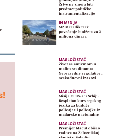
Žrtve ne smeju biti
predmet političke
instrumentalizacije
IN MEDIJA
MZ Maradik traži
ve
povećanje budžeta za 2
miliona dinara
MAGLOČISTAČ
Život sa autizmom u
malim sredinama:
Nepravedne regulative i
svakodnevni izazovi
MAGLOČISTAČ
Misija OEBS-a u Srbiji:
Besplatan kurs srpskog
jezika za buduće
policajce i policajke iz
mađarske nacionalne
zajednice
MAGLOČISTAČ
Premijer Macut obišao
radove na Železničkoj
stanici u Subotici,