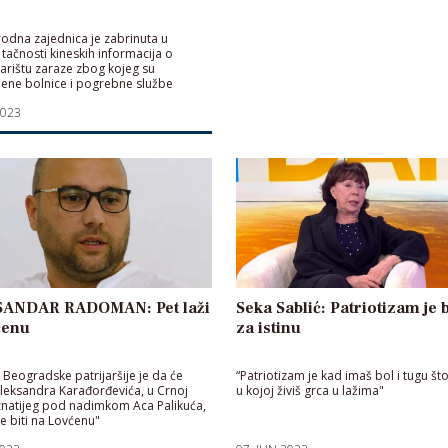
dna zajednica je zabrinuta u
tačnosti kineskih informacija o
rištu zaraze zbog kojeg su
jene bolnice i pogrebne službe
2023
ANDAR RADOMAN: Pet laži
Seka Sablić: Patriotizam je
ćenu
za istinu
ž Beogradske patrijaršije je da će
“Patriotizam je kad imaš bol i tugu št
leksandra Karađorđevića, u Crnoj
u kojoj živiš grca u lažima"
natijeg pod nadimkom Aca Palikuća,
 biti na Lovćenu"