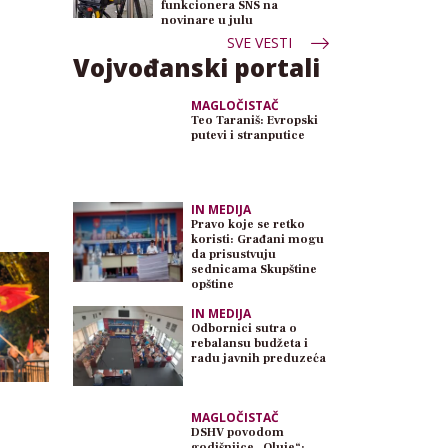
funkcionera SNS na
novinare u julu
SVE VESTI
Vojvođanski portali
MAGLOČISTAČ
Teo Taraniš: Evropski
putevi i stranputice
IN MEDIJA
Pravo koje se retko
koristi: Građani mogu
da prisustvuju
sednicama Skupštine
opštine
IN MEDIJA
Odbornici sutra o
rebalansu budžeta i
radu javnih preduzeća
MAGLOČISTAČ
DSHV povodom
godišnjice „Oluje“: