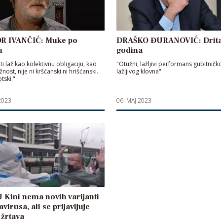
R IVANČIĆ: Muke po
DRAŠKO ĐURANOVIĆ: Drit
u
godina
i laž kao kolektivnu obligaciju, kao
"Otužni, lažljivi performans gubitničk
nost, nije ni kršćanski ni hrišćanski.
lažljivog klovna"
otski."
2023
06. MAJ 2023
 Kini nema novih varijanti
virusa, ali se prijavljuje
žrtava