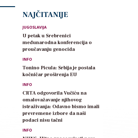
NAJČITANIJE
JUGOSLAVIJA
U petak u Srebrenici
međunarodna konferencija o
proučavanju genocida
INFO
Tonino Picula: Srbija je postala
kočničar proširenja EU
INFO
CRTA odgovorila Vučiću na
omalovažavanje njihovog
istraživanja: Odavno bismo imali
prevremene izbore da naši
podaci nisu tačni
INFO