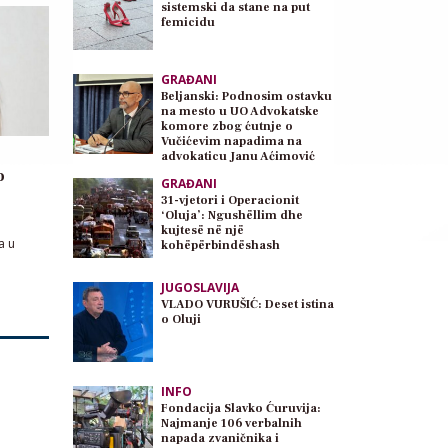
sistemski da stane na put
femicidu
GRAĐANI
Beljanski: Podnosim ostavku
na mesto u UO Advokatske
komore zbog ćutnje o
Vučićevim napadima na
advokaticu Janu Aćimović
Planojević
o
GRAĐANI
31-vjetori i Operacionit
‘Oluja’: Ngushëllim dhe
kujtesë në një
a u
kohëpërbindëshash
JUGOSLAVIJA
VLADO VURUŠIĆ: Deset istina
o Oluji
INFO
Fondacija Slavko Ćuruvija:
Najmanje 106 verbalnih
napada zvaničnika i