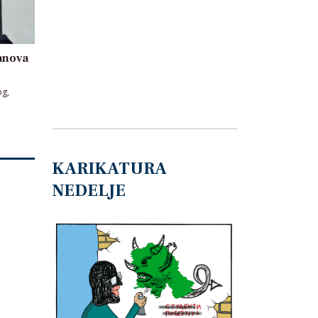
anova
og,
KARIKATURA
NEDELJE