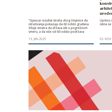
konstr
arhite
uređen
"Izjava je rezultat straha zbog činjenice da
Uprkos s
istraživanja pokazuju da 60 odsto građana
istina se
Srbije smatra da država ide u pogrešnom
smeru, a da više od 60 odsto podržava
proteste i blokade fakulteta"
13. JAN 2025
03. NOV