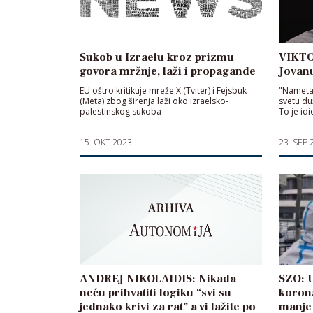
Sukob u Izraelu kroz prizmu
VIKTO
govora mržnje, laži i propagande
Jovan
EU oštro kritikuje mreže X (Tviter) i Fejsbuk
"Nametat
(Meta) zbog širenja laži oko izraelsko-
svetu duž
palestinskog sukoba
To je idi
15. OKT 2023
23. SEP 
ANDREJ NIKOLAIDIS: Nikada
SZO: U
neću prihvatiti logiku “svi su
korona
jednako krivi za rat” a vi lažite po
manje 