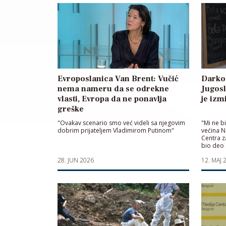
Evroposlanica Van Brent: Vučić
Darko 
nema nameru da se odrekne
Jugosl
vlasti, Evropa da ne ponavlja
je izm
greške
"Ovakav scenario smo već videli sa njegovim
"Mi ne b
dobrim prijateljem Vladimirom Putinom"
većina N
Centra z
bio deo s
duh i ku
28. JUN 2026
12. MAJ 