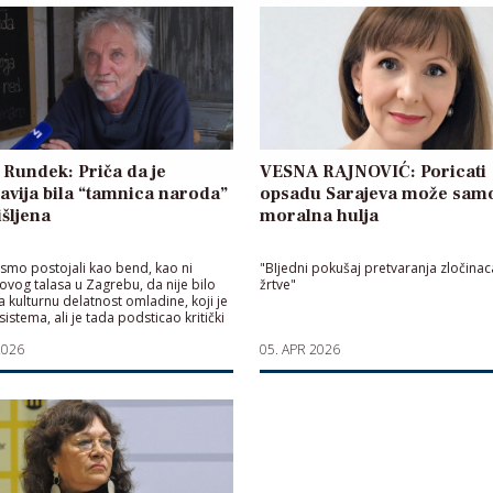
Rundek: Priča da je
VESNA RAJNOVIĆ: Poricati
avija bila “tamnica naroda”
opsadu Sarajeva može sam
išljena
moralna hulja
ismo postojali kao bend, kao ni
"BIjedni pokušaj pretvaranja zločinac
ovog talasa u Zagrebu, da nije bilo
žrtve"
a kulturnu delatnost omladine, koji je
istema, ali je tada podsticao kritički
lturnu slobodu"
2026
05. APR 2026