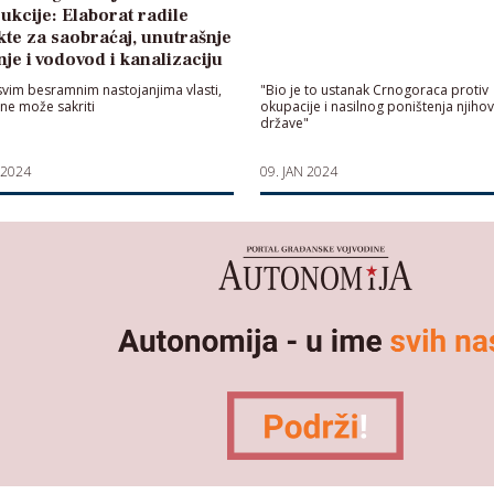
ukcije: Elaborat radile
kte za saobraćaj, unutrašnje
je i vodovod i kanalizaciju
vim besramnim nastojanjima vlasti,
"Bio je to ustanak Crnogoraca protiv
 ne može sakriti
okupacije i nasilnog poništenja njiho
države"
 2024
09. JAN 2024