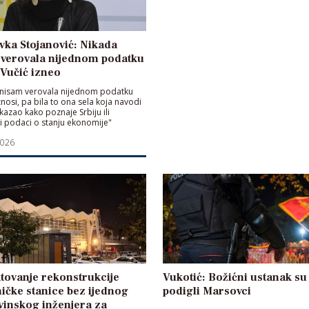
ka Stojanović: Nikada
 verovala nijednom podatku
e Vučić izneo
 nisam verovala nijednom podatku
znosi, pa bila to ona sela koja navodi
kazao kako poznaje Srbiju ili
ni podaci o stanju ekonomije"
2026
tovanje rekonstrukcije
Vukotić: Božićni ustanak su
ičke stanice bez ijednog
podigli Marsovci
inskog inženjera za