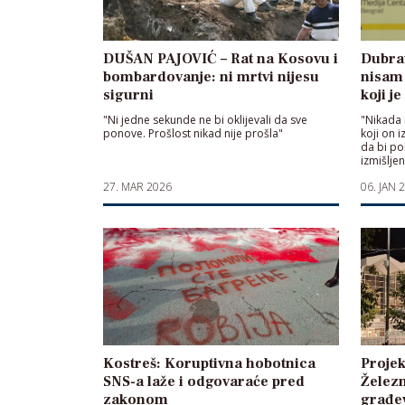
DUŠAN PAJOVIĆ – Rat na Kosovu i
Dubrav
bombardovanje: ni mrtvi nijesu
nisam
sigurni
koji j
"Ni jedne sekunde ne bi oklijevali da sve
"Nikada
ponove. Prošlost nikad nije prošla"
koji on i
da bi po
izmišlje
27. MAR 2026
06. JAN 
Kostreš: Koruptivna hobotnica
Projek
SNS-a laže i odgovaraće pred
Železn
zakonom
građev