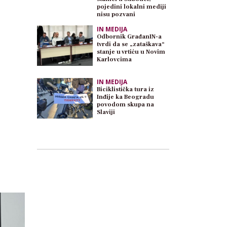
pojedini lokalni mediji
nisu pozvani
IN MEDIJA
Odbornik GrađanIN-a
tvrdi da se „zataškava“
stanje u vrtiću u Novim
Karlovcima
IN MEDIJA
Biciklistička tura iz
Inđije ka Beogradu
povodom skupa na
Slaviji