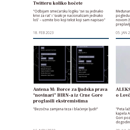
Twitteru koliko hoćete
"Odbijam smećarsku logiku 'svi su jednako
Međunaro
krivi za rat' i 'svaki je nacionalizam jednako
pogledu 
loš' – uzmite bio koji tekst koji sam napisao"
novom ža
preplavl
18. FEB 2023
05. JAN 
Antena M: Borce za ljudska prava
ALEKS
“novinari” BIRN-a iz Crne Gore
o Lov
proglasili ekstremistima
"Bezočna zamjena teza i blaćenje ljudi!"
"Peta la
kapela A
Gori poz
dogodine