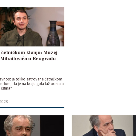
 četničkom klanju: Muzej
 Mihailovića u Beogradu
javnost je toliko zatrovana četničkom
dom, da je na kraju gola laž postala
 istina"
 2023