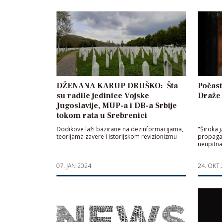
DŽENANA KARUP DRUŠKO: Šta
Počast
su radile jedinice Vojske
Draže
Jugoslavije, MUP-a i DB-a Srbije
tokom rata u Srebrenici
Dodikove laži bazirane na dezinformacijama,
"Široka 
teorijama zavere i istorijskom revizionizmu
propagan
neupitna
07. JAN 2024
24. OKT