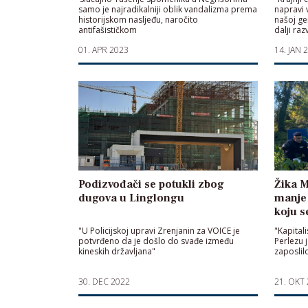
samo je najradikalniji oblik vandalizma prema
napravi 
historijskom nasljeđu, naročito
našoj ge
antifašističkom
dalji ra
lekova i
01. APR 2023
14. JAN 
Podizvođači se potukli zbog
Žika M
dugova u Linglongu
manje 
koju 
"U Policijskoj upravi Zrenjanin za VOICE je
"Kapital
potvrđeno da je došlo do svađe između
Perlezu 
kineskih državljana"
zaposlilo
30. DEC 2022
21. OKT