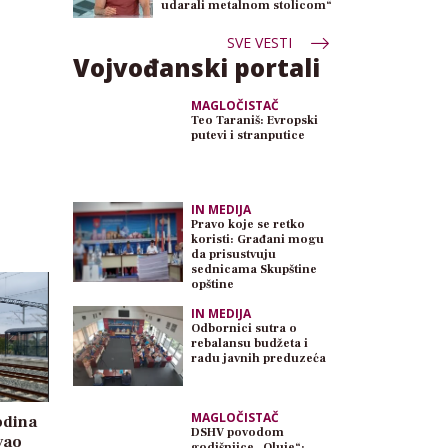
udarali metalnom stolicom“
SVE VESTI
Vojvođanski portali
MAGLOČISTAČ
Teo Taraniš: Evropski
putevi i stranputice
IN MEDIJA
Pravo koje se retko
koristi: Građani mogu
da prisustvuju
sednicama Skupštine
opštine
IN MEDIJA
Odbornici sutra o
rebalansu budžeta i
radu javnih preduzeća
MAGLOČISTAČ
odina
DSHV povodom
vao
godišnjice „Oluje“: