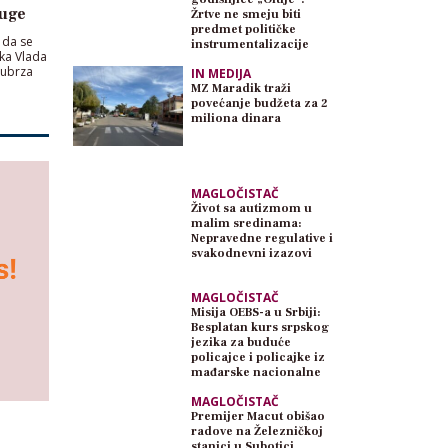
ruge
Žrtve ne smeju biti
predmet političke
 da se
instrumentalizacije
ska Vlada
 ubrza
IN MEDIJA
MZ Maradik traži
povećanje budžeta za 2
miliona dinara
MAGLOČISTAČ
Život sa autizmom u
malim sredinama:
Nepravedne regulative i
svakodnevni izazovi
MAGLOČISTAČ
Misija OEBS-a u Srbiji:
Besplatan kurs srpskog
jezika za buduće
policajce i policajke iz
mađarske nacionalne
zajednice
MAGLOČISTAČ
Premijer Macut obišao
radove na Železničkoj
stanici u Subotici,