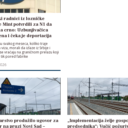
i radnici iz lozničke
e Mint potvrdili za N1 da
a crno: Uzbunjivačica
na i čeka je deportacija
su svakog meseca, koliko traje
a viza, morali da izlaze iz Srbije i
e vraćaju na graničnom prelazu koji
 tik pored fabrike
2026
arstvo produžilo ugovor za
„Implementacija želje gosp
 na pruzi Novi Sad –
predsednika“: Vučić požuri