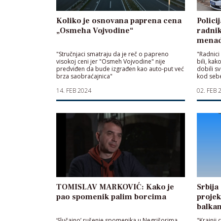
Koliko je osnovana paprena cena
Polici
„Osmeha Vojvodine“
radnik
menad
"Stručnjaci smatraju da je reč o papreno
"Radnici 
visokoj ceni jer "Osmeh Vojvodine" nije
bili, kak
predviđen da bude izgrađen kao auto-put već
dobili s
brza saobraćajnica"
kod seb
14. FEB 2024
02. FEB 
TOMISLAV MARKOVIĆ: Kako je
Srbija
pao spomenik palim borcima
projek
balka
‘Slučajno’ rušenje spomenika u Negrišorima
"Krajnji 