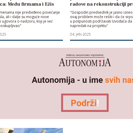
ca: Među firmama i Ežis
radove na rekonstrukciji p
zmenama nije predviđeno povećanje
"Gospodin predsednik je jasno izneo
la, ali i dalje su moguće nove
ovaj problem može rešiti i da će srp
ugovora o nadzoru, koji je već
u potpunosti podržavati Izvođača da
oskupljivao"
napredak na projektu"
2025
04. JAN 2025