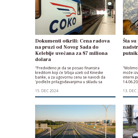
Dokumenti otkrili: Cena radova
Šta su
na pruzi od Novog Sada do
nadstr
Kelebije uvećana za 87 miliona
putnik
dolara
"Predviđeno je da se posao finansira
"Molimo
kreditom koji će Srbija uzeti od Kineske
može izvr
banke, a za ugovornu cenu se navodi da
interni p
'podleže prilagođavanjima u skladu sa
14.06.20
Ugovorom'".
za stani
15. DEC 2024
13. DEC