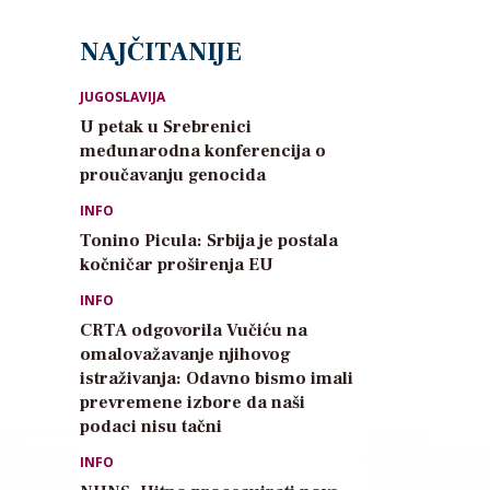
NAJČITANIJE
JUGOSLAVIJA
U petak u Srebrenici
međunarodna konferencija o
proučavanju genocida
INFO
Tonino Picula: Srbija je postala
kočničar proširenja EU
INFO
CRTA odgovorila Vučiću na
omalovažavanje njihovog
istraživanja: Odavno bismo imali
prevremene izbore da naši
podaci nisu tačni
INFO