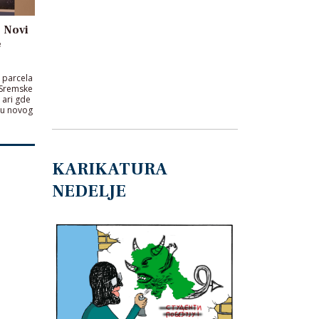
: Novi
e
 parcela
 Sremske
 ari gde
ku novog
KARIKATURA
NEDELJE