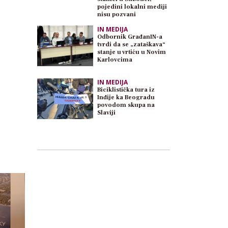
pojedini lokalni mediji
nisu pozvani
IN MEDIJA
Odbornik GrađanIN-a
tvrdi da se „zataškava“
stanje u vrtiću u Novim
Karlovcima
IN MEDIJA
Biciklistička tura iz
Inđije ka Beogradu
povodom skupa na
Slaviji