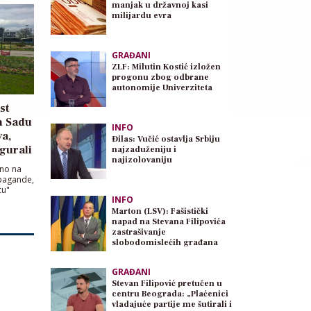
manjak u državnoj kasi
milijardu evra
GRAĐANI
ZLF: Milutin Kostić izložen
progonu zbog odbrane
autonomije Univerziteta
st
m Sadu
INFO
va,
Đilas: Vučić ostavlja Srbiju
igurali
najzaduženiju i
najizolovaniju
čno na
opagande,
cu"
INFO
Marton (LSV): Fašistički
napad na Stevana Filipovića
zastrašivanje
slobodomislećih građana
GRAĐANI
Stevan Filipović pretučen u
centru Beograda: „Plaćenici
vladajuće partije me šutirali i