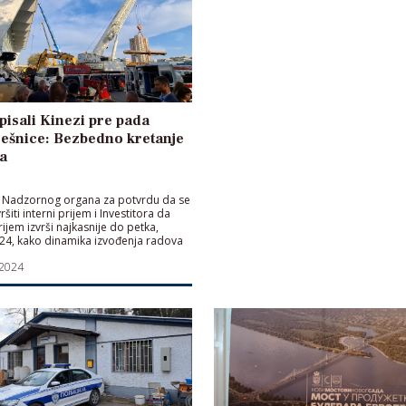
 pisali Kinezi pre pada
ešnice: Bezbedno kretanje
a
 Nadzornog organa za potvrdu da se
šiti interni prijem i Investitora da
rijem izvrši najkasnije do petka,
24, kako dinamika izvođenja radova
cu Novi Sad ne bi bila ugrožena"
 2024