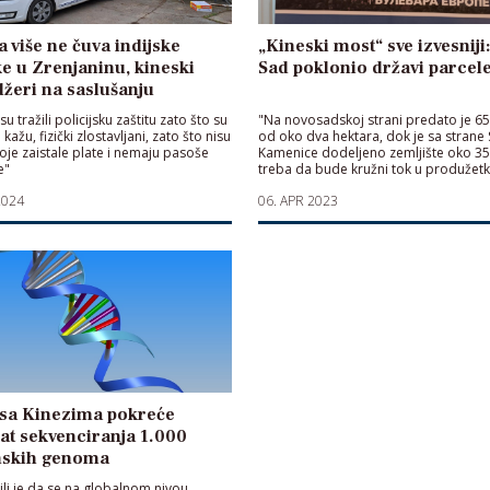
ja više ne čuva indijske
„Kineski most“ sve izvesniji
e u Zrenjaninu, kineski
Sad poklonio državi parcel
žeri na saslušanju
su tražili policijsku zaštitu zato što su
"Na novosadskoj strani predato je 65
o kažu, fizički zlostavljani, zato što nisu
od oko dva hektara, dok je sa strane
voje zaistale plate i nemaju pasoše
Kamenice dodeljeno zemljište oko 35
e"
treba da bude kružni tok u produžet
mosta"
2024
06. APR 2023
 sa Kinezima pokreće
at sekvenciranja 1.000
nskih genoma
cilj je da se na globalnom nivou