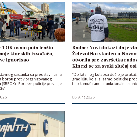
: TOK osam puta tražio
Radar: Novi dokazi da je vla
anje kineskih izvođača,
Železničku stanicu u Novo
ve ignorisao
otvorila pre završetka rado
Kinezi se za svaki slučaj os
davnog sastanka sa predstavnicima
"Do fatalnog kolapsa došlo je prakti
a borbu protiv organizovanog
gradilištu koje je, zarad političke pr
a (SBPOK) i Poreske policije poslat je
bilo kamuflirano u funkcionalnu stani
tev
2026
06. APR 2026