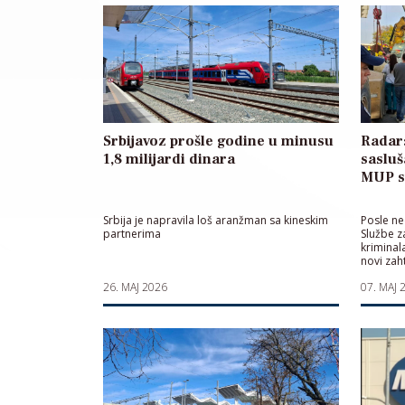
Srbijavoz prošle godine u minusu
Radar
1,8 milijardi dinara
sasluš
MUP s
Srbija je napravila loš aranžman sa kineskim
Posle ne
partnerima
Službe z
kriminal
novi zah
26. MAJ 2026
07. MAJ 