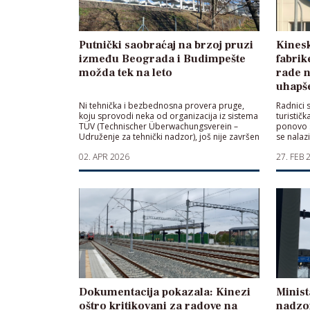
Putnički saobraćaj na brzoj pruzi
Kinesk
između Beograda i Budimpešte
fabrik
možda tek na leto
rade n
uhapše
Ni tehnička i bezbednosna provera pruge,
Radnici 
koju sprovodi neka od organizacija iz sistema
turističk
TÜV (Technischer Überwachungsverein –
ponovo s
Udruženje za tehnički nadzor), još nije završen
se nalazi
02. APR 2026
27. FEB 
Dokumentacija pokazala: Kinezi
Minist
oštro kritikovani za radove na
nadzor