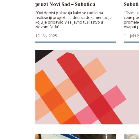
pruzi Novi Sad – Subotica
Suboti
"Ovi dopisi pokazuju kako se radilo na
"Ovim i
realizaciji projekta, a deo su dokumentacije
cene pos
koju je pribavilo Više javno tužilaštvo u
promene 
Novom Sadu"
dvaput p
13. JAN 2025
11. JAN 