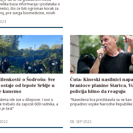
velika baza informacija i podataka o
netici, što će biti ogroman korak za
zvoj, pre svega biomedicine, novih
 razvoja nove dijagnostike"
2023
ilenković o Šodrošu: Sve
Ćuta: Kineski nasilnici napa
ostaje od lepote Srbije u
branioce planine Starica, Vu
se kunemo
policija hitno da reaguju
istima ide sve u džepove. I ovo u
"Navedena lica predstavila su se kao
je trebalo da zaposli 600 radnika, a
pripadnici vojske Narodne Republike
 je šest"
 2022
08. SEP 2022