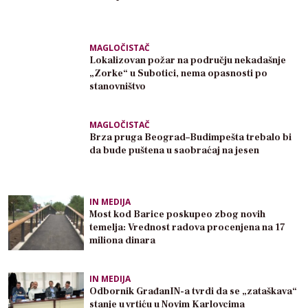
MAGLOČISTAČ
Lokalizovan požar na području nekadašnje
„Zorke“ u Subotici, nema opasnosti po
stanovništvo
MAGLOČISTAČ
Brza pruga Beograd–Budimpešta trebalo bi
da bude puštena u saobraćaj na jesen
IN MEDIJA
Most kod Barice poskupeo zbog novih
temelja: Vrednost radova procenjena na 17
miliona dinara
IN MEDIJA
Odbornik GrađanIN-a tvrdi da se „zataškava“
stanje u vrtiću u Novim Karlovcima