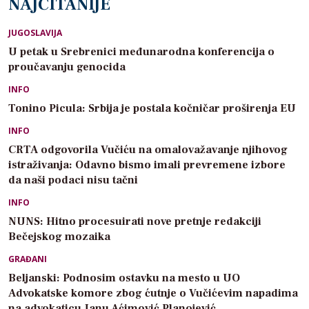
NAJČITANIJE
JUGOSLAVIJA
U petak u Srebrenici međunarodna konferencija o
proučavanju genocida
INFO
Tonino Picula: Srbija je postala kočničar proširenja EU
INFO
CRTA odgovorila Vučiću na omalovažavanje njihovog
istraživanja: Odavno bismo imali prevremene izbore
da naši podaci nisu tačni
INFO
NUNS: Hitno procesuirati nove pretnje redakciji
Bečejskog mozaika
GRAĐANI
Beljanski: Podnosim ostavku na mesto u UO
Advokatske komore zbog ćutnje o Vučićevim napadima
na advokaticu Janu Aćimović Planojević