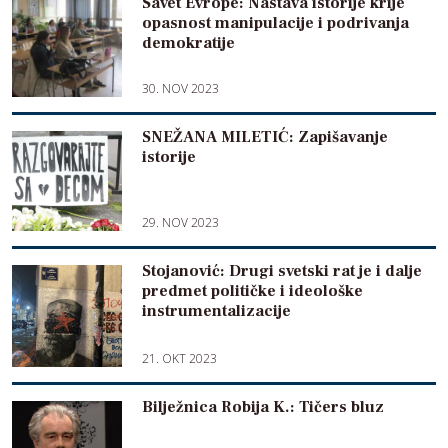
Savet Evrope: Nastava istorije krije
opasnost manipulacije i podrivanja
demokratije
30. NOV 2023
SNEŽANA MILETIĆ: Zapišavanje
istorije
29. NOV 2023
Stojanović: Drugi svetski rat je i dalje
predmet političke i ideološke
instrumentalizacije
21. OKT 2023
Bilježnica Robija K.: Tičers bluz