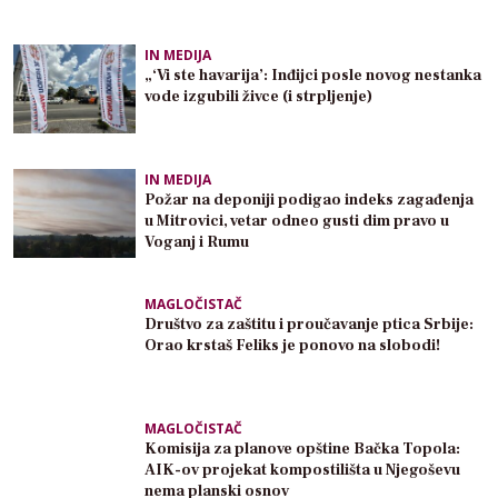
IN MEDIJA
„‘Vi ste havarija’: Inđijci posle novog nestanka
vode izgubili živce (i strpljenje)
IN MEDIJA
Požar na deponiji podigao indeks zagađenja
u Mitrovici, vetar odneo gusti dim pravo u
Voganj i Rumu
MAGLOČISTAČ
Društvo za zaštitu i proučavanje ptica Srbije:
Orao krstaš Feliks je ponovo na slobodi!
MAGLOČISTAČ
Komisija za planove opštine Bačka Topola:
AIK-ov projekat kompostilišta u Njegoševu
nema planski osnov