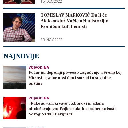
16. DEC 2022
TOMISLAV MARKOVIĆ Da li će
Aleksandar Vučić ući u istoriju:
Komičan kult ličnosti
26. NOV 2022
NAJNOVIJE
VOJVODINA
Požar na deponiji povećao zagađenje u Sremskoj
Mitrovici, vetar nosi dim i smrad i u susedne
opštine
VOJVODINA
„Ruke su vam krvave”: Zborovi građana
obeležavaju godišnjicu sukoba i odbrane časti
Novog Sada 13.avgusta