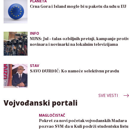
PLANETA
Crna Gora i Island mogle bi u paketu da uđu u EU
INFO
NUNS: Jul – talas ozbiljnih pretnji, kampanje protiv
novinara i novinarki na lokalnim televizijama
STAV
SAVO ĐURĐIĆ: Ko nameće selektivnu pravdu
SVE VESTI
Vojvođanski portali
MAGLOČISTAČ
Pokret za novi početak vojvođanskih Mađara
pozvao SVM da u Kuli podrži studentsku listu