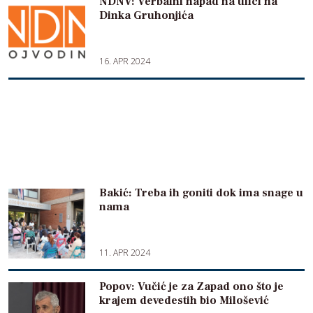
NDNV: Verbalni napad na ulici na
Dinka Gruhonjića
16. APR 2024
Bakić: Treba ih goniti dok ima snage u
nama
11. APR 2024
Popov: Vučić je za Zapad ono što je
krajem devedestih bio Milošević