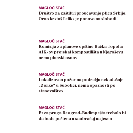
MAGLOČISTAČ
Društvo za zaštitu i proučavanje ptica Srbije:
Orao krstaš Feliks je ponovo na slobodi!
MAGLOČISTAČ
Komisija za planove opštine Bačka Topola:
AIK-ov projekat kompostilišta u Njegoševu
nema planski osnov
MAGLOČISTAČ
Lokalizovan požar na području nekadašnje
„Zorke“ u Subotici, nema opasnosti po
stanovništvo
MAGLOČISTAČ
Brza pruga Beograd–Budimpešta trebalo bi
da bude puštena u saobraćaj na jesen