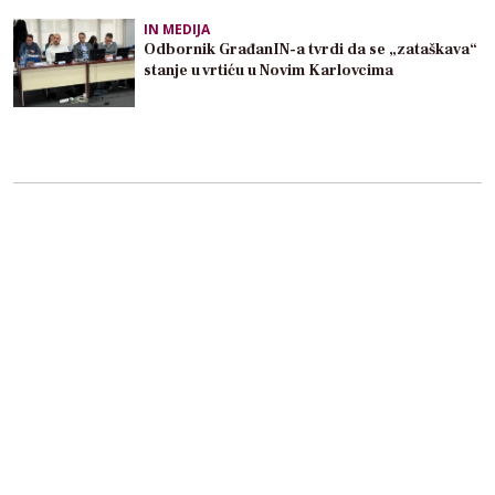
IN MEDIJA
Odbornik GrađanIN-a tvrdi da se „zataškava“
stanje u vrtiću u Novim Karlovcima