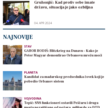
Gruhonjić: Kad protiv sebe imate
državu, situacija je jako ozbiljna
04. APR 2024
NAJNOVIJE
STAV
GABOR BODIŠ: Blitzkrieg na Dunavu – Kako je
Peter Magyar demontirao Orbanovu mrežu moći
PLANETA
Kandidat za mađarskog predsednika čovek koji je
pobedio Orbanov sistem
VOJVODINA
Tepić: SNS funkcioneri ostavili Peščaru i druga
mesta nezaštićene od požara, milijarde za DTD