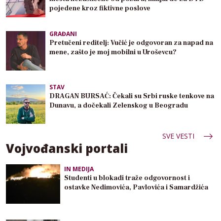
pojedene kroz fiktivne poslove
GRAĐANI
Pretučeni reditelj: Vučić je odgovoran za napad na
mene, zašto je moj mobilni u Uroševcu?
STAV
DRAGAN BURSAĆ: Čekali su Srbi ruske tenkove na
Dunavu, a dočekali Zelenskog u Beogradu
SVE VESTI
Vojvođanski portali
IN MEDIJA
Studenti u blokadi traže odgovornost i
ostavke Nedimovića, Pavlovića i Samardžića