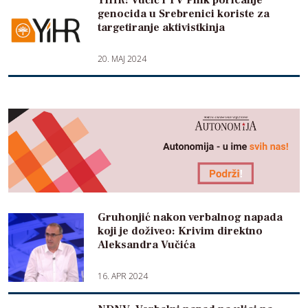
YIHR: Vučić i TV Pink poricanje
genocida u Srebrenici koriste za
targetiranje aktivistkinja
20. MAJ 2024
Gruhonjić nakon verbalnog napada
koji je doživeo: Krivim direktno
Aleksandra Vučića
16. APR 2024