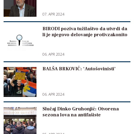
07. APR 2024
BIRODI poziva tužilaštvo da utvrdi da
li je njegovo delovanje protivzakonito
06. APR 2024
BALŠA BRKOVIĆ: ‘Autošovinisti’
06. APR 2024
Slučaj Dinko Gruhonjić: Otvorena
sezona lova na antifašiste