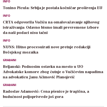
INFO
Tonino Picula: Srbija je postala kočničar proširenja EU
INFO
CRTA odgovorila Vučiću na omalovažavanje njihovog
istraživanja: Odavno bismo imali prevremene izbore
da naši podaci nisu tačni
INFO
NUNS: Hitno procesuirati nove pretnje redakciji
Bečejskog mozaika
GRAĐANI
Beljanski: Podnosim ostavku na mesto u UO
Advokatske komore zbog ćutnje o Vučićevim napadima
na advokaticu Janu Aćimović Planojević
GRAĐANI
Radoslav Adamović: Cena pšenice je tragična, a
budućnost poljoprivrede još gora