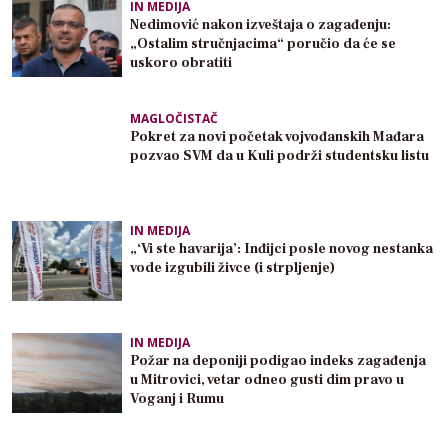
IN MEDIJA
Nedimović nakon izveštaja o zagađenju:
„Ostalim stručnjacima“ poručio da će se
uskoro obratiti
MAGLOČISTAČ
Pokret za novi početak vojvođanskih Mađara
pozvao SVM da u Kuli podrži studentsku listu
IN MEDIJA
„‘Vi ste havarija’: Inđijci posle novog nestanka
vode izgubili živce (i strpljenje)
IN MEDIJA
Požar na deponiji podigao indeks zagađenja
u Mitrovici, vetar odneo gusti dim pravo u
Voganj i Rumu