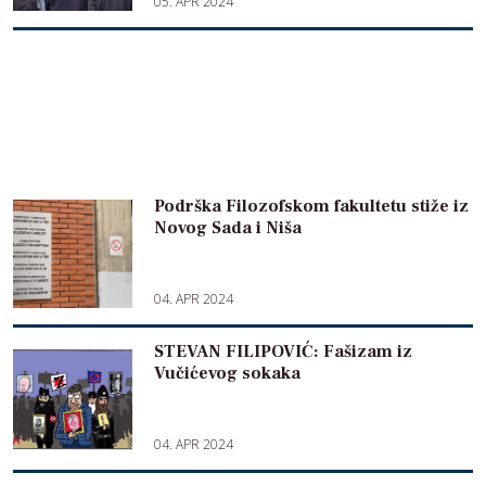
05. APR 2024
Podrška Filozofskom fakultetu stiže iz
Novog Sada i Niša
04. APR 2024
STEVAN FILIPOVIĆ: Fašizam iz
Vučićevog sokaka
04. APR 2024