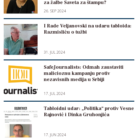
za žalbe Saveta za štampu?
26. SEP 2024
I Rade Veljanovski na udaru tabloida:
Razmisliću o tužbi
31. JUL 2024
SafeJournalists: Odmah zaustaviti
malicioznu kampanju protiv
nezavisnih medija u Srbiji
17. JUL 2024
Tabloidni udar: „Politika“ protiv Vesne
Rajnović i Dinka Gruhonjića
17. JUN 2024