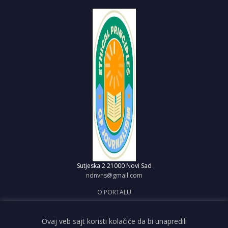
Sutjeska 2
21000 Novi Sad
ndnvns@gmail.com
O PORTALU
IMPRESUM
OBJAVI VEST
Ovaj veb sajt koristi kolačiće da bi unapredili