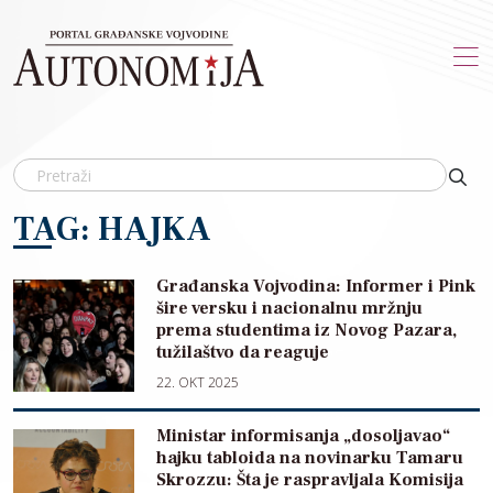
Skip to main content
TAG: HAJKA
Građanska Vojvodina: Informer i Pink
šire versku i nacionalnu mržnju
prema studentima iz Novog Pazara,
tužilaštvo da reaguje
22. OKT 2025
Ministar informisanja „dosoljavao“
hajku tabloida na novinarku Tamaru
Skrozzu: Šta je raspravljala Komisija