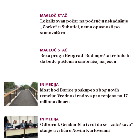
MAGLOČISTAČ
Lokalizovan požar na području nekadašnje
„Zorke“ u Subotici, nema opasnosti po
stanovništvo
MAGLOČISTAČ
Brza pruga Beograd–Budimpešta trebalo bi
da bude puštena u saobraćaj na jesen
IN MEDIJA
Most kod Barice poskupeo zbog novih
temelja: Vrednost radova procenjena na 17
miliona dinara
IN MEDIJA
Odbornik GrađanIN-a tvrdi da se „zataškava“
stanje u vrtiću u Novim Karlovcima