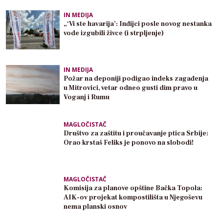
IN MEDIJA
„‘Vi ste havarija’: Inđijci posle novog nestanka
vode izgubili živce (i strpljenje)
IN MEDIJA
Požar na deponiji podigao indeks zagađenja
u Mitrovici, vetar odneo gusti dim pravo u
Voganj i Rumu
MAGLOČISTAČ
Društvo za zaštitu i proučavanje ptica Srbije:
Orao krstaš Feliks je ponovo na slobodi!
MAGLOČISTAČ
Komisija za planove opštine Bačka Topola:
AIK-ov projekat kompostilišta u Njegoševu
nema planski osnov