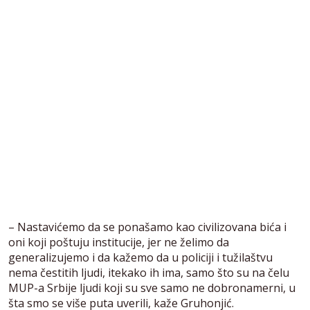
– Nastavićemo da se ponašamo kao civilizovana bića i
oni koji poštuju institucije, jer ne želimo da
generalizujemo i da kažemo da u policiji i tužilaštvu
nema čestitih ljudi, itekako ih ima, samo što su na čelu
MUP-a Srbije ljudi koji su sve samo ne dobronamerni, u
šta smo se više puta uverili, kaže Gruhonjić.