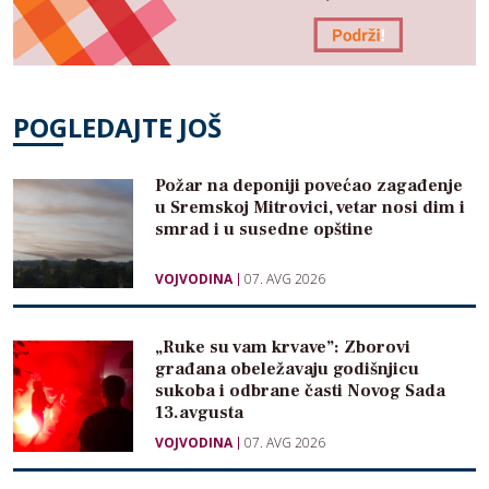
POGLEDAJTE JOŠ
Požar na deponiji povećao zagađenje
u Sremskoj Mitrovici, vetar nosi dim i
smrad i u susedne opštine
VOJVODINA
07. AVG 2026
„Ruke su vam krvave”: Zborovi
građana obeležavaju godišnjicu
sukoba i odbrane časti Novog Sada
13.avgusta
VOJVODINA
07. AVG 2026