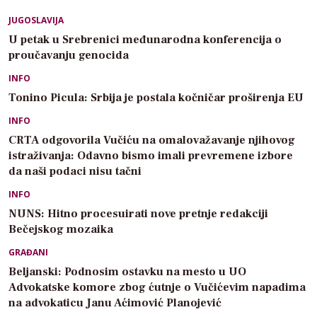
JUGOSLAVIJA
U petak u Srebrenici međunarodna konferencija o
proučavanju genocida
INFO
Tonino Picula: Srbija je postala kočničar proširenja EU
INFO
CRTA odgovorila Vučiću na omalovažavanje njihovog
istraživanja: Odavno bismo imali prevremene izbore
da naši podaci nisu tačni
INFO
NUNS: Hitno procesuirati nove pretnje redakciji
Bečejskog mozaika
GRAĐANI
Beljanski: Podnosim ostavku na mesto u UO
Advokatske komore zbog ćutnje o Vučićevim napadima
na advokaticu Janu Aćimović Planojević