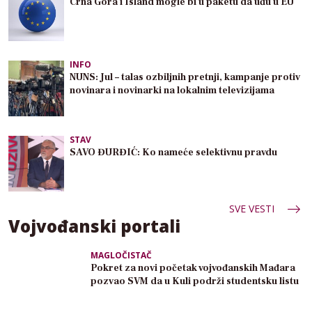
Crna Gora i Island mogle bi u paketu da uđu u EU
INFO
NUNS: Jul – talas ozbiljnih pretnji, kampanje protiv
novinara i novinarki na lokalnim televizijama
STAV
SAVO ĐURĐIĆ: Ko nameće selektivnu pravdu
SVE VESTI
Vojvođanski portali
MAGLOČISTAČ
Pokret za novi početak vojvođanskih Mađara
pozvao SVM da u Kuli podrži studentsku listu