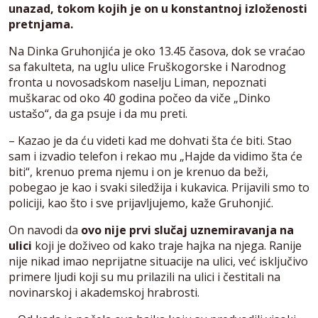
unazad, tokom kojih je on u konstantnoj izloženosti
pretnjama.
Na Dinka Gruhonjića je oko 13.45 časova, dok se vraćao
sa fakulteta, na uglu ulice Fruškogorske i Narodnog
fronta u novosadskom naselju Liman, nepoznati
muškarac od oko 40 godina počeo da viče „Dinko
ustašo“, da ga psuje i da mu preti.
– Kazao je da ću videti kad me dohvati šta će biti. Stao
sam i izvadio telefon i rekao mu „Hajde da vidimo šta će
biti“, krenuo prema njemu i on je krenuo da beži,
pobegao je kao i svaki siledžija i kukavica. Prijavili smo to
policiji, kao što i sve prijavljujemo, kaže Gruhonjić.
On navodi da
ovo nije prvi slučaj uznemiravanja na
ulici
koji je doživeo od kako traje hajka na njega. Ranije
nije nikad imao neprijatne situacije na ulici, već isključivo
primere ljudi koji su mu prilazili na ulici i čestitali na
novinarskoj i akademskoj hrabrosti.