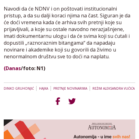
Navodi da će NDNV i on poštovati institucionalni
pristup, a da su dalji koraci njima na čast. Siguran je da
će doći vremena kada će arhiva svih pretnji koje su
prijavljivali, a koje su ostale navodno nerazjašnjene,
imati dokumentarnu ulogu i da će svima koji su ćutali i
dopustili „raznoraznim bitangama“ da napadaju
novinare i akademike koji su govorili da živimo u
nenormalnom društvu sve to doći na naplatu.
(Danas
/foto: N1)
|
|
|
DINKO GRUHONJIĆ
HAJKA
PRETNJE NOVINARIMA
REŽIM ALEKSANDRA VUČIĆA