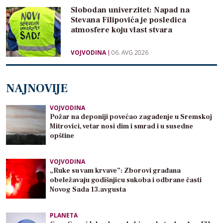
Slobodan univerzitet: Napad na
Stevana Filipovića je posledica
atmosfere koju vlast stvara
VOJVODINA
06. AVG 2026
NAJNOVIJE
VOJVODINA
Požar na deponiji povećao zagađenje u Sremskoj
Mitrovici, vetar nosi dim i smrad i u susedne
opštine
VOJVODINA
„Ruke su vam krvave”: Zborovi građana
obeležavaju godišnjicu sukoba i odbrane časti
Novog Sada 13.avgusta
PLANETA