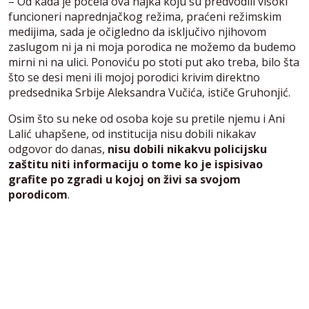
– Od kada je počela ova hajka koju su predvodili visoki
funcioneri naprednjačkog režima, praćeni režimskim
medijima, sada je očigledno da isključivo njihovom
zaslugom ni ja ni moja porodica ne možemo da budemo
mirni ni na ulici. Ponoviću po stoti put ako treba, bilo šta
što se desi meni ili mojoj porodici krivim direktno
predsednika Srbije Aleksandra Vučića, ističe Gruhonjić.
Osim što su neke od osoba koje su pretile njemu i Ani
Lalić uhapšene, od institucija nisu dobili nikakav
odgovor do danas,
nisu dobili nikakvu policijsku
zaštitu niti informaciju o tome ko je ispisivao
grafite po zgradi u kojoj on živi sa svojom
porodicom
.