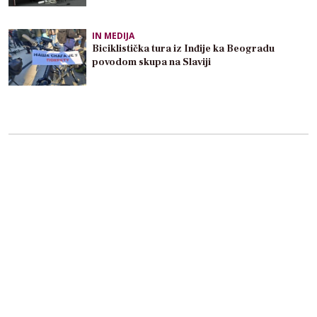
IN MEDIJA
Biciklistička tura iz Inđije ka Beogradu
povodom skupa na Slaviji