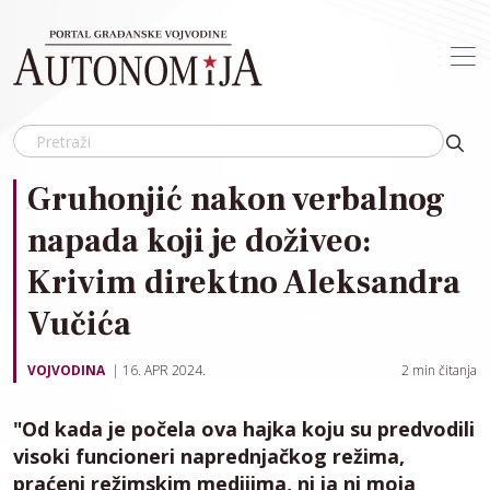
Skip to main content
Gruhonjić nakon verbalnog
napada koji je doživeo:
Krivim direktno Aleksandra
Vučića
VOJVODINA
16. APR 2024.
2
min čitanja
"Od kada je počela ova hajka koju su predvodili
visoki funcioneri naprednjačkog režima,
praćeni režimskim medijima, ni ja ni moja