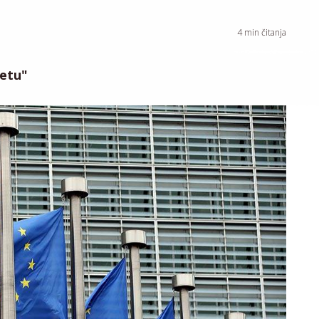
4
min čitanja
vetu"