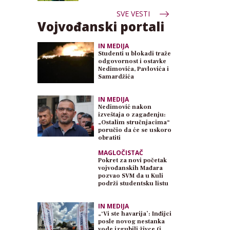
SVE VESTI
Vojvođanski portali
IN MEDIJA
Studenti u blokadi traže
odgovornost i ostavke
Nedimovića, Pavlovića i
Samardžića
IN MEDIJA
Nedimović nakon
izveštaja o zagađenju:
„Ostalim stručnjacima“
poručio da će se uskoro
obratiti
MAGLOČISTAČ
Pokret za novi početak
vojvođanskih Mađara
pozvao SVM da u Kuli
podrži studentsku listu
IN MEDIJA
„‘Vi ste havarija’: Inđijci
posle novog nestanka
vode izgubili živce (i