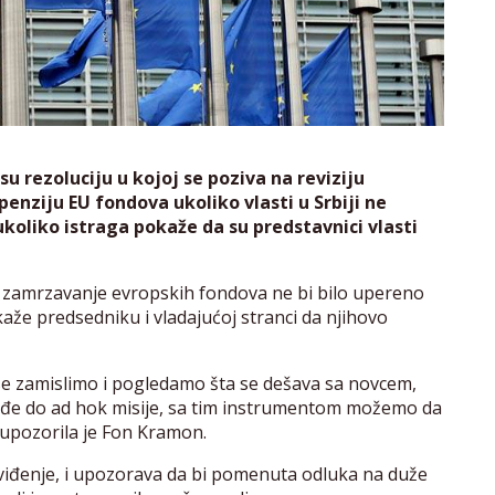
u rezoluciju u kojoj se poziva na reviziju
penziju EU fondova ukoliko vlasti u Srbiji ne
ukoliko istraga pokaže da su predstavnici vlasti
a zamrzavanje evropskih fondova ne bi bilo upereno
kaže predsedniku i vladajućoj stranci da njihovo
e zamislimo i pogledamo šta se dešava sa novcem,
 dođe do ad hok misije, sa tim instrumentom možemo da
 upozorila je Fon Kramon.
viđenje, i upozorava da bi pomenuta odluka na duže