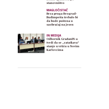
stanovništvo
MAGLOČISTAČ
Brza pruga Beograd–
Budimpešta trebalo bi
da bude puštena u
saobraćaj na jesen
IN MEDIJA
Odbornik GrađanIN-a
tvrdi da se „zataškava“
stanje u vrtiću u Novim
Karlovcima