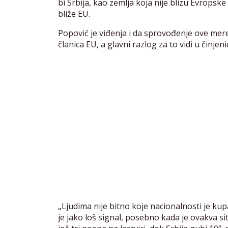
bi Srbija, kao zemlja koja nije blizu Evropsk
bliže EU.
Popović je viđenja i da sprovođenje ove mere
članica EU, a glavni razlog za to vidi u činj
„Ljudima nije bitno koje nacionalnosti je kupac
je jako loš signal, posebno kada je ovakva sit