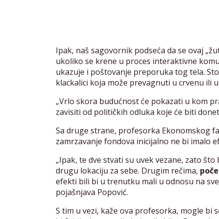
Ipak, naš sagovornik podseća da se ovaj „žut
ukoliko se krene u proces interaktivne komun
ukazuje i poštovanje preporuka tog tela. St
klackalici koja može prevagnuti u crvenu ili 
„Vrlo skora budućnost će pokazati u kom p
zavisiti od političkih odluka koje će biti don
Sa druge strane, profesorka Ekonomskog fa
zamrzavanje fondova inicijalno ne bi imalo ef
„Ipak, te dve stvati su uvek vezane, zato što b
drugu lokaciju za sebe. Drugim rečima,
počel
efekti bili bi u trenutku mali u odnosu na sve o
pojašnjava Popović.
S tim u vezi, kaže ova profesorka, mogle bi s