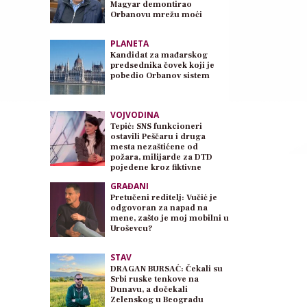
Magyar demontirao
Orbanovu mrežu moći
PLANETA
Kandidat za mađarskog
predsednika čovek koji je
pobedio Orbanov sistem
VOJVODINA
Tepić: SNS funkcioneri
ostavili Peščaru i druga
mesta nezaštićene od
požara, milijarde za DTD
pojedene kroz fiktivne
poslove
GRAĐANI
Pretučeni reditelj: Vučić je
odgovoran za napad na
mene, zašto je moj mobilni u
Uroševcu?
STAV
DRAGAN BURSAĆ: Čekali su
Srbi ruske tenkove na
Dunavu, a dočekali
Zelenskog u Beogradu