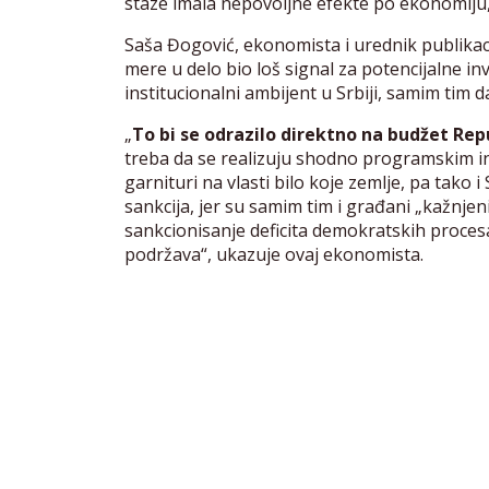
staze imala nepovoljne efekte po ekonomiju, 
Saša Đogović, ekonomista i urednik publikaci
mere u delo bio loš signal za potencijalne in
institucionalni ambijent u Srbiji, samim tim 
„
To bi se odrazilo direktno na budžet Rep
treba da se realizuju shodno programskim inv
garnituri na vlasti bilo koje zemlje, pa tako 
sankcija, jer su samim tim i građani „kažnjeni“
sankcionisanje deficita demokratskih procesa 
podržava“, ukazuje ovaj ekonomista.