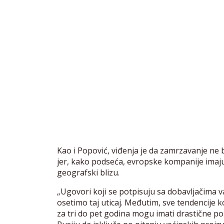
Kao i Popović, viđenja je da zamrzavanje ne 
jer, kako podseća, evropske kompanije imaju
geografski blizu.
„Ugovori koji se potpisuju sa dobavljačima v
osetimo taj uticaj. Međutim, sve tendencije 
za tri do pet godina mogu imati drastične po