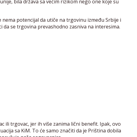
e unije, bila država sa većim rizikom nego one koje su
 nema potencijal da utiče na trgovinu između Srbije i
enici da se trgovina prevashodno zasniva na interesima.
 ili trgovac, jer ih više zanima lični benefit. Ipak, ovo
uacija sa KiM. To će samo značiti da je Priština dobila