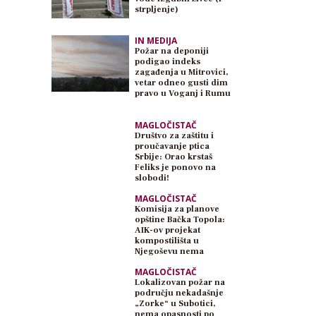
strpljenje)
IN MEDIJA
Požar na deponiji
podigao indeks
zagađenja u Mitrovici,
vetar odneo gusti dim
pravo u Voganj i Rumu
MAGLOČISTAČ
Društvo za zaštitu i
proučavanje ptica
Srbije: Orao krstaš
Feliks je ponovo na
slobodi!
MAGLOČISTAČ
Komisija za planove
opštine Bačka Topola:
AIK-ov projekat
kompostilišta u
Njegoševu nema
planski osnov
MAGLOČISTAČ
Lokalizovan požar na
području nekadašnje
„Zorke“ u Subotici,
nema opasnosti po