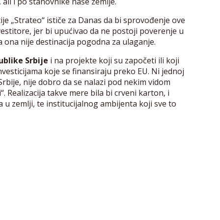
ali i po stanovnike naše zemlje.
je „Strateo“ ističe za Danas da bi sprovođenje ove
vestitore, jer bi upućivao da ne postoji poverenje u
da ona nije destinacija pogodna za ulaganje.
ublike Srbije
i na projekte koji su započeti ili koji
esticijama koje se finansiraju preko EU. Ni jednoj
i Srbije, nije dobro da se nalazi pod nekim vidom
. Realizacija takve mere bila bi crveni karton, i
u zemlji, te institucijalnog ambijenta koji sve to