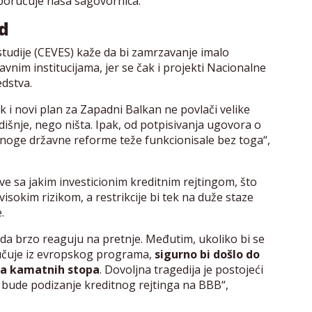
, poručuje naša sagovornica.
nd
tudije (CEVES) kaže da bi zamrzavanje imalo
vnim institucijama, jer se čak i projekti Nacionalne
edstva.
k i novi plan za Zapadni Balkan ne povlači velike
odišnje, nego ništa. Ipak, od potpisivanja ugovora o
mnoge državne reforme teže funkcionisale bez toga“,
e sa jakim investicionim kreditnim rejtingom, što
visokim rizikom, a restrikcije bi tek na duže staze
.
e da brzo reaguju na pretnje. Međutim, ukoliko bi se
ljučuje iz evropskog programa,
sigurno bi došlo do
ja kamatnih stopa
. Dovoljna tragedija je postojeći
da bude podizanje kreditnog rejtinga na BBB“,