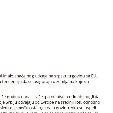
bi imalo značajnog uticaja na srpsku trgovinu sa EU,
 tendenciju da se osiguraju u zemljama koje su
aže godinu dana ili više, pa ne bismo odmah mogli da
koje Srbiju odvajaju od Evrope na srednji rok, odnosno
sledice, između ostalog i na trgovinu. Ako su uspeli