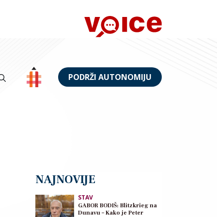
PODRŽI AUTONOMIJU
NAJNOVIJE
STAV
GABOR BODIŠ: Blitzkrieg na
Dunavu – Kako je Peter