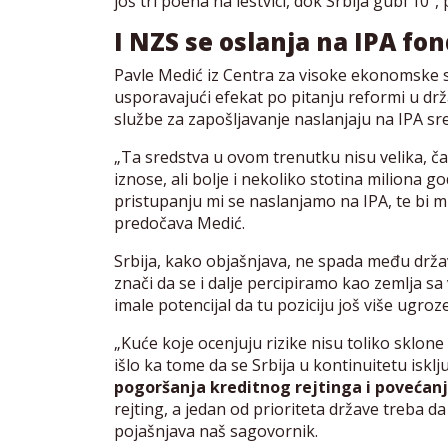
još tri poena na lestvici, dok Srbija gubi 10“
I NZS se oslanja na IPA fo
Pavle Medić iz Centra za visoke ekonomske s
usporavajući efekat po pitanju reformi u drža
službe za zapošljavanje naslanjaju na IPA sr
„Ta sredstva u ovom trenutku nisu velika, ča
iznose, ali bolje i nekoliko stotina miliona g
pristupanju mi se naslanjamo na IPA, te bi 
predočava Medić.
Srbija, kako objašnjava, ne spada među držav
znači da se i dalje percipiramo kao zemlja sa 
imale potencijal da tu poziciju još više ugroze
„Kuće koje ocenjuju rizike nisu toliko sklon
išlo ka tome da se Srbija u kontinuitetu isk
pogoršanja kreditnog rejtinga i povećan
rejting, a jedan od prioriteta države treba 
pojašnjava naš sagovornik.