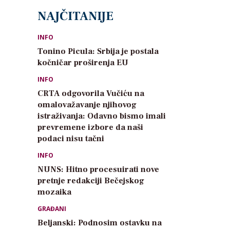
NAJČITANIJE
INFO
Tonino Picula: Srbija je postala
kočničar proširenja EU
INFO
CRTA odgovorila Vučiću na
omalovažavanje njihovog
istraživanja: Odavno bismo imali
prevremene izbore da naši
podaci nisu tačni
INFO
NUNS: Hitno procesuirati nove
pretnje redakciji Bečejskog
mozaika
GRAĐANI
Beljanski: Podnosim ostavku na