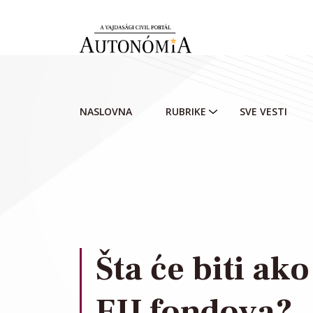
Skip to main content
NASLOVNA
RUBRIKE
SVE VESTI
Šta će biti ako
EU fondova?