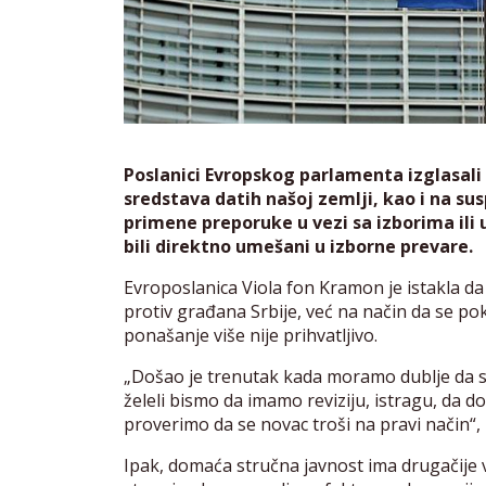
Poslanici Evropskog parlamenta izglasali s
sredstava datih našoj zemlji, kao i na sus
primene preporuke u vezi sa izborima ili 
bili direktno umešani u izborne prevare.
Evroposlanica Viola fon Kramon je istakla d
protiv građana Srbije, već na način da se po
ponašanje više nije prihvatljivo.
„Došao je trenutak kada moramo dublje da s
želeli bismo da imamo reviziju, istragu, da
proverimo da se novac troši na pravi način“,
Ipak, domaća stručna javnost ima drugačije 