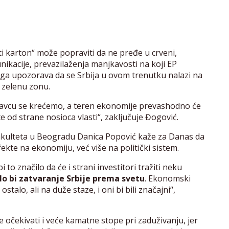
i karton“ može popraviti da ne pređe u crveni,
ikacije, prevazilaženja manjkavosti na koji EP
oga upozorava da se Srbija u ovom trenutku nalazi na
u zelenu zonu.
ravcu se krećemo, a teren ekonomije prevashodno će
ete od strane nosioca vlasti“, zaključuje Đogović.
kulteta u Beogradu Danica Popović kaže za Danas da
ekte na ekonomiju, već više na politički sistem.
i to značilo da će i strani investitori tražiti neku
o bi zatvaranje Srbije prema svetu
. Ekonomski
stalo, ali na duže staze, i oni bi bili značajni“,
e očekivati i veće kamatne stope pri zaduživanju, jer