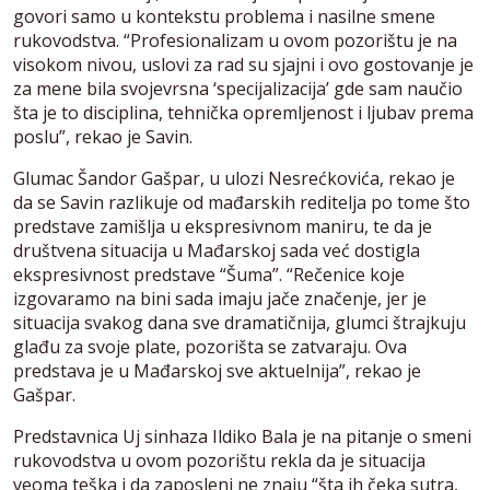
govori samo u kontekstu problema i nasilne smene
rukovodstva. “Profesionalizam u ovom pozorištu je na
visokom nivou, uslovi za rad su sjajni i ovo gostovanje je
za mene bila svojevrsna ‘specijalizacija’ gde sam naučio
šta je to disciplina, tehnička opremljenost i ljubav prema
poslu”, rekao je Savin.
Glumac Šandor Gašpar, u ulozi Nesrećkovića, rekao je
da se Savin razlikuje od mađarskih reditelja po tome što
predstave zamišlja u ekspresivnom maniru, te da je
društvena situacija u Mađarskoj sada već dostigla
ekspresivnost predstave “Šuma”. “Rečenice koje
izgovaramo na bini sada imaju jače značenje, jer je
situacija svakog dana sve dramatičnija, glumci štrajkuju
glađu za svoje plate, pozorišta se zatvaraju. Ova
predstava je u Mađarskoj sve aktuelnija”, rekao je
Gašpar.
Predstavnica Uj sinhaza Ildiko Bala je na pitanje o smeni
rukovodstva u ovom pozorištu rekla da je situacija
veoma teška i da zaposleni ne znaju “šta ih čeka sutra,