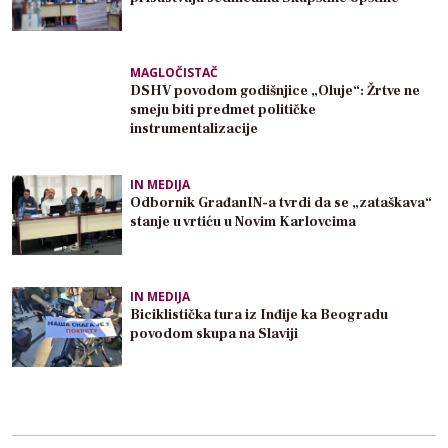
MAGLOČISTAČ
DSHV povodom godišnjice „Oluje“: Žrtve ne
smeju biti predmet političke
instrumentalizacije
IN MEDIJA
Odbornik GrađanIN-a tvrdi da se „zataškava“
stanje u vrtiću u Novim Karlovcima
IN MEDIJA
Biciklistička tura iz Inđije ka Beogradu
povodom skupa na Slaviji