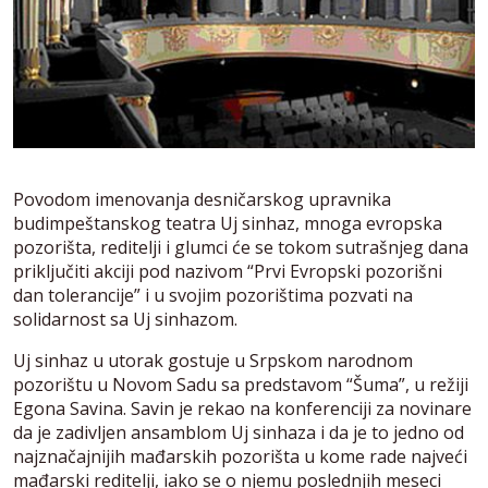
Povodom imenovanja desničarskog upravnika
budimpeštanskog teatra Uj sinhaz, mnoga evropska
pozorišta, reditelji i glumci će se tokom sutrašnjeg dana
priključiti akciji pod nazivom “Prvi Evropski pozorišni
dan tolerancije” i u svojim pozorištima pozvati na
solidarnost sa Uj sinhazom.
Uj sinhaz u utorak gostuje u Srpskom narodnom
pozorištu u Novom Sadu sa predstavom “Šuma”, u režiji
Egona Savina. Savin je rekao na konferenciji za novinare
da je zadivljen ansamblom Uj sinhaza i da je to jedno od
najznačajnijih mađarskih pozorišta u kome rade najveći
mađarski reditelji, iako se o njemu poslednjih meseci