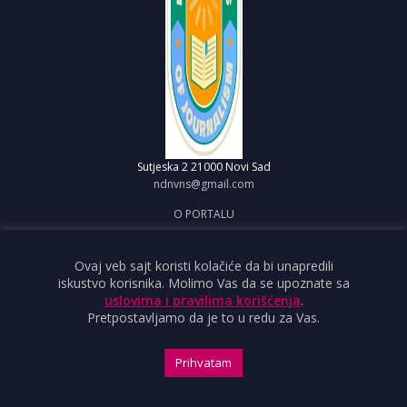
Sutjeska 2
21000 Novi Sad
ndnvns@gmail.com
O PORTALU
IMPRESUM
OBJAVI VEST
Ovaj veb sajt koristi kolačiće da bi unapredili
iskustvo korisnika. Molimo Vas da se upoznate sa
USLOVI KORIŠĆENJA
uslovima i pravilima korišćenja
.
Pretpostavljamo da je to u redu za Vas.
Prihvatam
Copyright ©2026 Nezavisno društvo novinara Vojvodine