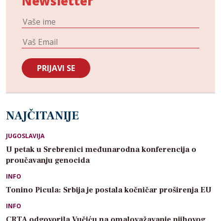
Newsletter
NAJČITANIJE
JUGOSLAVIJA
U petak u Srebrenici međunarodna konferencija o
proučavanju genocida
INFO
Tonino Picula: Srbija je postala kočničar proširenja EU
INFO
CRTA odgovorila Vučiću na omalovažavanje njihovog