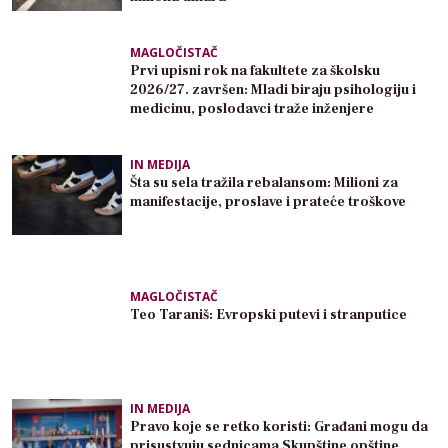
MAGLOČISTAČ
Prvi upisni rok na fakultete za školsku
2026/27. završen: Mladi biraju psihologiju i
medicinu, poslodavci traže inženjere
IN MEDIJA
Šta su sela tražila rebalansom: Milioni za
manifestacije, proslave i prateće troškove
MAGLOČISTAČ
Teo Taraniš: Evropski putevi i stranputice
IN MEDIJA
Pravo koje se retko koristi: Građani mogu da
prisustvuju sednicama Skupštine opštine