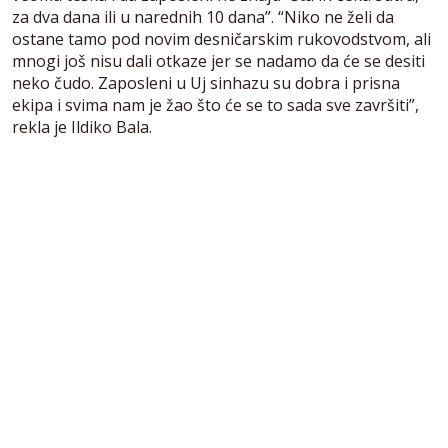
za dva dana ili u narednih 10 dana”. “Niko ne želi da
ostane tamo pod novim desničarskim rukovodstvom, ali
mnogi još nisu dali otkaze jer se nadamo da će se desiti
neko čudo. Zaposleni u Uj sinhazu su dobra i prisna
ekipa i svima nam je žao što će se to sada sve završiti”,
rekla je Ildiko Bala.