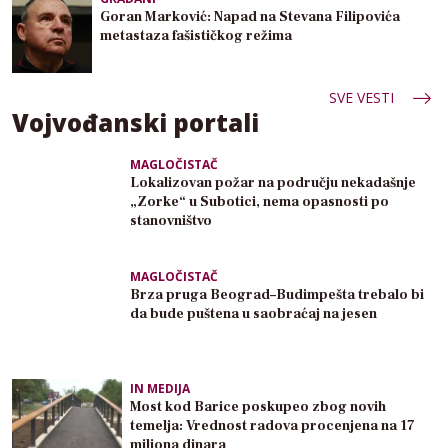
Goran Marković: Napad na Stevana Filipovića
metastaza fašističkog režima
SVE VESTI
Vojvođanski portali
MAGLOČISTAČ
Lokalizovan požar na području nekadašnje
„Zorke“ u Subotici, nema opasnosti po
stanovništvo
MAGLOČISTAČ
Brza pruga Beograd–Budimpešta trebalo bi
da bude puštena u saobraćaj na jesen
IN MEDIJA
Most kod Barice poskupeo zbog novih
temelja: Vrednost radova procenjena na 17
miliona dinara