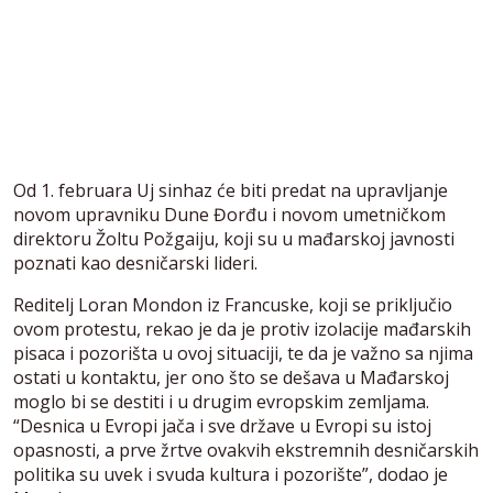
Od 1. februara Uj sinhaz će biti predat na upravljanje
novom upravniku Dune Đorđu i novom umetničkom
direktoru Žoltu Požgaiju, koji su u mađarskoj javnosti
poznati kao desničarski lideri.
Reditelj Loran Mondon iz Francuske, koji se priključio
ovom protestu, rekao je da je protiv izolacije mađarskih
pisaca i pozorišta u ovoj situaciji, te da je važno sa njima
ostati u kontaktu, jer ono što se dešava u Mađarskoj
moglo bi se destiti i u drugim evropskim zemljama.
“Desnica u Evropi jača i sve države u Evropi su istoj
opasnosti, a prve žrtve ovakvih ekstremnih desničarskih
politika su uvek i svuda kultura i pozorište”, dodao je