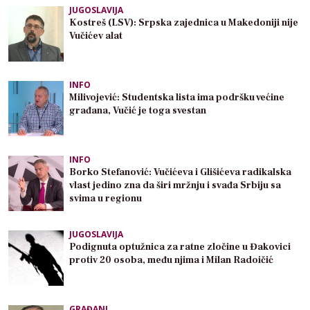
JUGOSLAVIJA
Kostreš (LSV): Srpska zajednica u Makedoniji nije
Vučićev alat
INFO
Milivojević: Studentska lista ima podršku većine
građana, Vučić je toga svestan
INFO
Borko Stefanović: Vučićeva i Glišićeva radikalska
vlast jedino zna da širi mržnju i svađa Srbiju sa
svima u regionu
JUGOSLAVIJA
Podignuta optužnica za ratne zločine u Đakovici
protiv 20 osoba, među njima i Milan Radoičić
GRAĐANI