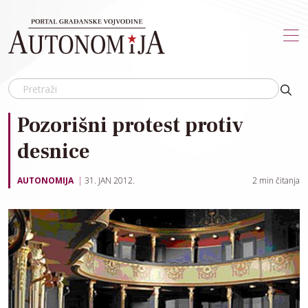
Skip to main content
Pozorišni protest protiv
desnice
AUTONOMIJA
31. JAN 2012.
2
min čitanja