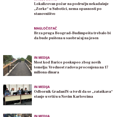
Lokalizovan požar na području nekadašnje
„Zorke“ u Subotici, nema opasnosti po
stanovništvo
MAGLOČISTAČ
Brza pruga Beograd–Budimpešta trebalo bi
da bude puštena u saobraćaj na jesen
IN MEDIJA
Most kod Barice poskupeo zbog novih
temelja: Vrednost radova procenjena na 17
miliona dinara
IN MEDIJA
Odbornik GrađanIN-a tvrdi da se „zataškava“
stanje u vrtiću u Novim Karlovcima
IN MEDIJA