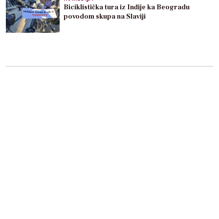
Biciklistička tura iz Inđije ka Beogradu
povodom skupa na Slaviji