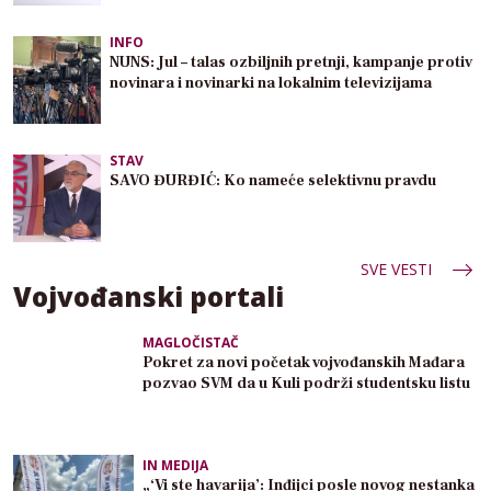
INFO
NUNS: Jul – talas ozbiljnih pretnji, kampanje protiv
novinara i novinarki na lokalnim televizijama
STAV
SAVO ĐURĐIĆ: Ko nameće selektivnu pravdu
SVE VESTI
Vojvođanski portali
MAGLOČISTAČ
Pokret za novi početak vojvođanskih Mađara
pozvao SVM da u Kuli podrži studentsku listu
IN MEDIJA
„‘Vi ste havarija’: Inđijci posle novog nestanka