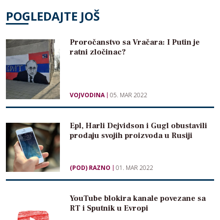
POGLEDAJTE JOŠ
Proročanstvo sa Vračara: I Putin je
ratni zločinac?
VOJVODINA
05. MAR 2022
Epl, Harli Dejvidson i Gugl obustavili
prodaju svojih proizvoda u Rusiji
(POD) RAZNO
01. MAR 2022
YouTube blokira kanale povezane sa
RT i Sputnik u Evropi