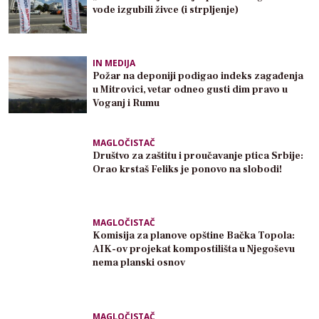
vode izgubili živce (i strpljenje)
IN MEDIJA
Požar na deponiji podigao indeks zagađenja
u Mitrovici, vetar odneo gusti dim pravo u
Voganj i Rumu
MAGLOČISTAČ
Društvo za zaštitu i proučavanje ptica Srbije:
Orao krstaš Feliks je ponovo na slobodi!
MAGLOČISTAČ
Komisija za planove opštine Bačka Topola:
AIK-ov projekat kompostilišta u Njegoševu
nema planski osnov
MAGLOČISTAČ