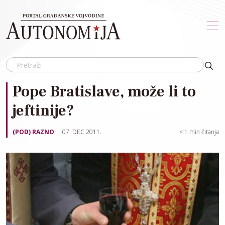
Skip to main content
Pope Bratislave, može li to
jeftinije?
(POD) RAZNO
07. DEC 2011.
< 1
min čitanja