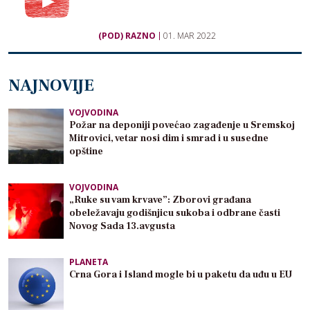
(POD) RAZNO
01. MAR 2022
NAJNOVIJE
VOJVODINA
Požar na deponiji povećao zagađenje u Sremskoj
Mitrovici, vetar nosi dim i smrad i u susedne
opštine
VOJVODINA
„Ruke su vam krvave”: Zborovi građana
obeležavaju godišnjicu sukoba i odbrane časti
Novog Sada 13.avgusta
PLANETA
Crna Gora i Island mogle bi u paketu da uđu u EU