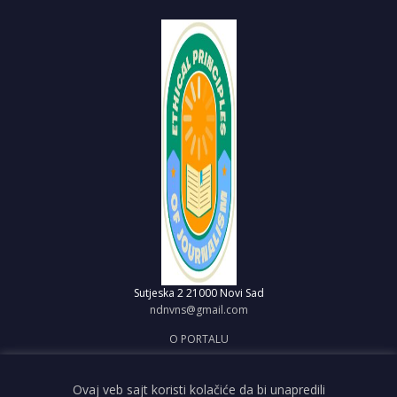
Sutjeska 2
21000 Novi Sad
ndnvns@gmail.com
O PORTALU
IMPRESUM
OBJAVI VEST
Ovaj veb sajt koristi kolačiće da bi unapredili