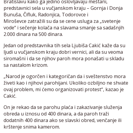
Bratislavu kako ga jedino oslovljavaju meštani,
predstavnici sela u vučjanskom kraju – Gornja i Donja
Bunuša, Čifluk, Radonjica, Todorovce i
Miroševce zatražili su da se cene usluga za „svetenje
vode“ i sečenje kolača na slavama smanje sa sadašnjih
2.000 dinara na 500 dinara.
Jedan od predstavnika tih sela Ljubiša Cakić kaže da su
ljudi u vučjanskom kraju dobri vernici, ali da su veoma
siromašni i da se njihov paroh mora ponašati u skladu
sa nastalom krizom.
„Narod je ogorčen i kategoričan da i sveštenstvo mora
živeti kao i njihovi parohijani. Ukoliko ozbiljno ne shvate
ovaj problem, mi ćemo organizovati protest“, kazao je
Cakić.
On je rekao da se parohu plaća i zakazivanje služenja
obreda u iznosu od 400 dinara, a da paroh traži
dodatnih 400 dinara ako se slavski obred, venčanje ili
krštenje snima kamerom.