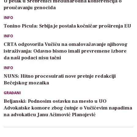
U petak u Srebrenici međunarodna konferencija o
proučavanju genocida
INFO
Tonino Picula: Srbija je postala kočničar proširenja EU
INFO
CRTA odgovorila Vučiću na omalovažavanje njihovog
istraživanja: Odavno bismo imali prevremene izbore
da naši podaci nisu tačni
INFO
NUNS: Hitno procesuirati nove pretnje redakciji
Bečejskog mozaika
GRAĐANI
Beljanski: Podnosim ostavku na mesto u UO
Advokatske komore zbog ćutnje o Vučićevim napadima
na advokaticu Janu Aćimović Planojević