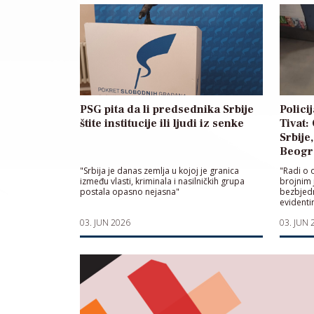
PSG pita da li predsednika Srbije
Polici
štite institucije ili ljudi iz senke
Tivat:
Srbije
Beogr
"Srbija je danas zemlja u kojoj je granica
"Radi o 
između vlasti, kriminala i nasilničkih grupa
brojnim 
postala opasno nejasna"
bezbjedn
evidentir
prekršaj
03. JUN 2026
03. JUN 