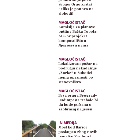
Srbije: Orao krstaš
Feliks je ponovo na
slobodi!
MAGLOČISTAČ
Komisija za planove
opštine Bačka Topola:
AIK-ov projekat
kompostilišta u
Njegoševu nema
planski osnov
MAGLOČISTAČ
Lokalizovan požar na
području nekadašnje
„Zorke“ u Subotici,
nema opasnosti po
stanovništvo
MAGLOČISTAČ
Brza pruga Beograd–
Budimpešta trebalo bi
da bude puštena u
saobraćaj na jesen
IN MEDIJA
Most kod Barice
poskupeo zbog novih
temelja: Vrednost