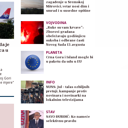
zagađenje u Sremskoj
Mitrovici, vetar nosi dim i
smrad i u susedne opštine
VOJVODINA
„Ruke su vam krvave”:
Zborovi građana
obeležavaju godišnjicu
sukoba i odbrane časti
da je
Novog Sada 13.avgusta
ca u
PLANETA
Crna Gora i Island mogle bi
u paketu da uđu u EU
ma
me
oj Gori
INFO
ne mjere"
NUNS: Jul – talas ozbiljnih
pretnji, kampanje protiv
novinara i novinarki na
lokalnim televizijama
STAV
SAVO ĐURĐIĆ: Ko nameće
selektivnu pravdu