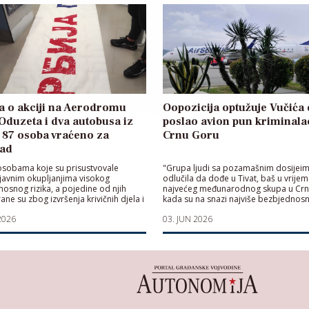
ja o akciji na Aerodromu
Oopozicija optužuje Vučića 
 Oduzeta i dva autobusa iz
poslao avion pun kriminala
, 87 osoba vraćeno za
Crnu Goru
ad
osobama koje su prisustvovale
"Grupa ljudi sa pozamašnim dosijei
javnim okupljanjima visokog
odlučila da dođe u Tivat, baš u vrije
osnog rizika, a pojedine od njih
najvećeg međunarodnog skupa u Crn
ane su zbog izvršenja krivičnih djela i
kada su na snazi najviše bezbjednos
a sa elementima nasilja"
2026
03. JUN 2026