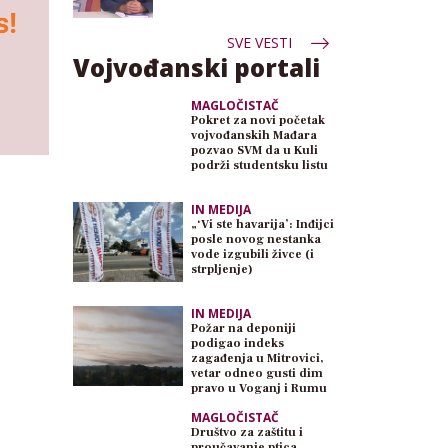
SVE VESTI
Vojvođanski portali
MAGLOČISTAČ
Pokret za novi početak
vojvođanskih Mađara
pozvao SVM da u Kuli
podrži studentsku listu
IN MEDIJA
„‘Vi ste havarija’: Inđijci
posle novog nestanka
vode izgubili živce (i
strpljenje)
IN MEDIJA
Požar na deponiji
podigao indeks
zagađenja u Mitrovici,
vetar odneo gusti dim
pravo u Voganj i Rumu
MAGLOČISTAČ
Društvo za zaštitu i
proučavanje ptica