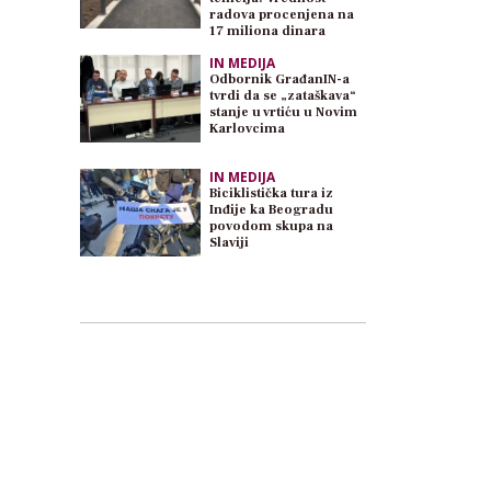
radova procenjena na
17 miliona dinara
IN MEDIJA
Odbornik GrađanIN-a
tvrdi da se „zataškava“
stanje u vrtiću u Novim
Karlovcima
IN MEDIJA
Biciklistička tura iz
Inđije ka Beogradu
povodom skupa na
Slaviji