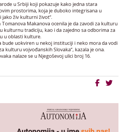
arode u Srbiji koji pokazuje kako jedna stara
 ovim prostorima, koja je duboko integrisana u
jako živ kulturni život“.
a Tomanova Makanova ocenila je da zavodi za kulturu
u kulturnu tradiciju, kao i da zajedno sa odborima za
 u oblasti kulture.
bude uokviren u nekoj instituciji i neko mora da vodi
za kulturu vojvođanskih Slovaka“, kazala je ona.
vaka nalaze se u Njegoševoj ulici broj 16.