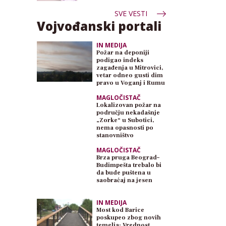
SVE VESTI
Vojvođanski portali
IN MEDIJA
Požar na deponiji
podigao indeks
zagađenja u Mitrovici,
vetar odneo gusti dim
pravo u Voganj i Rumu
MAGLOČISTAČ
Lokalizovan požar na
području nekadašnje
„Zorke“ u Subotici,
nema opasnosti po
stanovništvo
MAGLOČISTAČ
Brza pruga Beograd–
Budimpešta trebalo bi
da bude puštena u
saobraćaj na jesen
IN MEDIJA
Most kod Barice
poskupeo zbog novih
temelja: Vrednost