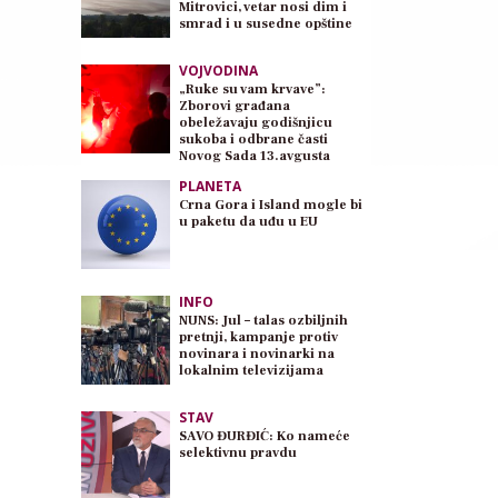
Mitrovici, vetar nosi dim i
smrad i u susedne opštine
VOJVODINA
„Ruke su vam krvave”:
Zborovi građana
obeležavaju godišnjicu
sukoba i odbrane časti
Novog Sada 13.avgusta
PLANETA
Crna Gora i Island mogle bi
u paketu da uđu u EU
INFO
NUNS: Jul – talas ozbiljnih
pretnji, kampanje protiv
novinara i novinarki na
lokalnim televizijama
STAV
SAVO ĐURĐIĆ: Ko nameće
selektivnu pravdu