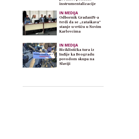
instrumentalizacije
IN MEDIJA
Odbornik GrađanIN-a
tvrdi da se „zataškava“
stanje u vrtiću u Novim
Karlovcima
IN MEDIJA
Biciklistička tura iz
Inđije ka Beogradu
povodom skupa na
Slaviji