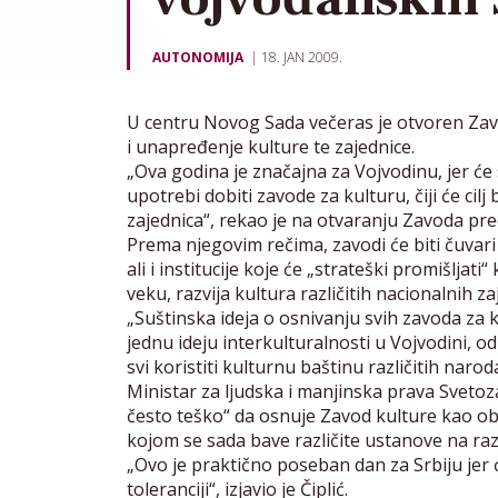
AUTONOMIJA
18. JAN 2009.
U centru Novog Sada večeras je otvoren Zavod
i unapređenje kulture te zajednice.
„Ova godina je značajna za Vojvodinu, jer će s
upotrebi dobiti zavode za kulturu, čiji će cilj
zajednica“, rekao je na otvaranju Zavoda pre
Prema njegovim rečima, zavodi će biti čuvari 
ali i institucije koje će „strateški promišljat
veku, razvija kultura različitih nacionalnih za
„Suštinska ideja o osnivanju svih zavoda za 
jednu ideju interkulturalnosti u Vojvodini, od ko
svi koristiti kulturnu baštinu različitih narod
Ministar za ljudska i manjinska prava Svetoz
često teško“ da osnuje Zavod kulture kao obj
kojom se sada bave različite ustanove na razl
„Ovo je praktično poseban dan za Srbiju jer
toleranciji“, izjavio je Čiplić.