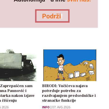
: Zaprepašćen sam
BIRODI: Vučićeva najava
žana Paunović i
potvrđuje potrebu za
starka nakon izjave
razdvajanjem predsedničke i
 čišćenju
stranačke funkcije
G 2026
INFO
07. AVG 2026