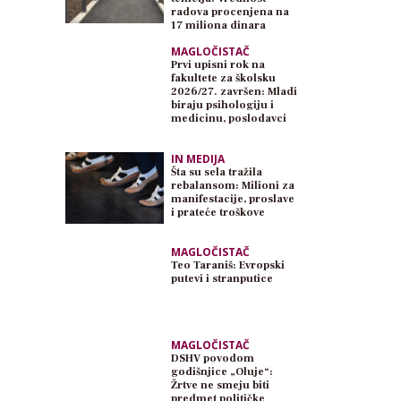
radova procenjena na
17 miliona dinara
MAGLOČISTAČ
Prvi upisni rok na
fakultete za školsku
2026/27. završen: Mladi
biraju psihologiju i
medicinu, poslodavci
traže inženjere
IN MEDIJA
Šta su sela tražila
rebalansom: Milioni za
manifestacije, proslave
i prateće troškove
MAGLOČISTAČ
Teo Taraniš: Evropski
putevi i stranputice
MAGLOČISTAČ
DSHV povodom
godišnjice „Oluje“:
Žrtve ne smeju biti
predmet političke