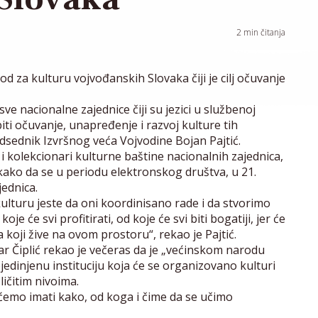
2
min čitanja
 za kulturu vojvođanskih Slovaka čiji je cilj očuvanje
ve nacionalne zajednice čiji su jezici u službenoj
 biti očuvanje, unapređenje i razvoj kulture tih
dsednik Izvršnog veća Vojvodine Bojan Pajtić.
i kolekcionari kulturne baštine nacionalnih zajednica,
i“ kako da se u periodu elektronskog društva, u 21.
jednica.
kulturu jeste da oni koordinisano rade i da stvorimo
je će svi profitirati, od koje će svi biti bogatiji, jer će
a koji žive na ovom prostoru“, rekao je Pajtić.
ar Čiplić rekao je večeras da je „većinskom narodu
edinjenu instituciju koja će se organizovano kulturi
ičitim nivoima.
 ćemo imati kako, od koga i čime da se učimo