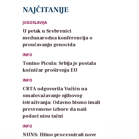
NAJČITANIJE
JUGOSLAVIJA
U petak u Srebrenici
međunarodna konferencija o
proučavanju genocida
INFO
Tonino Picula: Srbija je postala
kočničar proširenja EU
INFO
CRTA odgovorila Vučiću na
omalovažavanje njihovog
istraživanja: Odavno bismo imali
prevremene izbore da naši
podaci nisu tačni
INFO
NUNS: Hitno procesuirati nove