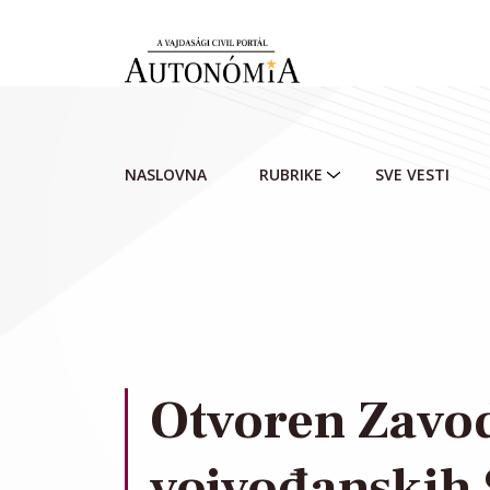
Skip to main content
NASLOVNA
RUBRIKE
SVE VESTI
Otvoren Zavod
vojvođanskih