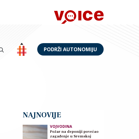
PODRŽI AUTONOMIJU
NAJNOVIJE
VOJVODINA
Požar na deponiji povećao
zagađenje u Sremskoj