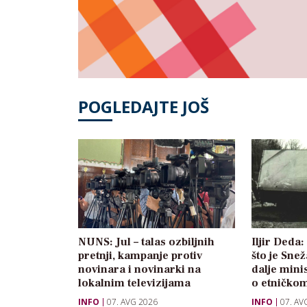
POGLEDAJTE JOŠ
NUNS: Jul – talas ozbiljnih
Iljir Deda
pretnji, kampanje protiv
što je Sne
novinara i novinarki na
dalje mini
lokalnim televizijama
o etničkom
INFO
07. AVG 2026
INFO
07. AV