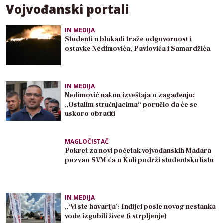
Vojvođanski portali
IN MEDIJA
Studenti u blokadi traže odgovornost i
ostavke Nedimovića, Pavlovića i Samardžića
IN MEDIJA
Nedimović nakon izveštaja o zagađenju:
„Ostalim stručnjacima“ poručio da će se
uskoro obratiti
MAGLOČISTAČ
Pokret za novi početak vojvođanskih Mađara
pozvao SVM da u Kuli podrži studentsku listu
IN MEDIJA
„‘Vi ste havarija’: Inđijci posle novog nestanka
vode izgubili živce (i strpljenje)