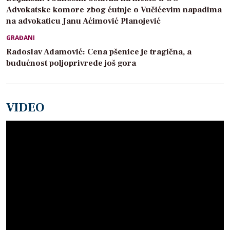
Advokatske komore zbog ćutnje o Vučićevim napadima
na advokaticu Janu Aćimović Planojević
GRAĐANI
Radoslav Adamović: Cena pšenice je tragična, a
budućnost poljoprivrede još gora
VIDEO