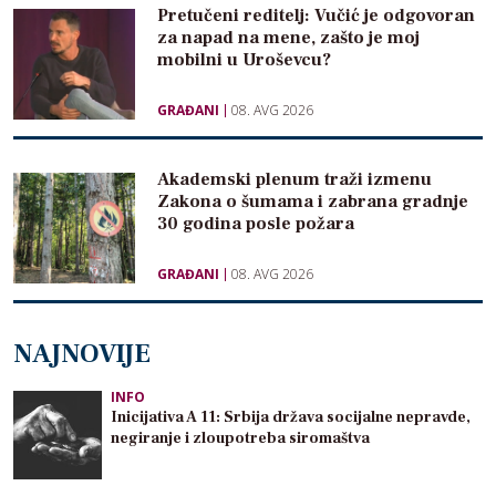
Pretučeni reditelj: Vučić je odgovoran
za napad na mene, zašto je moj
mobilni u Uroševcu?
GRAĐANI
08. AVG 2026
Akademski plenum traži izmenu
Zakona o šumama i zabrana gradnje
30 godina posle požara
GRAĐANI
08. AVG 2026
NAJNOVIJE
INFO
Inicijativa A 11: Srbija država socijalne nepravde,
negiranje i zloupotreba siromaštva