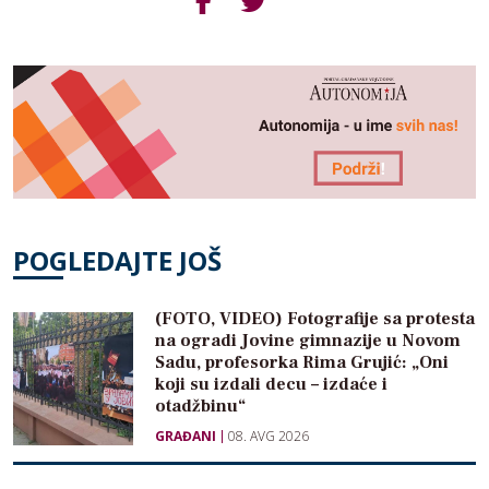
POGLEDAJTE JOŠ
(FOTO, VIDEO) Fotografije sa protesta
na ogradi Jovine gimnazije u Novom
Sadu, profesorka Rima Grujić: „Oni
koji su izdali decu – izdaće i
otadžbinu“
GRAĐANI
08. AVG 2026