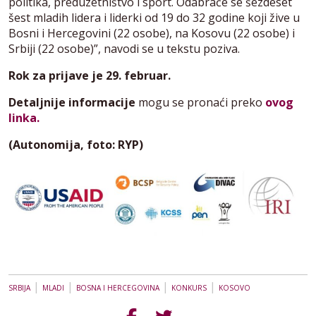
politika, preduzetništvo i sport. Odabraće se šezdeset
šest mladih lidera i liderki od 19 do 32 godine koji žive u
Bosni i Hercegovini (22 osobe), na Kosovu (22 osobe) i
Srbiji (22 osobe)”, navodi se u tekstu poziva.
Rok za prijave je 29. februar.
Detaljnije informacije
mogu se pronaći preko
ovog
linka.
(Autonomija, foto: RYP)
|
|
|
|
SRBIJA
MLADI
BOSNA I HERCEGOVINA
KONKURS
KOSOVO