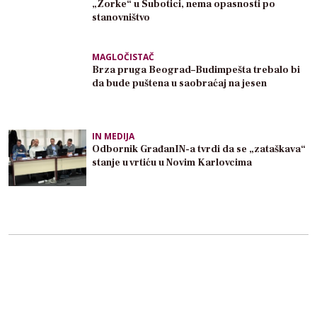
„Zorke“ u Subotici, nema opasnosti po
stanovništvo
MAGLOČISTAČ
Brza pruga Beograd–Budimpešta trebalo bi
da bude puštena u saobraćaj na jesen
IN MEDIJA
Odbornik GrađanIN-a tvrdi da se „zataškava“
stanje u vrtiću u Novim Karlovcima