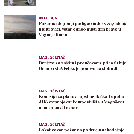
IN MEDIJA
Požar na deponiji podigao indeks zagađenja
u Mitrovici, vetar odneo gusti dim pravo u
Voganj i Rumu
MAGLOČISTAČ
Društvo za zaštitu i proučavanje ptica Srbije:
Orao krstaš Feliks je ponovo na slobodi!
MAGLOČISTAČ
Komisija za planove opštine Bačka Topola:
AIK-ov projekat kompostilišta u Njegoševu
nema planski osnov
MAGLOČISTAČ
Lokalizovan požar na području nekadašnje