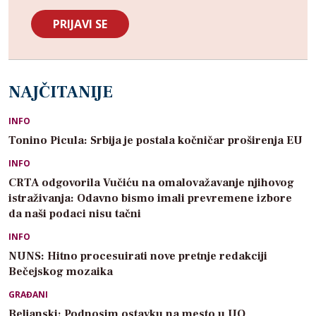
NAJČITANIJE
INFO
Tonino Picula: Srbija je postala kočničar proširenja EU
INFO
CRTA odgovorila Vučiću na omalovažavanje njihovog
istraživanja: Odavno bismo imali prevremene izbore
da naši podaci nisu tačni
INFO
NUNS: Hitno procesuirati nove pretnje redakciji
Bečejskog mozaika
GRAĐANI
Beljanski: Podnosim ostavku na mesto u UO