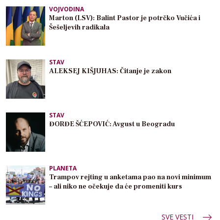
VOJVODINA
Marton (LSV): Balint Pastor je potrčko Vučića i
Šešeljevih radikala
STAV
ALEKSEJ KIŠJUHAS: Čitanje je zakon
STAV
ĐORĐE ŠĆEPOVIĆ: Avgust u Beogradu
PLANETA
Trampov rejting u anketama pao na novi minimum
– ali niko ne očekuje da će promeniti kurs
SVE VESTI