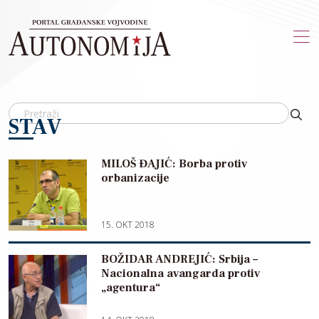
Skip to main content
STAV
MILOŠ ĐAJIĆ: Borba protiv
orbanizacije
15. OKT 2018
BOŽIDAR ANDREJIĆ: Srbija –
Nacionalna avangarda protiv
„agentura“