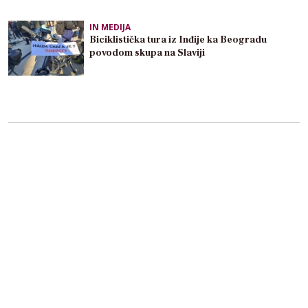
IN MEDIJA
Biciklistička tura iz Inđije ka Beogradu
povodom skupa na Slaviji