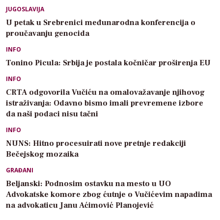
JUGOSLAVIJA
U petak u Srebrenici međunarodna konferencija o
proučavanju genocida
INFO
Tonino Picula: Srbija je postala kočničar proširenja EU
INFO
CRTA odgovorila Vučiću na omalovažavanje njihovog
istraživanja: Odavno bismo imali prevremene izbore
da naši podaci nisu tačni
INFO
NUNS: Hitno procesuirati nove pretnje redakciji
Bečejskog mozaika
GRAĐANI
Beljanski: Podnosim ostavku na mesto u UO
Advokatske komore zbog ćutnje o Vučićevim napadima
na advokaticu Janu Aćimović Planojević