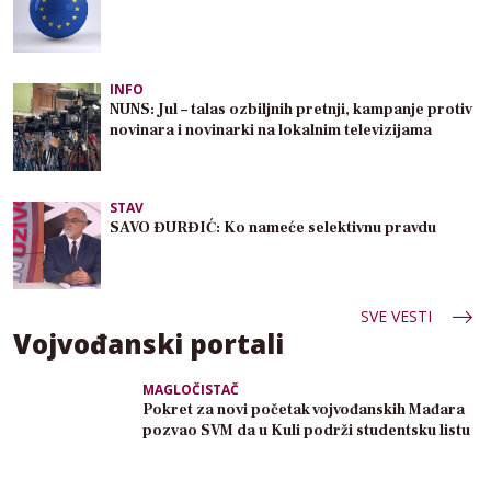
INFO
NUNS: Jul – talas ozbiljnih pretnji, kampanje protiv
novinara i novinarki na lokalnim televizijama
STAV
SAVO ĐURĐIĆ: Ko nameće selektivnu pravdu
SVE VESTI
Vojvođanski portali
MAGLOČISTAČ
Pokret za novi početak vojvođanskih Mađara
pozvao SVM da u Kuli podrži studentsku listu