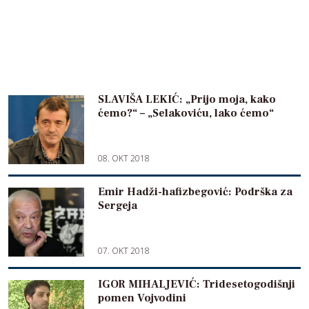
SLAVIŠA LEKIĆ: „Prijo moja, kako
ćemo?“ – „Selakoviću, lako ćemo“
08. OKT 2018
Emir Hadži-hafizbegović: Podrška za
Sergeja
07. OKT 2018
IGOR MIHALJEVIĆ: Tridesetogodišnji
pomen Vojvodini