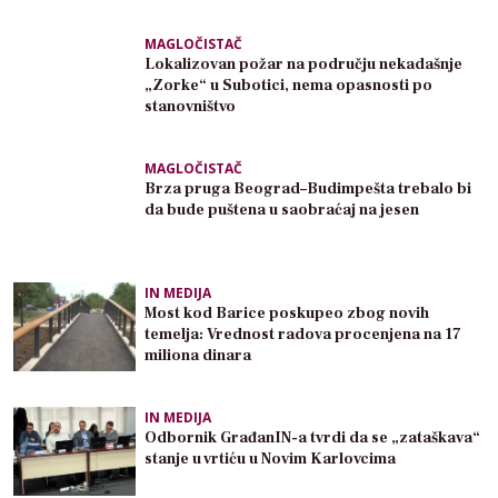
MAGLOČISTAČ
Lokalizovan požar na području nekadašnje
„Zorke“ u Subotici, nema opasnosti po
stanovništvo
MAGLOČISTAČ
Brza pruga Beograd–Budimpešta trebalo bi
da bude puštena u saobraćaj na jesen
IN MEDIJA
Most kod Barice poskupeo zbog novih
temelja: Vrednost radova procenjena na 17
miliona dinara
IN MEDIJA
Odbornik GrađanIN-a tvrdi da se „zataškava“
stanje u vrtiću u Novim Karlovcima