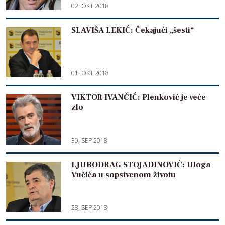
02. OKT 2018
SLAVIŠA LEKIĆ: Čekajući „šesti“
01. OKT 2018
VIKTOR IVANČIĆ: Plenković je veće
zlo
30. SEP 2018
LJUBODRAG STOJADINOVIĆ: Uloga
Vučića u sopstvenom životu
28. SEP 2018