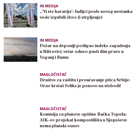
IN MEDIJA
„‘Vi ste havarija’: Inđijci posle novog nestanka
vode izgubili živce (i strpljenje)
IN MEDIJA
Požar na deponiji podigao indeks zagađenja
u Mitrovici, vetar odneo gusti dim pravo u
Voganj i Rumu
MAGLOČISTAČ
Društvo za zaštitu i proučavanje ptica Srbije:
Orao krstaš Feliks je ponovo na slobodi!
MAGLOČISTAČ
Komisija za planove opštine Bačka Topola:
AIK-ov projekat kompostilišta u Njegoševu
nema planski osnov