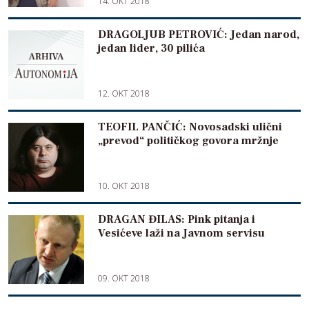
14. OKT 2018
DRAGOLJUB PETROVIĆ: Jedan narod,
jedan lider, 30 pilića
12. OKT 2018
TEOFIL PANČIĆ: Novosadski ulični
„prevod“ političkog govora mržnje
10. OKT 2018
DRAGAN ĐILAS: Pink pitanja i
Vesićeve laži na Javnom servisu
09. OKT 2018