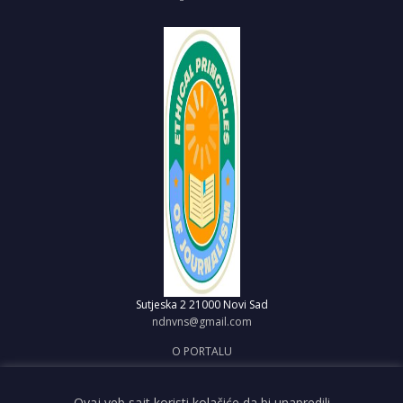
Sutjeska 2
21000 Novi Sad
ndnvns@gmail.com
O PORTALU
IMPRESUM
OBJAVI VEST
Ovaj veb sajt koristi kolačiće da bi unapredili