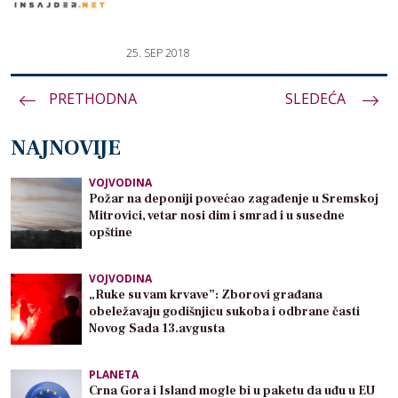
25. SEP 2018
PRETHODNA
Paginacija
SLEDEĆA
članaka
NAJNOVIJE
VOJVODINA
Požar na deponiji povećao zagađenje u Sremskoj
Mitrovici, vetar nosi dim i smrad i u susedne
opštine
VOJVODINA
„Ruke su vam krvave”: Zborovi građana
obeležavaju godišnjicu sukoba i odbrane časti
Novog Sada 13.avgusta
PLANETA
Crna Gora i Island mogle bi u paketu da uđu u EU