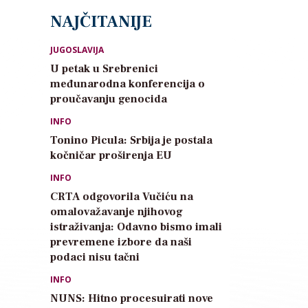
NAJČITANIJE
JUGOSLAVIJA
U petak u Srebrenici
međunarodna konferencija o
proučavanju genocida
INFO
Tonino Picula: Srbija je postala
kočničar proširenja EU
INFO
CRTA odgovorila Vučiću na
omalovažavanje njihovog
istraživanja: Odavno bismo imali
prevremene izbore da naši
podaci nisu tačni
INFO
NUNS: Hitno procesuirati nove