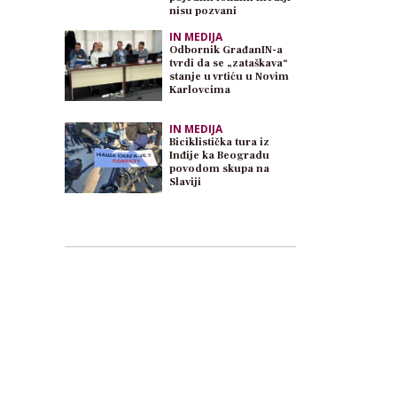
nisu pozvani
IN MEDIJA
Odbornik GrađanIN-a
tvrdi da se „zataškava“
stanje u vrtiću u Novim
Karlovcima
IN MEDIJA
Biciklistička tura iz
Inđije ka Beogradu
povodom skupa na
Slaviji