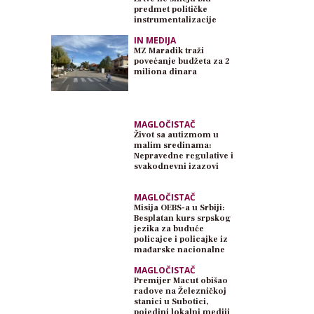
predmet političke
instrumentalizacije
IN MEDIJA
MZ Maradik traži
povećanje budžeta za 2
miliona dinara
MAGLOČISTAČ
Život sa autizmom u
malim sredinama:
Nepravedne regulative i
svakodnevni izazovi
MAGLOČISTAČ
Misija OEBS-a u Srbiji:
Besplatan kurs srpskog
jezika za buduće
policajce i policajke iz
mađarske nacionalne
zajednice
MAGLOČISTAČ
Premijer Macut obišao
radove na Železničkoj
stanici u Subotici,
pojedini lokalni mediji