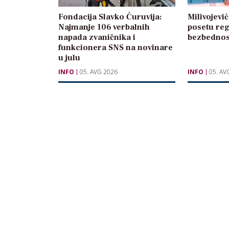
Fondacija Slavko Ćuruvija:
Milivojevi
Najmanje 106 verbalnih
posetu reg
napada zvaničnika i
bezbednos
funkcionera SNS na novinare
u julu
INFO
05. AVG 2026
INFO
05. AV