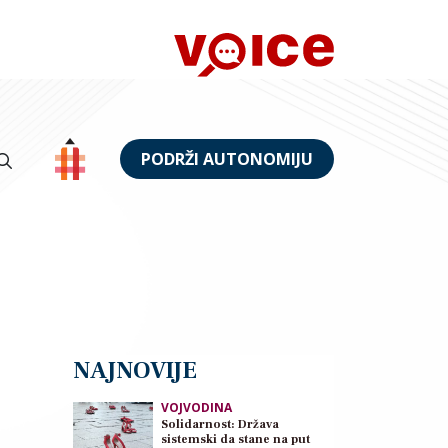
PODRŽI AUTONOMIJU
NAJNOVIJE
VOJVODINA
Solidarnost: Država
sistemski da stane na put