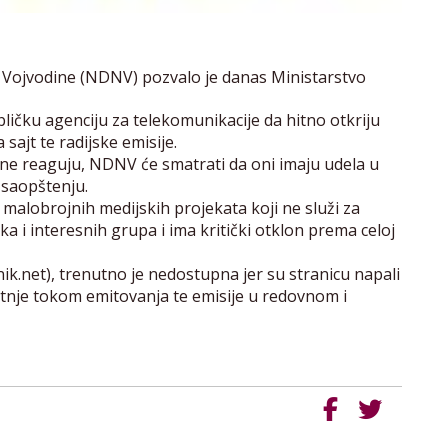
 Vojvodine (NDNV) pozvalo je danas Ministarstvo
bličku agenciju za telekomunikacije da hitno otkriju
ajt te radijske emisije.
ne reaguju, NDNV će smatrati da oni imaju udela u
 saopštenju.
 malobrojnih medijskih projekata koji ne služi za
 i interesnih grupa i ima kritički otklon prema celoj
k.net), trenutno je nedostupna jer su stranicu napali
smetnje tokom emitovanja te emisije u redovnom i