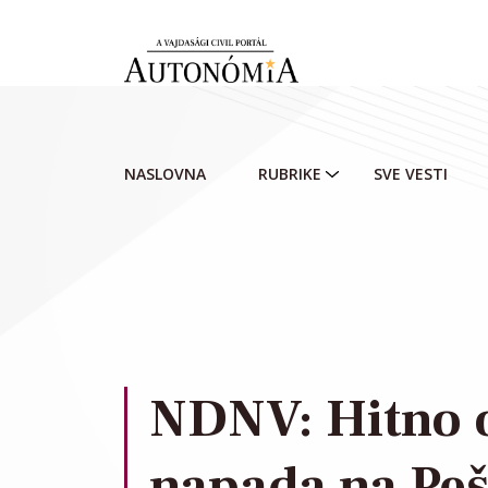
Skip to main content
NASLOVNA
RUBRIKE
SVE VESTI
NDNV: Hitno ot
napada na Pe