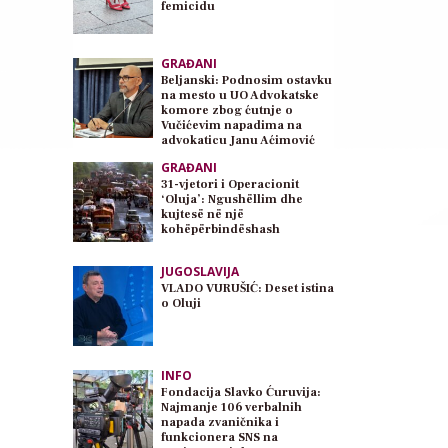
femicidu
GRAĐANI
Beljanski: Podnosim ostavku
na mesto u UO Advokatske
komore zbog ćutnje o
Vučićevim napadima na
advokaticu Janu Aćimović
Planojević
GRAĐANI
31-vjetori i Operacionit
‘Oluja’: Ngushëllim dhe
kujtesë në një
kohëpërbindëshash
JUGOSLAVIJA
VLADO VURUŠIĆ: Deset istina
o Oluji
INFO
Fondacija Slavko Ćuruvija:
Najmanje 106 verbalnih
napada zvaničnika i
funkcionera SNS na