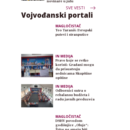
novinare u julu
SVE VESTI
Vojvođanski portali
MAGLOČISTAČ
Teo Taraniš: Evropski
putevi i stranputice
IN MEDIJA
Pravo koje se retko
koristi: Građani mogu
da prisustvuju
sednicama Skupštine
opštine
IN MEDIJA
Odbornici sutra o
rebalansu budžeta i
radu javnih preduzeća
MAGLOČISTAČ
DSHV povodom
godišnjice „Oluje“:
Žrtve ne smeju biti