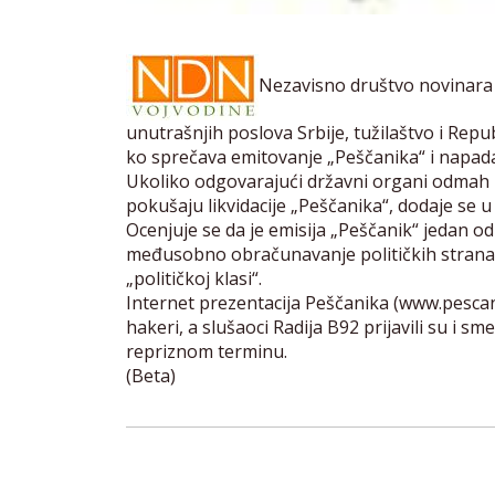
Nezavisno društvo novinara
unutrašnjih poslova Srbije, tužilaštvo i Repu
ko sprečava emitovanje „Peščanika“ i napada s
Ukoliko odgovarajući državni organi odmah 
pokušaju likvidacije „Peščanika“, dodaje se u
Ocenjuje se da je emisija „Peščanik“ jedan od
međusobno obračunavanje političkih stranaka
„političkoj klasi“.
Internet prezentacija Peščanika (www.pescani
hakeri, a slušaoci Radija B92 prijavili su i 
repriznom terminu.
(Beta)