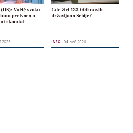
ć (DS): Vučić svaku
Gde živi 133.000 novih
ionu pretvara u
državljana Srbije?
ni skandal
G 2026
INFO
04. AVG 2026