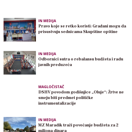
IN MEDIJA
Pravo koje se retko koristi: Građani mogu da
prisustvuju sednicama Skupštine opštine
IN MEDIJA
Odbornici sutra o rebalansu budžeta i radu
javnih preduzeća
MAGLOČISTAČ
DSHV povodom godišnjice „Oluje“: Žrtve ne
smeju biti predmet političke
instrumentalizacije
IN MEDIJA
MZ Maradik traži povećanje budžeta za 2
miliona dinara