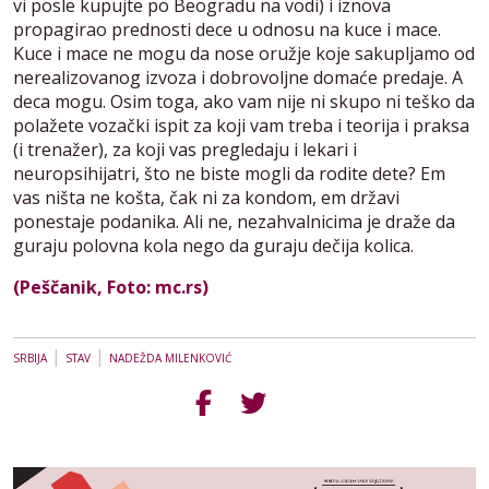
vi posle kupujte po Beogradu na vodi) i iznova
propagirao prednosti dece u odnosu na kuce i mace.
Kuce i mace ne mogu da nose oružje koje sakupljamo od
nerealizovanog izvoza i dobrovoljne domaće predaje. A
deca mogu. Osim toga, ako vam nije ni skupo ni teško da
polažete vozački ispit za koji vam treba i teorija i praksa
(i trenažer), za koji vas pregledaju i lekari i
neuropsihijatri, što ne biste mogli da rodite dete? Em
vas ništa ne košta, čak ni za kondom, em državi
ponestaje podanika. Ali ne, nezahvalnicima je draže da
guraju polovna kola nego da guraju dečija kolica.
(Peščanik, Foto: mc.rs)
|
|
SRBIJA
STAV
NADEŽDA MILENKOVIĆ