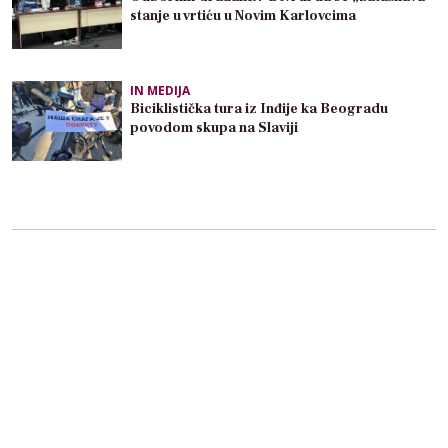
stanje u vrtiću u Novim Karlovcima
IN MEDIJA
Biciklistička tura iz Inđije ka Beogradu
povodom skupa na Slaviji