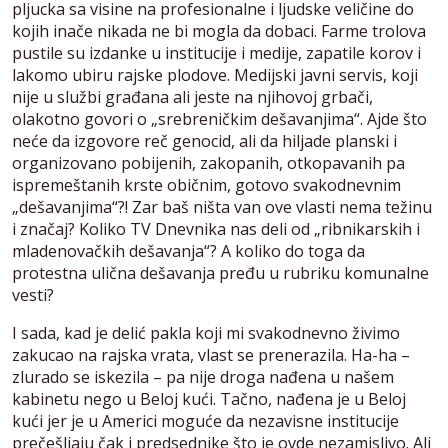
pljucka sa visine na profesionalne i ljudske veličine do
kojih inače nikada ne bi mogla da dobaci. Farme trolova
pustile su izdanke u institucije i medije, zapatile korov i
lakomo ubiru rajske plodove. Medijski javni servis, koji
nije u službi građana ali jeste na njihovoj grbači,
olakotno govori o „srebreničkim dešavanjima“. Ajde što
neće da izgovore reč genocid, ali da hiljade planski i
organizovano pobijenih, zakopanih, otkopavanih pa
ispremeštanih krste običnim, gotovo svakodnevnim
„dešavanjima“?! Zar baš ništa van ove vlasti nema težinu
i značaj? Koliko TV Dnevnika nas deli od „ribnikarskih i
mladenovačkih dešavanja“? A koliko do toga da
protestna ulična dešavanja pređu u rubriku komunalne
vesti?
I sada, kad je delić pakla koji mi svakodnevno živimo
zakucao na rajska vrata, vlast se prenerazila. Ha-ha –
zlurado se iskezila – pa nije droga nađena u našem
kabinetu nego u Beloj kući. Tačno, nađena je u Beloj
kući jer je u Americi moguće da nezavisne institucije
prečešljaju čak i predsednike što je ovde nezamislivo. Ali