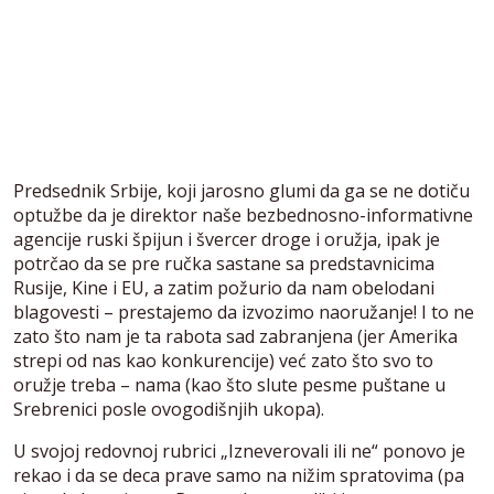
Predsednik Srbije, koji jarosno glumi da ga se ne dotiču
optužbe da je direktor naše bezbednosno-informativne
agencije ruski špijun i švercer droge i oružja, ipak je
potrčao da se pre ručka sastane sa predstavnicima
Rusije, Kine i EU, a zatim požurio da nam obelodani
blagovesti – prestajemo da izvozimo naoružanje! I to ne
zato što nam je ta rabota sad zabranjena (jer Amerika
strepi od nas kao konkurencije) već zato što svo to
oružje treba – nama (kao što slute pesme puštane u
Srebrenici posle ovogodišnjih ukopa).
U svojoj redovnoj rubrici „Izneverovali ili ne“ ponovo je
rekao i da se deca prave samo na nižim spratovima (pa