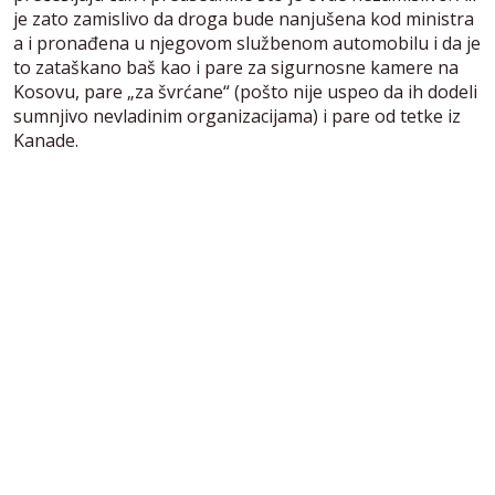
je zato zamislivo da droga bude nanjušena kod ministra
a i pronađena u njegovom službenom automobilu i da je
to zataškano baš kao i pare za sigurnosne kamere na
Kosovu, pare „za švrćane“ (pošto nije uspeo da ih dodeli
sumnjivo nevladinim organizacijama) i pare od tetke iz
Kanade.