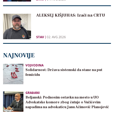
ALEKSEJ KIŠJUHAS: Izaći na CRTU
STAV
02. AVG 2026
NAJNOVIJE
VOJVODINA
Solidarnost: Država sistemski da stane na put
femicidu
GRAĐANI
Beljanski: Podnosim ostavku na mesto u UO
Advokatske komore zbog ćutnje o Vučićevim
napadima na advokaticu Janu Aćimović Planojević