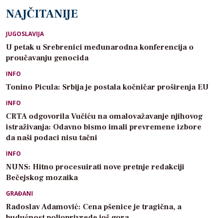
NAJČITANIJE
JUGOSLAVIJA
U petak u Srebrenici međunarodna konferencija o
proučavanju genocida
INFO
Tonino Picula: Srbija je postala kočničar proširenja EU
INFO
CRTA odgovorila Vučiću na omalovažavanje njihovog
istraživanja: Odavno bismo imali prevremene izbore
da naši podaci nisu tačni
INFO
NUNS: Hitno procesuirati nove pretnje redakciji
Bečejskog mozaika
GRAĐANI
Radoslav Adamović: Cena pšenice je tragična, a
budućnost poljoprivrede još gora