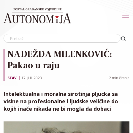
Skip to main content
NADEŽDA MILENKOVIĆ:
Pakao u raju
STAV
17. JUL 2023.
2
min čitanja
Intelektualna i moralna sirotinja pljucka sa
visine na profesionalne i ljudske veličine do
kojih inače nikada ne bi mogla da dobaci