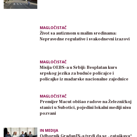
MAGLOČISTAČ
Život sa autizmom u malim sredinama:
Nepravedne regulative i svakodnevni izazovi
MAGLOČISTAČ
Misija OEBS-a u Srbiji: Besplatan kurs
srpskog jezika za buduće policajce i
policajke iz mađarske nacionalne zajednice
MAGLOČISTAČ
Premijer Macut obišao radove na Železničkoj
stanici u Subotici, pojedini lokalni mediji nisu
pozvani
IN MEDIJA
Odbornik GrađanIN-a tvrdi da se „zataškava“