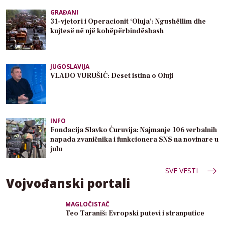
GRAĐANI
31-vjetori i Operacionit ‘Oluja’: Ngushëllim dhe
kujtesë në një kohëpërbindëshash
JUGOSLAVIJA
VLADO VURUŠIĆ: Deset istina o Oluji
INFO
Fondacija Slavko Ćuruvija: Najmanje 106 verbalnih
napada zvaničnika i funkcionera SNS na novinare u
julu
SVE VESTI
Vojvođanski portali
MAGLOČISTAČ
Teo Taraniš: Evropski putevi i stranputice