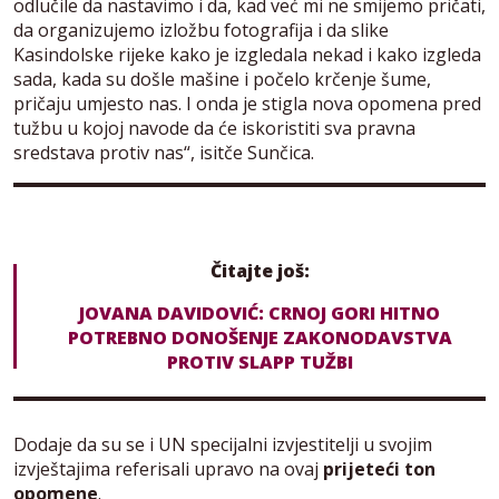
odlučile da nastavimo i da, kad već mi ne smijemo pričati,
da organizujemo izložbu fotografija i da slike
Kasindolske rijeke kako je izgledala nekad i kako izgleda
sada, kada su došle mašine i počelo krčenje šume,
pričaju umjesto nas. I onda je stigla nova opomena pred
tužbu u kojoj navode da će iskoristiti sva pravna
sredstava protiv nas“, isitče Sunčica.
Čitajte još:
JOVANA DAVIDOVIĆ: CRNOJ GORI HITNO
POTREBNO DONOŠENJE ZAKONODAVSTVA
PROTIV SLAPP TUŽBI
Dodaje da su se i UN specijalni izvjestitelji u svojim
izvještajima referisali upravo na ovaj
prijeteći ton
opomene
.