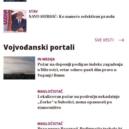
STAV
SAVO ĐURĐIĆ: Ko nameće selektivnu pravdu
SVE VESTI
Vojvođanski portali
IN MEDIJA
Požar na deponiji podigao indeks zagađenja
u Mitrovici, vetar odneo gusti dim pravo u
Voganj i Rumu
MAGLOČISTAČ
Lokalizovan požar na području nekadašnje
„Zorke“ u Subotici, nema opasnosti po
stanovništvo
MAGLOČISTAČ
Brza pruga Beograd–Budimpešta trebalo bi