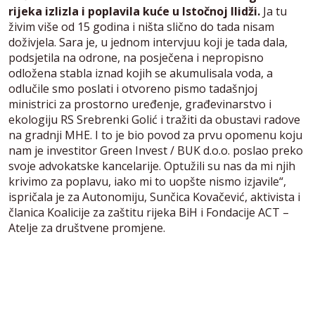
rijeka izlizla i poplavila kuće u Istočnoj Ilidži.
Ja tu
živim više od 15 godina i ništa slično do tada nisam
doživjela. Sara je, u jednom intervjuu koji je tada dala,
podsjetila na odrone, na posječena i nepropisno
odložena stabla iznad kojih se akumulisala voda, a
odlučile smo poslati i otvoreno pismo tadašnjoj
ministrici za prostorno uređenje, građevinarstvo i
ekologiju RS Srebrenki Golić i tražiti da obustavi radove
na gradnji MHE. I to je bio povod za prvu opomenu koju
nam je investitor Green Invest / BUK d.o.o. poslao preko
svoje advokatske kancelarije. Optužili su nas da mi njih
krivimo za poplavu, iako mi to uopšte nismo izjavile“,
ispričala je za Autonomiju, Sunčica Kovačević, aktivista i
članica Koalicije za zaštitu rijeka BiH i Fondacije ACT –
Atelje za društvene promjene.