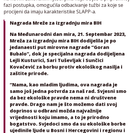
fazi postupka, omogućila odbacivanje tužbi za koje se
procijeni da imaju karakteristike SLAPP-a.
Nagrada
Mreže za izgradnju mira BIH
Na Međunarodni dan mira, 21. Septembar 2023,
Mreža za izgradnju mira BIH dodijelila je po
jedanaesti put mirovne nagrade “Goran
Bubalo”, dok je specijalna nagrada dodijeljena
Lejli Kusturici, Sari Tuševljak i Sunčici
Kovačević za borbu protiv ekološkog nasilja i
zaštite prirode.
“Nama, kao mladim ljudima, ova nagrada je
samo još jedna potvrda za naš rad. Svjesni smo
da bez ekološke pravde nema ni društvene
pravde. Drago nam je što možemo dati svoj
doprinos u odbrani možda najvažnije
vrijednosti koju imamo, a to je prirodno
bogatstvo. Svjedoci smo da su ekološke borbe
ujedinile ljude u Bosni i Hercegovini i regionu i