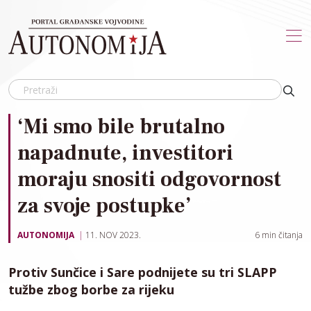
Skip to main content
‘Mi smo bile brutalno
napadnute, investitori
moraju snositi odgovornost
za svoje postupke’
AUTONOMIJA
11. NOV 2023.
6
min čitanja
Protiv Sunčice i Sare podnijete su tri SLAPP
tužbe zbog borbe za rijeku