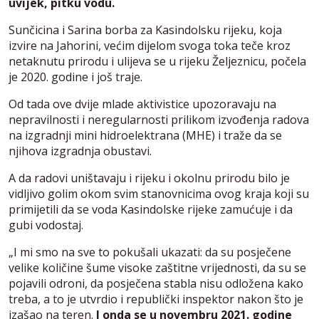
uvijek, pitku vodu.
Sunčicina i Sarina borba za Kasindolsku rijeku, koja
izvire na Jahorini, većim dijelom svoga toka teče kroz
netaknutu prirodu i ulijeva se u rijeku Željeznicu, počela
je 2020. godine i još traje.
Od tada ove dvije mlade aktivistice upozoravaju na
nepravilnosti i neregularnosti prilikom izvođenja radova
na izgradnji mini hidroelektrana (MHE) i traže da se
njihova izgradnja obustavi.
A da radovi uništavaju i rijeku i okolnu prirodu bilo je
vidljivo golim okom svim stanovnicima ovog kraja koji su
primijetili da se voda Kasindolske rijeke zamućuje i da
gubi vodostaj.
„I mi smo na sve to pokušali ukazati: da su posječene
velike količine šume visoke zaštitne vrijednosti, da su se
pojavili odroni, da posječena stabla nisu odložena kako
treba, a to je utvrdio i republički inspektor nakon što je
izašao na teren.
I onda se u novembru 2021. godine