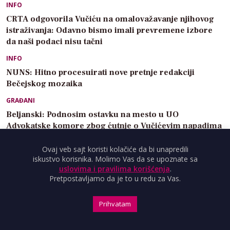
INFO
CRTA odgovorila Vučiću na omalovažavanje njihovog
istraživanja: Odavno bismo imali prevremene izbore
da naši podaci nisu tačni
INFO
NUNS: Hitno procesuirati nove pretnje redakciji
Bečejskog mozaika
GRAĐANI
Beljanski: Podnosim ostavku na mesto u UO
Advokatske komore zbog ćutnje o Vučićevim napadima
na advokaticu Janu Aćimović Planojević
Ovaj veb sajt koristi kolačiće da bi unapredili
iskustvo korisnika. Molimo Vas da se upoznate sa
uslovima i pravilima korišćenja
.
Pretpostavljamo da je to u redu za Vas.
VIDEO
Prihvatam