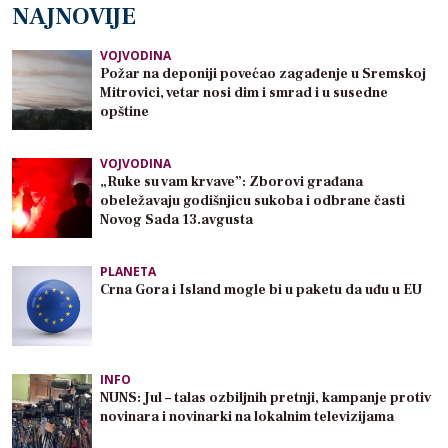
NAJNOVIJE
VOJVODINA
Požar na deponiji povećao zagađenje u Sremskoj
Mitrovici, vetar nosi dim i smrad i u susedne
opštine
VOJVODINA
„Ruke su vam krvave”: Zborovi građana
obeležavaju godišnjicu sukoba i odbrane časti
Novog Sada 13.avgusta
PLANETA
Crna Gora i Island mogle bi u paketu da uđu u EU
INFO
NUNS: Jul – talas ozbiljnih pretnji, kampanje protiv
novinara i novinarki na lokalnim televizijama