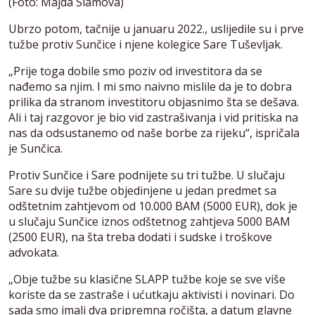
(Foto: Majda Slámová)
Ubrzo potom, tačnije u januaru 2022., uslijedile su i prve
tužbe protiv Sunčice i njene kolegice Sare Tuševljak.
„Prije toga dobile smo poziv od investitora da se
nađemo sa njim. I mi smo naivno mislile da je to dobra
prilika da stranom investitoru objasnimo šta se dešava.
Ali i taj razgovor je bio vid zastrašivanja i vid pritiska na
nas da odsustanemo od naše borbe za rijeku“, ispričala
je Sunčica.
Protiv Sunčice i Sare podnijete su tri tužbe. U slučaju
Sare su dvije tužbe objedinjene u jedan predmet sa
odštetnim zahtjevom od 10.000 BAM (5000 EUR), dok je
u slučaju Sunčice iznos odštetnog zahtjeva 5000 BAM
(2500 EUR), na šta treba dodati i sudske i troškove
advokata.
„Obje tužbe su klasične SLAPP tužbe koje se sve više
koriste da se zastraše i ućutkaju aktivisti i novinari. Do
sada smo imali dva pripremna ročišta, a datum glavne