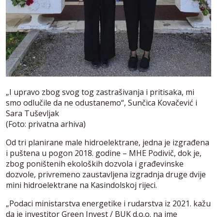
„I upravo zbog svog tog zastrašivanja i pritisaka, mi
smo odlučile da ne odustanemo“, Sunčica Kovačević i
Sara Tuševljak
(Foto: privatna arhiva)
Od tri planirane male hidroelektrane, jedna je izgrađena
i puštena u pogon 2018. godine – MHE Podivič, dok je,
zbog poništenih ekoloških dozvola i građevinske
dozvole, privremeno zaustavljena izgradnja druge dvije
mini hidroelektrane na Kasindolskoj rijeci.
„Podaci ministarstva energetike i rudarstva iz 2021. kažu
da je investitor Green Invest / BUK d.o.o. na ime