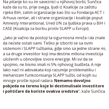
Na pitanje ko su im saveznici u njihovoj borbi, Sunčica
kaže da su to, prije svega, ljudi iz Koalicije za zaštitu
rijeka BiH, zatim organizacije kao što su Fondacija ACT i
Arhuus centar, ali i strane organizacije i koalicije poput
Amnesty Interantional, Ured UN za ljudska prava u BiH i
CASE (Koalicija za borbu protiv SLAPP u Evropi).
„Jako je važno da postoji ta sigurnosna mreža i da znate
da nećete ostati sami. Teško je izboriti se sa ovim
sistemom i SLAPP tužbama, gdje smo sa jedne strane mi,
a sa druge investitor koji ima destine miliona investicija
uloženih u obnovljive izvore energije. Mi svi da se
spojimo, ne bismo imali ni 5% njihovog budžeta. A nije
lako naći ni adovakata koji razumije problematiku i
mehanizam funkcionisanja SLAPP tužbi, od kojih su
mnoge prošle ispod radara.
Nemamo dovoljno
pobjeda na terenu koje bi destimulisale investitore
i političare da koriste ovakva sredstva
“, kaže Sunčica.