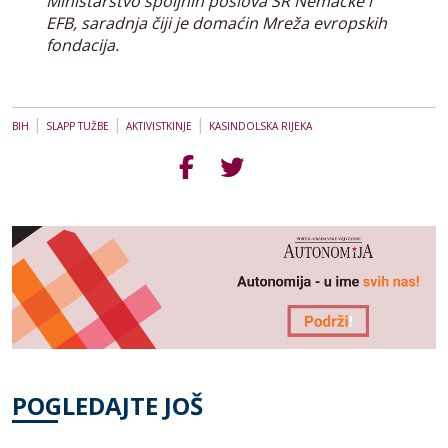
Ministarstvo spoljnih poslova SR Nemačke i
EFB, saradnja čiji je domaćin Mreža evropskih
fondacija.
|
|
|
BIH
SLAPP TUŽBE
AKTIVISTKINJE
KASINDOLSKA RIJEKA
POGLEDAJTE JOŠ