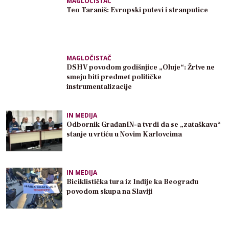
MAGLOČISTAČ
Teo Taraniš: Evropski putevi i stranputice
MAGLOČISTAČ
DSHV povodom godišnjice „Oluje“: Žrtve ne
smeju biti predmet političke
instrumentalizacije
IN MEDIJA
Odbornik GrađanIN-a tvrdi da se „zataškava“
stanje u vrtiću u Novim Karlovcima
IN MEDIJA
Biciklistička tura iz Inđije ka Beogradu
povodom skupa na Slaviji