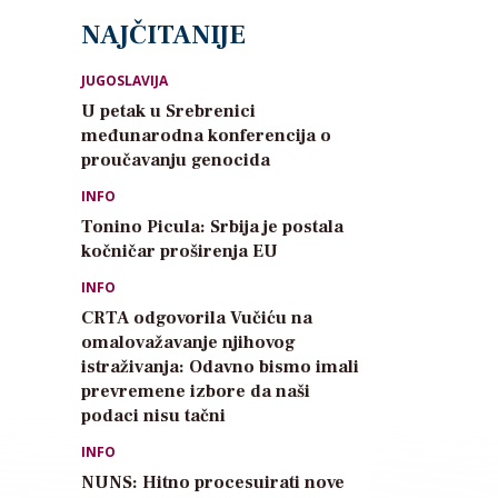
NAJČITANIJE
JUGOSLAVIJA
U petak u Srebrenici
međunarodna konferencija o
proučavanju genocida
INFO
Tonino Picula: Srbija je postala
kočničar proširenja EU
INFO
CRTA odgovorila Vučiću na
omalovažavanje njihovog
istraživanja: Odavno bismo imali
prevremene izbore da naši
podaci nisu tačni
INFO
NUNS: Hitno procesuirati nove