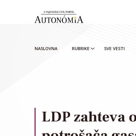
Skip to main content
NASLOVNA
RUBRIKE
SVE VESTI
LDP zahteva o
potrošača gas