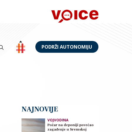
PODRŽI AUTONOMIJU
NAJNOVIJE
VOJVODINA
Požar na deponiji povećao
zagađenje u Sremskoj