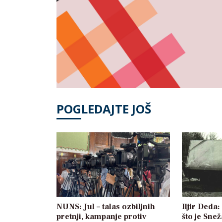
POGLEDAJTE JOŠ
NUNS: Jul – talas ozbiljnih
Iljir Deda
pretnji, kampanje protiv
što je Sne