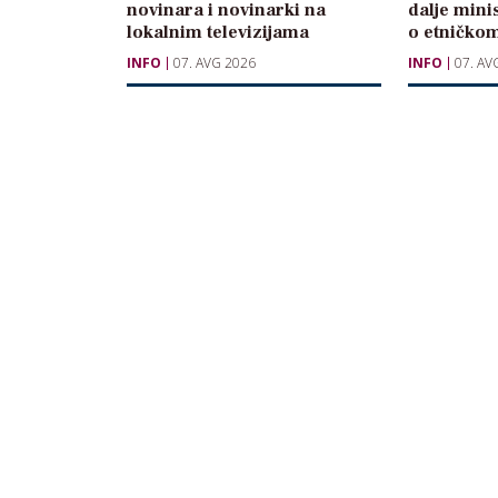
novinara i novinarki na
dalje mini
lokalnim televizijama
o etničkom
INFO
07. AVG 2026
INFO
07. AV