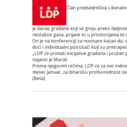
Član predsedništva Liberal
je danas građane koji se greju preko daljins
nestašice gasa, prijave to u prostorijama te 
On je na konferenciji za novinare kazao da, 
doći i individualni potrošači koji su pretrapeli
„LDP će primati inicijative građana i pruža
najavio je Maraš.
Prema njegovim rečima, LDP će za sve indivi
mesec januar, za dinarsku protivvrednost c
(Beta)