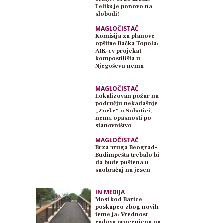
Feliks je ponovo na
slobodi!
MAGLOČISTAČ
Komisija za planove
opštine Bačka Topola:
AIK-ov projekat
kompostilišta u
Njegoševu nema
planski osnov
MAGLOČISTAČ
Lokalizovan požar na
području nekadašnje
„Zorke“ u Subotici,
nema opasnosti po
stanovništvo
MAGLOČISTAČ
Brza pruga Beograd–
Budimpešta trebalo bi
da bude puštena u
saobraćaj na jesen
IN MEDIJA
Most kod Barice
poskupeo zbog novih
temelja: Vrednost
radova procenjena na