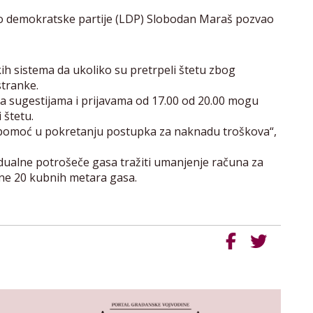
no demokratske partije (LDP) Slobodan Maraš pozvao
kih sistema da ukoliko su pretrpeli štetu zbog
stranke.
sa sugestijama i prijavama od 17.00 od 20.00 mogu
 štetu.
ti pomoć u pokretanju postupka za naknadu troškova“,
dualne potrošeče gasa tražiti umanjenje računa za
ene 20 kubnih metara gasa.