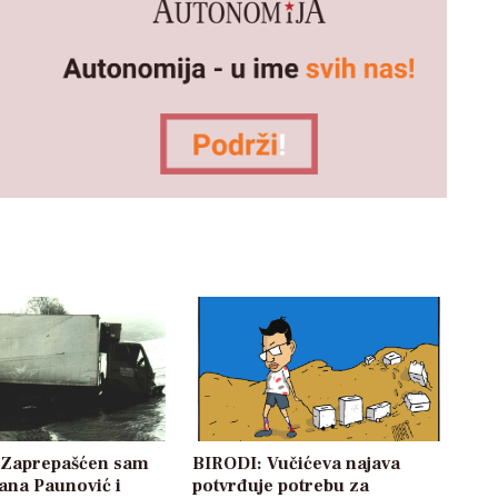
: Zaprepašćen sam
BIRODI: Vučićeva najava
žana Paunović i
potvrđuje potrebu za