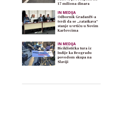
17 miliona dinara
IN MEDIJA
Odbornik GrađanIN-a
tvrdi da se „zataškava“
stanje u vrtiću u Novim
Karlovcima
IN MEDIJA
Biciklistička tura iz
Inđije ka Beogradu
povodom skupa na
Slaviji