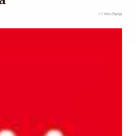
< 1
min čitanja