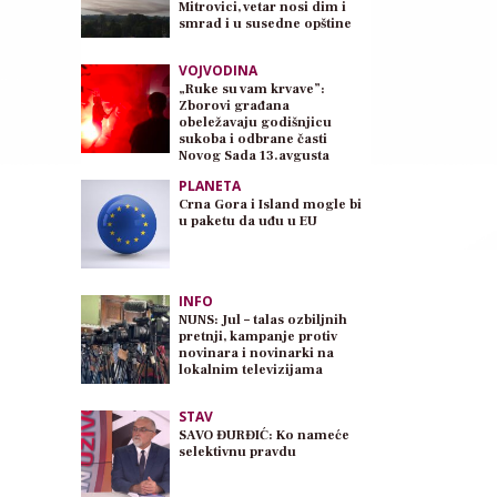
Mitrovici, vetar nosi dim i
smrad i u susedne opštine
VOJVODINA
„Ruke su vam krvave”:
Zborovi građana
obeležavaju godišnjicu
sukoba i odbrane časti
Novog Sada 13.avgusta
PLANETA
Crna Gora i Island mogle bi
u paketu da uđu u EU
INFO
NUNS: Jul – talas ozbiljnih
pretnji, kampanje protiv
novinara i novinarki na
lokalnim televizijama
STAV
SAVO ĐURĐIĆ: Ko nameće
selektivnu pravdu