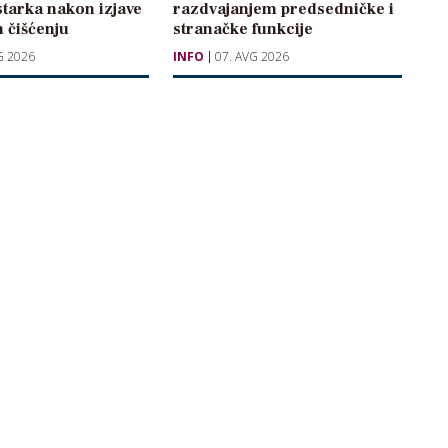
starka nakon izjave
razdvajanjem predsedničke i
 čišćenju
stranačke funkcije
G 2026
INFO
07. AVG 2026