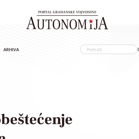
ARHIVA
beštećenje
a