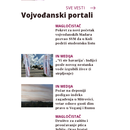
SVE VESTI
Vojvođanski portali
MAGLOČISTAČ
Pokret za novi početak
vojvođanskih Mađara
pozvao SVM da u Kuli
podrži studentsku listu
IN MEDIJA
„‘Vi ste havarija’: Inđijci
posle novog nestanka
vode izgubili živce (i
strpljenje)
IN MEDIJA
Požar na deponiji
podigao indeks
zagađenja u Mitrovici,
vetar odneo gusti dim
pravo u Voganj i Rumu
MAGLOČISTAČ
Društvo za zaštitu i
proučavanje ptica
Srbije: Orao krstaš