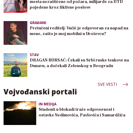
mesta nezaštićene od požara, milijarde za DTD
pojedene kroz fiktivne poslove
GRAĐANI
Pretučeni reditelj: Vučić je odgovoran za napad na
mene, zašto je moj mobilni u Uroševcu?
STAV
DRAGAN BURSAĆ: Čekali su Srbi ruske tenkove na
Dunavu, a dočekali Zelenskog u Beogradu
SVE VESTI
Vojvođanski portali
IN MEDIJA
Studenti u blokadi traže odgovornost i
ostavke Nedimovića, Pavlovića i Samardžića