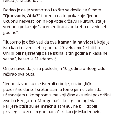
rekao je Mladenović.
Dodao je da je sramotno i to što se desilo sa filmom
“Quo vadis, Aida?”
i ocenio da to pokazuje “jednu
ukupnu nesvest” onih koji vode državu i kulturu šta je
vredno i pokazuje “zacementirani zaokret u devedesete
godine”.
“Iluzorno je očekivati da ova
kamarila na vlasti,
koja je
ista kao i devedesetih godina 20. veka, može biti bolje.
Oni bi bili najsretniji da se istina iz tih godina nikada ne
sazna”, kazao je Mladenović.
On je naveo da je za poslednjih 10 godina u Beogradu
režirao dva puta.
“Jednostavno su me isterali u bolje, u izbegličke
pozorišne dane. I sretan sam u tome jer ne želim da
učestvujem u kompromisima koji čine aktuelni pozorišni
život u Beogardu. Mnoge naše kolege od ugleda i
karijere otišli su
na mračnu stranu,
ne bi li dobili
privilegije u zrelim godinama”, rekao je Mladenović.