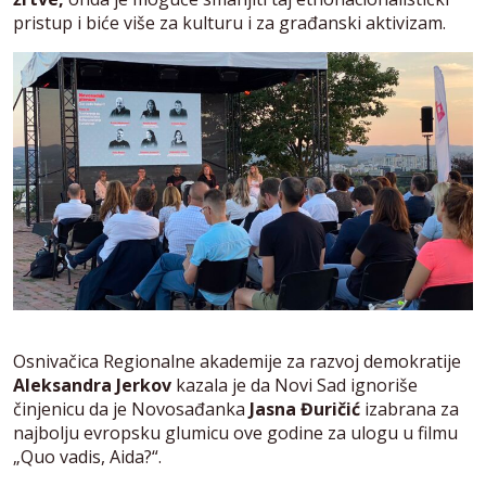
pristup i biće više za kulturu i za građanski aktivizam.
Osnivačica Regionalne akademije za razvoj demokratije
Aleksandra Jerkov
kazala je da Novi Sad ignoriše
činjenicu da je Novosađanka
Jasna Đuričić
izabrana za
najbolju evropsku glumicu ove godine za ulogu u filmu
„Quo vadis, Aida?“.