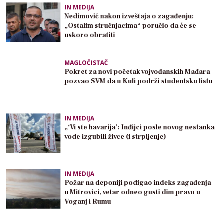
IN MEDIJA
Nedimović nakon izveštaja o zagađenju:
„Ostalim stručnjacima“ poručio da će se
uskoro obratiti
MAGLOČISTAČ
Pokret za novi početak vojvođanskih Mađara
pozvao SVM da u Kuli podrži studentsku listu
IN MEDIJA
„‘Vi ste havarija’: Inđijci posle novog nestanka
vode izgubili živce (i strpljenje)
IN MEDIJA
Požar na deponiji podigao indeks zagađenja
u Mitrovici, vetar odneo gusti dim pravo u
Voganj i Rumu