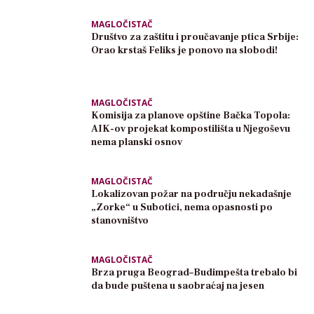
MAGLOČISTAČ
Društvo za zaštitu i proučavanje ptica Srbije:
Orao krstaš Feliks je ponovo na slobodi!
MAGLOČISTAČ
Komisija za planove opštine Bačka Topola:
AIK-ov projekat kompostilišta u Njegoševu
nema planski osnov
MAGLOČISTAČ
Lokalizovan požar na području nekadašnje
„Zorke“ u Subotici, nema opasnosti po
stanovništvo
MAGLOČISTAČ
Brza pruga Beograd–Budimpešta trebalo bi
da bude puštena u saobraćaj na jesen