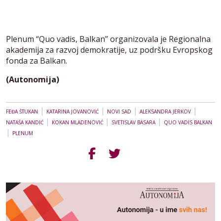
Plenum “Quo vadis, Balkan” organizovala je Regionalna
akademija za razvoj demokratije, uz podršku Evropskog
fonda za Balkan.
(Autonomija)
|
|
|
|
FEĐA ŠTUKAN
KATARINA JOVANOVIĆ
NOVI SAD
ALEKSANDRA JERKOV
|
|
|
NATAŠA KANDIĆ
KOKAN MLADENOVIĆ
SVETISLAV BASARA
QUO VADIS BALKAN
|
PLENUM