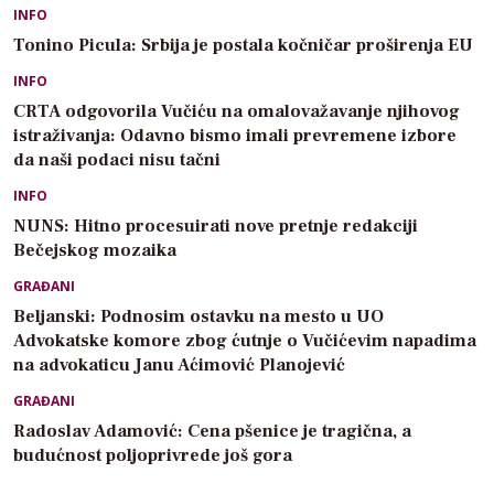
INFO
Tonino Picula: Srbija je postala kočničar proširenja EU
INFO
CRTA odgovorila Vučiću na omalovažavanje njihovog
istraživanja: Odavno bismo imali prevremene izbore
da naši podaci nisu tačni
INFO
NUNS: Hitno procesuirati nove pretnje redakciji
Bečejskog mozaika
GRAĐANI
Beljanski: Podnosim ostavku na mesto u UO
Advokatske komore zbog ćutnje o Vučićevim napadima
na advokaticu Janu Aćimović Planojević
GRAĐANI
Radoslav Adamović: Cena pšenice je tragična, a
budućnost poljoprivrede još gora