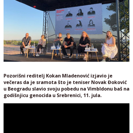
Pozorišni reditelj Kokan Mladenović izjavio je
večeras da je sramota što je teniser Novak Đoković
u Beogradu slavio svoju pobedu na Vimbldonu baš na
godišnjicu genocida u Srebrenici, 11. jula.