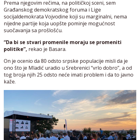
Prema njegovim rečima, na političkoj sceni, sem
Građanskog demokratskog foruma i Lige
socijaldemokrata Vojvodine koji su marginalni, nema
nijedne partije koja uopšte pominje mogućnost
suočavanja sa prošlošću.
“Da bi se stvari promenile moraju se promeniti
politike”,
rekao je Basara.
On je ocenio da 80 odsto srpske populacije misli da je
ono što je Mladić uradio u Srebrenici “vrlo dobro”, a od
tog broja njih 25 odsto neće imati problem i da to javno
kaže.