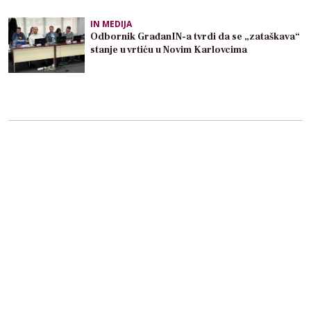
IN MEDIJA
Odbornik GrađanIN-a tvrdi da se „zataškava“
stanje u vrtiću u Novim Karlovcima