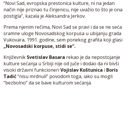
“Novi Sad, evropska prestonica kulture, ni na jedan
način nije priznao tu činjenicu, nije uvažio to što je ona
postigla”, kazala je Aleksandra Jerkov.
Prema njenim rečima, Novi Sad se pravi i da se ne seća
sramne uloge Novosadskog korpusa u ubijanju grada
Vukovara, 1991. godine, sem ponekog grafita koji glasi
„Novosadski korpuse, stidi se“.
Književnik
Svetislav Basara
rekao je da nepostojanje
kulture sećanja u Srbiji nije od juče i dodao da ni bivši
visoki državni funkcioneri
Vojislav Koštunica
i
Boris
Tadić
“nisu mrdnuli” povodom toga, iako su mogli
“bezbolno” da se bave kulturom sećanja.