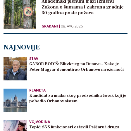
Akademski plenum traži izmenu
Zakona o šumama i zabrana gradnje
30 godina posle požara
GRAĐANI
08. AVG 2026
NAJNOVIJE
STAV
GABOR BODIŠ: Blitzkrieg na Dunavu – Kako je
Peter Magyar demontirao Orbanovu mrežu moći
PLANETA
Kandidat za mađarskog predsednika čovek koji je
pobedio Orbanov sistem
VOJVODINA
Tepić: SNS funkcioneri ostavili Peščaru i druga