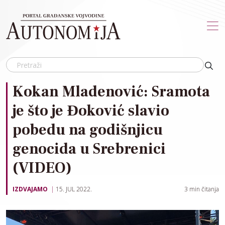
Skip to main content
Kokan Mladenović: Sramota
je što je Đoković slavio
pobedu na godišnjicu
genocida u Srebrenici
(VIDEO)
IZDVAJAMO
15. JUL 2022.
3
min čitanja