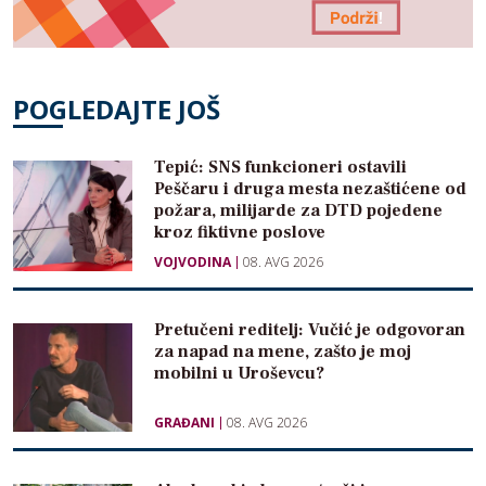
POGLEDAJTE JOŠ
Tepić: SNS funkcioneri ostavili
Peščaru i druga mesta nezaštićene od
požara, milijarde za DTD pojedene
kroz fiktivne poslove
VOJVODINA
08. AVG 2026
Pretučeni reditelj: Vučić je odgovoran
za napad na mene, zašto je moj
mobilni u Uroševcu?
GRAĐANI
08. AVG 2026