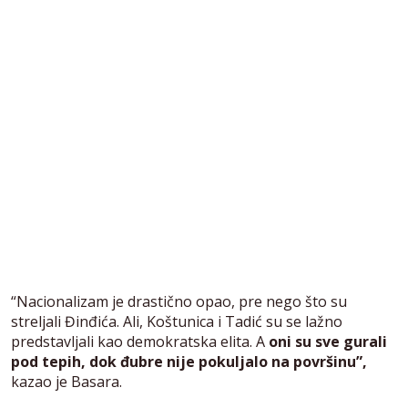
“Nacionalizam je drastično opao, pre nego što su
streljali Đinđića. Ali, Koštunica i Tadić su se lažno
predstavljali kao demokratska elita. A
oni su sve gurali
pod tepih, dok đubre nije pokuljalo na površinu”,
kazao je Basara.