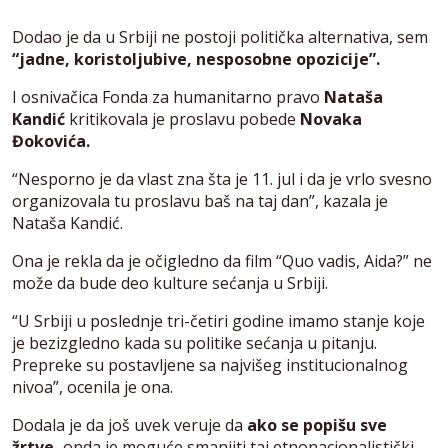
Dodao je da u Srbiji ne postoji politička alternativa, sem
“jadne, koristoljubive, nesposobne opozicije”.
I osnivačica Fonda za humanitarno pravo
Nataša
Kandić
kritikovala je proslavu pobede
Novaka
Đokovića.
“Nesporno je da vlast zna šta je 11. jul i da je vrlo svesno
organizovala tu proslavu baš na taj dan”, kazala je
Nataša Kandić.
Ona je rekla da je očigledno da film “Quo vadis, Aida?” ne
može da bude deo kulture sećanja u Srbiji.
“U Srbiji u poslednje tri-četiri godine imamo stanje koje
je bezizgledno kada su politike sećanja u pitanju.
Prepreke su postavljene sa najvišeg institucionalnog
nivoa”, ocenila je ona.
Dodala je da još uvek veruje da
ako se popišu sve
žrtve,
onda je moguće smanjiti taj etnonacionalistički