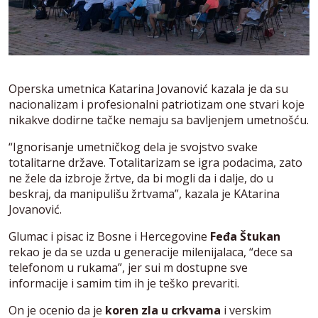
Operska umetnica Katarina Jovanović kazala je da su
nacionalizam i profesionalni patriotizam one stvari koje
nikakve dodirne tačke nemaju sa bavljenjem umetnošću.
“Ignorisanje umetničkog dela je svojstvo svake
totalitarne države. Totalitarizam se igra podacima, zato
ne žele da izbroje žrtve, da bi mogli da i dalje, do u
beskraj, da manipulišu žrtvama”, kazala je KAtarina
Jovanović.
Glumac i pisac iz Bosne i Hercegovine
Feđa Štukan
rekao je da se uzda u generacije milenijalaca, “dece sa
telefonom u rukama”, jer sui m dostupne sve
informacije i samim tim ih je teško prevariti.
On je ocenio da je
koren zla u crkvama
i verskim