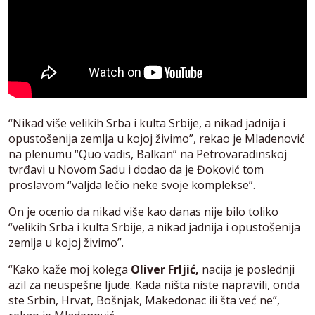
“Nikad više velikih Srba i kulta Srbije, a nikad jadnija i
opustošenija zemlja u kojoj živimo”, rekao je Mladenović
na plenumu “Quo vadis, Balkan” na Petrovaradinskoj
tvrđavi u Novom Sadu i dodao da je Đoković tom
proslavom “valjda lečio neke svoje komplekse”.
On je ocenio da nikad više kao danas nije bilo toliko
“velikih Srba i kulta Srbije, a nikad jadnija i opustošenija
zemlja u kojoj živimo”.
“Kako kaže moj kolega
Oliver Frljić,
nacija je poslednji
azil za neuspešne ljude. Kada ništa niste napravili, onda
ste Srbin, Hrvat, Bošnjak, Makedonac ili šta već ne”,