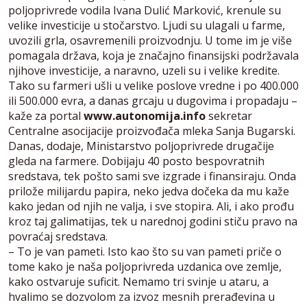
poljoprivrede vodila Ivana Dulić Marković, krenule su
velike investicije u stočarstvo. Ljudi su ulagali u farme,
uvozili grla, osavremenili proizvodnju. U tome im je više
pomagala država, koja je značajno finansijski podržavala
njihove investicije, a naravno, uzeli su i velike kredite.
Tako su farmeri ušli u velike poslove vredne i po 400.000
ili 500.000 evra, a danas grcaju u dugovima i propadaju –
kaže za portal
www.autonomija.info
sekretar
Centralne asocijacije proizvođača mleka Sanja Bugarski.
Danas, dodaje, Ministarstvo poljoprivrede drugačije
gleda na farmere. Dobijaju 40 posto bespovratnih
sredstava, tek pošto sami sve izgrade i finansiraju. Onda
prilože milijardu papira, neko jedva dočeka da mu kaže
kako jedan od njih ne valja, i sve stopira. Ali, i ako prođu
kroz taj galimatijas, tek u narednoj godini stiču pravo na
povraćaj sredstava.
– To je van pameti. Isto kao što su van pameti priče o
tome kako je naša poljoprivreda uzdanica ove zemlje,
kako ostvaruje suficit. Nemamo tri svinje u ataru, a
hvalimo se dozvolom za izvoz mesnih prerađevina u