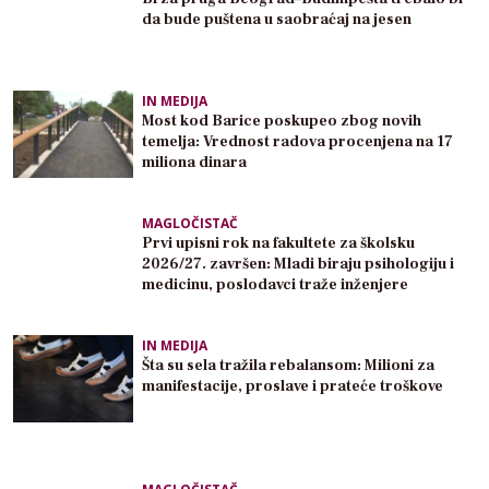
da bude puštena u saobraćaj na jesen
IN MEDIJA
Most kod Barice poskupeo zbog novih
temelja: Vrednost radova procenjena na 17
miliona dinara
MAGLOČISTAČ
Prvi upisni rok na fakultete za školsku
2026/27. završen: Mladi biraju psihologiju i
medicinu, poslodavci traže inženjere
IN MEDIJA
Šta su sela tražila rebalansom: Milioni za
manifestacije, proslave i prateće troškove