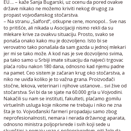
EU…. – kaže Sanja Bugarski, uz ocenu da pored ovakve
države nikako ne možemo kriviti nekog drugog za
propast vojvođanskog stočarstva.
– Na stranu „Salford“, otkupne cene, monopol… Sve nas
to pritišće, ali nikada u Asocijaciji nismo rekli da su
mlekare krive za ovakvu situaciju. Prosto, svako se
ponaša onako kako mu je dozvoljeno. Isto bi se
verovatno tako ponašala da sam gazda u jednoj mlekari
jer mi se tako može. A kod nas je sve dozvoljeno svima,
pa tako samo u Srbiji imate situaciju da najveći trgovac
plaća robu nakon 180 dana, odnosno kad njemu padne
na pamet. Ceo sistem je začaran krug oko stočarstva, a
niko ne uviđa koliko je to važna grana. Proizvođači
stočne, lekova, veterinari i njihove ustanove… svi žive od
stočarstva. Svi bi da se sjate na 60.000 grla u Vojvodini.
Nakačili su nam se instituti, fakulteti, plaćamo gomilu
virtuelnih usluga koje nikome ne trebaju i niko ne zna
šta je to. Vojvođanski farmeri propadaju samo zbog
neprofesionalnosti, nemara i nerada državnog aparata,
odnosno ministra poljoprivrede i svih koji sede u
skupštini a nemaju veze s poljoprivredom, niti žele da