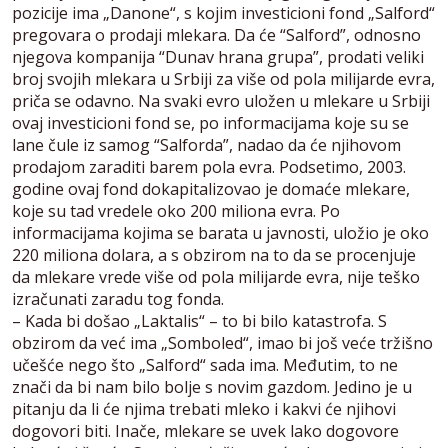
pozicije ima „Danone“, s kojim investicioni fond „Salford“
pregovara o prodaji mlekara. Da će “Salford”, odnosno
njegova kompanija “Dunav hrana grupa”, prodati veliki
broj svojih mlekara u Srbiji za više od pola milijarde evra,
priča se odavno. Na svaki evro uložen u mlekare u Srbiji
ovaj investicioni fond se, po informacijama koje su se
lane čule iz samog “Salforda”, nadao da će njihovom
prodajom zaraditi barem pola evra. Podsetimo, 2003.
godine ovaj fond dokapitalizovao je domaće mlekare,
koje su tad vredele oko 200 miliona evra. Po
informacijama kojima se barata u javnosti, uložio je oko
220 miliona dolara, a s obzirom na to da se procenjuje
da mlekare vrede više od pola milijarde evra, nije teško
izračunati zaradu tog fonda.
– Kada bi došao „Laktalis“ – to bi bilo katastrofa. S
obzirom da već ima „Somboled“, imao bi još veće tržišno
učešće nego što „Salford“ sada ima. Međutim, to ne
znači da bi nam bilo bolje s novim gazdom. Jedino je u
pitanju da li će njima trebati mleko i kakvi će njihovi
dogovori biti. Inače, mlekare se uvek lako dogovore