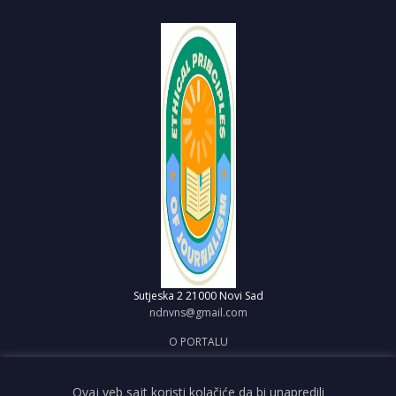
Sutjeska 2
21000 Novi Sad
ndnvns@gmail.com
O PORTALU
IMPRESUM
OBJAVI VEST
Ovaj veb sajt koristi kolačiće da bi unapredili