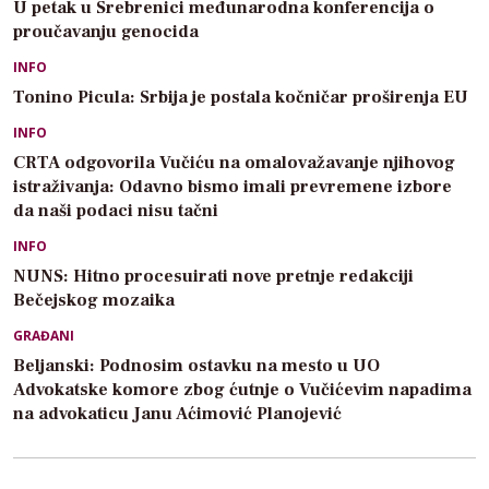
U petak u Srebrenici međunarodna konferencija o
proučavanju genocida
INFO
Tonino Picula: Srbija je postala kočničar proširenja EU
INFO
CRTA odgovorila Vučiću na omalovažavanje njihovog
istraživanja: Odavno bismo imali prevremene izbore
da naši podaci nisu tačni
INFO
NUNS: Hitno procesuirati nove pretnje redakciji
Bečejskog mozaika
GRAĐANI
Beljanski: Podnosim ostavku na mesto u UO
Advokatske komore zbog ćutnje o Vučićevim napadima
na advokaticu Janu Aćimović Planojević