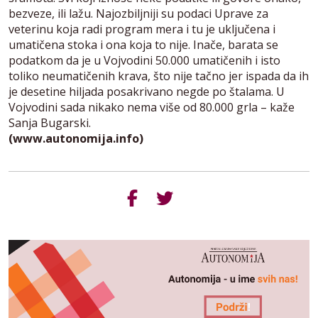
bezveze, ili lažu. Najozbiljniji su podaci Uprave za
veterinu koja radi program mera i tu je uključena i
umatičena stoka i ona koja to nije. Inače, barata se
podatkom da je u Vojvodini 50.000 umatičenih i isto
toliko neumatičenih krava, što nije tačno jer ispada da ih
je desetine hiljada posakrivano negde po štalama. U
Vojvodini sada nikako nema više od 80.000 grla – kaže
Sanja Bugarski.
(www.autonomija.info)