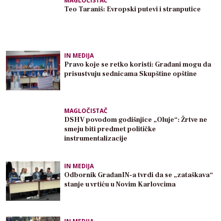
MAGLOČISTAČ
Teo Taraniš: Evropski putevi i stranputice
IN MEDIJA
Pravo koje se retko koristi: Građani mogu da
prisustvuju sednicama Skupštine opštine
MAGLOČISTAČ
DSHV povodom godišnjice „Oluje“: Žrtve ne
smeju biti predmet političke
instrumentalizacije
IN MEDIJA
Odbornik GrađanIN-a tvrdi da se „zataškava“
stanje u vrtiću u Novim Karlovcima