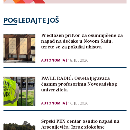
POGLEDAJTE JOŠ
Predložen pritvor za osumnjičene za
napad na dečake u Novom Sadu,
terete se za pokušaj ubistva
AUTONOMIJA
18. JUL 2026
PAVLE RADIĆ: Osveta ljigavaca
časnim profesorima Novosadskog
univerziteta
AUTONOMIJA
16. JUL 2026
Srpski PEN centar osudio napad na
Arsenijevića: Izraz zlokobne