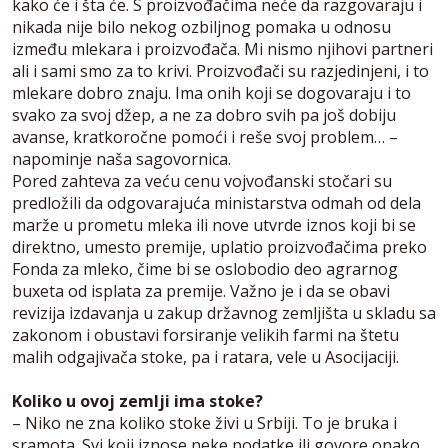
kako će i šta će. S proizvođačima neće da razgovaraju i
nikada nije bilo nekog ozbiljnog pomaka u odnosu
između mlekara i proizvođača. Mi nismo njihovi partneri
ali i sami smo za to krivi. Proizvođači su razjedinjeni, i to
mlekare dobro znaju. Ima onih koji se dogovaraju i to
svako za svoj džep, a ne za dobro svih pa još dobiju
avanse, kratkoročne pomoći i reše svoj problem… –
napominje naša sagovornica.
Pored zahteva za veću cenu vojvođanski stočari su
predložili da odgovarajuća ministarstva odmah od dela
marže u prometu mleka ili nove utvrde iznos koji bi se
direktno, umesto premije, uplatio proizvođačima preko
Fonda za mleko, čime bi se oslobodio deo agrarnog
buxeta od isplata za premije. Važno je i da se obavi
revizija izdavanja u zakup državnog zemljišta u skladu sa
zakonom i obustavi forsiranje velikih farmi na štetu
malih odgajivača stoke, pa i ratara, vele u Asocijaciji.
Koliko u ovoj zemlji ima stoke?
– Niko ne zna koliko stoke živi u Srbiji. To je bruka i
sramota. Svi koji iznose neke podatke ili govore onako,