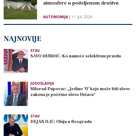
atmosfere u podeljenom društvu
AUTONOMIJA
11. JUL 2026
NAJNOVIJE
STAV
SAVO ĐURĐIĆ: Ko nameće selektivnu pravdu
JUGOSLAVIJA
Milorad Pupovac: „Jedino ‘U’ koje može biti slovo
zakona je početno slovo Ustava“
STAV
DEJAN ILIĆ: Oluja u Beogradu