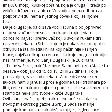
imaju. U mojoj, kulskoj opštini, koja je druga ili treća po
veličini državnih oranica u Vojvodini, nema odbora za
poljoprivredu, nema nijednog čoveka koji se njome
bavi…
Da je drugačije, da država vodi računa o poljoprivredi,
ne bi vojvođanskim seljacima kapu krojio jedan,
odnosno najveći prerađivač koji u svojim rukama drži
najveće mlekare u Srbiji i kojem je dokazan monopol u
otkupu za šta nikada i ni na koji način nije kažnjen.
Inače, najviša otkupna cena mleka koju mogu da dobiju
naši farmeri je, tvrdi Sanja Bugarski, je 26 dinara.
– To ne važi za „male“ farmere. Samo nebo zna šta se tu
dešava – dobijaju od 15 do 19, 21 ili 22 dinara. To je
proizvoljno, zavisi od mlekare. A one drže svoje cene
iako su nam u januaru prošle godine uzeli tri dinara po
litri, cene u maloprodaji nisu pomerile ili jesu ali mizerno
i samo za neke proizvode – kaže Bugarska.
Ovih dana, inače, opet su aktuelne priče o dolasku
novog mlekarskog gazde u Srbiju. Sada se manje
pominje kompanija „Laktalis“, u toj igri, izgleda jače