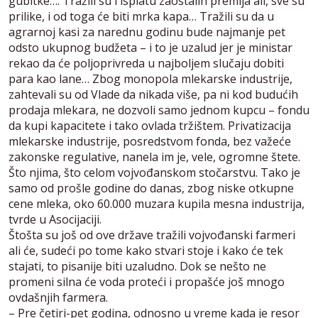
gubitke…. Tražili su i isplatu zaostalih premija ali, sve su
prilike, i od toga će biti mrka kapa… Tražili su da u
agrarnoj kasi za narednu godinu bude najmanje pet
odsto ukupnog budžeta – i to je uzalud jer je ministar
rekao da će poljoprivreda u najboljem slučaju dobiti
para kao lane… Zbog monopola mlekarske industrije,
zahtevali su od Vlade da nikada više, pa ni kod budućih
prodaja mlekara, ne dozvoli samo jednom kupcu – fondu
da kupi kapacitete i tako ovlada tržištem. Privatizacija
mlekarske industrije, posredstvom fonda, bez važeće
zakonske regulative, nanela im je, vele, ogromne štete.
Što njima, što celom vojvođanskom stočarstvu. Tako je
samo od prošle godine do danas, zbog niske otkupne
cene mleka, oko 60.000 muzara kupila mesna industrija,
tvrde u Asocijaciji.
Štošta su još od ove države tražili vojvođanski farmeri
ali će, sudeći po tome kako stvari stoje i kako će tek
stajati, to pisanije biti uzaludno. Dok se nešto ne
promeni silna će voda proteći i propašće još mnogo
ovdašnjih farmera.
– Pre četiri-pet godina, odnosno u vreme kada je resor