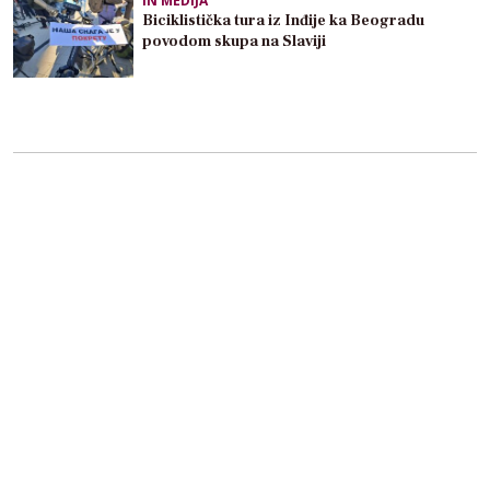
IN MEDIJA
Biciklistička tura iz Inđije ka Beogradu
povodom skupa na Slaviji