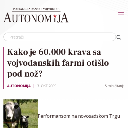
Skip to main content
Kako je 60.000 krava sa
vojvođanskih farmi otišlo
pod nož?
AUTONOMIJA
13. OKT 2009.
5
min čitanja
Performansom na novosadskom Trgu