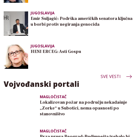
JUGOSLAVIJA
Emir Suljagić: Podrška američkih senatora ključna
u borbi protiv negiranja genocida
JUGOSLAVIJA
HENI ERCEG: Asti Gospu
SVE VESTI
Vojvođanski portali
MAGLOČISTAČ
Lokalizovan požar na području nekadašnje
„Zorke“ u Subotici, nema opasnosti po
stanovništvo
MAGLOČISTAČ
Brza pruga Beograd–Budimpešta trebalo bi