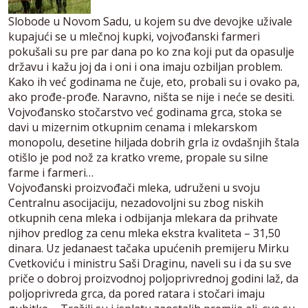
Slobode u Novom Sadu, u kojem su dve devojke uživale
kupajući se u mlečnoj kupki, vojvođanski farmeri
pokušali su pre par dana po ko zna koji put da opasulje
državu i kažu joj da i oni i ona imaju ozbiljan problem.
Kako ih već godinama ne čuje, eto, probali su i ovako pa,
ako prođe-prođe. Naravno, ništa se nije i neće se desiti.
Vojvođansko stočarstvo već godinama grca, stoka se
davi u mizernim otkupnim cenama i mlekarskom
monopolu, desetine hiljada dobrih grla iz ovdašnjih štala
otišlo je pod nož za kratko vreme, propale su silne
farme i farmeri…
Vojvođanski proizvođači mleka, udruženi u svoju
Centralnu asocijaciju, nezadovoljni su zbog niskih
otkupnih cena mleka i odbijanja mlekara da prihvate
njihov predlog za cenu mleka ekstra kvaliteta – 31,50
dinara. Uz jedanaest tačaka upućenih premijeru Mirku
Cvetkoviću i ministru Saši Draginu, naveli su i da su sve
priče o dobroj proizvodnoj poljoprivrednoj godini laž, da
poljoprivreda grca, da pored ratara i stočari imaju