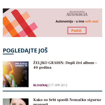
POGLEDAJTE JOŠ
ŽELJKO GRAĐIN: Dupli živi album –
40 godina
BLOGERAJ
17. APR 2012
Kako su Srbi spasili Nemačku sigurne
propasti