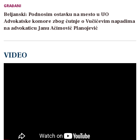
GRAĐANI
Beljanski: Podnosim ostavku na mesto u UO
Advokatske komore zbog ćutnje o Vučićevim napadima
na advokaticu Janu Aćimović Planojević
VIDEO