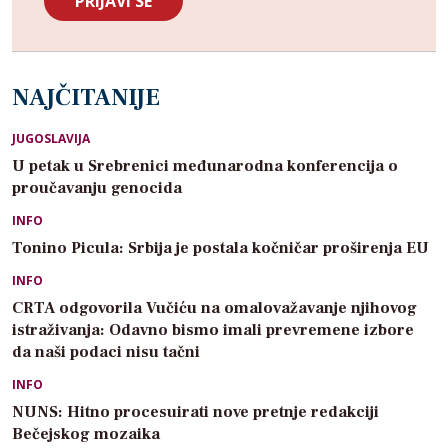
NAJČITANIJE
JUGOSLAVIJA
U petak u Srebrenici međunarodna konferencija o
proučavanju genocida
INFO
Tonino Picula: Srbija je postala kočničar proširenja EU
INFO
CRTA odgovorila Vučiću na omalovažavanje njihovog
istraživanja: Odavno bismo imali prevremene izbore
da naši podaci nisu tačni
INFO
NUNS: Hitno procesuirati nove pretnje redakciji
Bečejskog mozaika