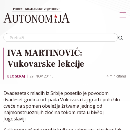
Skip to main content
IVA MARTINOVIĆ:
Vukovarske lekcije
BLOGERAJ
29. NOV 2011.
4
min čitanja
Dvadesetak mladih iz Srbije posetilo je povodom
dvadeset godina od pada Vukovara taj grad i položilo
cveće na spomen obeležja žrtvama jednog od
najmonstruoznijih zločina tokom rata u bivšoj
Jugoslaviji.
Kulturom sećanja protiv kulture zaborava, dvadesetak