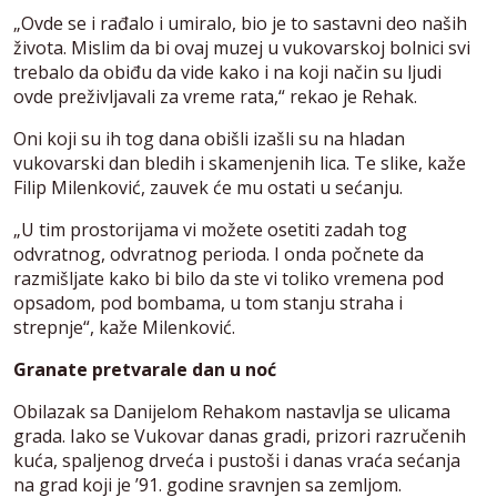
„Ovde se i rađalo i umiralo, bio je to sastavni deo naših
života. Mislim da bi ovaj muzej u vukovarskoj bolnici svi
trebalo da obiđu da vide kako i na koji način su ljudi
ovde preživljavali za vreme rata,“ rekao je Rehak.
Oni koji su ih tog dana obišli izašli su na hladan
vukovarski dan bledih i skamenjenih lica. Te slike, kaže
Filip Milenković, zauvek će mu ostati u sećanju.
„U tim prostorijama vi možete osetiti zadah tog
odvratnog, odvratnog perioda. I onda počnete da
razmišljate kako bi bilo da ste vi toliko vremena pod
opsadom, pod bombama, u tom stanju straha i
strepnje“, kaže Milenković.
Granate pretvarale dan u noć
Obilazak sa Danijelom Rehakom nastavlja se ulicama
grada. Iako se Vukovar danas gradi, prizori razručenih
kuća, spaljenog drveća i pustoši i danas vraća sećanja
na grad koji je ’91. godine sravnjen sa zemljom.