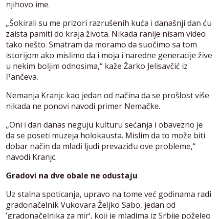
njihovo ime.
„Šokirali su me prizori razrušenih kuća i današnji dan ću
zaista pamiti do kraja života. Nikada ranije nisam video
tako nešto. Smatram da moramo da suočimo sa tom
istorijom ako mislimo da i moja i naredne generacije žive
u nekim boljim odnosima,“ kaže Žarko Jelisavčić iz
Pančeva.
Nemanja Kranjc kao jedan od načina da se prošlost više
nikada ne ponovi navodi primer Nemačke.
„Oni i dan danas neguju kulturu sećanja i obavezno je
da se poseti muzeja holokausta. Mislim da to može biti
dobar način da mladi ljudi prevaziđu ove probleme,“
navodi Kranjc.
Gradovi na dve obale ne odustaju
Uz stalna spoticanja, upravo na tome već godinama radi
gradonačelnik Vukovara Željko Sabo, jedan od
’gradonačelnika za mir’, koji je mladima iz Srbije poželeo