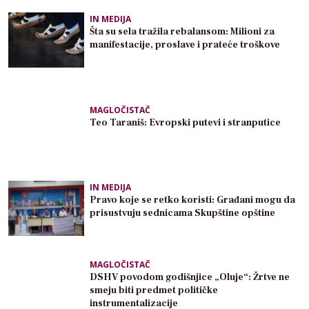
IN MEDIJA
Šta su sela tražila rebalansom: Milioni za
manifestacije, proslave i prateće troškove
MAGLOČISTAČ
Teo Taraniš: Evropski putevi i stranputice
IN MEDIJA
Pravo koje se retko koristi: Građani mogu da
prisustvuju sednicama Skupštine opštine
MAGLOČISTAČ
DSHV povodom godišnjice „Oluje“: Žrtve ne
smeju biti predmet političke
instrumentalizacije