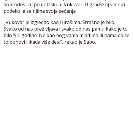
dobrodošlicu po dolasku u Vukovar. U gradskoj većnici
podelio je sa njima svoja sećanja.
„Vukovar je izgledao kao Hirošima. Strašno je bilo.
Svako od nas preživljava i svako od nas pamti kako je to
bilo ’91. godine. Ne dao bog vama mlađima ili nama da se
to ponovi i ikada više desi“, rekao je Sabo.