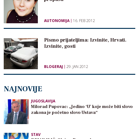
AUTONOMIJA
16. FEB 2012
Pismo prijateljima: Izvinite, Hrvati.
Izvinite, gosti
BLOGERAJ
29. JAN 2012
NAJNOVIJE
JUGOSLAVIJA
Milorad Pupovac: „Jedino ‘U’ koje može biti slovo
zakona je početno slovo Ustava“
STAV