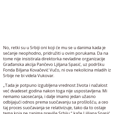
No, retki su u Srbiji oni koji će mu se u danima kada je
sećanje neophodno, pridružiti u ovim porukama. Da na
tome nije insistirala direktorka nevladine organizacije
Građanska akcija Pančevo Ljiljana Spasić, uz podršku
Fonda Biljana Kovačević Vučo, ni ova nekolicina mladih iz
Srbije ne bi videla Vukovar.
„Tada je potpuno izgubljena vrednost života i nažalost
već dvadeset godina nakon toga nije uspostavljena. Mi
nemamo saosećanja, i dalje imamo jedan užasno
odbijajući odnos prema suočavanju sa prošlošću, a ceo
taj proces suočavanja se relativizuje, tako da to ostaje
tema koja ne zanima previše Srbiju,“ kaže Ljiljana Spasić.