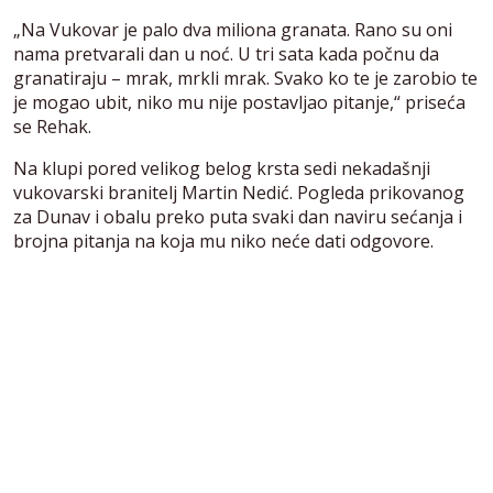
„Na Vukovar je palo dva miliona granata. Rano su oni
nama pretvarali dan u noć. U tri sata kada počnu da
granatiraju – mrak, mrkli mrak. Svako ko te je zarobio te
je mogao ubit, niko mu nije postavljao pitanje,“ priseća
se Rehak.
Na klupi pored velikog belog krsta sedi nekadašnji
vukovarski branitelj Martin Nedić. Pogleda prikovanog
za Dunav i obalu preko puta svaki dan naviru sećanja i
brojna pitanja na koja mu niko neće dati odgovore.