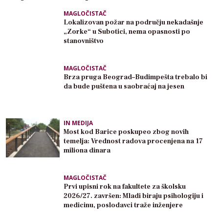
MAGLOČISTAČ
Lokalizovan požar na području nekadašnje
„Zorke“ u Subotici, nema opasnosti po
stanovništvo
MAGLOČISTAČ
Brza pruga Beograd–Budimpešta trebalo bi
da bude puštena u saobraćaj na jesen
IN MEDIJA
Most kod Barice poskupeo zbog novih
temelja: Vrednost radova procenjena na 17
miliona dinara
MAGLOČISTAČ
Prvi upisni rok na fakultete za školsku
2026/27. završen: Mladi biraju psihologiju i
medicinu, poslodavci traže inženjere