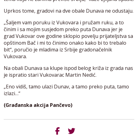
Uprkos tome, gradovi na dve obale Dunava ne odustaju.
„Šaljem vam poruku iz Vukovara i pružam ruku, a to
činim i sa mojim susjedom preko puta Dunava jer je
grad Vukovar ove godine sklopio povelju prijateljstva sa
opštinom Bač i mi to činimo onako kako bi to trebalo
bit“, poručio je mladima iz Srbije gradonačelnik
Vukovara.
Na obali Dunava sa klupe ispod belog križa iz grada nas
je ispratio stari Vukovarac Martin Nedić.
„Eno vidiš, tamo ulazi Dunav, a tamo preko puta, tamo
izlazi…“
(Građanska akcija Pančevo)