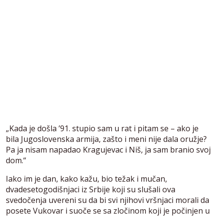
„Kada je došla ’91. stupio sam u rat i pitam se – ako je
bila Jugoslovenska armija, zašto i meni nije dala oružje?
Pa ja nisam napadao Kragujevac i Niš, ja sam branio svoj
dom.“
Iako im je dan, kako kažu, bio težak i mučan,
dvadesetogodišnjaci iz Srbije koji su slušali ova
svedočenja uvereni su da bi svi njihovi vršnjaci morali da
posete Vukovar i suoče se sa zločinom koji je počinjen u