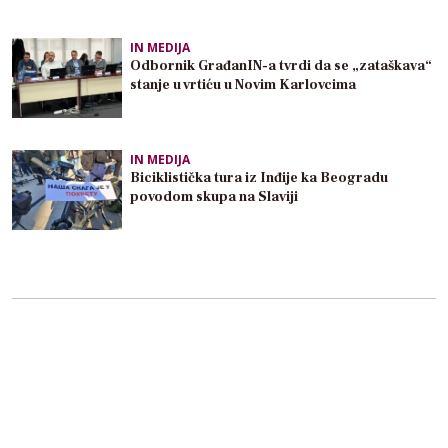
IN MEDIJA
Odbornik GrađanIN-a tvrdi da se „zataškava“
stanje u vrtiću u Novim Karlovcima
IN MEDIJA
Biciklistička tura iz Inđije ka Beogradu
povodom skupa na Slaviji