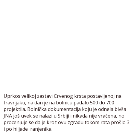
Uprkos velikoj zastavi Crvenog krsta postavljenoj na
travnjaku, na dan je na bolnicu padalo 500 do 700
projektila. Bolnička dokumentacija koju je odnela bivša
JNA još uvek se nalazi u Srbiji i nikada nije vraćena, no
procenjuje se da je kroz ovu zgradu tokom rata prošlo 3
i po hiljade ranjenika.