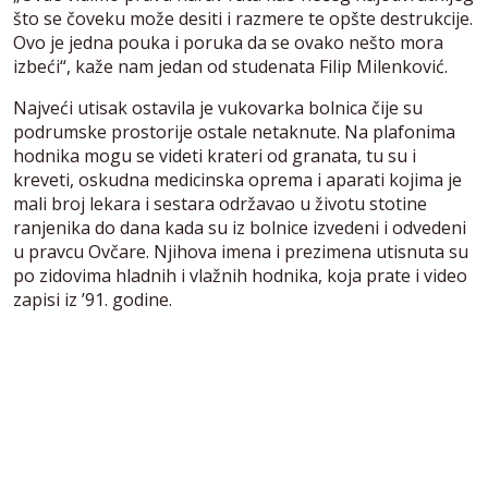
što se čoveku može desiti i razmere te opšte destrukcije.
Ovo je jedna pouka i poruka da se ovako nešto mora
izbeći“, kaže nam jedan od studenata Filip Milenković.
Najveći utisak ostavila je vukovarka bolnica čije su
podrumske prostorije ostale netaknute. Na plafonima
hodnika mogu se videti krateri od granata, tu su i
kreveti, oskudna medicinska oprema i aparati kojima je
mali broj lekara i sestara održavao u životu stotine
ranjenika do dana kada su iz bolnice izvedeni i odvedeni
u pravcu Ovčare. Njihova imena i prezimena utisnuta su
po zidovima hladnih i vlažnih hodnika, koja prate i video
zapisi iz ’91. godine.