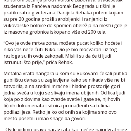
studenata iz Pančeva nadomak Beograda u tišini je
pratilo ratnog veterana Danijela Rehaka putem kojiam
su pre 20 godina prošli zarobljenici i ranjenici iz
vukovarske bolnice do spomen obeležja na mestu gde je
iz masovne grobnice iskopano više od 200 tela.
“Ovo je ovde mrtva zona, možete pucat koliko hoćete i
niko vas neće čuti. Niko. Dio je bio močvaran i iz tog
razloga su ih ovde zakopali. Mislili su da će ti ljudi
istrunuti što prije,” priča Rehak.
Metalna vrata hangara u kom su Vukovarci čekali put ka
gubilištu danas su zaglavljena kako se nikada više ne bi
zatvorila, a na sredini mračne i hladne prostorije gori
jedna sveća u koju se slivaju imena ubijenih. Od lica ljudi
koja po zidovima kao zvezde svetle i gase se, njihovih
ličnih dokumenata i sitnica pronađenih sa telima
podilazi jeza. Retko je ko od onih sa kojima smo ovo
mesto posetili i imao snage da govori.
„Ovde vidimo pravu narav rata kao nečeg najodvratnijeg