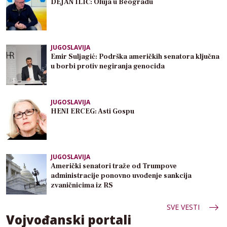
DEJAN ILIĆ: Oluja u Beogradu
JUGOSLAVIJA
Emir Suljagić: Podrška američkih senatora ključna
u borbi protiv negiranja genocida
JUGOSLAVIJA
HENI ERCEG: Asti Gospu
JUGOSLAVIJA
Američki senatori traže od Trumpove
administracije ponovno uvođenje sankcija
zvaničnicima iz RS
SVE VESTI
Vojvođanski portali