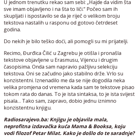
U jednom trenutku rekao sam sebi: „Hajde da vidim šta
sve imam objavljeno i na šta to liči.“ Počeo sam ih
skupljati i ispostavilo se da je riječ o velikom broju
tekstova nastalih u rasponu od gotovo četrdeset
godina.
Do nekih je bilo teško doći, ali pomogli su mi prijatelji.
Recimo, Đurđica Čilić u Zagrebu je otišla i pronašla
tekstove objavljene u Erasmusu, Vijencu i drugim
časopisima. Onda sam napravio pažljivu selekciju
tekstova. Oni se začudno jako stabilno drže. Vrlo su
konzistentni. Iznenadilo me da se nije dogodila neka
velika promjena od vremena kada sam te tekstove pisao
tokom rata do danas. To je ista sintaksa, to je ista svijest
pisala… Tako sam, zapravo, dobio jednu iznimno
konzistentnu knjigu.
Radiosarajevo.ba: Knjigu je objavila mala,
neprofitna izdavačka kuća Mama & Booksa, koju
vodi filozof Petar Milat. Kako je došlo do te saradnje?