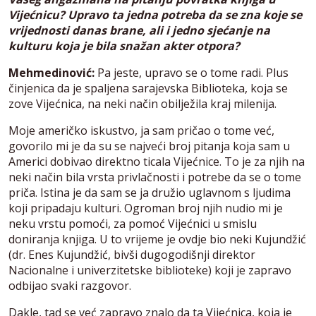
Vijećnicu? Upravo ta jedna potreba da se zna koje se
vrijednosti danas brane, ali i jedno sjećanje na
kulturu koja je bila snažan akter otpora?
Mehmedinović:
Pa jeste, upravo se o tome radi. Plus
činjenica da je spaljena sarajevska Biblioteka, koja se
zove Vijećnica, na neki način obilježila kraj milenija.
Moje američko iskustvo, ja sam pričao o tome već,
govorilo mi je da su se najveći broj pitanja koja sam u
Americi dobivao direktno ticala Vijećnice. To je za njih na
neki način bila vrsta privlačnosti i potrebe da se o tome
priča. Istina je da sam se ja družio uglavnom s ljudima
koji pripadaju kulturi. Ogroman broj njih nudio mi je
neku vrstu pomoći, za pomoć Vijećnici u smislu
doniranja knjiga. U to vrijeme je ovdje bio neki Kujundžić
(dr. Enes Kujundžić, bivši dugogodišnji direktor
Nacionalne i univerzitetske biblioteke) koji je zapravo
odbijao svaki razgovor.
Dakle, tad se već zapravo znalo da ta Vijećnica, koja je