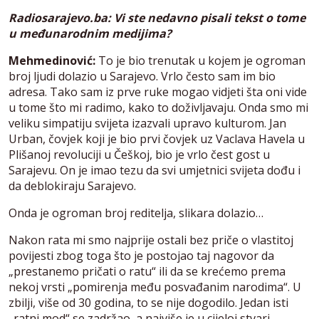
Radiosarajevo.ba: Vi ste nedavno pisali tekst o tome
u međunarodnim medijima?
Mehmedinović:
To je bio trenutak u kojem je ogroman
broj ljudi dolazio u Sarajevo. Vrlo često sam im bio
adresa. Tako sam iz prve ruke mogao vidjeti šta oni vide
u tome što mi radimo, kako to doživljavaju. Onda smo mi
veliku simpatiju svijeta izazvali upravo kulturom. Jan
Urban, čovjek koji je bio prvi čovjek uz Vaclava Havela u
Plišanoj revoluciji u Češkoj, bio je vrlo čest gost u
Sarajevu. On je imao tezu da svi umjetnici svijeta dođu i
da deblokiraju Sarajevo.
Onda je ogroman broj reditelja, slikara dolazio…
Nakon rata mi smo najprije ostali bez priče o vlastitoj
povijesti zbog toga što je postojao taj nagovor da
„prestanemo pričati o ratu“ ili da se krećemo prema
nekoj vrsti „pomirenja među posvađanim narodima“. U
zbilji, više od 30 godina, to se nije dogodilo. Jedan isti
„ratni mod“ se zadržao, a najviše je u cijeloj stvari