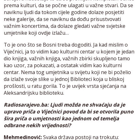
prema kulturi, da se počne ulagati u važne stvari. Da se
naviknu ljudi da tokom cijele godine dolaze posjetiti
neke galerije, da se naviknu da dođu prisustvovati
važnim koncertima, da dolaze gledati važne svjetske
umjetnike koji ovdje izlažu…
To je ono što se Bosni treba dogoditi. Ja kad mislim o
Vijećnici, ja to vidim kao kulturni centar u kojem je jedan
dio knjiga, važnih knjiga, važnih zbirki skupljeno tamo
kao uzor, za pokazati, a ostatak vidim kao kulturni
centar. Nema tog umjetnika u svijetu koji ne bi poželio
da izlaže svoje slike u jednoj Biblioteci koja u bliskoj
prošlosti, u ratu gorila. To je uvijek vrsta sjećanja na
Aleksandrijsku biblioteku.
Radiosarajevo.ba: Ljudi možda ne shvaćaju da je
upravo priča o Vijećnici povod da bi se otvorila puno
šira priča o umjetnosti kao jednom od temelja
odbrane nekih vrijednosti?
Mehmedinović:
Svaka država postoji na trokutu: