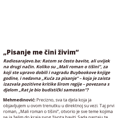
„Pisanje me čini živim“
Radiosarajevo.ba: Ratom se često bavite, ali uvijek
na drugi način. Koliko su „Mali roman o tišini“, za
koji ste upravo dobili i nagradu Buybookove knjige
godine, i nedavna „Kuća za pisanje“ – koja je zaista
izazvala pozitivne kritike širom regije – povezana s
djelom „Rat je bio budistički samostan“?
Mehmedinović:
Precizno, sva ta djela koja ja
objavljujem u ovom trenutku u direktnoj su vezi. Taj prvi
roman, „Mali roman o tišini“, otvorio je sve teme kojima
se ja želim do kraja svog života baviti. Sada nastaju te