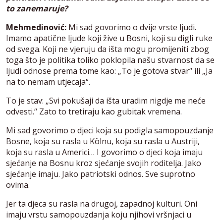
to zanemaruje?
Mehmedinović:
Mi sad govorimo o dvije vrste ljudi.
Imamo apatične ljude koji žive u Bosni, koji su digli ruke
od svega. Koji ne vjeruju da išta mogu promijeniti zbog
toga što je politika toliko poklopila našu stvarnost da se
ljudi odnose prema tome kao: „To je gotova stvar“ ili „Ja
na to nemam utjecaja“.
To je stav: „Svi pokušaji da išta uradim nigdje me neće
odvesti.“ Zato to tretiraju kao gubitak vremena.
Mi sad govorimo o djeci koja su podigla samopouzdanje
Bosne, koja su rasla u Kölnu, koja su rasla u Austriji,
koja su rasla u Americi… I govorimo o djeci koja imaju
sjećanje na Bosnu kroz sjećanje svojih roditelja. Jako
sjećanje imaju. Jako patriotski odnos. Sve suprotno
ovima.
Jer ta djeca su rasla na drugoj, zapadnoj kulturi. Oni
imaju vrstu samopouzdanja koju njihovi vršnjaci u