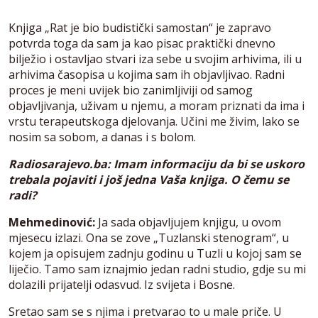
Knjiga „Rat je bio budistički samostan“ je zapravo
potvrda toga da sam ja kao pisac praktički dnevno
bilježio i ostavljao stvari iza sebe u svojim arhivima, ili u
arhivima časopisa u kojima sam ih objavljivao. Radni
proces je meni uvijek bio zanimljiviji od samog
objavljivanja, uživam u njemu, a moram priznati da ima i
vrstu terapeutskoga djelovanja. Učini me živim, lako se
nosim sa sobom, a danas i s bolom.
Radiosarajevo.ba: Imam informaciju da bi se uskoro
trebala pojaviti i još jedna Vaša knjiga. O čemu se
radi?
Mehmedinović:
Ja sada objavljujem knjigu, u ovom
mjesecu izlazi. Ona se zove „Tuzlanski stenogram“, u
kojem ja opisujem zadnju godinu u Tuzli u kojoj sam se
liječio. Tamo sam iznajmio jedan radni studio, gdje su mi
dolazili prijatelji odasvud. Iz svijeta i Bosne.
Sretao sam se s njima i pretvarao to u male priče. U