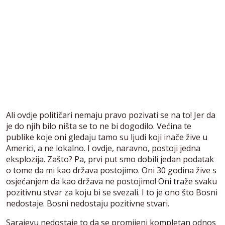
Ali ovdje političari nemaju pravo pozivati se na to! Jer da
je do njih bilo ništa se to ne bi dogodilo. Većina te
publike koje oni gledaju tamo su ljudi koji inače žive u
Americi, a ne lokalno. I ovdje, naravno, postoji jedna
eksplozija. Zašto? Pa, prvi put smo dobili jedan podatak
o tome da mi kao država postojimo. Oni 30 godina žive s
osjećanjem da kao država ne postojimo! Oni traže svaku
pozitivnu stvar za koju bi se svezali. I to je ono što Bosni
nedostaje. Bosni nedostaju pozitivne stvari.
Sarajevu nedostaje to da se promijeni kompletan odnos