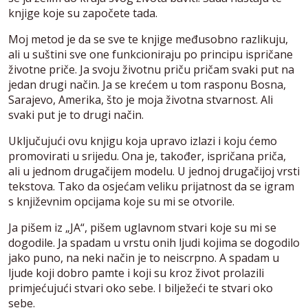
knjige koje su započete tada.
Moj metod je da se sve te knjige međusobno razlikuju,
ali u suštini sve one funkcioniraju po principu ispričane
životne priče. Ja svoju životnu priču pričam svaki put na
jedan drugi način. Ja se krećem u tom rasponu Bosna,
Sarajevo, Amerika, što je moja životna stvarnost. Ali
svaki put je to drugi način.
Uključujući ovu knjigu koja upravo izlazi i koju ćemo
promovirati u srijedu. Ona je, također, ispričana priča,
ali u jednom drugačijem modelu. U jednoj drugačijoj vrsti
tekstova. Tako da osjećam veliku prijatnost da se igram
s književnim opcijama koje su mi se otvorile.
Ja pišem iz „JA“, pišem uglavnom stvari koje su mi se
dogodile. Ja spadam u vrstu onih ljudi kojima se dogodilo
jako puno, na neki način je to neiscrpno. A spadam u
ljude koji dobro pamte i koji su kroz život prolazili
primjećujući stvari oko sebe. I bilježeći te stvari oko
sebe.