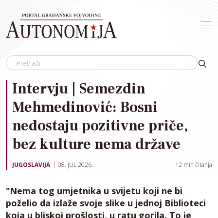
Skip to main content
Intervju | Semezdin
Mehmedinović: Bosni
nedostaju pozitivne priče,
bez kulture nema države
JUGOSLAVIJA
08. JUL 2026.
12
min čitanja
"Nema tog umjetnika u svijetu koji ne bi
poželio da izlaže svoje slike u jednoj Biblioteci
koja u bliskoj prošlosti, u ratu gorila. To je