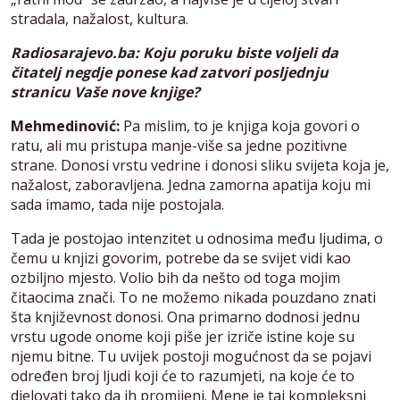
stradala, nažalost, kultura.
Radiosarajevo.ba: Koju poruku biste voljeli da
čitatelj negdje ponese kad zatvori posljednju
stranicu Vaše nove knjige?
Mehmedinović:
Pa mislim, to je knjiga koja govori o
ratu, ali mu pristupa manje-više sa jedne pozitivne
strane. Donosi vrstu vedrine i donosi sliku svijeta koja je,
nažalost, zaboravljena. Jedna zamorna apatija koju mi
sada imamo, tada nije postojala.
Tada je postojao intenzitet u odnosima među ljudima, o
čemu u knjizi govorim, potrebe da se svijet vidi kao
ozbiljno mjesto. Volio bih da nešto od toga mojim
čitaocima znači. To ne možemo nikada pouzdano znati
šta književnost donosi. Ona primarno dodnosi jednu
vrstu ugode onome koji piše jer izriče istine koje su
njemu bitne. Tu uvijek postoji mogućnost da se pojavi
određen broj ljudi koji će to razumjeti, na koje će to
djelovati tako da ih promijeni. Mene je taj kompleksni