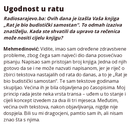
Ugodnost u ratu
Radiosarajevo.ba: Ovih dana je izašla Vaša knjiga
„Rat je bio budistički samostan“. To odmah izaziva
znatiželju. Kada ste shvatili da upravo ta rečenica
može nositi cijelu knjigu?
Mehmedinović:
Vidite, imao sam određene zdravstvene
probleme, zbog čega sam najveći dio dana posvećivao
pisanju. Napisao sam pristojan broj knjiga. Jedna od njih
gotovo da se i ne može nazvati napisanom, jer je riječ o
zbirci tekstova nastajalih od rata do danas, a to je „Rat je
bio budistički samostan“. Te sam tekstove godinama
skupljao. Većina ih je bila objavljena po časopisima. Moj
princip rada jeste neka vrsta transa – uđem u to stanje i
cijeli koncept izvedem za dva ili tri mjeseca. Međutim,
većina ovih tekstova, nakon objavljivanja, nigdje nije
dospjela. Bili su mi dragocjeni, pamtio sam ih, ali nisam
znao šta s njima.