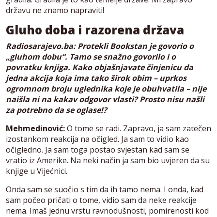
državu ne znamo napraviti!
Gluho doba i razorena država
Radiosarajevo.ba: Protekli Bookstan je govorio o
„gluhom dobu“. Tamo se snažno govorilo i o
povratku knjiga. Kako objašnjavate činjenicu da
jedna akcija koja ima tako širok obim – uprkos
ogromnom broju uglednika koje je obuhvatila – nije
naišla ni na kakav odgovor vlasti? Prosto nisu našli
za potrebno da se oglase!?
Mehmedinović:
O tome se radi. Zapravo, ja sam zatečen
izostankom reakcija na očigled. Ja sam to vidio kao
očigledno. Ja sam toga postao svjestan kad sam se
vratio iz Amerike. Na neki način ja sam bio uvjeren da su
knjige u Vijećnici.
Onda sam se suočio s tim da ih tamo nema. I onda, kad
sam počeo pričati o tome, vidio sam da neke reakcije
nema. Imaš jednu vrstu ravnodušnosti, pomirenosti kod