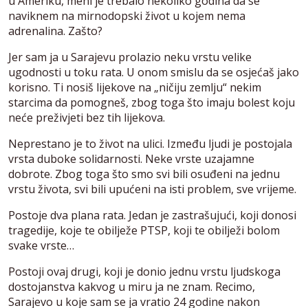
u Ameriku, meni je trebalo nekoliko godina da se
naviknem na mirnodopski život u kojem nema
adrenalina. Zašto?
Jer sam ja u Sarajevu prolazio neku vrstu velike
ugodnosti u toku rata. U onom smislu da se osjećaš jako
korisno. Ti nosiš lijekove na „ničiju zemlju“ nekim
starcima da pomogneš, zbog toga što imaju bolest koju
neće preživjeti bez tih lijekova.
Neprestano je to život na ulici. Između ljudi je postojala
vrsta duboke solidarnosti. Neke vrste uzajamne
dobrote. Zbog toga što smo svi bili osuđeni na jednu
vrstu života, svi bili upućeni na isti problem, sve vrijeme.
Postoje dva plana rata. Jedan je zastrašujući, koji donosi
tragedije, koje te obilježe PTSP, koji te obilježi bolom
svake vrste…
Postoji ovaj drugi, koji je donio jednu vrstu ljudskoga
dostojanstva kakvog u miru ja ne znam. Recimo,
Sarajevo u koje sam se ja vratio 24 godine nakon