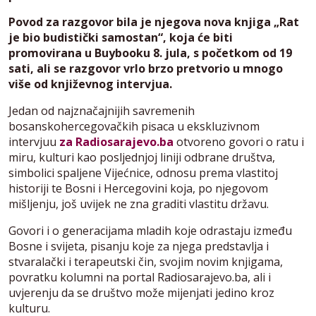
Povod za razgovor bila je njegova nova knjiga „Rat
je bio budistički samostan“, koja će biti
promovirana u Buybooku 8. jula, s početkom od 19
sati, ali se razgovor vrlo brzo pretvorio u mnogo
više od književnog intervjua.
Jedan od najznačajnijih savremenih
bosanskohercegovačkih pisaca u ekskluzivnom
intervjuu
za Radiosarajevo.ba
otvoreno govori o ratu i
miru, kulturi kao posljednjoj liniji odbrane društva,
simbolici spaljene Vijećnice, odnosu prema vlastitoj
historiji te Bosni i Hercegovini koja, po njegovom
mišljenju, još uvijek ne zna graditi vlastitu državu.
Govori i o generacijama mladih koje odrastaju između
Bosne i svijeta, pisanju koje za njega predstavlja i
stvaralački i terapeutski čin, svojim novim knjigama,
povratku kolumni na portal Radiosarajevo.ba, ali i
uvjerenju da se društvo može mijenjati jedino kroz
kulturu.