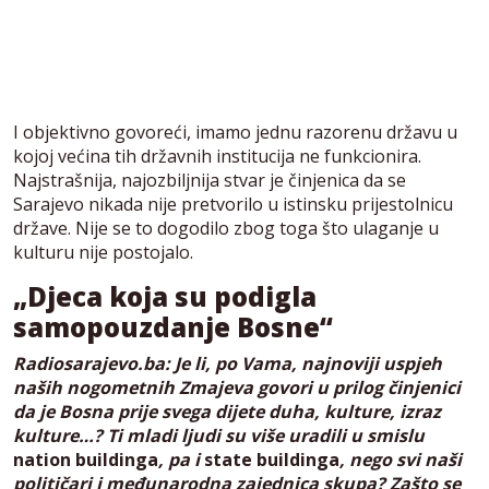
I objektivno govoreći, imamo jednu razorenu državu u
kojoj većina tih državnih institucija ne funkcionira.
Najstrašnija, najozbiljnija stvar je činjenica da se
Sarajevo nikada nije pretvorilo u istinsku prijestolnicu
države. Nije se to dogodilo zbog toga što ulaganje u
kulturu nije postojalo.
„Djeca koja su podigla
samopouzdanje Bosne“
Radiosarajevo.ba: Je li, po Vama, najnoviji uspjeh
naših nogometnih Zmajeva govori u prilog činjenici
da je Bosna prije svega dijete duha, kulture, izraz
kulture…? Ti mladi ljudi su više uradili u smislu
nation buildinga
, pa i
state buildinga
, nego svi naši
političari i međunarodna zajednica skupa? Zašto se