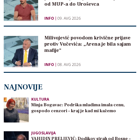
od MUP-a do Uroševca
INFO
09. AVG 2026
Milivojević povodom krivične prijave
protiv Vučevića: „Arena je bila sajam
mafije“
INFO
08. AVG 2026
NAJNOVIJE
KULTURA
Minja Bogavac: Podrška mladima imala cenu,
gospodo cenzori – kraj je kad mi kažemo
JUGOSLAVIJA
VAHIDIN PRELJEVIĆ: Dodikov strah od Bosne –