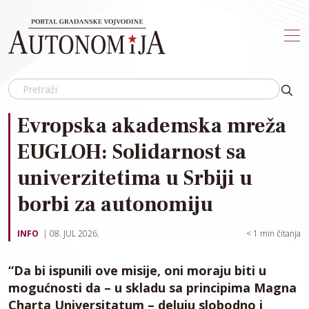
Skip to main content
Evropska akademska mreža
EUGLOH: Solidarnost sa
univerzitetima u Srbiji u
borbi za autonomiju
INFO
08. JUL 2026.
< 1
min čitanja
“Da bi ispunili ove misije, oni moraju biti u
mogućnosti da – u skladu sa principima Magna
Charta Universitatum – deluju slobodno i