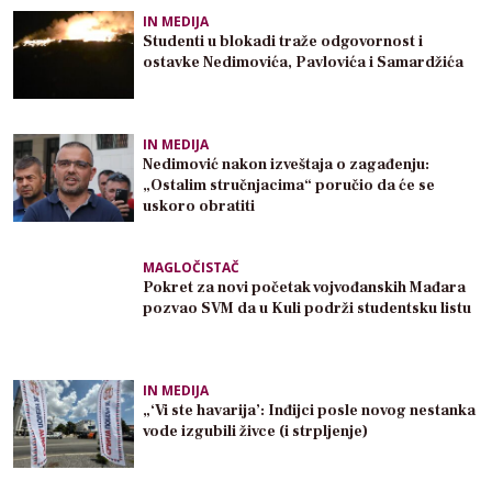
IN MEDIJA
Studenti u blokadi traže odgovornost i
ostavke Nedimovića, Pavlovića i Samardžića
IN MEDIJA
Nedimović nakon izveštaja o zagađenju:
„Ostalim stručnjacima“ poručio da će se
uskoro obratiti
MAGLOČISTAČ
Pokret za novi početak vojvođanskih Mađara
pozvao SVM da u Kuli podrži studentsku listu
IN MEDIJA
„‘Vi ste havarija’: Inđijci posle novog nestanka
vode izgubili živce (i strpljenje)