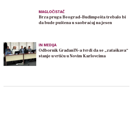
MAGLOČISTAČ
Brza pruga Beograd–Budimpešta trebalo bi
da bude puštena u saobraćaj na jesen
IN MEDIJA
Odbornik GrađanIN-a tvrdi da se „zataškava“
stanje u vrtiću u Novim Karlovcima