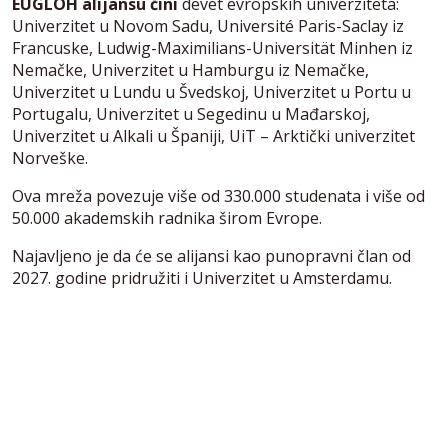
EUGLOH alijansu čini
devet evropskih univerziteta:
Univerzitet u Novom Sadu, Université Paris-Saclay iz
Francuske, Ludwig-Maximilians-Universität Minhen iz
Nemačke, Univerzitet u Hamburgu iz Nemačke,
Univerzitet u Lundu u Švedskoj, Univerzitet u Portu u
Portugalu, Univerzitet u Segedinu u Mađarskoj,
Univerzitet u Alkali u Španiji, UiT – Arktički univerzitet
Norveške.
Ova mreža povezuje više od 330.000 studenata i više od
50.000 akademskih radnika širom Evrope.
Najavljeno je da će se alijansi kao punopravni član od
2027. godine pridružiti i Univerzitet u Amsterdamu.