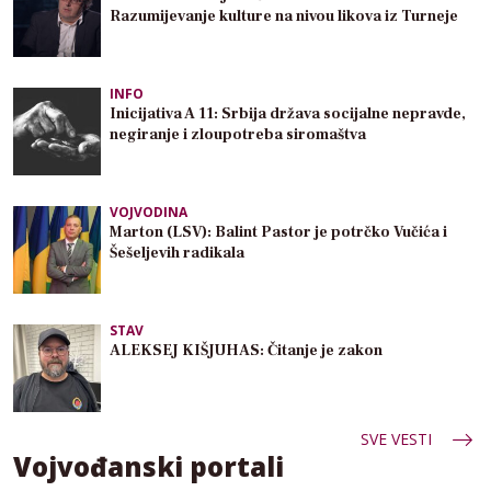
Razumijevanje kulture na nivou likova iz Turneje
INFO
Inicijativa A 11: Srbija država socijalne nepravde,
negiranje i zloupotreba siromaštva
VOJVODINA
Marton (LSV): Balint Pastor je potrčko Vučića i
Šešeljevih radikala
STAV
ALEKSEJ KIŠJUHAS: Čitanje je zakon
SVE VESTI
Vojvođanski portali