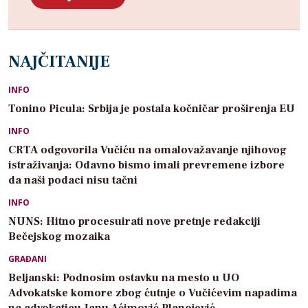
NAJČITANIJE
INFO
Tonino Picula: Srbija je postala kočničar proširenja EU
INFO
CRTA odgovorila Vučiću na omalovažavanje njihovog
istraživanja: Odavno bismo imali prevremene izbore
da naši podaci nisu tačni
INFO
NUNS: Hitno procesuirati nove pretnje redakciji
Bečejskog mozaika
GRAĐANI
Beljanski: Podnosim ostavku na mesto u UO
Advokatske komore zbog ćutnje o Vučićevim napadima