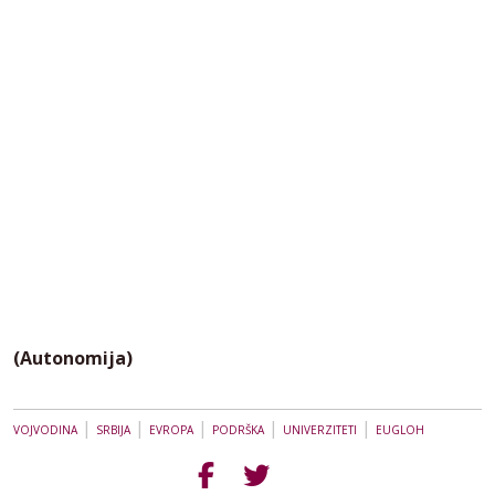
(Autonomija)
|
|
|
|
|
VOJVODINA
SRBIJA
EVROPA
PODRŠKA
UNIVERZITETI
EUGLOH