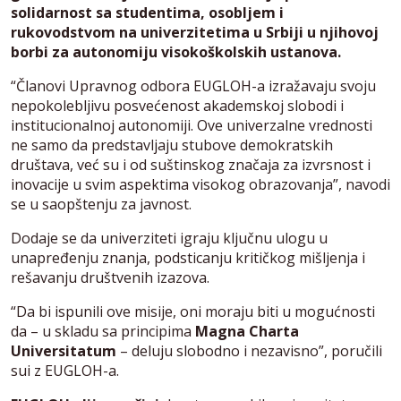
solidarnost sa studentima, osobljem i
rukovodstvom na univerzitetima u Srbiji u njihovoj
borbi za autonomiju visokoškolskih ustanova.
“Članovi Upravnog odbora EUGLOH-a izražavaju svoju
nepokolebljivu posvećenost akademskoj slobodi i
institucionalnoj autonomiji. Ove univerzalne vrednosti
ne samo da predstavljaju stubove demokratskih
društava, već su i od suštinskog značaja za izvrsnost i
inovacije u svim aspektima visokog obrazovanja”, navodi
se u saopštenju za javnost.
Dodaje se da univerziteti igraju ključnu ulogu u
unapređenju znanja, podsticanju kritičkog mišljenja i
rešavanju društvenih izazova.
“Da bi ispunili ove misije, oni moraju biti u mogućnosti
da – u skladu sa principima
Magna Charta
Universitatum
– deluju slobodno i nezavisno”, poručili
sui z EUGLOH-a.