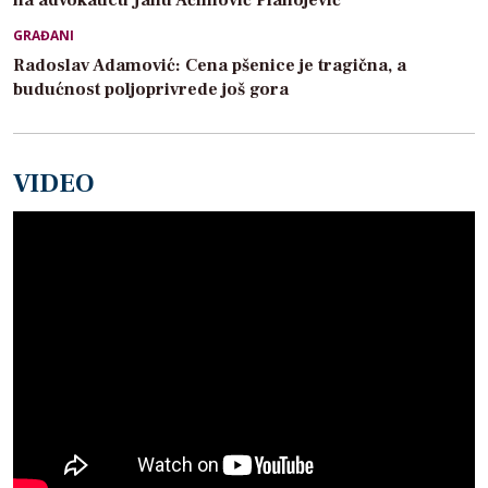
na advokaticu Janu Aćimović Planojević
GRAĐANI
Radoslav Adamović: Cena pšenice je tragična, a
budućnost poljoprivrede još gora
VIDEO