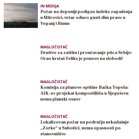
IN MEDIJA
Požar na deponiji podigao indeks zagađenja
u Mitrovici, vetar odneo gusti dim pravo u
Voganj i Rumu
MAGLOČISTAČ
Društvo za zaštitu i proučavanje ptica Srbije:
Orao krstaš Feliks je ponovo na slobodi!
MAGLOČISTAČ
Komisija za planove opštine Bačka Topola:
AIK-ov projekat kompostilišta u Njegoševu
nema planski osnov
MAGLOČISTAČ
Lokalizovan požar na području nekadašnje
„Zorke“ u Subotici, nema opasnosti po
stanovništvo