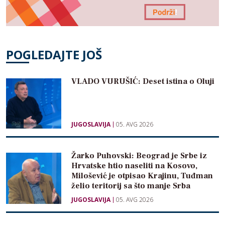
POGLEDAJTE JOŠ
VLADO VURUŠIĆ: Deset istina o Oluji
JUGOSLAVIJA
05. AVG 2026
Žarko Puhovski: Beograd je Srbe iz
Hrvatske htio naseliti na Kosovo,
Milošević je otpisao Krajinu, Tuđman
želio teritorij sa što manje Srba
JUGOSLAVIJA
05. AVG 2026