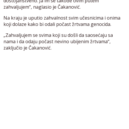
dostojanstveno. Ja im se takođe ovim putem
zahvaljujem“, naglasio je Čakanović.
Na kraju je uputio zahvalnost svim učesnicima i onima
koji dolaze kako bi odali počast žrtvama genocida.
„Zahvaljujem se svima koji su došli da saosećaju sa
nama i da odaju počast nevino ubijenim žrtvama“,
zaključio je Čakanović.