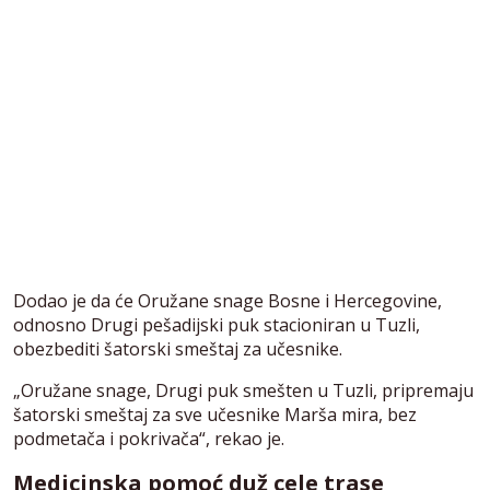
Dodao je da će Oružane snage Bosne i Hercegovine,
odnosno Drugi pešadijski puk stacioniran u Tuzli,
obezbediti šatorski smeštaj za učesnike.
„Oružane snage, Drugi puk smešten u Tuzli, pripremaju
šatorski smeštaj za sve učesnike Marša mira, bez
podmetača i pokrivača“, rekao je.
Medicinska pomoć duž cele trase