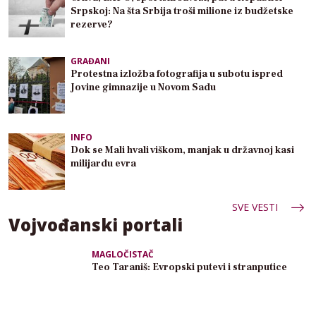
Srpskoj: Na šta Srbija troši milione iz budžetske
rezerve?
GRAĐANI
Protestna izložba fotografija u subotu ispred
Jovine gimnazije u Novom Sadu
INFO
Dok se Mali hvali viškom, manjak u državnoj kasi
milijardu evra
SVE VESTI
Vojvođanski portali
MAGLOČISTAČ
Teo Taraniš: Evropski putevi i stranputice