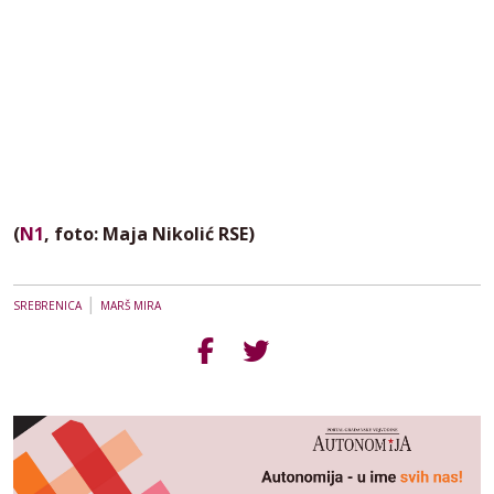
(
N1
, foto: Maja Nikolić RSE)
|
SREBRENICA
MARŠ MIRA