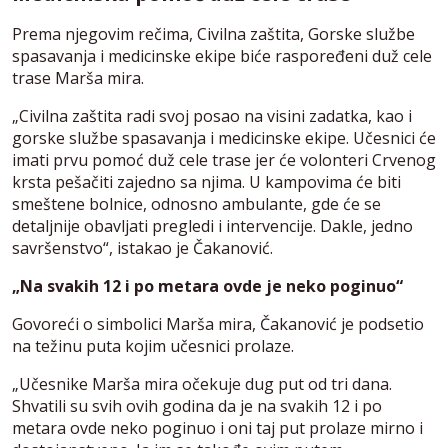
Prema njegovim rečima, Civilna zaštita, Gorske službe
spasavanja i medicinske ekipe biće raspoređeni duž cele
trase Marša mira.
„Civilna zaštita radi svoj posao na visini zadatka, kao i
gorske službe spasavanja i medicinske ekipe. Učesnici će
imati prvu pomoć duž cele trase jer će volonteri Crvenog
krsta pešačiti zajedno sa njima. U kampovima će biti
smeštene bolnice, odnosno ambulante, gde će se
detaljnije obavljati pregledi i intervencije. Dakle, jedno
savršenstvo“, istakao je Čakanović.
„Na svakih 12 i po metara ovde je neko poginuo“
Govoreći o simbolici Marša mira, Čakanović je podsetio
na težinu puta kojim učesnici prolaze.
„Učesnike Marša mira očekuje dug put od tri dana.
Shvatili su svih ovih godina da je na svakih 12 i po
metara ovde neko poginuo i oni taj put prolaze mirno i