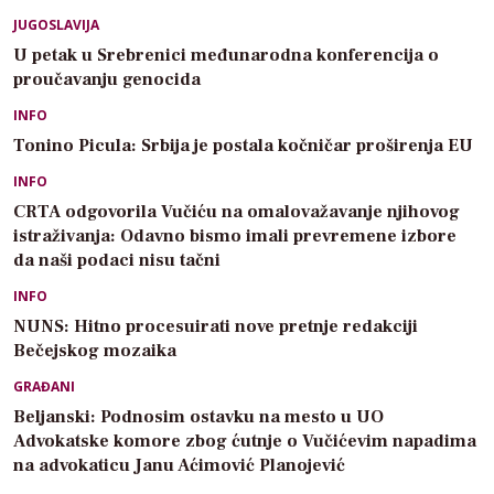
JUGOSLAVIJA
U petak u Srebrenici međunarodna konferencija o
proučavanju genocida
INFO
Tonino Picula: Srbija je postala kočničar proširenja EU
INFO
CRTA odgovorila Vučiću na omalovažavanje njihovog
istraživanja: Odavno bismo imali prevremene izbore
da naši podaci nisu tačni
INFO
NUNS: Hitno procesuirati nove pretnje redakciji
Bečejskog mozaika
GRAĐANI
Beljanski: Podnosim ostavku na mesto u UO
Advokatske komore zbog ćutnje o Vučićevim napadima
na advokaticu Janu Aćimović Planojević