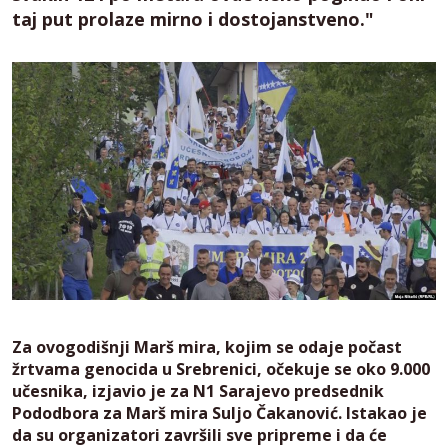
taj put prolaze mirno i dostojanstveno."
Za ovogodišnji Marš mira, kojim se odaje počast
žrtvama genocida u Srebrenici, očekuje se oko 9.000
učesnika, izjavio je za N1 Sarajevo predsednik
Pododbora za Marš mira Suljo Čakanović. Istakao je
da su organizatori završili sve pripreme i da će