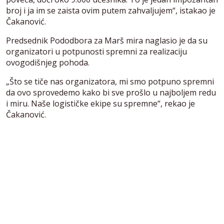
broj i ja im se zaista ovim putem zahvaljujem“, istakao je
Čakanović.
Predsednik Pododbora za Marš mira naglasio je da su
organizatori u potpunosti spremni za realizaciju
ovogodišnjeg pohoda.
„Što se tiče nas organizatora, mi smo potpuno spremni
da ovo sprovedemo kako bi sve prošlo u najboljem redu
i miru. Naše logističke ekipe su spremne“, rekao je
Čakanović.