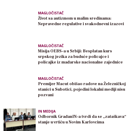
MAGLOČISTAČ
Život sa autizmom u malim sredinama:
Nepravedne regulative i svakodnevni izazovi
MAGLOČISTAČ
Misija OEBS-a u Srbiji: Besplatan kurs
srpskog jezika za buduće policajce i
policajke iz mađarske nacionalne zajednice
MAGLOČISTAČ
Premijer Macut obišao radove na Železničkoj
stanici u Subotici, pojedini lokalni mediji nisu
pozvani
IN MEDIJA
Odbornik GrađanIN-a tvrdi da se „zataškava“
stanje u vrtiću u Novim Karlovcima