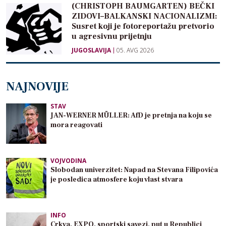
(CHRISTOPH BAUMGARTEN) BEČKI
ZIDOVI–BALKANSKI NACIONALIZMI:
Susret koji je fotoreportažu pretvorio
u agresivnu prijetnju
JUGOSLAVIJA
05. AVG 2026
NAJNOVIJE
STAV
JAN-WERNER MÜLLER: AfD je pretnja na koju se
mora reagovati
VOJVODINA
Slobodan univerzitet: Napad na Stevana Filipovića
je posledica atmosfere koju vlast stvara
INFO
Crkva, EXPO, sportski savezi, put u Republici