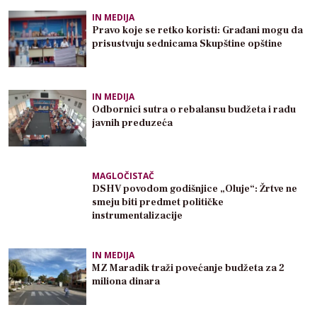
IN MEDIJA
Pravo koje se retko koristi: Građani mogu da
prisustvuju sednicama Skupštine opštine
IN MEDIJA
Odbornici sutra o rebalansu budžeta i radu
javnih preduzeća
MAGLOČISTAČ
DSHV povodom godišnjice „Oluje“: Žrtve ne
smeju biti predmet političke
instrumentalizacije
IN MEDIJA
MZ Maradik traži povećanje budžeta za 2
miliona dinara