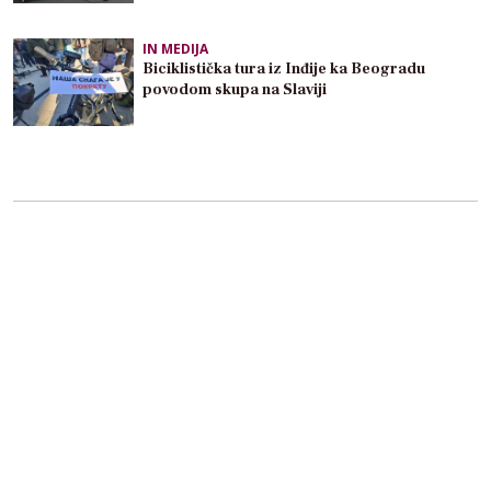
IN MEDIJA
Biciklistička tura iz Inđije ka Beogradu
povodom skupa na Slaviji