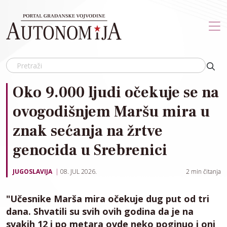
Skip to main content
Oko 9.000 ljudi očekuje se na
ovogodišnjem Maršu mira u
znak sećanja na žrtve
genocida u Srebrenici
JUGOSLAVIJA
08. JUL 2026.
2
min čitanja
"Učesnike Marša mira očekuje dug put od tri
dana. Shvatili su svih ovih godina da je na
svakih 12 i po metara ovde neko poginuo i oni