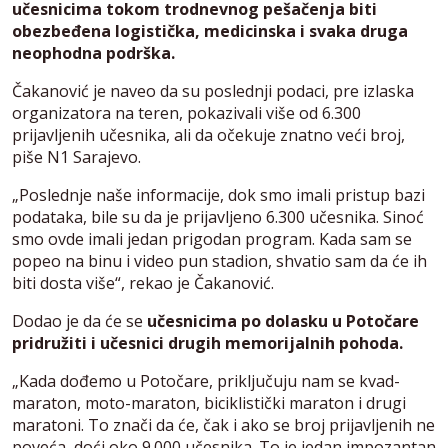
učesnicima tokom trodnevnog pešačenja biti
obezbeđena logistička, medicinska i svaka druga
neophodna podrška.
Čakanović je naveo da su poslednji podaci, pre izlaska
organizatora na teren, pokazivali više od 6.300
prijavljenih učesnika, ali da očekuje znatno veći broj,
piše N1 Sarajevo.
„Poslednje naše informacije, dok smo imali pristup bazi
podataka, bile su da je prijavljeno 6.300 učesnika. Sinoć
smo ovde imali jedan prigodan program. Kada sam se
popeo na binu i video pun stadion, shvatio sam da će ih
biti dosta više“, rekao je Čakanović.
Dodao je da će se
učesnicima po dolasku u Potočare
pridružiti i učesnici drugih memorijalnih pohoda.
„Kada dođemo u Potočare, priključuju nam se kvad-
maraton, moto-maraton, biciklistički maraton i drugi
maratoni. To znači da će, čak i ako se broj prijavljenih ne
poveća, doći oko 9.000 učesnika. To je jedan impozantan