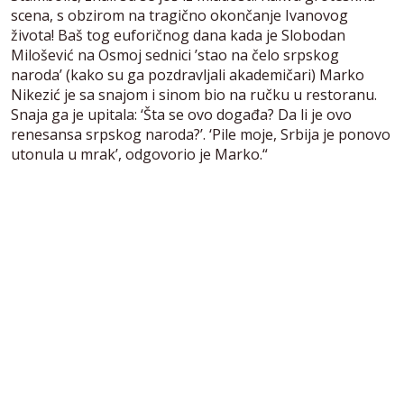
scena, s obzirom na tragično okončanje Ivanovog
života! Baš tog euforičnog dana kada je Slobodan
Milošević na Osmoj sednici ’stao na čelo srpskog
naroda’ (kako su ga pozdravljali akademičari) Marko
Nikezić je sa snajom i sinom bio na ručku u restoranu.
Snaja ga je upitala: ‘Šta se ovo događa? Da li je ovo
renesansa srpskog naroda?’. ‘Pile moje, Srbija je ponovo
utonula u mrak’, odgovorio je Marko.“