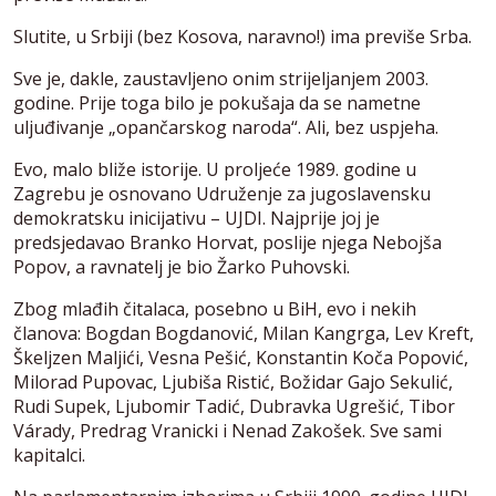
Slutite, u Srbiji (bez Kosova, naravno!) ima previše Srba.
Sve je, dakle, zaustavljeno onim strijeljanjem 2003.
godine. Prije toga bilo je pokušaja da se nametne
uljuđivanje „opančarskog naroda“. Ali, bez uspjeha.
Evo, malo bliže istorije. U proljeće 1989. godine u
Zagrebu je osnovano Udruženje za jugoslavensku
demokratsku inicijativu – UJDI. Najprije joj je
predsjedavao Branko Horvat, poslije njega Nebojša
Popov, a ravnatelj je bio Žarko Puhovski.
Zbog mlađih čitalaca, posebno u BiH, evo i nekih
članova: Bogdan Bogdanović, Milan Kangrga, Lev Kreft,
Škeljzen Maljići, Vesna Pešić, Konstantin Koča Popović,
Milorad Pupovac, Ljubiša Ristić, Božidar Gajo Sekulić,
Rudi Supek, Ljubomir Tadić, Dubravka Ugrešić, Tibor
Várady, Predrag Vranicki i Nenad Zakošek. Sve sami
kapitalci.