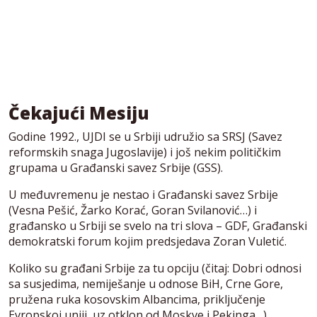
Čekajući Mesiju
Godine 1992., UJDI se u Srbiji udružio sa SRSJ (Savez
reformskih snaga Jugoslavije) i još nekim političkim
grupama u Građanski savez Srbije (GSS).
U međuvremenu je nestao i Građanski savez Srbije
(Vesna Pešić, Žarko Korać, Goran Svilanović…) i
građansko u Srbiji se svelo na tri slova – GDF, Građanski
demokratski forum kojim predsjedava Zoran Vuletić.
Koliko su građani Srbije za tu opciju (čitaj: Dobri odnosi
sa susjedima, nemiješanje u odnose BiH, Crne Gore,
pružena ruka kosovskim Albancima, priključenje
Evropskoj uniji, uz otklon od Moskve i Pekinga…)