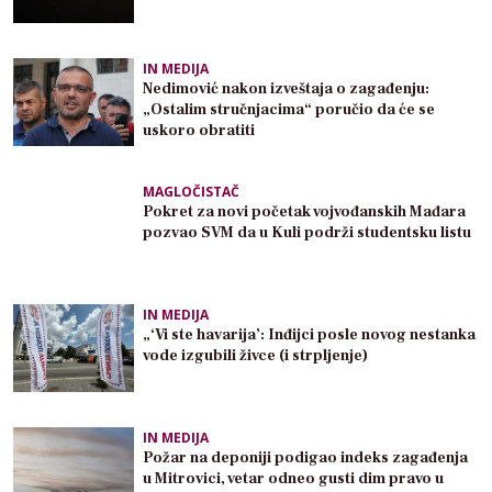
IN MEDIJA
Nedimović nakon izveštaja o zagađenju:
„Ostalim stručnjacima“ poručio da će se
uskoro obratiti
MAGLOČISTAČ
Pokret za novi početak vojvođanskih Mađara
pozvao SVM da u Kuli podrži studentsku listu
IN MEDIJA
„‘Vi ste havarija’: Inđijci posle novog nestanka
vode izgubili živce (i strpljenje)
IN MEDIJA
Požar na deponiji podigao indeks zagađenja
u Mitrovici, vetar odneo gusti dim pravo u