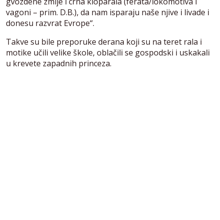
gvozdene zmije i crna kloparala (ferata/lokomotiva i
vagoni – prim. D.B.), da nam isparaju naše njive i livade i
donesu razvrat Evrope“.
Takve su bile preporuke derana koji su na teret rala i
motike učili velike škole, oblačili se gospodski i uskakali
u krevete zapadnih princeza.