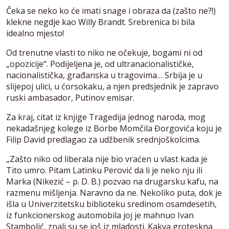
Čeka se neko ko će imati snage i obraza da (zašto ne?!)
klekne negdje kao Willy Brandt. Srebrenica bi bila
idealno mjesto!
Od trenutne vlasti to niko ne očekuje, bogami ni od
„opozicije“. Podijeljena je, od ultranacionalističke,
nacionalistička, građanska u tragovima… Srbija je u
slijepoj ulici, u ćorsokaku, a njen predsjednik je zapravo
ruski ambasador, Putinov emisar.
Za kraj, citat iz knjige Tragedija jednog naroda, mog
nekadašnjeg kolege iz Borbe Momčila Đorgovića koju je
Filip David predlagao za udžbenik srednjoškolcima.
„Zašto niko od liberala nije bio vraćen u vlast kada je
Tito umro. Pitam Latinku Perović da li je neko nju ili
Marka (Nikezić – p. D. B.) pozvao na drugarsku kafu, na
razmenu mišljenja. Naravno da ne. Nekoliko puta, dok je
išla u Univerzitetsku biblioteku sredinom osamdesetih,
iz funkcionerskog automobila joj je mahnuo Ivan
Stambolić, znali su se još iz mladosti. Kakva groteskna