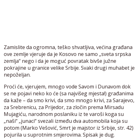
Zamislite da ogromna, teško shvatljiva, većina građana
ove zemlje vjeruje da je Kosovo ne samo „sveta srpska
zemlja“ nego i da je moguć povratak bivše južne
pokrajine u granice velike Srbije. Svaki drugi muhabet je
nepoželjan.
Proći će, vjerujem, mnogo vode Savom i Dunavom dok
se ne pojavi neko ko će (sa najvišeg mjesta!) građanima
da kaže – da smo krivi, da smo mnogo krivi, za Sarajevo,
za Srebrenicu, za Prijedor, za zločin prema Mirsadu
Mujagiću, narodnom poslaniku iz te varoši koga su
„naši“ „junaci“ svezali između dva automobila koja su
potom (Marko Vešović, Smrt je majstor iz Srbije, str. 42)
pojurila u suprotnim smjerovima. Spisak je dug.