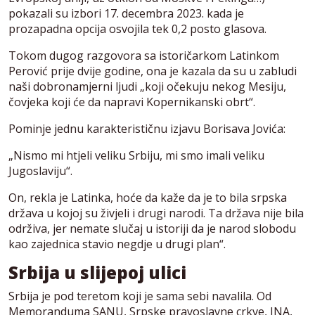
pokazali su izbori 17. decembra 2023. kada je
prozapadna opcija osvojila tek 0,2 posto glasova.
Tokom dugog razgovora sa istoričarkom Latinkom
Perović prije dvije godine, ona je kazala da su u zabludi
naši dobronamjerni ljudi „koji očekuju nekog Mesiju,
čovjeka koji će da napravi Kopernikanski obrt“.
Pominje jednu karakterističnu izjavu Borisava Jovića:
„Nismo mi htjeli veliku Srbiju, mi smo imali veliku
Jugoslaviju“.
On, rekla je Latinka, hoće da kaže da je to bila srpska
država u kojoj su živjeli i drugi narodi. Ta država nije bila
održiva, jer nemate slučaj u istoriji da je narod slobodu
kao zajednica stavio negdje u drugi plan“.
Srbija u slijepoj ulici
Srbija je pod teretom koji je sama sebi navalila. Od
Memoranduma SANU, Srpske pravoslavne crkve, JNA,