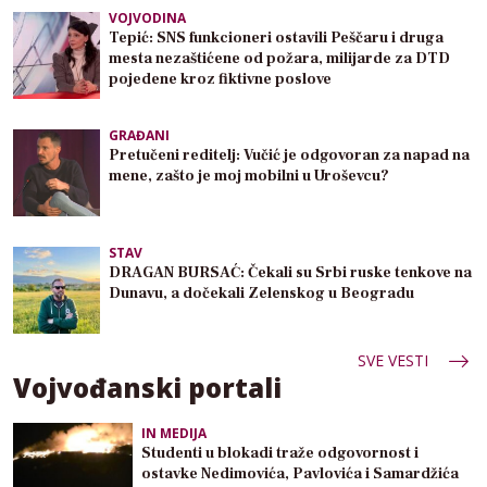
VOJVODINA
Tepić: SNS funkcioneri ostavili Peščaru i druga
mesta nezaštićene od požara, milijarde za DTD
pojedene kroz fiktivne poslove
GRAĐANI
Pretučeni reditelj: Vučić je odgovoran za napad na
mene, zašto je moj mobilni u Uroševcu?
STAV
DRAGAN BURSAĆ: Čekali su Srbi ruske tenkove na
Dunavu, a dočekali Zelenskog u Beogradu
SVE VESTI
Vojvođanski portali
IN MEDIJA
Studenti u blokadi traže odgovornost i
ostavke Nedimovića, Pavlovića i Samardžića