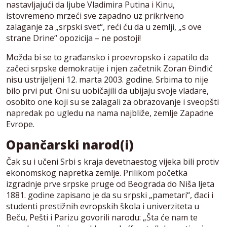
nastavljajući da ljube Vladimira Putina i Kinu,
istovremeno mrzeći sve zapadno uz prikriveno
zalaganje za „srpski svet“, reći ću da u zemlji, „s ove
strane Drine“ opozicija – ne postoji!
Možda bi se to građansko i proevropsko i zapatilo da
začeci srpske demokratije i njen začetnik Zoran Đinđić
nisu ustrijeljeni 12. marta 2003. godine. Srbima to nije
bilo prvi put. Oni su uobičajili da ubijaju svoje vladare,
osobito one koji su se zalagali za obrazovanje i sveopšti
napredak po ugledu na nama najbliže, zemlje Zapadne
Evrope.
Opančarski narod(i)
Čak su i učeni Srbi s kraja devetnaestog vijeka bili protiv
ekonomskog napretka zemlje. Prilikom početka
izgradnje prve srpske pruge od Beograda do Niša ljeta
1881. godine zapisano je da su srpski „pametari“, đaci i
studenti prestižnih evropskih škola i univerziteta u
Beču, Pešti i Parizu govorili narodu: „Šta će nam te