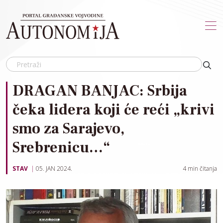
Skip to main content
DRAGAN BANJAC: Srbija
čeka lidera koji će reći „krivi
smo za Sarajevo,
Srebrenicu…“
STAV
05. JAN 2024.
4
min čitanja