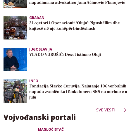
napadima na advokaticu Janu Aćimović Planojević
GRAĐANI
31-vjetori i Operacionit ‘Oluja’: Ngushëllim dhe
kujtesë në një kohëpërbindëshash
JUGOSLAVIJA
VLADO VURUŠIĆ: Deset istina o Oluji
INFO
Fondacija Slavko Ćuruvija: Najmanje 106 verbalnih
napada zvaničnika i funkcionera SNS na novinare u
julu
SVE VESTI
Vojvođanski portali
MAGLOČISTAČ