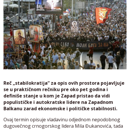
Reč „stabilokratija“ za opis ovih prostora pojavljuje
se u praktičnom rečniku pre oko pet godina i
definiše stanje u kom je Zapad pristao da vidi
populističke i autokratske lidere na Zapadnom
Balkanu zarad ekonomske i političke stabilnosti.
Ovaj termin opisuje vladavinu odjednom nepodobnog
dugovečnog crnogorskog lidera Mila Đukanovića, tada