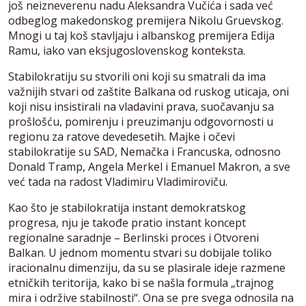
još neizneverenu nadu Aleksandra Vučića i sada već
odbeglog makedonskog premijera Nikolu Gruevskog.
Mnogi u taj koš stavljaju i albanskog premijera Edija
Ramu, iako van eksjugoslovenskog konteksta.
Stabilokratiju su stvorili oni koji su smatrali da ima
važnijih stvari od zaštite Balkana od ruskog uticaja, oni
koji nisu insistirali na vladavini prava, suočavanju sa
prošlošću, pomirenju i preuzimanju odgovornosti u
regionu za ratove devedesetih. Majke i očevi
stabilokratije su SAD, Nemačka i Francuska, odnosno
Donald Tramp, Angela Merkel i Emanuel Makron, a sve
već tada na radost Vladimiru Vladimiroviču.
Kao što je stabilokratija instant demokratskog
progresa, nju je takođe pratio instant koncept
regionalne saradnje – Berlinski proces i Otvoreni
Balkan. U jednom momentu stvari su dobijale toliko
iracionalnu dimenziju, da su se plasirale ideje razmene
etničkih teritorija, kako bi se našla formula „trajnog
mira i održive stabilnosti“. Ona se pre svega odnosila na