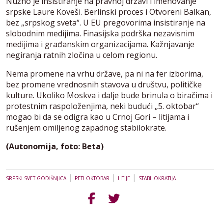
Nužno je insistiranje na pravnoj državi i imenovanje
srpske Laure Koveši. Berlinski proces i Otvoreni Balkan,
bez „srpskog sveta“. U EU pregovorima insistiranje na
slobodnim medijima. Finasijska podrška nezavisnim
medijima i građanskim organizacijama. Kažnjavanje
negiranja ratnih zločina u celom regionu.
Nema promene na vrhu države, pa ni na fer izborima,
bez promene vrednosnih stavova u društvu, političke
kulture. Ukoliko Moskva i dalje bude brinula o biračima i
protestnim raspoloženjima, neki budući „5. oktobar“
mogao bi da se odigra kao u Crnoj Gori – litijama i
rušenjem omiljenog zapadnog stabilokrate.
(Autonomija, foto: Beta)
|
|
|
SRPSKI SVET.GODIŠNJICA
PETI OKTOBAR
LITIJE
STABILOKRATIJA