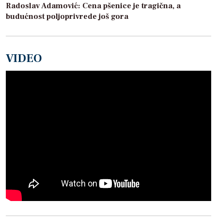
Radoslav Adamović: Cena pšenice je tragična, a
budućnost poljoprivrede još gora
VIDEO