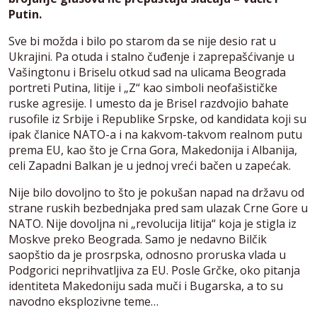
Putin.
Sve bi možda i bilo po starom da se nije desio rat u
Ukrajini. Pa otuda i stalno čuđenje i zaprepašćivanje u
Vašingtonu i Briselu otkud sad na ulicama Beograda
portreti Putina, litije i „Z“ kao simboli neofašističke
ruske agresije. I umesto da je Brisel razdvojio bahate
rusofile iz Srbije i Republike Srpske, od kandidata koji su
ipak članice NATO-a i na kakvom-takvom realnom putu
prema EU, kao što je Crna Gora, Makedonija i Albanija,
celi Zapadni Balkan je u jednoj vreći bačen u zapećak.
Nije bilo dovoljno to što je pokušan napad na državu od
strane ruskih bezbednjaka pred sam ulazak Crne Gore u
NATO. Nije dovoljna ni „revolucija litija“ koja je stigla iz
Moskve preko Beograda. Samo je nedavno Bilčik
saopštio da je prosrpska, odnosno proruska vlada u
Podgorici neprihvatljiva za EU. Posle Grčke, oko pitanja
identiteta Makedoniju sada muči i Bugarska, a to su
navodno eksplozivne teme…