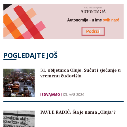
POGLEDAJTE JOŠ
31. obljetnica Oluje: Sućut i sjećanje u
vremenu čudovišta
IZDVAJAMO
05. AVG 2026
PAVLE RADIĆ: Šta je nama „Oluja“?