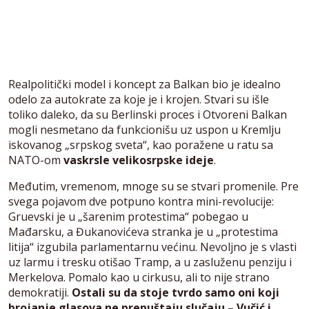
Realpolitički model i koncept za Balkan bio je idealno
odelo za autokrate za koje je i krojen. Stvari su išle
toliko daleko, da su Berlinski proces i Otvoreni Balkan
mogli nesmetano da funkcionišu uz uspon u Kremlju
iskovanog „srpskog sveta“, kao poražene u ratu sa
NATO-om
vaskrsle velikosrpske ideje
.
Međutim, vremenom, mnoge su se stvari promenile. Pre
svega pojavom dve potpuno kontra mini-revolucije:
Gruevski je u „šarenim protestima“ pobegao u
Mađarsku, a Đukanovićeva stranka je u „protestima
litija“ izgubila parlamentarnu većinu. Nevoljno je s vlasti
uz larmu i tresku otišao Tramp, a u zasluženu penziju i
Merkelova. Pomalo kao u cirkusu, ali to nije strano
demokratiji.
Ostali su da stoje tvrdo samo oni koji
brojanje glasova ne prepuštaju slučaju – Vučić i