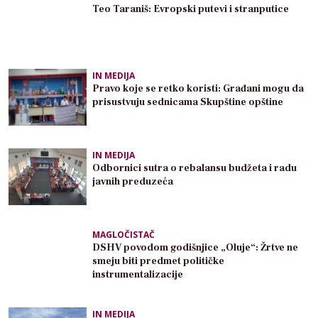
Teo Taraniš: Evropski putevi i stranputice
IN MEDIJA
Pravo koje se retko koristi: Građani mogu da
prisustvuju sednicama Skupštine opštine
IN MEDIJA
Odbornici sutra o rebalansu budžeta i radu
javnih preduzeća
MAGLOČISTAČ
DSHV povodom godišnjice „Oluje“: Žrtve ne
smeju biti predmet političke
instrumentalizacije
IN MEDIJA