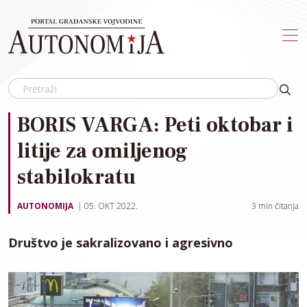
Skip to main content
BORIS VARGA: Peti oktobar i
litije za omiljenog
stabilokratu
AUTONOMIJA
05. OKT 2022.
3
min čitanja
Društvo je sakralizovano i agresivno