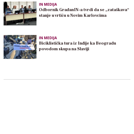
IN MEDIJA
Odbornik GrađanIN-a tvrdi da se „zataškava“
stanje u vrtiću u Novim Karlovcima
IN MEDIJA
Biciklistička tura iz Inđije ka Beogradu
povodom skupa na Slaviji