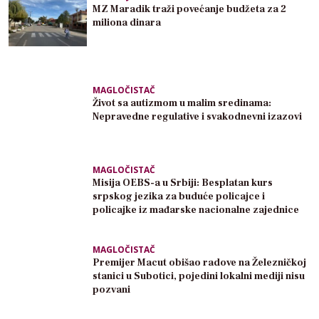
MZ Maradik traži povećanje budžeta za 2
miliona dinara
MAGLOČISTAČ
Život sa autizmom u malim sredinama:
Nepravedne regulative i svakodnevni izazovi
MAGLOČISTAČ
Misija OEBS-a u Srbiji: Besplatan kurs
srpskog jezika za buduće policajce i
policajke iz mađarske nacionalne zajednice
MAGLOČISTAČ
Premijer Macut obišao radove na Železničkoj
stanici u Subotici, pojedini lokalni mediji nisu
pozvani