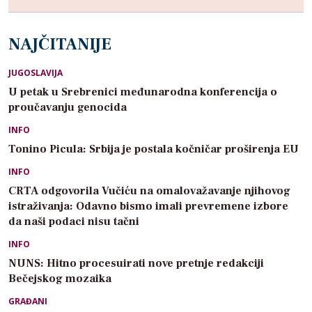
NAJČITANIJE
JUGOSLAVIJA
U petak u Srebrenici međunarodna konferencija o
proučavanju genocida
INFO
Tonino Picula: Srbija je postala kočničar proširenja EU
INFO
CRTA odgovorila Vučiću na omalovažavanje njihovog
istraživanja: Odavno bismo imali prevremene izbore
da naši podaci nisu tačni
INFO
NUNS: Hitno procesuirati nove pretnje redakciji
Bečejskog mozaika
GRAĐANI