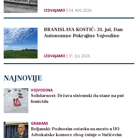
IZDVAJAMO
04. AVG 2026
BRANISLAVA KOSTIĆ: 31. jul, Dan
Autonomne Pokrajine Vojvodine
IZDVAJAMO
31. JUL 2026
NAJNOVIJE
VOJVODINA
Solidarnost: Država sistemski da stane na put
femicidu
GRAĐANI
Beljanski: Podnosim ostavku na mesto u UO
Advokatske komore zbog ćutnje o Vučićevim