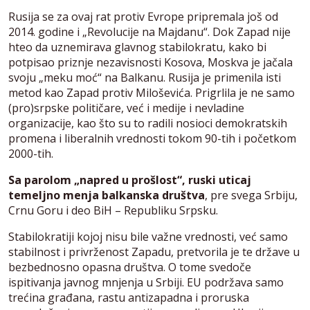
Rusija se za ovaj rat protiv Evrope pripremala još od
2014. godine i „Revolucije na Majdanu“. Dok Zapad nije
hteo da uznemirava glavnog stabilokratu, kako bi
potpisao priznje nezavisnosti Kosova, Moskva je jačala
svoju „meku moć“ na Balkanu. Rusija je primenila isti
metod kao Zapad protiv Miloševića. Prigrlila je ne samo
(pro)srpske političare, već i medije i nevladine
organizacije, kao što su to radili nosioci demokratskih
promena i liberalnih vrednosti tokom 90-tih i početkom
2000-tih.
Sa parolom „napred u prošlost“, ruski uticaj
temeljno menja balkanska društva
, pre svega Srbiju,
Crnu Goru i deo BiH – Republiku Srpsku.
Stabilokratiji kojoj nisu bile važne vrednosti, već samo
stabilnost i privrženost Zapadu, pretvorila je te države u
bezbednosno opasna društva. O tome svedoče
ispitivanja javnog mnjenja u Srbiji. EU podržava samo
trećina građana, rastu antizapadna i proruska