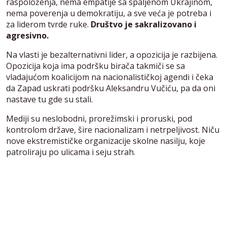
raspoloženja, nema empatije sa spaljenom Ukrajinom,
nema poverenja u demokratiju, a sve veća je potreba i
za liderom tvrde ruke.
Društvo je sakralizovano i
agresivno.
Na vlasti je bezalternativni lider, a opozicija je razbijena.
Opozicija koja ima podršku birača takmiči se sa
vladajućom koalicijom na nacionalističkoj agendi i čeka
da Zapad uskrati podršku Aleksandru Vučiću, pa da oni
nastave tu gde su stali.
Mediji su neslobodni, prorežimski i proruski, pod
kontrolom države, šire nacionalizam i netrpeljivost. Niču
nove ekstremističke organizacije skolne nasilju, koje
patroliraju po ulicama i seju strah.