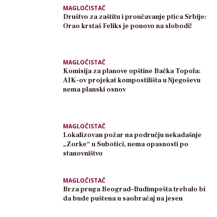
MAGLOČISTAČ
Društvo za zaštitu i proučavanje ptica Srbije:
Orao krstaš Feliks je ponovo na slobodi!
MAGLOČISTAČ
Komisija za planove opštine Bačka Topola:
AIK-ov projekat kompostilišta u Njegoševu
nema planski osnov
MAGLOČISTAČ
Lokalizovan požar na području nekadašnje
„Zorke“ u Subotici, nema opasnosti po
stanovništvo
MAGLOČISTAČ
Brza pruga Beograd–Budimpešta trebalo bi
da bude puštena u saobraćaj na jesen