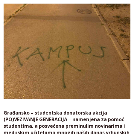
Građansko – studentska donatorska akcija
(PO)VEZIVANJE GENERACIJA – namenjena za pomoć
studentima, a posvećena preminulim novinarima i
medijskim učiteljima mnogih naših danas vrhunskih