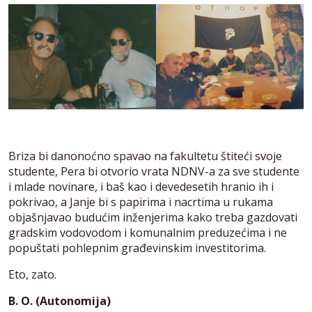
Briza bi danonoćno spavao na fakultetu štiteći svoje
studente, Pera bi otvorio vrata NDNV-a za sve studente
i mlade novinare, i baš kao i devedesetih hranio ih i
pokrivao, a Janje bi s papirima i nacrtima u rukama
objašnjavao budućim inženjerima kako treba gazdovati
gradskim vodovodom i komunalnim preduzećima i ne
popuštati pohlepnim građevinskim investitorima.
Eto, zato.
B. O. (Autonomija)