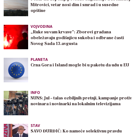
Mitrovici, vetar nosi dim i smrad i u susedne
opštine
VOJVODINA
„Ruke su vam krvave”: Zborovi građana
obeležavaju godišnjicu sukoba i odbrane časti
Novog Sada 13.avgusta
PLANETA
Crna Gora i Island mogle bi u paketu da uđu u EU
INFO
NUNS: Jul – talas ozbiljnih pretnji, kampanje protiv
novinara i novinarki na lokalnim televizijama
STAV
SAVO ĐURĐIĆ: Ko nameće selektivnu pravdu