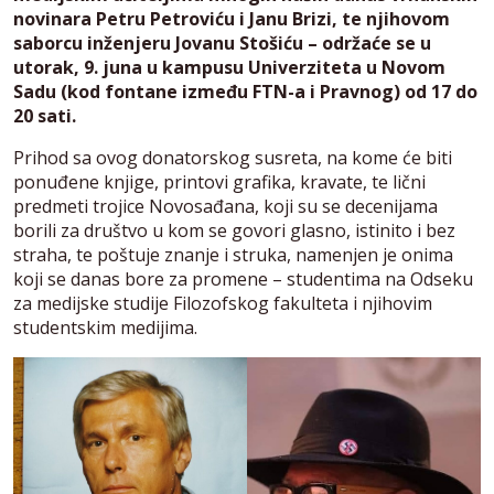
novinara Petru Petroviću i Janu Brizi, te njihovom
saborcu inženjeru Jovanu Stošiću – održaće se u
utorak, 9. juna u kampusu Univerziteta u Novom
Sadu (kod fontane između FTN-a i Pravnog) od 17 do
20 sati.
Prihod sa ovog donatorskog susreta, na kome će biti
ponuđene knjige, printovi grafika, kravate, te lični
predmeti trojice Novosađana, koji su se decenijama
borili za društvo u kom se govori glasno, istinito i bez
straha, te poštuje znanje i struka, namenjen je onima
koji se danas bore za promene – studentima na Odseku
za medijske studije Filozofskog fakulteta i njihovim
studentskim medijima.