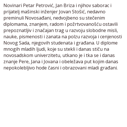
Novinari Petar Petrović, Jan Briza i njihov saborac i
prijatelj mašinski inženjer Jovan Stošić, nedavno
preminuli Novosađani, nedvojbeno su stečenim
diplomama, znanjem, radom i požrtvovanošću ostavili
prepoznatljiv i značajan trag u razvoju slobodne misli,
nauke, pismenosti i zanata na polzu razvoja i cenjenosti
Novog Sada, njegovih studenata i građana. U diplome
mnogih mladih ljudi, koje su stekli i danas stiču na
novosadskom univerzitetu, utkano je i tka se i danas
znanje Pere, Jana i Jovana i obeležava put kojim danas
nepokolebljivo hode časni i obrazovani mladi građani.