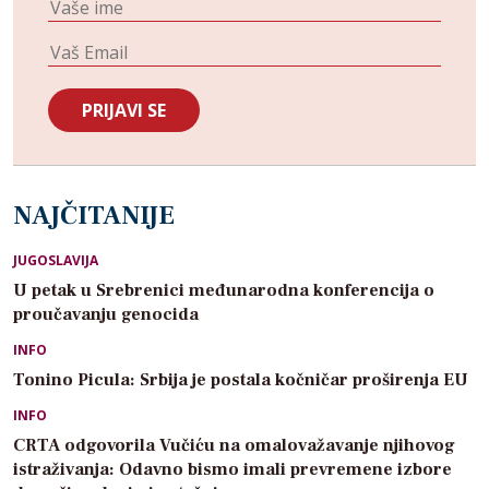
NAJČITANIJE
JUGOSLAVIJA
U petak u Srebrenici međunarodna konferencija o
proučavanju genocida
INFO
Tonino Picula: Srbija je postala kočničar proširenja EU
INFO
CRTA odgovorila Vučiću na omalovažavanje njihovog
istraživanja: Odavno bismo imali prevremene izbore