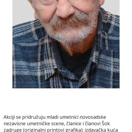
Akciji se pridružuju mladi umetnici novosadske
nezavisne umetničke scene, članice i članovi Šok
zadruge (originalni printovi grafika); izdavačka kuća