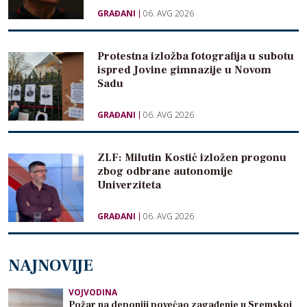
GRAĐANI
06. AVG 2026
Protestna izložba fotografija u subotu
ispred Jovine gimnazije u Novom
Sadu
GRAĐANI
06. AVG 2026
ZLF: Milutin Kostić izložen progonu
zbog odbrane autonomije
Univerziteta
GRAĐANI
06. AVG 2026
NAJNOVIJE
VOJVODINA
Požar na deponiji povećao zagađenje u Sremskoj