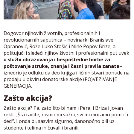
Dogovor njihovih životnih, profesionalnih i
revolucionarnih saputnica – novinarki Branislave
Opranović, Rože Luko Stošić i Nine Popov Brize, a
poštujući i sledeći njihov životni i profesionalni put uvek
u službi obrazovanja i bespoštedne borbe za
poštovanje struke, znanja i časni pravila zanata
–
iznedrio je odluku da deo knjiga i ličnih stvari ponude na
prodaju u okviru donatorske akcije (PO)VEZIVANJE
GENERACIJA.
Zašto akcija?
Zašto akcija? Pa, zato što bi nam i Pera, i Briza i Jovan
rekli: „Šta radite, nismo mi važni, svi mi moramo pomoći
deci”. I onda bi, sasvim sigurno, danonoćno bili uz
studente i telima ih čuvali i branili.