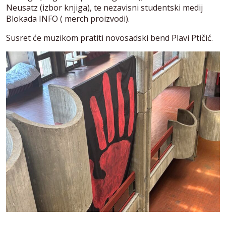
Neusatz (izbor knjiga), te nezavisni studentski medij
Blokada INFO ( merch proizvodi).
Susret će muzikom pratiti novosadski bend Plavi Ptičić.