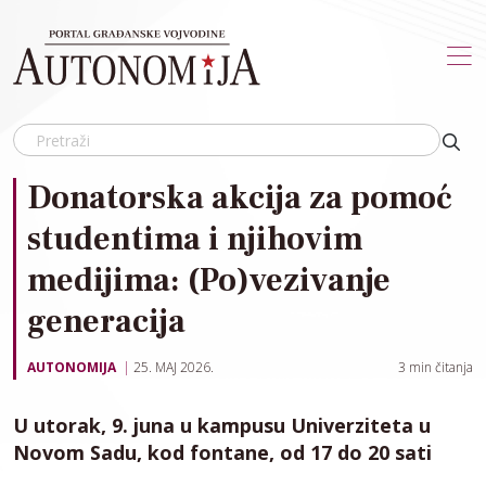
Skip to main content
Donatorska akcija za pomoć
studentima i njihovim
medijima: (Po)vezivanje
generacija
AUTONOMIJA
25. MAJ 2026.
3
min čitanja
U utorak, 9. juna u kampusu Univerziteta u
Novom Sadu, kod fontane, od 17 do 20 sati