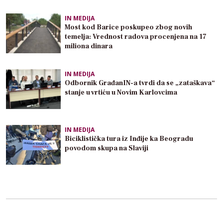
IN MEDIJA
Most kod Barice poskupeo zbog novih
temelja: Vrednost radova procenjena na 17
miliona dinara
IN MEDIJA
Odbornik GrađanIN-a tvrdi da se „zataškava“
stanje u vrtiću u Novim Karlovcima
IN MEDIJA
Biciklistička tura iz Inđije ka Beogradu
povodom skupa na Slaviji