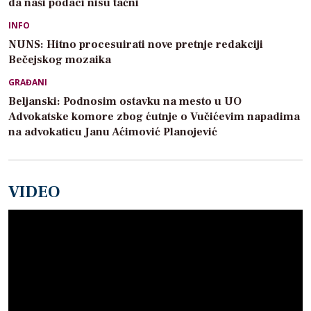
da naši podaci nisu tačni
INFO
NUNS: Hitno procesuirati nove pretnje redakciji
Bečejskog mozaika
GRAĐANI
Beljanski: Podnosim ostavku na mesto u UO
Advokatske komore zbog ćutnje o Vučićevim napadima
na advokaticu Janu Aćimović Planojević
VIDEO