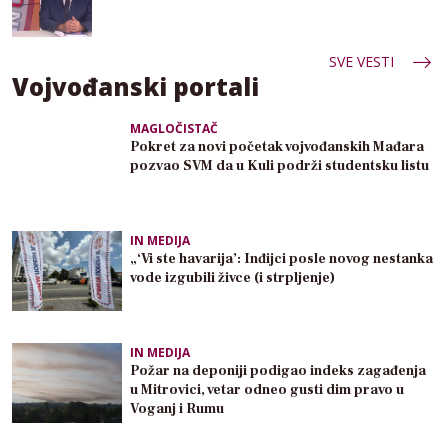
SVE VESTI
Vojvođanski portali
MAGLOČISTAČ
Pokret za novi početak vojvođanskih Mađara
pozvao SVM da u Kuli podrži studentsku listu
IN MEDIJA
„‘Vi ste havarija’: Inđijci posle novog nestanka
vode izgubili živce (i strpljenje)
IN MEDIJA
Požar na deponiji podigao indeks zagađenja
u Mitrovici, vetar odneo gusti dim pravo u
Voganj i Rumu