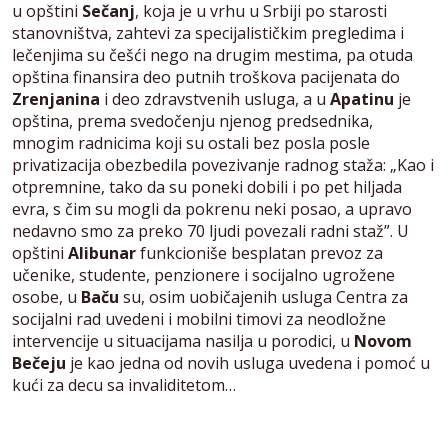
u opštini
Sečanj
, koja je u vrhu u Srbiji po starosti
stanovništva, zahtevi za specijalističkim pregledima i
lečenjima su češći nego na drugim mestima, pa otuda
opština finansira deo putnih troškova pacijenata do
Zrenjanina
i deo zdravstvenih usluga, a u
Apatinu
je
opština, prema svedočenju njenog predsednika,
mnogim radnicima koji su ostali bez posla posle
privatizacija obezbedila povezivanje radnog staža: „Kao i
otpremnine, tako da su poneki dobili i po pet hiljada
evra, s čim su mogli da pokrenu neki posao, a upravo
nedavno smo za preko 70 ljudi povezali radni staž”. U
opštini
Alibunar
funkcioniše besplatan prevoz za
učenike, studente, penzionere i socijalno ugrožene
osobe, u
Baču
su, osim uobičajenih usluga Centra za
socijalni rad uvedeni i mobilni timovi za neodložne
intervencije u situacijama nasilja u porodici, u
Novom
Bečeju
je kao jedna od novih usluga uvedena i pomoć u
kući za decu sa invaliditetom…