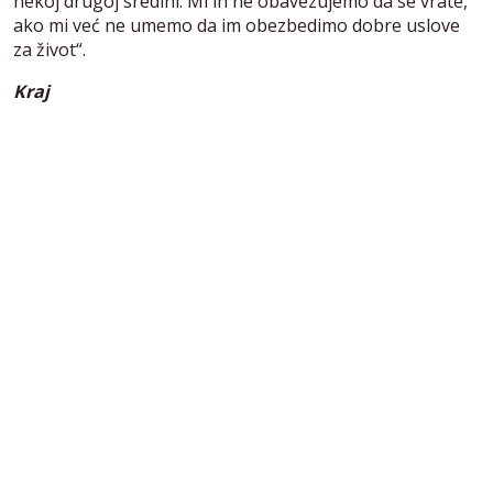
nekoj drugoj sredini. Mi ih ne obavezujemo da se vrate,
ako mi već ne umemo da im obezbedimo dobre uslove
za život“.
Kraj