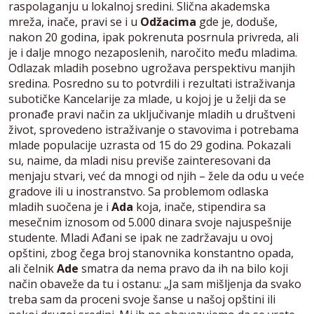
raspolaganju u lokalnoj sredini. Slična akademska
mreža, inače, pravi se i u
Odžacima
gde je, doduše,
nakon 20 godina, ipak pokrenuta posrnula privreda, ali
je i dalje mnogo nezaposlenih, naročito među mladima.
Odlazak mladih posebno ugrožava perspektivu manjih
sredina. Posredno su to potvrdili i rezultati istraživanja
subotičke Kancelarije za mlade, u kojoj je u želji da se
pronađe pravi način za uključivanje mladih u društveni
život, sprovedeno istraživanje o stavovima i potrebama
mlade populacije uzrasta od 15 do 29 godina. Pokazali
su, naime, da mladi nisu previše zainteresovani da
menjaju stvari, već da mnogi od njih – žele da odu u veće
gradove ili u inostranstvo. Sa problemom odlaska
mladih suočena je i
Ada
koja, inače, stipendira sa
mesečnim iznosom od 5.000 dinara svoje najuspešnije
studente. Mladi Ađani se ipak ne zadržavaju u ovoj
opštini, zbog čega broj stanovnika konstantno opada,
ali čelnik
Ade
smatra da nema pravo da ih na bilo koji
način obaveže da tu i ostanu: „Ja sam mišljenja da svako
treba sam da proceni svoje šanse u našoj opštini ili