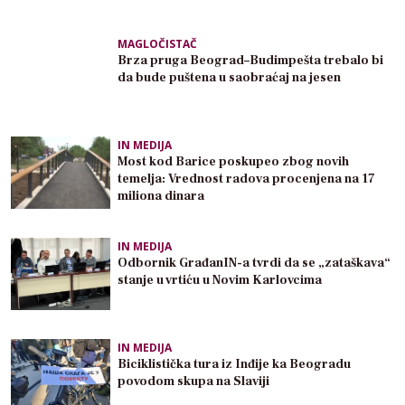
MAGLOČISTAČ
Brza pruga Beograd–Budimpešta trebalo bi
da bude puštena u saobraćaj na jesen
IN MEDIJA
Most kod Barice poskupeo zbog novih
temelja: Vrednost radova procenjena na 17
miliona dinara
IN MEDIJA
Odbornik GrađanIN-a tvrdi da se „zataškava“
stanje u vrtiću u Novim Karlovcima
IN MEDIJA
Biciklistička tura iz Inđije ka Beogradu
povodom skupa na Slaviji