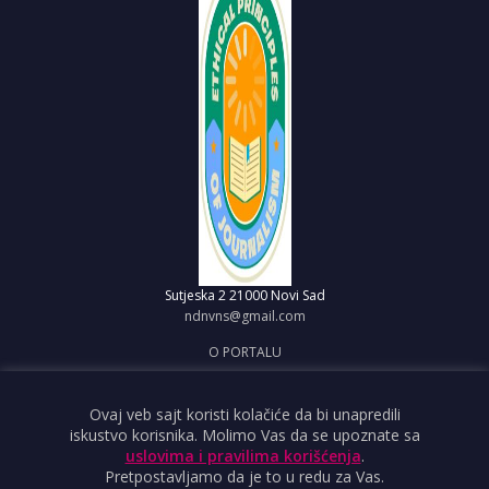
Sutjeska 2
21000 Novi Sad
ndnvns@gmail.com
O PORTALU
IMPRESUM
OBJAVI VEST
Ovaj veb sajt koristi kolačiće da bi unapredili
iskustvo korisnika. Molimo Vas da se upoznate sa
USLOVI KORIŠĆENJA
uslovima i pravilima korišćenja
.
Pretpostavljamo da je to u redu za Vas.