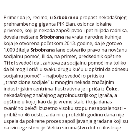
Primer da je, recimo, u
Srbobranu
propast nekadašnjeg
prehrambenog giganta PIK Elan, oslonca lokalne
privrede, koji je nekada zapošljavao i pet hiljada radnika,
dovela meštane
Srbobrana
na vrata narodne kuhinje
koja je otvorena početkom 2013. godine, da je gotovo
1.000 žitelja
Srbobrana
lane ostvarilo pravo na novčanu
socijalnu pomoć, ili da, na primer, predsednik opštine
Titel
svedoči da „zahteva za socijalnu pomoć ima toliko
da bi mogli otići u svaku drugu kuću u opštini da odnesu
socijalnu pomoć” – najbolje svedoči o pritisku
„tranzicione socijale” u mnogim nekada značajnim
industrijskim centrima. Ilustrativna je i priča iz
Čoke
,
nekadašnjeg značajnog agroindustrijskog igrača, a
opštine u kojoj kao da je vreme stalo i koja danas
zvanično beleži izuzetno visoku stopu nezaposlenosti –
približno 46 odsto, a da ni u proteklih godinu dana nije
uspela da pokrene proces zapošljavanja građana koji su
na ivici egzistencije. Veliko siromaštvo dobro ilustruje