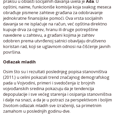
praksu u oblasti socijalnih davanja uvela je
Ada
. U
opštini, naime, funkcioniše komisija koja svakog meseca
obrađuje pismene zahteve građana za odobravanje
jednokratne finansijske pomoći. Ova vrsta socijalnih
davanja se ne isplaćuje na račun, već opština direktno
kupuje drva za ogrev, hranu ili druge potrepštine
navedene u zahtevu, a građani kojima je zahtev
odobren prema utvrđenoj satnici obavljaju društveno
koristan rad, koji se uglavnom odnosi na čišćenje javnih
površina.
Odlazak mladih
Osim što su i rezultati poslednjeg popisa stanovništva
(2011.) u celini pokazali trend značajnog demografskog
pada u Vojvodini, primeri i svedočenja iz brojnih
vojvođanskih sredina pokazuju da je tendencija
depopulacije i sve većeg starenja i osipanja stanovništva
i dalje na snazi, a da je u potrazi za perspektivom i boljim
životom odlazak mladih sve izraženiji, sa primetnim
zamahom u poslednjih godinu-dve.