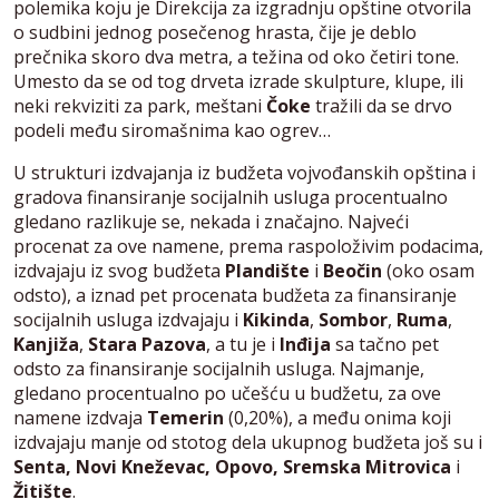
polemika koju je Direkcija za izgradnju opštine otvorila
o sudbini jednog posečenog hrasta, čije je deblo
prečnika skoro dva metra, a težina od oko četiri tone.
Umesto da se od tog drveta izrade skulpture, klupe, ili
neki rekviziti za park, meštani
Čoke
tražili da se drvo
podeli među siromašnima kao ogrev…
U strukturi izdvajanja iz budžeta vojvođanskih opština i
gradova finansiranje socijalnih usluga procentualno
gledano razlikuje se, nekada i značajno. Najveći
procenat za ove namene, prema raspoloživim podacima,
izdvajaju iz svog budžeta
Plandište
i
Beočin
(oko osam
odsto), a iznad pet procenata budžeta za finansiranje
socijalnih usluga izdvajaju i
Kikinda
,
Sombor
,
Ruma
,
Kanjiža
,
Stara Pazova
, a tu je i
Inđija
sa tačno pet
odsto za finansiranje socijalnih usluga. Najmanje,
gledano procentualno po učešću u budžetu, za ove
namene izdvaja
Temerin
(0,20%), a među onima koji
izdvajaju manje od stotog dela ukupnog budžeta još su i
Senta, Novi Kneževac, Opovo, Sremska Mitrovica
i
Žitište
.