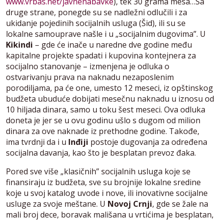
www.vrbas.net/javnenabavke
), tek 30 grama mesa…Sa
druge strane, ponegde su se nadležni odlučili i za
ukidanje pojedinih socijalnih usluga (Šid), ili su se
lokalne samouprave našle i u „socijalnim dugovima”. U
Kikindi
– gde će inače u naredne dve godine među
kapitalne projekte spadati i kupovina kontejnera za
socijalno stanovanje – izmenjena je odluka o
ostvarivanju prava na naknadu nezaposlenim
porodiljama, pa će one, umesto 12 meseci, iz opštinskog
budžeta ubuduće dobijati mesečnu naknadu u iznosu od
10 hiljada dinara, samo u toku šest meseci. Ova odluka
doneta je jer se u ovu godinu ušlo s dugom od milion
dinara za ove naknade iz prethodne godine. Takođe,
ima tvrdnji da i u
Inđiji
postoje dugovanja za određena
socijalna davanja, kao što je besplatan prevoz đaka.
Pored sve više „klasičnih” socijalnih usluga koje se
finansiraju iz budžeta, sve su brojnije lokalne sredine
koje u svoj katalog uvode i nove, ili inovativne socijalne
usluge za svoje meštane. U
Novoj Crnji
, gde se žale na
mali broj dece, boravak mališana u vrtićima je besplatan,