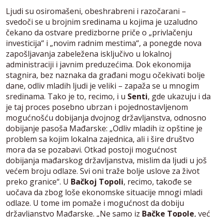
Ljudi su osiromašeni, obeshrabreni i razočarani –
svedoči se u brojnim sredinama u kojima je uzaludno
čekano da ostvare predizborne priče o „privlačenju
investicija“ i „novim radnim mestima“, a ponegde nova
zapošljavanja zabeležena isključivo u lokalnoj
administraciji i javnim preduzećima. Dok ekonomija
stagnira, bez naznaka da građani mogu očekivati bolje
dane, odliv mladih ljudi je veliki – zapaža se u mnogim
sredinama. Tako je to, recimo, i u
Senti
, gde ukazuju i da
je taj proces posebno ubrzan i pojednostavljenom
mogućnošću dobijanja dvojnog državljanstva, odnosno
dobijanje pasoša Mađarske: „Odliv mladih iz opštine je
problem sa kojim lokalna zajednica, ali i šire društvo
mora da se pozabavi. Otkad postoji mogućnost
dobijanja mađarskog državljanstva, mislim da ljudi u još
većem broju odlaze. Svi oni traže bolje uslove za život
preko granice“. U
Bačkoj Topoli
, recimo, takođe se
uočava da zbog loše ekonomske situacije mnogi mladi
odlaze. U tome im pomaže i mogućnost da dobiju
državljanstvo Mađarske. „Ne samo iz
Bačke Topole
, već