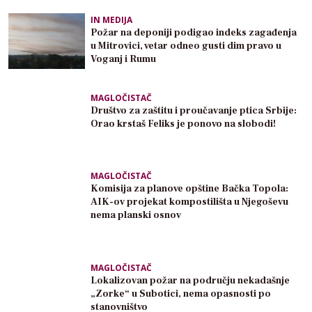
IN MEDIJA
Požar na deponiji podigao indeks zagađenja
u Mitrovici, vetar odneo gusti dim pravo u
Voganj i Rumu
MAGLOČISTAČ
Društvo za zaštitu i proučavanje ptica Srbije:
Orao krstaš Feliks je ponovo na slobodi!
MAGLOČISTAČ
Komisija za planove opštine Bačka Topola:
AIK-ov projekat kompostilišta u Njegoševu
nema planski osnov
MAGLOČISTAČ
Lokalizovan požar na području nekadašnje
„Zorke“ u Subotici, nema opasnosti po
stanovništvo