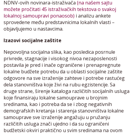
NDNV-ovih novinara-istraživača
(na našem sajtu
možete pročitati 45 istraživačkih tekstova o svakoj
lokalnoj samoupravi ponaosob)
i analizu ankete
sprovedene među predstavnicima lokalnih vlasti –
objavljujemo u nastavcima.
Izazovi socijalne zaštite
Nepovoljna socijalna slika, kao posledica posrnule
privrede, stagnacije i visokog nivoa nezaposlenosti
postavila je pred i inače ograničene i prenapregnute
lokalne budžete potrebu da u oblasti socijalne zaštite
odgovore na sve izraženije zahteve i potrebe rastućeg
dela stanovništva koje živi na rubu egzistencije. Sa
druge strane, širenje kataloga različitih socijalnih usluga
koje finansiraju lokalne samouprave u brojnim
sredinama, kao i potreba da se i zbog negativnih
demografskih kretanja i starenja stanovništva lokalne
samouprave sve izraženije angažuju u pružanju
različitih usluga znači ujedno i da su ograničeni
budžetski okviri praktično u svim sredinama na ovom