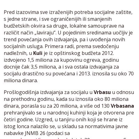
Pred izazovima sve izraženijih potreba socijalne zaštite,
s jedne strane, i sve ograničenijih ili smanjenih
budžetskih okvira sa druge, lokalne samouprave na
različit način „laviraju”. U pojedinim sredinama uočljiv je
trend povećanja ovih izdvajanja, pa i uvođenja novih
socijalnih usluga. Primera radi, prema svedočenju
nadležnih, u
Kuli
je iz opštinskog budžeta 2012.
izdvojeno 1,5 miliona za kupovinu ogreva, godinu
docnije čak 3,5 miliona, a i sva ostala izdvajanja za
socijalu drastično su povećana i 2013. iznosila su oko 70
miliona dinara.
Prošlogodišnja izdvajanja za socijalu u
Vrbasu
u odnosu
na prethodnu godinu, kada su iznosila oko 80 miliona
dinara, porasla su za 20 miliona, a više od 130
Vrbasana
prehranjivalo se u narodnoj kuhinji koja je otvorena pre
četiri godine. Uzgred, u tanjiru onih koji se hrane iz
istog lonca nalazilo se, u skladu sa normativima javne
nabavke JNMB 26 (podaci sa