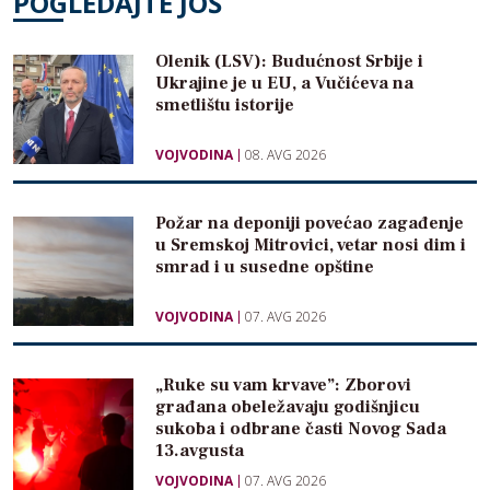
POGLEDAJTE JOŠ
Olenik (LSV): Budućnost Srbije i
Ukrajine je u EU, a Vučićeva na
smetlištu istorije
VOJVODINA
08. AVG 2026
Požar na deponiji povećao zagađenje
u Sremskoj Mitrovici, vetar nosi dim i
smrad i u susedne opštine
VOJVODINA
07. AVG 2026
„Ruke su vam krvave”: Zborovi
građana obeležavaju godišnjicu
sukoba i odbrane časti Novog Sada
13.avgusta
VOJVODINA
07. AVG 2026