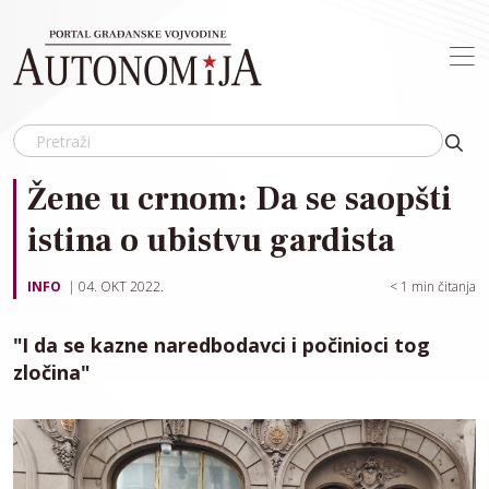
Skip to main content
Žene u crnom: Da se saopšti
istina o ubistvu gardista
INFO
04. OKT 2022.
< 1
min čitanja
"I da se kazne naredbodavci i počinioci tog
zločina"