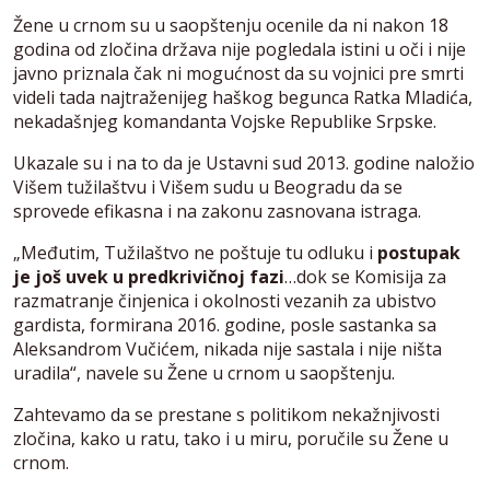
Žene u crnom su u saopštenju ocenile da ni nakon 18
godina od zločina država nije pogledala istini u oči i nije
javno priznala čak ni mogućnost da su vojnici pre smrti
videli tada najtraženijeg haškog begunca Ratka Mladića,
nekadašnjeg komandanta Vojske Republike Srpske.
Ukazale su i na to da je Ustavni sud 2013. godine naložio
Višem tužilaštvu i Višem sudu u Beogradu da se
sprovede efikasna i na zakonu zasnovana istraga.
„Međutim, Tužilaštvo ne poštuje tu odluku i
postupak
je još uvek u predkrivičnoj fazi
…dok se Komisija za
razmatranje činjenica i okolnosti vezanih za ubistvo
gardista, formirana 2016. godine, posle sastanka sa
Aleksandrom Vučićem, nikada nije sastala i nije ništa
uradila“, navele su Žene u crnom u saopštenju.
Zahtevamo da se prestane s politikom nekažnjivosti
zločina, kako u ratu, tako i u miru, poručile su Žene u
crnom.