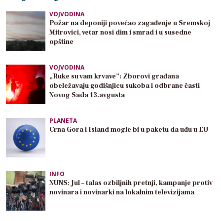
VOJVODINA
Požar na deponiji povećao zagađenje u Sremskoj
Mitrovici, vetar nosi dim i smrad i u susedne
opštine
VOJVODINA
„Ruke su vam krvave”: Zborovi građana
obeležavaju godišnjicu sukoba i odbrane časti
Novog Sada 13.avgusta
PLANETA
Crna Gora i Island mogle bi u paketu da uđu u EU
INFO
NUNS: Jul – talas ozbiljnih pretnji, kampanje protiv
novinara i novinarki na lokalnim televizijama