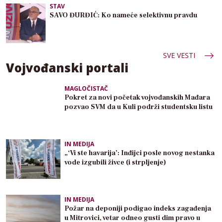
STAV
SAVO ĐURĐIĆ: Ko nameće selektivnu pravdu
SVE VESTI
Vojvođanski portali
MAGLOČISTAČ
Pokret za novi početak vojvođanskih Mađara
pozvao SVM da u Kuli podrži studentsku listu
IN MEDIJA
„‘Vi ste havarija’: Inđijci posle novog nestanka
vode izgubili živce (i strpljenje)
IN MEDIJA
Požar na deponiji podigao indeks zagađenja
u Mitrovici, vetar odneo gusti dim pravo u