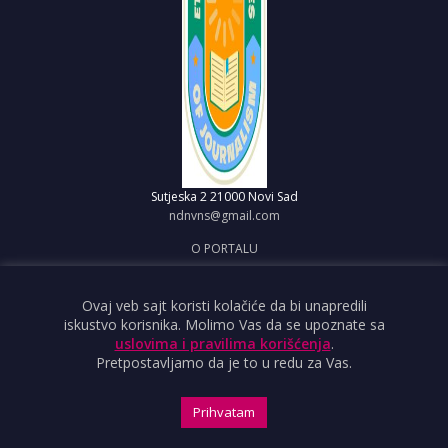
Sutjeska 2
21000 Novi Sad
ndnvns@gmail.com
O PORTALU
IMPRESUM
OBJAVI VEST
Ovaj veb sajt koristi kolačiće da bi unapredili
iskustvo korisnika. Molimo Vas da se upoznate sa
USLOVI KORIŠĆENJA
uslovima i pravilima korišćenja
.
Pretpostavljamo da je to u redu za Vas.
Prihvatam