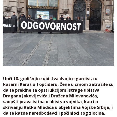
Uoči 18. godišnjice ubistva dvojice gardista u
kasarni Karaš u Topčideru, Žene u crnom zatražile su
da se prekine sa opstrukcijom istrage ubistva
Dragana Jakovljevića i Dražena Milovanovića,
saopšti prava istina o ubistvu vojnika, kao i o
skrivanju Ratka Mladića u objektima Vojske Srbije, i
da se kazne naredbodavci i počinioci tog zločina.