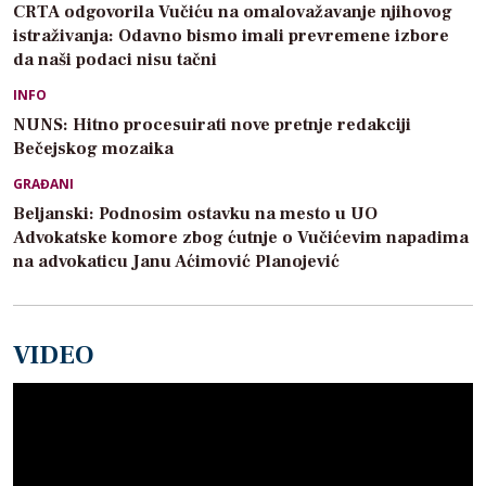
CRTA odgovorila Vučiću na omalovažavanje njihovog
istraživanja: Odavno bismo imali prevremene izbore
da naši podaci nisu tačni
INFO
NUNS: Hitno procesuirati nove pretnje redakciji
Bečejskog mozaika
GRAĐANI
Beljanski: Podnosim ostavku na mesto u UO
Advokatske komore zbog ćutnje o Vučićevim napadima
na advokaticu Janu Aćimović Planojević
VIDEO