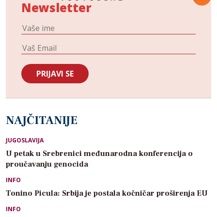
Newsletter
NAJČITANIJE
JUGOSLAVIJA
U petak u Srebrenici međunarodna konferencija o
proučavanju genocida
INFO
Tonino Picula: Srbija je postala kočničar proširenja EU
INFO