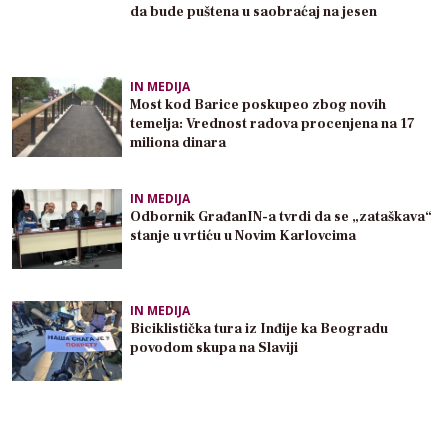
da bude puštena u saobraćaj na jesen
IN MEDIJA
Most kod Barice poskupeo zbog novih
temelja: Vrednost radova procenjena na 17
miliona dinara
IN MEDIJA
Odbornik GrađanIN-a tvrdi da se „zataškava“
stanje u vrtiću u Novim Karlovcima
IN MEDIJA
Biciklistička tura iz Inđije ka Beogradu
povodom skupa na Slaviji