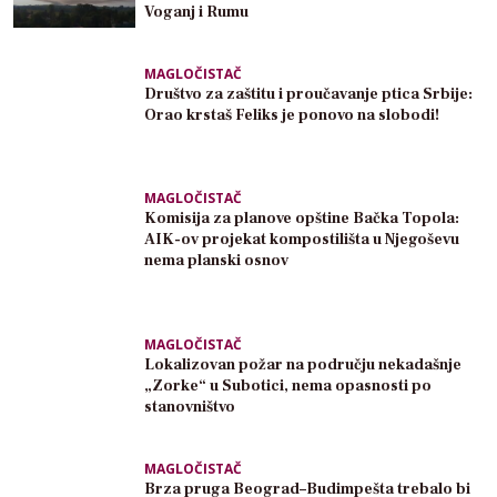
Voganj i Rumu
MAGLOČISTAČ
Društvo za zaštitu i proučavanje ptica Srbije:
Orao krstaš Feliks je ponovo na slobodi!
MAGLOČISTAČ
Komisija za planove opštine Bačka Topola:
AIK-ov projekat kompostilišta u Njegoševu
nema planski osnov
MAGLOČISTAČ
Lokalizovan požar na području nekadašnje
„Zorke“ u Subotici, nema opasnosti po
stanovništvo
MAGLOČISTAČ
Brza pruga Beograd–Budimpešta trebalo bi