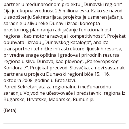
partner u međunarodnom projektu „Dunavski regioni“
čija je ukupna vrednost 2,5 miliona evra. Kako se navodi
u saopštenju Sekretarijata, projekta je usmeren jačanju
saradnje u slivu reke Dunav i izradi koncepta
prostornog planiranja radi jačanje funkcionalnosti
regiona „kao motora razvoja i kompetitivnosti“. Projekat
obuhvata i izradu „Dunavskog kataloga“, analiza
transportne i tehničke infrastrukture, ljudskih resursa,
privredne snage opština i gradova i prirodnih resursa
regiona u slivu Dunava, kao plovnog, „Panevropskog
Koridora 7“. Projekat predvodi Slovačka, a novi sastanak
partnera u projeku Dunavski regioni biće 15. i 16.
oktobra 2008. godine u Bratislavi.
Pored Sekretarijata za regionalnu i međunarodnu
saradnju Vojvodine učestvovaće i predstavnici regiona iz
Bugarske, Hrvatske, Mađarske, Rumunije.
(Beta)