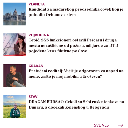
PLANETA
Kandidat za mađarskog predsednika čovek koji je
pobedio Orbanov sistem
VOJVODINA
Tepić: SNS funkcioneri ostavili Peščaru i druga
mesta nezaštićene od požara, milijarde za DTD
pojedene kroz fiktivne poslove
GRAĐANI
Pretučeni reditelj: Vučić je odgovoran za napad na
mene, zašto je moj mobilni u Uroševcu?
STAV
DRAGAN BURSAĆ: Čekali su Srbi ruske tenkove na
Dunavu, a dočekali Zelenskog u Beogradu
SVE VESTI