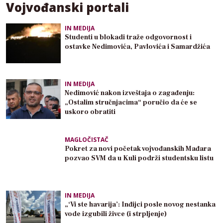
Vojvođanski portali
IN MEDIJA
Studenti u blokadi traže odgovornost i
ostavke Nedimovića, Pavlovića i Samardžića
IN MEDIJA
Nedimović nakon izveštaja o zagađenju:
„Ostalim stručnjacima“ poručio da će se
uskoro obratiti
MAGLOČISTAČ
Pokret za novi početak vojvođanskih Mađara
pozvao SVM da u Kuli podrži studentsku listu
IN MEDIJA
„‘Vi ste havarija’: Inđijci posle novog nestanka
vode izgubili živce (i strpljenje)