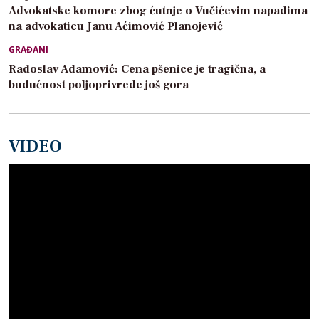
Advokatske komore zbog ćutnje o Vučićevim napadima
na advokaticu Janu Aćimović Planojević
GRAĐANI
Radoslav Adamović: Cena pšenice je tragična, a
budućnost poljoprivrede još gora
VIDEO