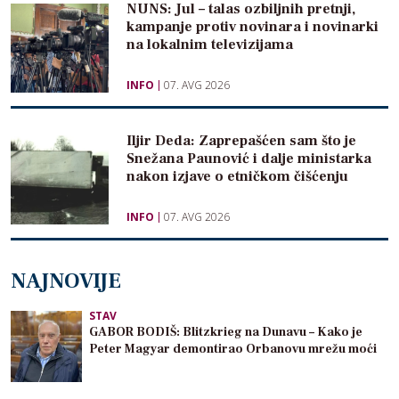
NUNS: Jul – talas ozbiljnih pretnji,
kampanje protiv novinara i novinarki
na lokalnim televizijama
INFO
07. AVG 2026
Iljir Deda: Zaprepašćen sam što je
Snežana Paunović i dalje ministarka
nakon izjave o etničkom čišćenju
INFO
07. AVG 2026
NAJNOVIJE
STAV
GABOR BODIŠ: Blitzkrieg na Dunavu – Kako je
Peter Magyar demontirao Orbanovu mrežu moći