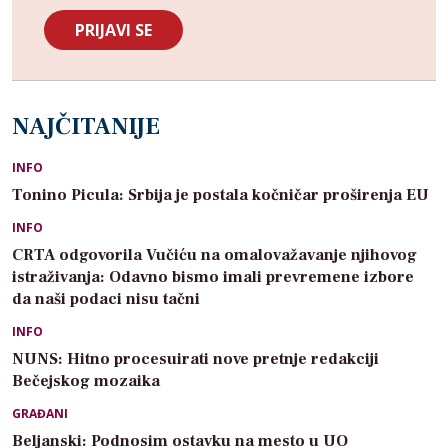
NAJČITANIJE
INFO
Tonino Picula: Srbija je postala kočničar proširenja EU
INFO
CRTA odgovorila Vučiću na omalovažavanje njihovog
istraživanja: Odavno bismo imali prevremene izbore
da naši podaci nisu tačni
INFO
NUNS: Hitno procesuirati nove pretnje redakciji
Bečejskog mozaika
GRAĐANI
Beljanski: Podnosim ostavku na mesto u UO