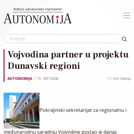
Skip to main content
Vojvodina partner u projektu
Dunavski regioni
AUTONOMIJA
10. SEP 2008.
< 1
min čitanja
Pokrajinski sekretarijat za regionalnu i
međunarodnu saradnju Vojvodine postao je danas