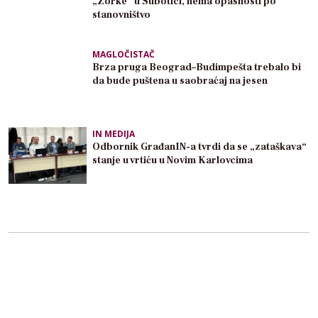
„Zorke“ u Subotici, nema opasnosti po
stanovništvo
MAGLOČISTAČ
Brza pruga Beograd–Budimpešta trebalo bi
da bude puštena u saobraćaj na jesen
IN MEDIJA
Odbornik GrađanIN-a tvrdi da se „zataškava“
stanje u vrtiću u Novim Karlovcima