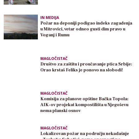
IN MEDIJA
Požar na deponiji podigao indeks zagađenja
u Mitrovici, vetar odneo gusti dim pravo u
Voganj i Rumu
MAGLOČISTAČ
Društvo za zaštitu i proučavanje ptica Srbije:
Orao krstaš Feliks je ponovo na slobodi!
MAGLOČISTAČ
Komisija za planove opštine Bačka Topola:
AIK-ov projekat kompostilišta u Njegoševu
nema planski osnov
MAGLOČISTAČ
Lokalizovan požar na području nekadašnje