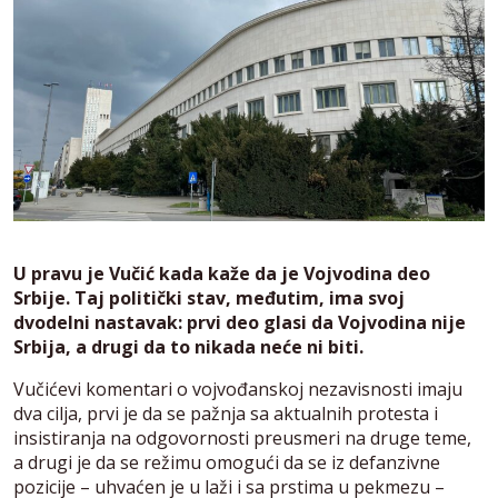
U pravu je Vučić kada kaže da je Vojvodina deo
Srbije. Taj politički stav, međutim, ima svoj
dvodelni nastavak: prvi deo glasi da Vojvodina nije
Srbija, a drugi da to nikada neće ni biti.
Vučićevi komentari o vojvođanskoj nezavisnosti imaju
dva cilja, prvi je da se pažnja sa aktualnih protesta i
insistiranja na odgovornosti preusmeri na druge teme,
a drugi je da se režimu omogući da se iz defanzivne
pozicije – uhvaćen je u laži i sa prstima u pekmezu –