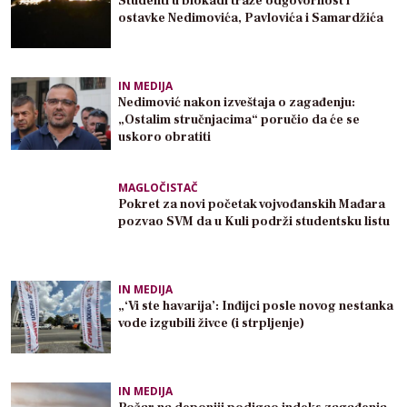
Studenti u blokadi traže odgovornost i
ostavke Nedimovića, Pavlovića i Samardžića
IN MEDIJA
Nedimović nakon izveštaja o zagađenju:
„Ostalim stručnjacima“ poručio da će se
uskoro obratiti
MAGLOČISTAČ
Pokret za novi početak vojvođanskih Mađara
pozvao SVM da u Kuli podrži studentsku listu
IN MEDIJA
„‘Vi ste havarija’: Inđijci posle novog nestanka
vode izgubili živce (i strpljenje)
IN MEDIJA