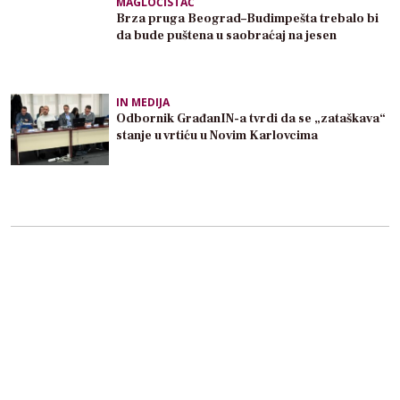
MAGLOČISTAČ
Brza pruga Beograd–Budimpešta trebalo bi
da bude puštena u saobraćaj na jesen
IN MEDIJA
Odbornik GrađanIN-a tvrdi da se „zataškava“
stanje u vrtiću u Novim Karlovcima