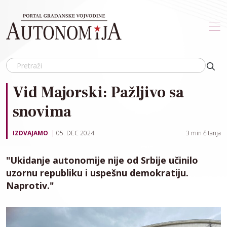
Skip to main content
Vid Majorski: Pažljivo sa
snovima
IZDVAJAMO
05. DEC 2024.
3
min čitanja
"Ukidanje autonomije nije od Srbije učinilo
uzornu republiku i uspešnu demokratiju.
Naprotiv."