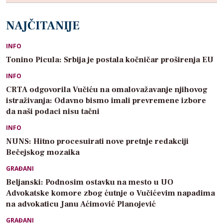
NAJČITANIJE
INFO
Tonino Picula: Srbija je postala kočničar proširenja EU
INFO
CRTA odgovorila Vučiću na omalovažavanje njihovog
istraživanja: Odavno bismo imali prevremene izbore
da naši podaci nisu tačni
INFO
NUNS: Hitno procesuirati nove pretnje redakciji
Bečejskog mozaika
GRAĐANI
Beljanski: Podnosim ostavku na mesto u UO
Advokatske komore zbog ćutnje o Vučićevim napadima
na advokaticu Janu Aćimović Planojević
GRAĐANI