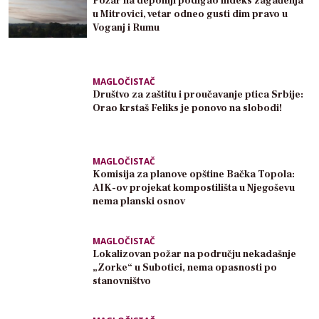
Požar na deponiji podigao indeks zagađenja
u Mitrovici, vetar odneo gusti dim pravo u
Voganj i Rumu
MAGLOČISTAČ
Društvo za zaštitu i proučavanje ptica Srbije:
Orao krstaš Feliks je ponovo na slobodi!
MAGLOČISTAČ
Komisija za planove opštine Bačka Topola:
AIK-ov projekat kompostilišta u Njegoševu
nema planski osnov
MAGLOČISTAČ
Lokalizovan požar na području nekadašnje
„Zorke“ u Subotici, nema opasnosti po
stanovništvo