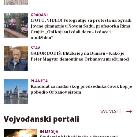
GRAĐANI
(FOTO, VIDEO) Fotografije sa protesta na ogradi
Jovine gimnazije u Novom Sadu, profesorka Rima
Grujić: „Oni koji su izdali decu – izdaće i
otadžbinu“
STAV
GABOR BODIŠ: Blitzkrieg na Dunavu – Kako je
Peter Magyar demontirao Orbanovu mrežu moći
PLANETA
Kandidat za mađarskog predsednika čovek koji je
pobedio Orbanov sistem
SVE VESTI
Vojvođanski portali
IN MEDIJA