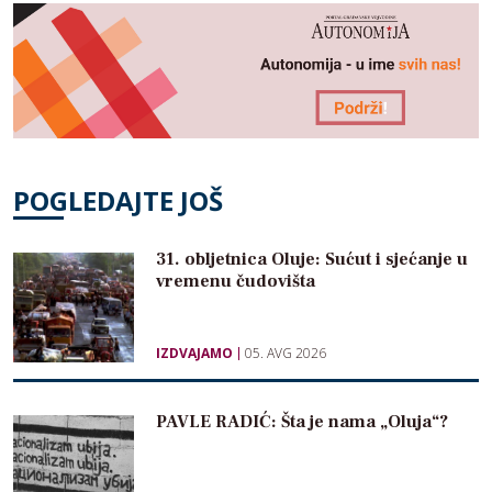
POGLEDAJTE JOŠ
31. obljetnica Oluje: Sućut i sjećanje u
vremenu čudovišta
IZDVAJAMO
05. AVG 2026
PAVLE RADIĆ: Šta je nama „Oluja“?