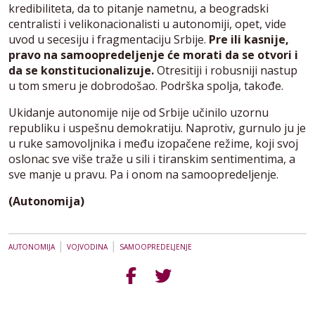
kredibiliteta, da to pitanje nametnu, a beogradski
centralisti i velikonacionalisti u autonomiji, opet, vide
uvod u secesiju i fragmentaciju Srbije.
Pre ili kasnije,
pravo na samoopredeljenje će morati da se otvori i
da se konstitucionalizuje.
Otresitiji i robusniji nastup
u tom smeru je dobrodošao. Podrška spolja, takođe.
Ukidanje autonomije nije od Srbije učinilo uzornu
republiku i uspešnu demokratiju. Naprotiv, gurnulo ju je
u ruke samovoljnika i među izopačene režime, koji svoj
oslonac sve više traže u sili i tiranskim sentimentima, a
sve manje u pravu. Pa i onom na samoopredeljenje.
(Autonomija)
|
|
AUTONOMIJA
VOJVODINA
SAMOOPREDELJENJE