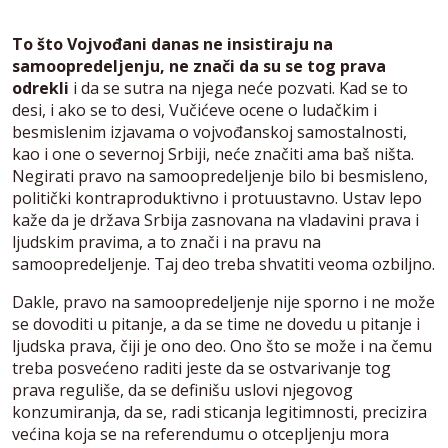
To što Vojvođani danas ne insistiraju na
samoopredeljenju, ne znači da su se tog prava
odrekli
i da se sutra na njega neće pozvati. Kad se to
desi, i ako se to desi, Vučićeve ocene o ludačkim i
besmislenim izjavama o vojvođanskoj samostalnosti,
kao i one o severnoj Srbiji, neće značiti ama baš ništa.
Negirati pravo na samoopredeljenje bilo bi besmisleno,
politički kontraproduktivno i protuustavno. Ustav lepo
kaže da je država Srbija zasnovana na vladavini prava i
ljudskim pravima, a to znači i na pravu na
samoopredeljenje. Taj deo treba shvatiti veoma ozbiljno.
Dakle, pravo na samoopredeljenje nije sporno i ne može
se dovoditi u pitanje, a da se time ne dovedu u pitanje i
ljudska prava, čiji je ono deo. Ono što se može i na čemu
treba posvećeno raditi jeste da se ostvarivanje tog
prava reguliše, da se definišu uslovi njegovog
konzumiranja, da se, radi sticanja legitimnosti, precizira
većina koja se na referendumu o otcepljenju mora