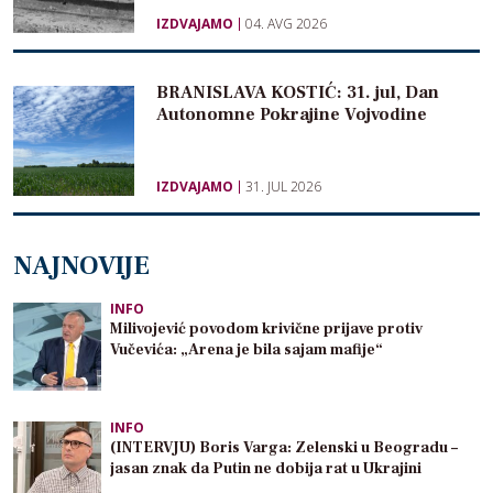
IZDVAJAMO
04. AVG 2026
BRANISLAVA KOSTIĆ: 31. jul, Dan
Autonomne Pokrajine Vojvodine
IZDVAJAMO
31. JUL 2026
NAJNOVIJE
INFO
Milivojević povodom krivične prijave protiv
Vučevića: „Arena je bila sajam mafije“
INFO
(INTERVJU) Boris Varga: Zelenski u Beogradu –
jasan znak da Putin ne dobija rat u Ukrajini