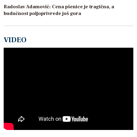
Radoslav Adamović: Cena pšenice je tragična, a
budućnost poljoprivrede još gora
VIDEO