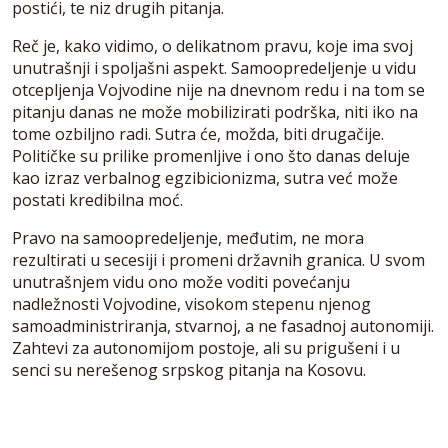
postići, te niz drugih pitanja.
Reč je, kako vidimo, o delikatnom pravu, koje ima svoj
unutrašnji i spoljašni aspekt. Samoopredeljenje u vidu
otcepljenja Vojvodine nije na dnevnom redu i na tom se
pitanju danas ne može mobilizirati podrška, niti iko na
tome ozbiljno radi. Sutra će, možda, biti drugačije.
Političke su prilike promenljive i ono što danas deluje
kao izraz verbalnog egzibicionizma, sutra već može
postati kredibilna moć.
Pravo na samoopredeljenje, međutim, ne mora
rezultirati u secesiji i promeni državnih granica. U svom
unutrašnjem vidu ono može voditi povećanju
nadležnosti Vojvodine, visokom stepenu njenog
samoadministriranja, stvarnoj, a ne fasadnoj autonomiji.
Zahtevi za autonomijom postoje, ali su prigušeni i u
senci su nerešenog srpskog pitanja na Kosovu.