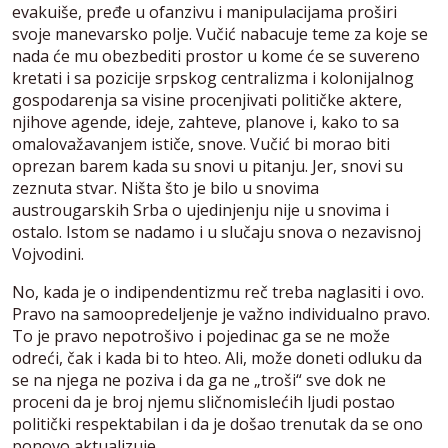
evakuiše, pređe u ofanzivu i manipulacijama proširi
svoje manevarsko polje. Vučić nabacuje teme za koje se
nada će mu obezbediti prostor u kome će se suvereno
kretati i sa pozicije srpskog centralizma i kolonijalnog
gospodarenja sa visine procenjivati političke aktere,
njihove agende, ideje, zahteve, planove i, kako to sa
omalovažavanjem ističe, snove. Vučić bi morao biti
oprezan barem kada su snovi u pitanju. Jer, snovi su
zeznuta stvar. Ništa što je bilo u snovima
austrougarskih Srba o ujedinjenju nije u snovima i
ostalo. Istom se nadamo i u slučaju snova o nezavisnoj
Vojvodini.
No, kada je o indipendentizmu reč treba naglasiti i ovo.
Pravo na samoopredeljenje je važno individualno pravo.
To je pravo nepotrošivo i pojedinac ga se ne može
odreći, čak i kada bi to hteo. Ali, može doneti odluku da
se na njega ne poziva i da ga ne „troši“ sve dok ne
proceni da je broj njemu sličnomislećih ljudi postao
politički respektabilan i da je došao trenutak da se ono
ponovo aktualizuje.