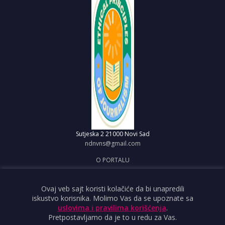
Sutjeska 2
21000 Novi Sad
ndnvns@gmail.com
O PORTALU
IMPRESUM
OBJAVI VEST
Ovaj veb sajt koristi kolačiće da bi unapredili
iskustvo korisnika. Molimo Vas da se upoznate sa
USLOVI KORIŠĆENJA
uslovima i pravilima korišćenja
.
Pretpostavljamo da je to u redu za Vas.