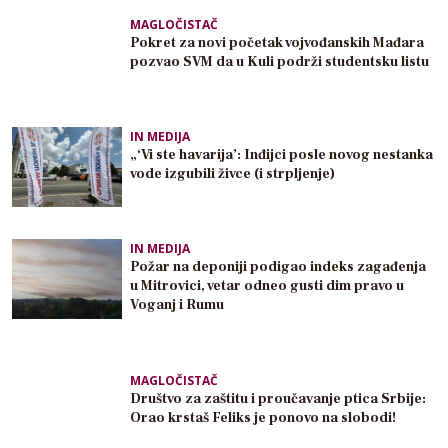
MAGLOČISTAČ
Pokret za novi početak vojvođanskih Mađara
pozvao SVM da u Kuli podrži studentsku listu
IN MEDIJA
„‘Vi ste havarija’: Inđijci posle novog nestanka
vode izgubili živce (i strpljenje)
IN MEDIJA
Požar na deponiji podigao indeks zagađenja
u Mitrovici, vetar odneo gusti dim pravo u
Voganj i Rumu
MAGLOČISTAČ
Društvo za zaštitu i proučavanje ptica Srbije:
Orao krstaš Feliks je ponovo na slobodi!