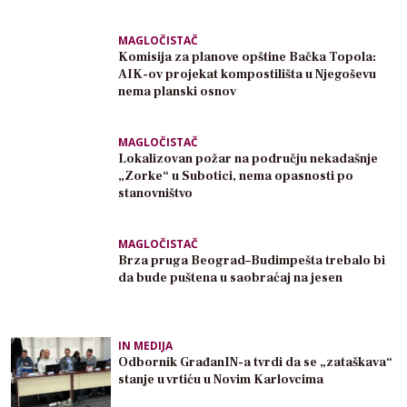
MAGLOČISTAČ
Komisija za planove opštine Bačka Topola:
AIK-ov projekat kompostilišta u Njegoševu
nema planski osnov
MAGLOČISTAČ
Lokalizovan požar na području nekadašnje
„Zorke“ u Subotici, nema opasnosti po
stanovništvo
MAGLOČISTAČ
Brza pruga Beograd–Budimpešta trebalo bi
da bude puštena u saobraćaj na jesen
IN MEDIJA
Odbornik GrađanIN-a tvrdi da se „zataškava“
stanje u vrtiću u Novim Karlovcima