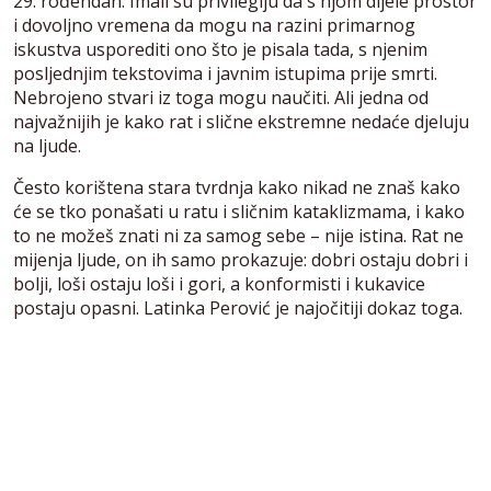
29. rođendan. Imali su privilegiju da s njom dijele prostor
i dovoljno vremena da mogu na razini primarnog
iskustva usporediti ono što je pisala tada, s njenim
posljednjim tekstovima i javnim istupima prije smrti.
Nebrojeno stvari iz toga mogu naučiti. Ali jedna od
najvažnijih je kako rat i slične ekstremne nedaće djeluju
na ljude.
Često korištena stara tvrdnja kako nikad ne znaš kako
će se tko ponašati u ratu i sličnim kataklizmama, i kako
to ne možeš znati ni za samog sebe – nije istina. Rat ne
mijenja ljude, on ih samo prokazuje: dobri ostaju dobri i
bolji, loši ostaju loši i gori, a konformisti i kukavice
postaju opasni. Latinka Perović je najočitiji dokaz toga.