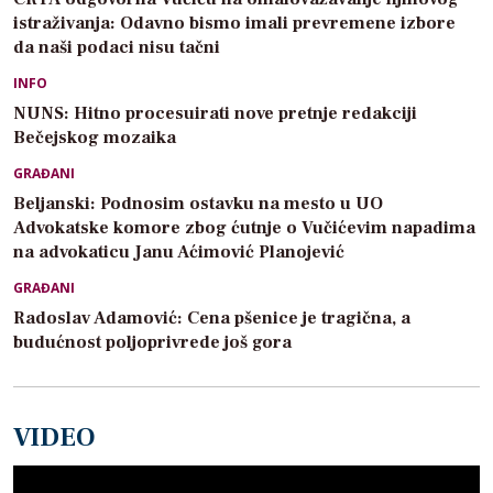
istraživanja: Odavno bismo imali prevremene izbore
da naši podaci nisu tačni
INFO
NUNS: Hitno procesuirati nove pretnje redakciji
Bečejskog mozaika
GRAĐANI
Beljanski: Podnosim ostavku na mesto u UO
Advokatske komore zbog ćutnje o Vučićevim napadima
na advokaticu Janu Aćimović Planojević
GRAĐANI
Radoslav Adamović: Cena pšenice je tragična, a
budućnost poljoprivrede još gora
VIDEO