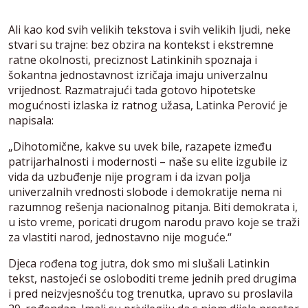
Ali kao kod svih velikih tekstova i svih velikih ljudi, neke
stvari su trajne: bez obzira na kontekst i ekstremne
ratne okolnosti, preciznost Latinkinih spoznaja i
šokantna jednostavnost izričaja imaju univerzalnu
vrijednost. Razmatrajući tada gotovo hipotetske
mogućnosti izlaska iz ratnog užasa, Latinka Perović je
napisala:
„Dihotomične, kakve su uvek bile, razapete između
patrijarhalnosti i modernosti – naše su elite izgubile iz
vida da uzbuđenje nije program i da izvan polja
univerzalnih vrednosti slobode i demokratije nema ni
razumnog rešenja nacionalnog pitanja. Biti demokrata i,
u isto vreme, poricati drugom narodu pravo koje se traži
za vlastiti narod, jednostavno nije moguće.“
Djeca rođena tog jutra, dok smo mi slušali Latinkin
tekst, nastojeći se osloboditi treme jednih pred drugima
i pred neizvjesnošću tog trenutka, upravo su proslavila