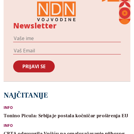
Newsletter
NAJČITANIJE
INFO
Tonino Picula: Srbija je postala kočničar proširenja EU
INFO
CRTA odgovorila Vučiću na omalovažavanje njihovog