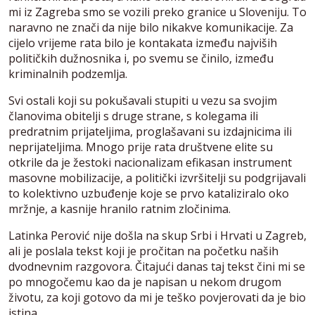
mi iz Zagreba smo se vozili preko granice u Sloveniju. To
naravno ne znači da nije bilo nikakve komunikacije. Za
cijelo vrijeme rata bilo je kontakata između najviših
političkih dužnosnika i, po svemu se činilo, između
kriminalnih podzemlja.
Svi ostali koji su pokušavali stupiti u vezu sa svojim
članovima obitelji s druge strane, s kolegama ili
predratnim prijateljima, proglašavani su izdajnicima ili
neprijateljima. Mnogo prije rata društvene elite su
otkrile da je žestoki nacionalizam efikasan instrument
masovne mobilizacije, a politički izvršitelji su podgrijavali
to kolektivno uzbuđenje koje se prvo kataliziralo oko
mržnje, a kasnije hranilo ratnim zločinima.
Latinka Perović nije došla na skup Srbi i Hrvati u Zagreb,
ali je poslala tekst koji je pročitan na početku naših
dvodnevnim razgovora. Čitajući danas taj tekst čini mi se
po mnogočemu kao da je napisan u nekom drugom
životu, za koji gotovo da mi je teško povjerovati da je bio
istina.