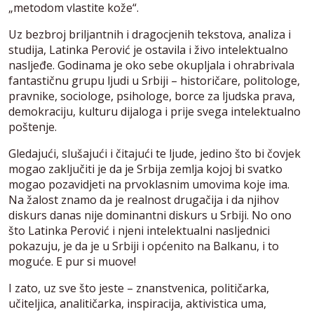
„metodom vlastite kože“.
Uz bezbroj briljantnih i dragocjenih tekstova, analiza i
studija, Latinka Perović je ostavila i živo intelektualno
nasljeđe. Godinama je oko sebe okupljala i ohrabrivala
fantastičnu grupu ljudi u Srbiji – historičare, politologe,
pravnike, sociologe, psihologe, borce za ljudska prava,
demokraciju, kulturu dijaloga i prije svega intelektualno
poštenje.
Gledajući, slušajući i čitajući te ljude, jedino što bi čovjek
mogao zaključiti je da je Srbija zemlja kojoj bi svatko
mogao pozavidjeti na prvoklasnim umovima koje ima.
Na žalost znamo da je realnost drugačija i da njihov
diskurs danas nije dominantni diskurs u Srbiji. No ono
što Latinka Perović i njeni intelektualni nasljednici
pokazuju, je da je u Srbiji i općenito na Balkanu, i to
moguće. E pur si muove!
I zato, uz sve što jeste – znanstvenica, političarka,
učiteljica, analitičarka, inspiracija, aktivistica uma,