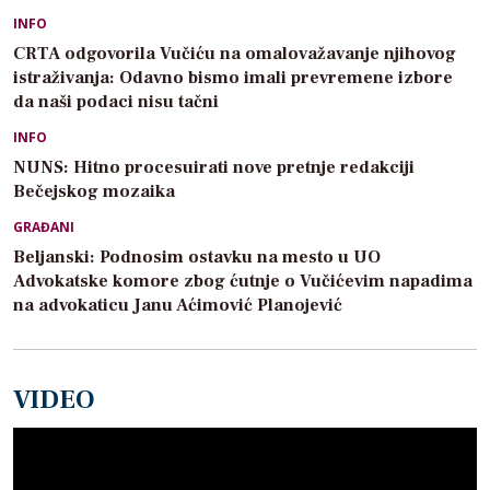
INFO
CRTA odgovorila Vučiću na omalovažavanje njihovog
istraživanja: Odavno bismo imali prevremene izbore
da naši podaci nisu tačni
INFO
NUNS: Hitno procesuirati nove pretnje redakciji
Bečejskog mozaika
GRAĐANI
Beljanski: Podnosim ostavku na mesto u UO
Advokatske komore zbog ćutnje o Vučićevim napadima
na advokaticu Janu Aćimović Planojević
VIDEO