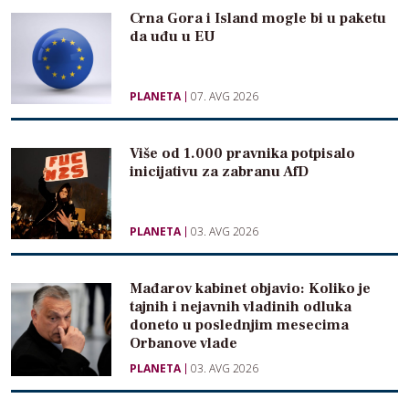
Crna Gora i Island mogle bi u paketu
da uđu u EU
PLANETA
07. AVG 2026
Više od 1.000 pravnika potpisalo
inicijativu za zabranu AfD
PLANETA
03. AVG 2026
Mađarov kabinet objavio: Koliko je
tajnih i nejavnih vladinih odluka
doneto u poslednjim mesecima
Orbanove vlade
PLANETA
03. AVG 2026