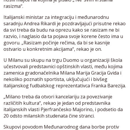
rasizma“.
Italijanski ministar za integraciju i međunarodnu
saradnju Andrea Rikardi je pozdravljajući prisutne rekao
da svi treba da budu na oprezu kako se rasizam ne bi
razvio, i naglasio da ta pojava svoje korene često ima u
govoru. „Rasizam počinje rečima, da bi se kasnije
ostvario u konkretnim akcijama“, rekao je on.
U Milanu su skupu na trgu Duomo u organizaciji škola
učestvovali predstavnici opštinskih vlasti, među kojima
zamenica gradonačelnika Milana Marija Gracija Gvida i
nekoliko poznatih sportista, uključujući i bivšeg
italijanskog fudbalskog reprezentativca Franka Barezija.
„Milano treba da otvori kancelariju za povezivanje
različitih kultura“, rekao je jedan od predstavnika
italijanskih vlasti Pjerfrančesko Majorino, i podsetio da
20 odsto milanskih studenata čine stranci.
Skupovi povodom Međunarodnog dana borbe protiv