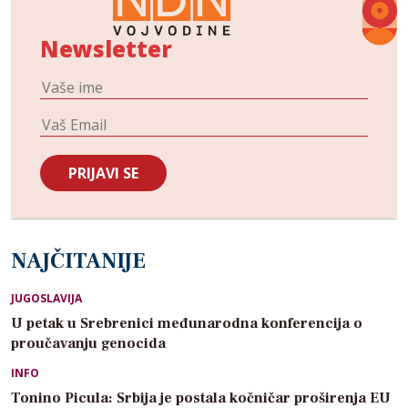
Newsletter
NAJČITANIJE
JUGOSLAVIJA
U petak u Srebrenici međunarodna konferencija o
proučavanju genocida
INFO
Tonino Picula: Srbija je postala kočničar proširenja EU