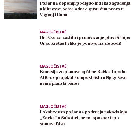
Požar na deponiji podigao indeks zagađenja
u Mitrovici, vetar odneo gusti dim pravo u
Voganj i Rumu
MAGLOČISTAČ
Društvo za zaštitu i proučavanje ptica Srbije:
Orao krstaš Feliks je ponovo na slobodi!
MAGLOČISTAČ
Komisija za planove opštine Bačka Topola:
AIK-ov projekat kompostilišta u Njegoševu
nema planski osnov
MAGLOČISTAČ
Lokalizovan požar na području nekadašnje
„Zorke“ u Subotici, nema opasnosti po
stanovništvo