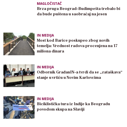
MAGLOČISTAČ
Brza pruga Beograd–Budimpešta trebalo bi
da bude puštena u saobraćaj na jesen
IN MEDIJA
Most kod Barice poskupeo zbog novih
temelja: Vrednost radova procenjena na 17
miliona dinara
IN MEDIJA
Odbornik GrađanIN-a tvrdi da se „zataškava“
stanje u vrtiću u Novim Karlovcima
IN MEDIJA
Biciklistička tura iz Inđije ka Beogradu
povodom skupa na Slaviji