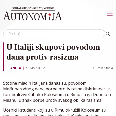
Skip to main content
U Italiji skupovi povodom
dana protiv rasizma
PLANETA
21. MAR 2012.
< 1
min čitanja
Stotine mladih Italijana danas su, povodom
Međunarodnog dana borbe protiv rasne diskriminacije,
formirali živi štit oko Koloseuma u Rimu i trga Duomo u
Milanu, u znak borbe protiv svakog oblika rasizma.
Učenici i studenti koji su u Rimu okružili Koloseum su
nosili majice na kojima je pisalo „’Ne’ svim vrstama