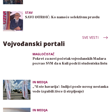
STAV
SAVO ĐURĐIĆ: Ko nameće selektivnu pravdu
SVE VESTI
Vojvođanski portali
MAGLOČISTAČ
Pokret za novi početak vojvođanskih Mađara
pozvao SVM da u Kuli podrži studentsku listu
IN MEDIJA
„‘Vi ste havarija’: Inđijci posle novog nestanka
vode izgubili živce (i strpljenje)
IN MEDIJA