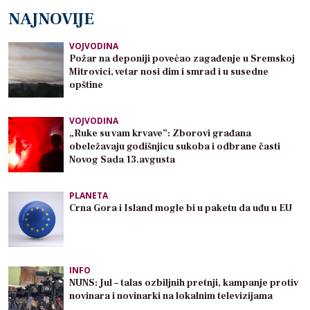
NAJNOVIJE
VOJVODINA
Požar na deponiji povećao zagađenje u Sremskoj
Mitrovici, vetar nosi dim i smrad i u susedne
opštine
VOJVODINA
„Ruke su vam krvave”: Zborovi građana
obeležavaju godišnjicu sukoba i odbrane časti
Novog Sada 13.avgusta
PLANETA
Crna Gora i Island mogle bi u paketu da uđu u EU
INFO
NUNS: Jul – talas ozbiljnih pretnji, kampanje protiv
novinara i novinarki na lokalnim televizijama