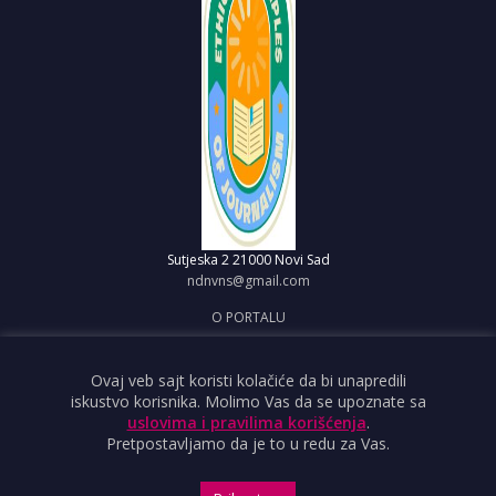
Sutjeska 2
21000 Novi Sad
ndnvns@gmail.com
O PORTALU
IMPRESUM
OBJAVI VEST
Ovaj veb sajt koristi kolačiće da bi unapredili
iskustvo korisnika. Molimo Vas da se upoznate sa
USLOVI KORIŠĆENJA
uslovima i pravilima korišćenja
.
Pretpostavljamo da je to u redu za Vas.