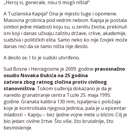
„Heroj si, generale, nisu ti mogli ništa!“
A Tuzlanska Kapija? Ona je mjesto tuge i opomene.
Masovna grobnica pod vedrim nebom. Kapija je postala
simbol jedne mladosti koju su, u zenitu života, prekinuli
oni koji i danas uživaju zaštitu države, crkve, akademije,
sudstva i političkih elita. Samo neko ko nije čovjek može
danas reći da se tamo ništa nije desilo.
A desilo se. I to je sudski utvrđeno.
Sud Bosne i Hercegovine je 2009. godine
pravosnažno
osudio Novaka Đukića na 25 godina
zatvora
zbog
ratnog zločina protiv civilnog
stanovništva
. Tokom suđenja dokazano je da je
naredio granatiranje centra Tuzle 25. maja 1995.
godine. Granata kalibra 130 mm, ispaljena s položaja
koje je kontrolisala njegova jedinica, pala je u epicentar
mladosti – Kapiju – bez ijedne vojne mete u blizini. Cilj je
bio jedan: civilne žrtve. Što više, što brutalnije, što
besmislenije.