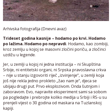
Arhivska fotografija (Dnevni avaz)
Trideset godina kasnije – hodamo po krvi. Hodamo
po lažima. Hodamo po nepravdi
. Hodamo, kao zombiji,
kroz zemlju u kojoj se masovni zločini poriču, a zločinci
uzdižu u legende.
Jer, u zemlji u kojoj ni jedna institucija – ni Skupština
Srbije, ni entitetski organi, ni Srpska pravoslavna crkva
– nije u stanju izgovoriti riječ „izvinjenje“, u zemlji koja
još nije rekla jedno prokleto „žao nam je“, djeca se
ubijaju drugi put. Prvo eksplozivom. Onda šutnjom i
zaboravom. Evo, napravite eksperiment sami sa sobom
pa pogledajte i prebrojte koliko medija u Srbiji i RS-u su
prenjeli vijest o 30 godina od maskara na Tuzlanskoj
kapiji.