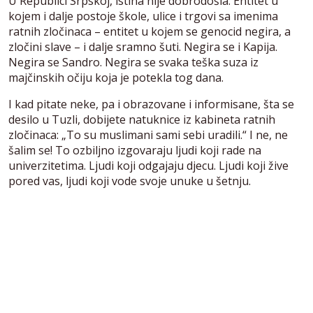
U Republici Srpskoj, istina nije dobrodošla. Entitet u
kojem i dalje postoje škole, ulice i trgovi sa imenima
ratnih zločinaca – entitet u kojem se genocid negira, a
zločini slave – i dalje sramno šuti. Negira se i Kapija.
Negira se Sandro. Negira se svaka teška suza iz
majčinskih očiju koja je potekla tog dana.
I kad pitate neke, pa i obrazovane i informisane, šta se
desilo u Tuzli, dobijete natuknice iz kabineta ratnih
zločinaca: „To su muslimani sami sebi uradili.“ I ne, ne
šalim se! To ozbiljno izgovaraju ljudi koji rade na
univerzitetima. Ljudi koji odgajaju djecu. Ljudi koji žive
pored vas, ljudi koji vode svoje unuke u šetnju.