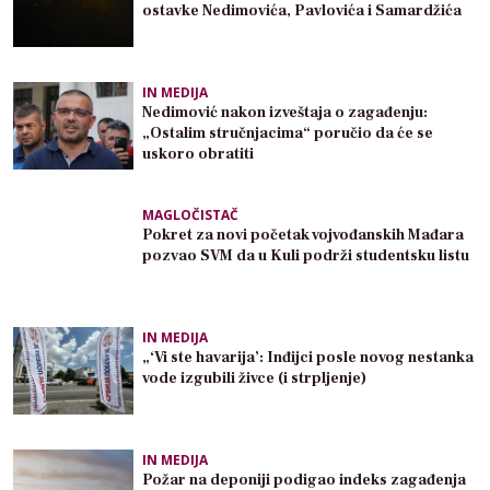
ostavke Nedimovića, Pavlovića i Samardžića
IN MEDIJA
Nedimović nakon izveštaja o zagađenju:
„Ostalim stručnjacima“ poručio da će se
uskoro obratiti
MAGLOČISTAČ
Pokret za novi početak vojvođanskih Mađara
pozvao SVM da u Kuli podrži studentsku listu
IN MEDIJA
„‘Vi ste havarija’: Inđijci posle novog nestanka
vode izgubili živce (i strpljenje)
IN MEDIJA
Požar na deponiji podigao indeks zagađenja