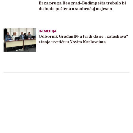
Brza pruga Beograd–Budimpešta trebalo bi
da bude puštena u saobraćaj na jesen
IN MEDIJA
Odbornik GrađanIN-a tvrdi da se „zataškava“
stanje u vrtiću u Novim Karlovcima