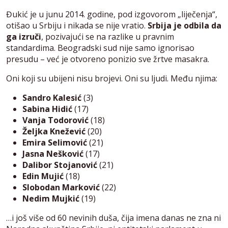
Đukić je u junu 2014. godine, pod izgovorom „liječenja“,
otišao u Srbiju i nikada se nije vratio.
Srbija je odbila da
ga izruči
, pozivajući se na razlike u pravnim
standardima. Beogradski sud nije samo ignorisao
presudu – već je otvoreno ponizio sve žrtve masakra.
Oni koji su ubijeni nisu brojevi. Oni su ljudi. Među njima:
Sandro Kalesić
(3)
Sabina Hidić
(17)
Vanja Todorović
(18)
Željka Knežević
(20)
Emira Selimović
(21)
Jasna Nešković
(17)
Dalibor Stojanović
(21)
Edin Mujić
(18)
Slobodan Marković
(22)
Nedim Mujkić
(19)
…i još više od 60 nevinih duša, čija imena danas ne zna ni