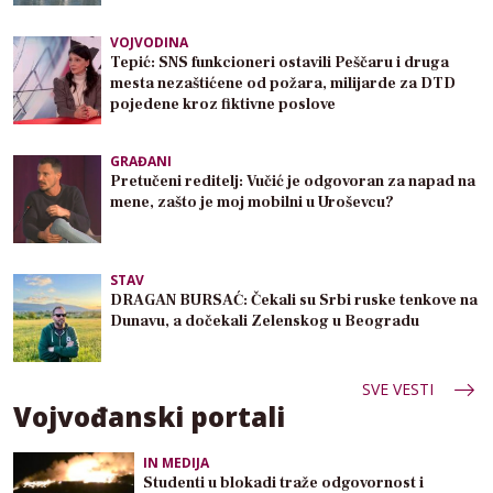
VOJVODINA
Tepić: SNS funkcioneri ostavili Peščaru i druga
mesta nezaštićene od požara, milijarde za DTD
pojedene kroz fiktivne poslove
GRAĐANI
Pretučeni reditelj: Vučić je odgovoran za napad na
mene, zašto je moj mobilni u Uroševcu?
STAV
DRAGAN BURSAĆ: Čekali su Srbi ruske tenkove na
Dunavu, a dočekali Zelenskog u Beogradu
SVE VESTI
Vojvođanski portali
IN MEDIJA
Studenti u blokadi traže odgovornost i