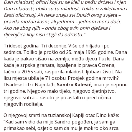
Dan mladosti, oficiri koji su se kleli u bivšu državu i njen
Dan mladosti, ubilu su tu mladost. Toliko o zakletvama i
časti oficirskoj. Ali neka znaju svi Đukići ovog svijeta –
pravda možda kasni, ali jednom – jednom mora doći.
Ako ne zbog njih – onda zbog svih onih dječaka i
djevojčica koji nisu stigli da odrastu.“
Trideset godina. Tri decenije. Više od hiljadu i po
sedmica. Toliko je prošlo od 25. maja 1995. godine. Dana
kada je pakao sišao na zemlju, među djecu Tuzle. Dana
kada je srpska granata, ispaljena iz pravca Ozrena,
tačno u 20:55 sati, rasporila mladost, ljubav i život. Na
licu mjesta ubila je 71 osobu. Prosjek godina mrtvih?
Dvadeset i tri. Najmlađi,
Sandro Kalesić
, imao je nepune
tri godine. Njegovo malo tijelo, njegovo djetinjstvo,
njegovo sutra – rasuto je po asfaltu i pred očima
njegovih roditelja.
O njegovoj smrti na tuzlanskoj Kapiji otac Dino kaže:
“Kad sam vidio da mi je Sandro pogođen, ja sam ga
primakao sebi, osjetio sam da mu je mokro oko srca.