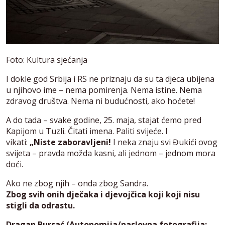
Foto: Kultura sjećanja
I dokle god Srbija i RS ne priznaju da su ta djeca ubijena
u njihovo ime – nema pomirenja. Nema istine. Nema
zdravog društva. Nema ni budućnosti, ako hoćete!
A do tada – svake godine, 25. maja, stajat ćemo pred
Kapijom u Tuzli. Čitati imena. Paliti svijeće. I
vikati:
„Niste zaboravljeni!
I neka znaju svi Đukići ovog
svijeta – pravda možda kasni, ali jednom – jednom mora
doći.
Ako ne zbog njih – onda zbog Sandra.
Zbog svih onih dječaka i djevojčica koji koji nisu
stigli da odrastu.
Dragan Bursać (Autonomija/naslovna fotografija: