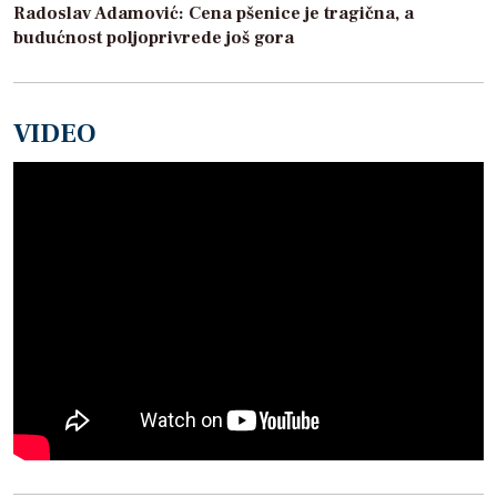
Radoslav Adamović: Cena pšenice je tragična, a
budućnost poljoprivrede još gora
VIDEO