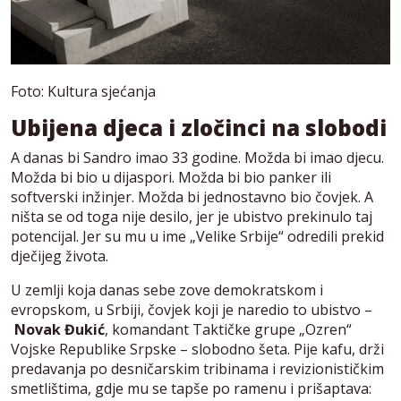
Foto: Kultura sjećanja
Ubijena djeca i zločinci na slobodi
A danas bi Sandro imao 33 godine. Možda bi imao djecu.
Možda bi bio u dijaspori. Možda bi bio panker ili
softverski inžinjer. Možda bi jednostavno bio čovjek. A
ništa se od toga nije desilo, jer je ubistvo prekinulo taj
potencijal. Jer su mu u ime „Velike Srbije“ odredili prekid
dječijeg života.
U zemlji koja danas sebe zove demokratskom i
evropskom, u Srbiji, čovjek koji je naredio to ubistvo –
Novak Đukić
, komandant Taktičke grupe „Ozren“
Vojske Republike Srpske – slobodno šeta. Pije kafu, drži
predavanja po desničarskim tribinama i revizionističkim
smetlištima, gdje mu se tapše po ramenu i prišaptava: