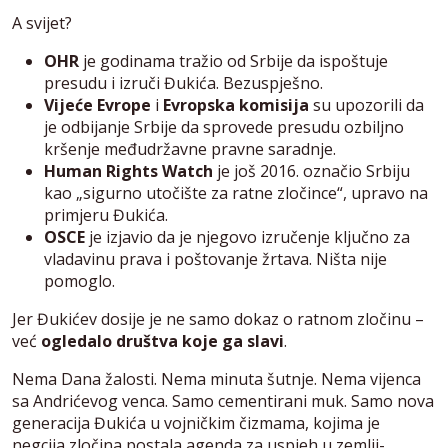
A svijet?
OHR
je godinama tražio od Srbije da ispoštuje
presudu i izruči Đukića. Bezuspješno.
Vijeće Evrope
i
Evropska komisija
su upozorili da
je odbijanje Srbije da sprovede presudu ozbiljno
kršenje međudržavne pravne saradnje.
Human Rights Watch
je još 2016. označio Srbiju
kao „sigurno utočište za ratne zločince“, upravo na
primjeru Đukića.
OSCE
je izjavio da je njegovo izručenje ključno za
vladavinu prava i poštovanje žrtava. Ništa nije
pomoglo.
Jer Đukićev dosije je ne samo dokaz o ratnom zločinu –
već
ogledalo društva koje ga slavi
.
Nema Dana žalosti. Nema minuta šutnje. Nema vijenca
sa Andrićevog venca. Samo cementirani muk. Samo nova
generacija Đukića u vojničkim čizmama, kojima je
negcija zločina postala agenda za uspjeh u zemlji-