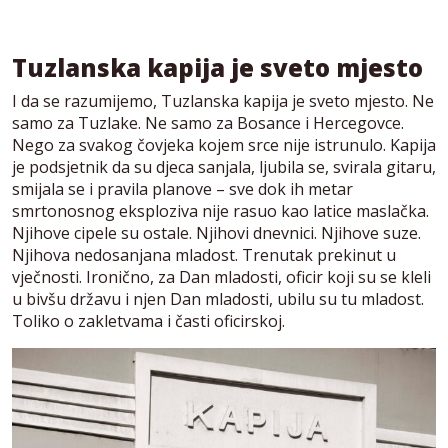
Tuzlanska kapija je sveto mjesto
I da se razumijemo, Tuzlanska kapija je sveto mjesto. Ne
samo za Tuzlake. Ne samo za Bosance i Hercegovce.
Nego za svakog čovjeka kojem srce nije istrunulo. Kapija
je podsjetnik da su djeca sanjala, ljubila se, svirala gitaru,
smijala se i pravila planove – sve dok ih metar
smrtonosnog eksploziva nije rasuo kao latice maslačka.
Njihove cipele su ostale. Njihovi dnevnici. Njihove suze.
Njihova nedosanjana mladost. Trenutak prekinut u
vječnosti. Ironično, za Dan mladosti, oficir koji su se kleli
u bivšu državu i njen Dan mladosti, ubilu su tu mladost.
Toliko o zakletvama i časti oficirskoj.