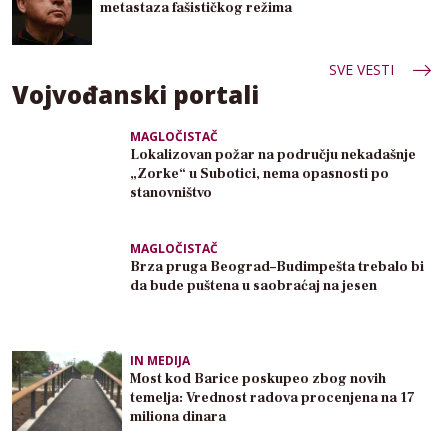
metastaza fašističkog režima
SVE VESTI
Vojvođanski portali
MAGLOČISTAČ
Lokalizovan požar na području nekadašnje
„Zorke“ u Subotici, nema opasnosti po
stanovništvo
MAGLOČISTAČ
Brza pruga Beograd–Budimpešta trebalo bi
da bude puštena u saobraćaj na jesen
IN MEDIJA
Most kod Barice poskupeo zbog novih
temelja: Vrednost radova procenjena na 17
miliona dinara