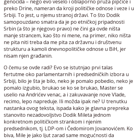
genocida – nego evo veselo i oblaporno pruža pipčiće i
preko Drine, nameran da kroji političke odnose i veze i u
Srbiji. To jest, u njemu stranoj državi. To što Dodik
samopouzdano smatra da je po etničkoj pripadnosti
Srbin (a što je njegovo pravo) ne čini ga ovde ništa
manje strancem, kao što ni mene, na primer, niko ništa
ne pita niti treba da me pita za državnu i društvenu
strukturu a kamoli dnevnopolitičke odnose u BiH, jer
nisam njen građanin.
O čemu se ovde radi? Evo se istutnjao prvi talas
fertutme oko parlamentarnih i predsedničkih izbora u
Srbiji, bilo je šta je bilo, neko je pomalo pobedio, neko je
pomalo izgubio, brukao se ko se brukao, Master se
uselio na Andrićev venac, a i zakuvavanje nove Vlade,
recimo, lepo napreduje. Ili možda ipak ne? U trenutku
nastanka ovog teksta, ispada kako je glavna prepreka
stanovito nezadovoljstvo Dodik Mileta jednom
konkretnom političkom strankom i njenim
predsednikom, tj. LDP-om i Čedomirom Jovanovićem. Ko
biva, Mile je jako ljut zarad same mogućnosti da