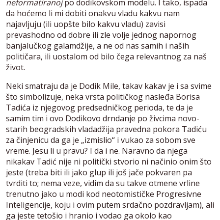
neformatiranoj
po dodikovskom modelu. I tako, ispada
da hoćemo li mi dobiti onakvu vladu kakvu nam
najavljuju (ili uopšte bilo kakvu vladu) zavisi
prevashodno od dobre ili zle volje jednog napornog
banjalučkog galamdžije, a ne od nas samih i naših
političara, ili uostalom od bilo čega relevantnog za naš
život.
Neki smatraju da je Dodik Mile, takav kakav je i sa svime
što simbolizuje, neka vrsta političkog nasleđa Borisa
Tadića iz njegovog predsedničkog perioda, te da je
samim tim i ovo Dodikovo drndanje po živcima novo-
starih beogradskih vladadžija pravedna pokora Tadiću
za činjenicu da ga je „izmislio“ i vukao za sobom sve
vreme. Jesu li u pravu? I da i ne. Naravno da njega
nikakav Tadić nije ni politički stvorio ni načinio onim što
jeste (treba biti ili jako glup ili još jače pokvaren pa
tvrditi to; nema veze, vidim da su takve otmene vrline
trenutno jako u modi kod neotomističke Progresivne
Inteligencije, koju i ovim putem srdačno pozdravljam), ali
ga jeste tetošio i hranio i vodao ga okolo kao