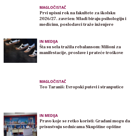
MAGLOČISTAČ
Prvi upisni rok na fakultete za školsku
2026/27. završen: Mladi biraju psihologiju i
medicinu, poslodavci traže inženjere
IN MEDIJA
Šta su sela tražila rebalansom: Milioni za
manifestacije, proslave i prateće troškove
MAGLOČISTAČ
Teo Taraniš: Evropski putevi i stranputice
IN MEDIJA
Pravo koje se retko koristi: Građani mogu da
prisustvuju sednicama Skupštine opštine