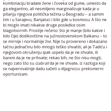
kombinaciju bradate žene i čoveka od gume, umesto da
ga elegantno, ali nesmiljeno marginalizuje kada je u
pitanju njegova politička težina u Beogradu – a samim
tim i u Sarajevu, Banjaluci i bilo gde u kosmosu. A što ne
bi moglo imati nikakve druge posledice osim
blagotvornih. Prostije rečeno: što je manje (bilo kakve i
bilo čije) dodikovštine na južnoslovenskom Balkanu – to
se mirnije i normalnije živi. Nije tu provereno i dokazano
tačnu jednačinu bilo mnogo teško shvatiti, ali je Tadiću i
njegovom okruženju ipak uspelo da je ne shvate, ili
barem da je ne prihvate; rekao bih, ne što nisu mogli,
nego zato što su
izabrali
da je ne shvate, iz razloga koji
se najverovatnije dadu sažeti u dijagnozu: prekomerni
oportunizam.