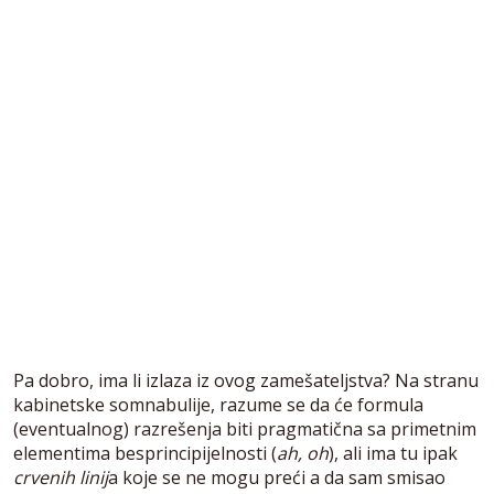
Pa dobro, ima li izlaza iz ovog zamešateljstva? Na stranu
kabinetske somnabulije, razume se da će formula
(eventualnog) razrešenja biti pragmatična sa primetnim
elementima besprincipijelnosti (
ah, oh
), ali ima tu ipak
crvenih linij
a koje se ne mogu preći a da sam smisao