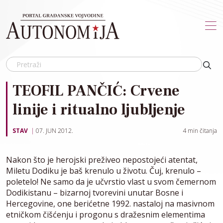
Skip to main content
TEOFIL PANČIĆ: Crvene
linije i ritualno ljubljenje
STAV
07. JUN 2012.
4
min čitanja
Nakon što je herojski preživeo nepostojeći atentat,
Miletu Dodiku je baš krenulo u životu. Čuj, krenulo –
poletelo! Ne samo da je učvrstio vlast u svom čemernom
Dodikistanu – bizarnoj tvorevini unutar Bosne i
Hercegovine, one berićetne 1992. nastaloj na masivnom
etničkom čišćenju i progonu s dražesnim elementima