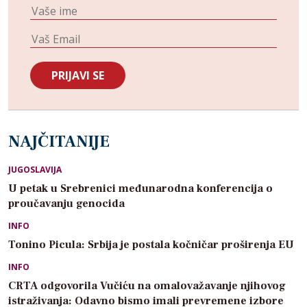
NAJČITANIJE
JUGOSLAVIJA
U petak u Srebrenici međunarodna konferencija o
proučavanju genocida
INFO
Tonino Picula: Srbija je postala kočničar proširenja EU
INFO
CRTA odgovorila Vučiću na omalovažavanje njihovog
istraživanja: Odavno bismo imali prevremene izbore