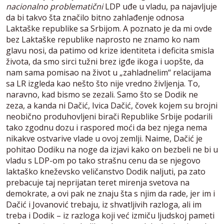
nacionalno problematični
LDP uđe u vladu, pa najavljuje
da bi takvo šta značilo bitno zahlađenje odnosa
Laktaške republike sa Srbijom. A poznato je da mi ovde
bez Laktaške republike naprosto ne znamo ko nam
glavu nosi, da patimo od krize identiteta i deficita smisla
života, da smo sirci tužni brez igđe ikoga i uopšte, da
nam sama pomisao na život u „zahladnelim“ relacijama
sa LR izgleda kao nešto što nije vredno življenja. To,
naravno, kad bismo se zezali. Samo što se Dodik ne
zeza, a kanda ni Dačić, Ivica Dačić, čovek kojem su brojni
neobično produhovljeni birači Republike Srbije podarili
tako zgodnu dozu i raspored moći da bez njega nema
nikakve ostvarive vlade u ovoj zemlji. Naime, Dačić je
pohitao Dodiku na noge da izjavi kako on bezbeli ne bi u
vladu s LDP-om po tako strašnu cenu da se njegovo
laktaško kneževsko veličanstvo Dodik naljuti, pa zato
prebacuje taj neprijatan teret mirenja svetova na
demokrate, a ovi pak ne znaju šta s njim da rade, jer im i
Dačić i Jovanović trebaju, iz shvatljivih razloga, ali im
treba i Dodik – iz razloga koji već izmiču ljudskoj pameti