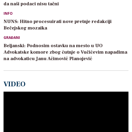
da naši podaci nisu tačni
INFO
NUNS: Hitno procesuirati nove pretnje redakciji
Bečejskog mozaika
GRAĐANI
Beljanski: Podnosim ostavku na mesto u UO
Advokatske komore zbog ćutnje o Vučićevim napadima
na advokaticu Janu Aćimović Planojević
VIDEO