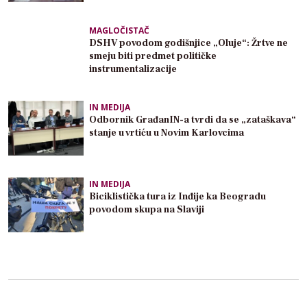
MAGLOČISTAČ
DSHV povodom godišnjice „Oluje“: Žrtve ne
smeju biti predmet političke
instrumentalizacije
IN MEDIJA
Odbornik GrađanIN-a tvrdi da se „zataškava“
stanje u vrtiću u Novim Karlovcima
IN MEDIJA
Biciklistička tura iz Inđije ka Beogradu
povodom skupa na Slaviji