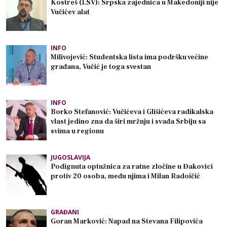
Kostreš (LSV): Srpska zajednica u Makedoniji nije
Vučićev alat
INFO
Milivojević: Studentska lista ima podršku većine
građana, Vučić je toga svestan
INFO
Borko Stefanović: Vučićeva i Glišićeva radikalska
vlast jedino zna da širi mržnju i svađa Srbiju sa
svima u regionu
JUGOSLAVIJA
Podignuta optužnica za ratne zločine u Đakovici
protiv 20 osoba, među njima i Milan Radoičić
GRAĐANI
Goran Marković: Napad na Stevana Filipovića