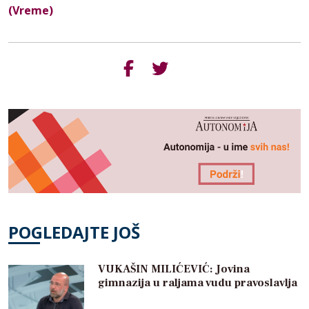
(Vreme)
POGLEDAJTE JOŠ
VUKAŠIN MILIĆEVIĆ: Jovina
gimnazija u raljama vudu pravoslavlja