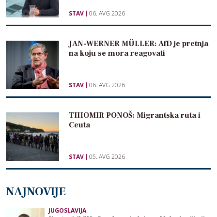
STAV
06. AVG 2026
JAN-WERNER MÜLLER: AfD je pretnja
na koju se mora reagovati
STAV
06. AVG 2026
TIHOMIR PONOŠ: Migrantska ruta i
Ceuta
STAV
05. AVG 2026
NAJNOVIJE
JUGOSLAVIJA