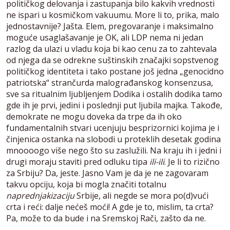
političkog delovanja i zastupanja bilo kakvih vrednosti
ne ispari u kosmičkom vakuumu. More li to, prika, malo
jednostavnije? Jašta. Elem, pregovaranje i maksimalno
moguće usaglašavanje je OK, ali LDP nema ni jedan
razlog da ulazi u vladu koja bi kao cenu za to zahtevala
od njega da se odrekne suštinskih značajki sopstvenog
političkog identiteta i tako postane još jedna „genocidno
patriotska“ strančurda malograđanskog konsenzusa,
sve sa ritualnim ljubljenjem Dodika i ostalih dodika tamo
gde ih je prvi, jedini i poslednji put ljubila majka. Takođe,
demokrate ne mogu doveka da trpe da ih oko
fundamentalnih stvari ucenjuju besprizornici kojima je i
činjenica ostanka na slobodi u proteklih desetak godina
mnoooogo više nego što su zaslužili. Na kraju ih i jedni i
drugi moraju staviti pred odluku tipa
ili-ili
. Je li to rizično
za Srbiju? Da, jeste. Jasno Vam je da je ne zagovaram
takvu opciju, koja bi mogla značiti totalnu
naprednjakizaciju
Srbije, ali negde se mora po(d)vući
crta i reći: dalje nećeš moći! A gde je to, mislim, ta crta?
Pa, može to da bude i na Sremskoj Rači, zašto da ne.