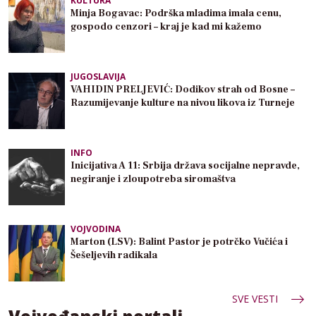
KULTURA
Minja Bogavac: Podrška mladima imala cenu,
gospodo cenzori – kraj je kad mi kažemo
JUGOSLAVIJA
VAHIDIN PRELJEVIĆ: Dodikov strah od Bosne –
Razumijevanje kulture na nivou likova iz Turneje
INFO
Inicijativa A 11: Srbija država socijalne nepravde,
negiranje i zloupotreba siromaštva
VOJVODINA
Marton (LSV): Balint Pastor je potrčko Vučića i
Šešeljevih radikala
SVE VESTI