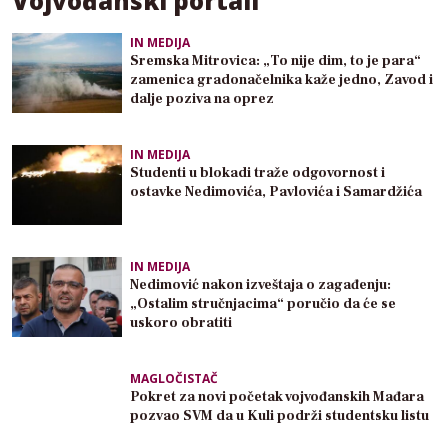
Vojvođanski portali
IN MEDIJA
Sremska Mitrovica: „To nije dim, to je para“
zamenica gradonačelnika kaže jedno, Zavod i
dalje poziva na oprez
IN MEDIJA
Studenti u blokadi traže odgovornost i
ostavke Nedimovića, Pavlovića i Samardžića
IN MEDIJA
Nedimović nakon izveštaja o zagađenju:
„Ostalim stručnjacima“ poručio da će se
uskoro obratiti
MAGLOČISTAČ
Pokret za novi početak vojvođanskih Mađara
pozvao SVM da u Kuli podrži studentsku listu