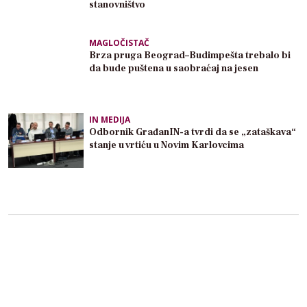
stanovništvo
MAGLOČISTAČ
Brza pruga Beograd–Budimpešta trebalo bi
da bude puštena u saobraćaj na jesen
IN MEDIJA
Odbornik GrađanIN-a tvrdi da se „zataškava“
stanje u vrtiću u Novim Karlovcima