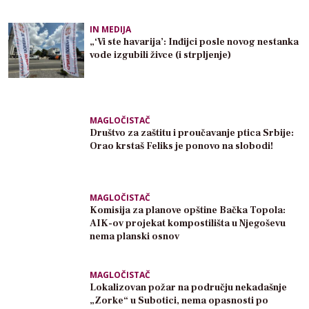
IN MEDIJA
„‘Vi ste havarija’: Inđijci posle novog nestanka
vode izgubili živce (i strpljenje)
MAGLOČISTAČ
Društvo za zaštitu i proučavanje ptica Srbije:
Orao krstaš Feliks je ponovo na slobodi!
MAGLOČISTAČ
Komisija za planove opštine Bačka Topola:
AIK-ov projekat kompostilišta u Njegoševu
nema planski osnov
MAGLOČISTAČ
Lokalizovan požar na području nekadašnje
„Zorke“ u Subotici, nema opasnosti po