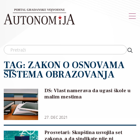
Skip to main content
TAG: ZAKON O OSNOVAMA
SISTEMA OBRAZOVANJA
DS: Vlast namerava da ugasi škole u
malim mestima
27. DEC 2021
Prosvetari: Skupština usvojila set
zakona, a da sindikate nije ni