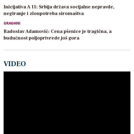
Inicijativa A 11: Srbija država socijalne nepravde,
negiranje i zloupotreba siromaštva
GRAĐANI
Radoslav Adamović: Cena pšenice je tragična, a
budućnost poljoprivrede još gora
VIDEO