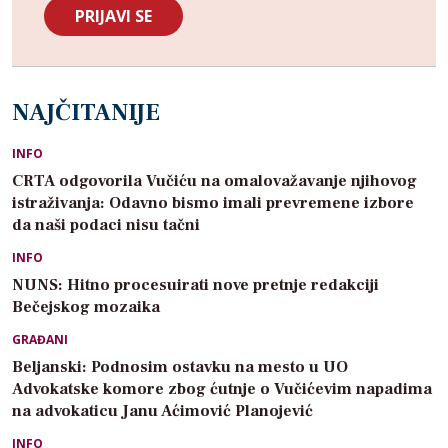
NAJČITANIJE
INFO
CRTA odgovorila Vučiću na omalovažavanje njihovog
istraživanja: Odavno bismo imali prevremene izbore
da naši podaci nisu tačni
INFO
NUNS: Hitno procesuirati nove pretnje redakciji
Bečejskog mozaika
GRAĐANI
Beljanski: Podnosim ostavku na mesto u UO
Advokatske komore zbog ćutnje o Vučićevim napadima
na advokaticu Janu Aćimović Planojević
INFO