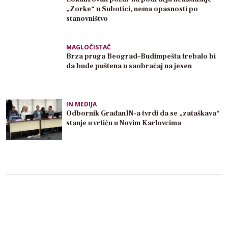
„Zorke“ u Subotici, nema opasnosti po
stanovništvo
MAGLOČISTAČ
Brza pruga Beograd–Budimpešta trebalo bi
da bude puštena u saobraćaj na jesen
IN MEDIJA
Odbornik GrađanIN-a tvrdi da se „zataškava“
stanje u vrtiću u Novim Karlovcima