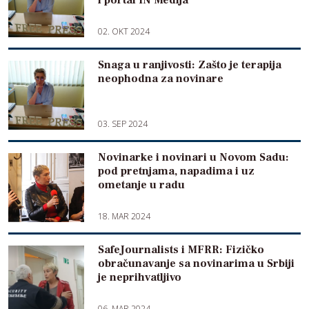
i portal IN Medija
02. OKT 2024
Snaga u ranjivosti: Zašto je terapija
neophodna za novinare
03. SEP 2024
Novinarke i novinari u Novom Sadu:
pod pretnjama, napadima i uz
ometanje u radu
18. MAR 2024
SafeJournalists i MFRR: Fizičko
obračunavanje sa novinarima u Srbiji
je neprihvatljivo
06. MAR 2024