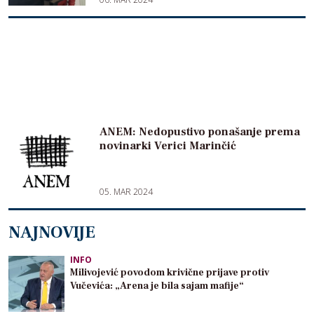
ANEM: Nedopustivo ponašanje prema
novinarki Verici Marinčić
05. MAR 2024
NAJNOVIJE
INFO
Milivojević povodom krivične prijave protiv
Vučevića: „Arena je bila sajam mafije“