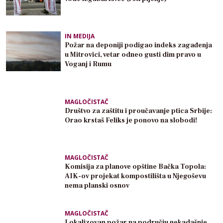
IN MEDIJA
Požar na deponiji podigao indeks zagađenja
u Mitrovici, vetar odneo gusti dim pravo u
Voganj i Rumu
MAGLOČISTAČ
Društvo za zaštitu i proučavanje ptica Srbije:
Orao krstaš Feliks je ponovo na slobodi!
MAGLOČISTAČ
Komisija za planove opštine Bačka Topola:
AIK-ov projekat kompostilišta u Njegoševu
nema planski osnov
MAGLOČISTAČ
Lokalizovan požar na području nekadašnje