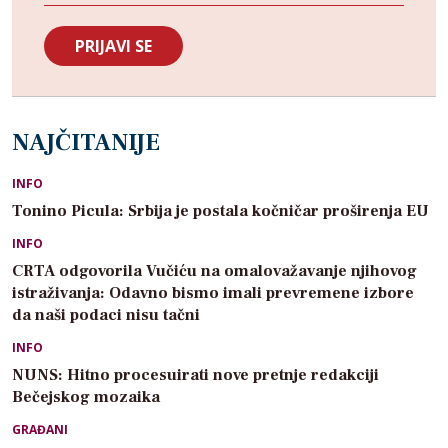
NAJČITANIJE
INFO
Tonino Picula: Srbija je postala kočničar proširenja EU
INFO
CRTA odgovorila Vučiću na omalovažavanje njihovog
istraživanja: Odavno bismo imali prevremene izbore
da naši podaci nisu tačni
INFO
NUNS: Hitno procesuirati nove pretnje redakciji
Bečejskog mozaika
GRAĐANI