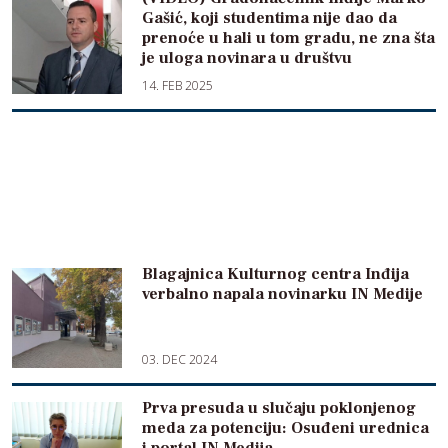
Gašić, koji studentima nije dao da
prenoće u hali u tom gradu, ne zna šta
je uloga novinara u društvu
14. FEB 2025
Blagajnica Kulturnog centra Inđija
verbalno napala novinarku IN Medije
03. DEC 2024
Prva presuda u slučaju poklonjenog
meda za potenciju: Osuđeni urednica