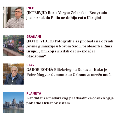
INFO
(INTERVJU) Boris Varga: Zelenski u Beogradu –
jasan znak da Putin ne dobija rat u Ukrajini
GRAĐANI
(FOTO, VIDEO) Fotografije sa protesta na ogradi
Jovine gimnazije u Novom Sadu, profesorka Rima
Grujić: „Oni koji su izdali decu – izdaće i
otadžbinu“
STAV
GABOR BODIŠ: Blitzkrieg na Dunavu – Kako je
Peter Magyar demontirao Orbanovu mrežu moći
PLANETA
Kandidat za mađarskog predsednika čovek koji je
pobedio Orbanov sistem