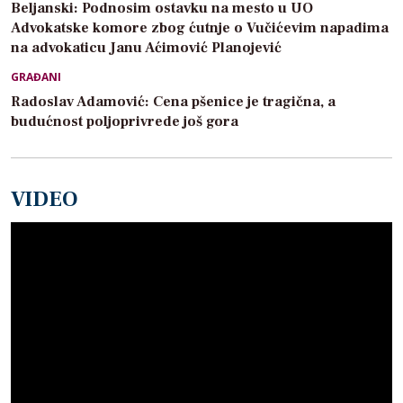
Beljanski: Podnosim ostavku na mesto u UO
Advokatske komore zbog ćutnje o Vučićevim napadima
na advokaticu Janu Aćimović Planojević
GRAĐANI
Radoslav Adamović: Cena pšenice je tragična, a
budućnost poljoprivrede još gora
VIDEO