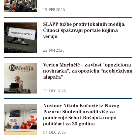
19. FEB 2026
SLAPP tužbe protiv lokalnih medija:
Čitaoci spašavaju portale kojima
veruju
22. JAN 2026
Verica Marinčić – za vlast “opoziciona
novinarka”, za opoziciju “neobjektivna
alapača”
22. DEC 2025
Novinar Nikola Kočović iz Novog
Pazara: Studenti uradili više za
pomirenje Srba i Bošnjaka nego
političari za 35 godina
01. DEC 2025