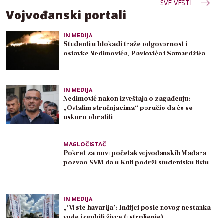
SVE VESTI
Vojvođanski portali
IN MEDIJA
Studenti u blokadi traže odgovornost i
ostavke Nedimovića, Pavlovića i Samardžića
IN MEDIJA
Nedimović nakon izveštaja o zagađenju:
„Ostalim stručnjacima“ poručio da će se
uskoro obratiti
MAGLOČISTAČ
Pokret za novi početak vojvođanskih Mađara
pozvao SVM da u Kuli podrži studentsku listu
IN MEDIJA
„‘Vi ste havarija’: Inđijci posle novog nestanka
vode izgubili živce (i strpljenje)