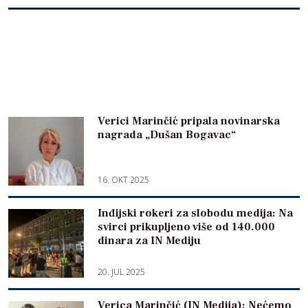
Verici Marinčić pripala novinarska
nagrada „Dušan Bogavac“
16. OKT 2025
Inđijski rokeri za slobodu medija: Na
svirci prikupljeno više od 140.000
dinara za IN Mediju
20. JUL 2025
Verica Marinčić (IN Medija): Nećemo