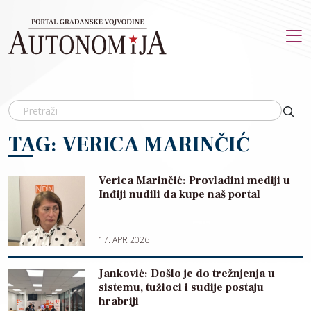
Skip to main content
TAG: VERICA MARINČIĆ
Verica Marinčić: Provladini mediji u
Inđiji nudili da kupe naš portal
17. APR 2026
Janković: Došlo je do trežnjenja u
sistemu, tužioci i sudije postaju
hrabriji