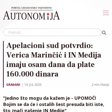
Skip to main content
Apelacioni sud potvrdio:
Verica Marinčić i IN Medija
imaju osam dana da plate
160.000 dinara
GRAĐANI
14. JUL 2025.
2
min čitanja
"Jedino što mogu da kažem je - UPOMOĆ!
Bojim se da će i ostalih šest presuda biti iste,
što znači gašenje IN Medije"