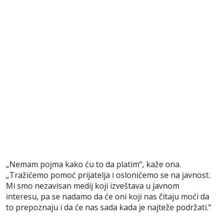
„Nemam pojma kako ću to da platim“, kaže ona.
„Tražićemo pomoć prijatelja i oslonićemo se na javnost.
Mi smo nezavisan medij koji izveštava u javnom
interesu, pa se nadamo da će oni koji nas čitaju moći da
to prepoznaju i da će nas sada kada je najteže podržati.“