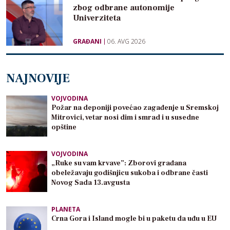
zbog odbrane autonomije
Univerziteta
GRAĐANI
06. AVG 2026
NAJNOVIJE
VOJVODINA
Požar na deponiji povećao zagađenje u Sremskoj
Mitrovici, vetar nosi dim i smrad i u susedne
opštine
VOJVODINA
„Ruke su vam krvave”: Zborovi građana
obeležavaju godišnjicu sukoba i odbrane časti
Novog Sada 13.avgusta
PLANETA
Crna Gora i Island mogle bi u paketu da uđu u EU