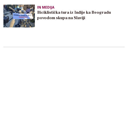
IN MEDIJA
Biciklistička tura iz Inđije ka Beogradu
povodom skupa na Slaviji