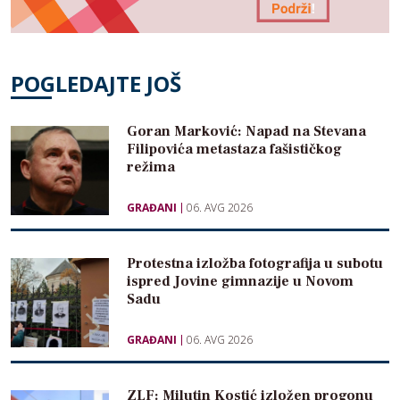
POGLEDAJTE JOŠ
Goran Marković: Napad na Stevana
Filipovića metastaza fašističkog
režima
GRAĐANI
06. AVG 2026
Protestna izložba fotografija u subotu
ispred Jovine gimnazije u Novom
Sadu
GRAĐANI
06. AVG 2026
ZLF: Milutin Kostić izložen progonu