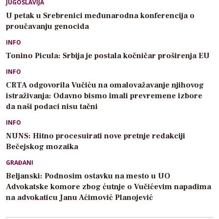
JUGOSLAVIJA
U petak u Srebrenici međunarodna konferencija o
proučavanju genocida
INFO
Tonino Picula: Srbija je postala kočničar proširenja EU
INFO
CRTA odgovorila Vučiću na omalovažavanje njihovog
istraživanja: Odavno bismo imali prevremene izbore
da naši podaci nisu tačni
INFO
NUNS: Hitno procesuirati nove pretnje redakciji
Bečejskog mozaika
GRAĐANI
Beljanski: Podnosim ostavku na mesto u UO
Advokatske komore zbog ćutnje o Vučićevim napadima
na advokaticu Janu Aćimović Planojević