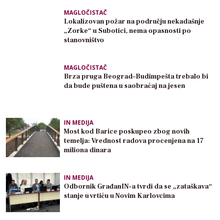
MAGLOČISTAČ
Lokalizovan požar na području nekadašnje
„Zorke“ u Subotici, nema opasnosti po
stanovništvo
MAGLOČISTAČ
Brza pruga Beograd–Budimpešta trebalo bi
da bude puštena u saobraćaj na jesen
IN MEDIJA
Most kod Barice poskupeo zbog novih
temelja: Vrednost radova procenjena na 17
miliona dinara
IN MEDIJA
Odbornik GrađanIN-a tvrdi da se „zataškava“
stanje u vrtiću u Novim Karlovcima