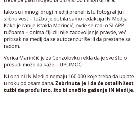
treba da plati mogao bi biti viši od milion dinara.
Iako su i mnogi drugi mediji preneli istu fotografiju i
sličnu vest – tužbu je dobila samo redakcija IN Medija.
Kako je ranije istakla Marinčić, ovde se radi o SLAPP
tužbama – onima čiji cilj nije zadovoljenje pravde, već
pritisak na medij da se autocenzuriše ili da prestane sa
radom.
Verica Marinčić je za Cenzolovku rekla da je sve što o
presudi može da kaže – UPOMOĆ!
Ni ona ni IN Medija nemaju 160.000 koje treba da uplate
u roku od osam dana.
Zabrinuta je i da će ostalih šest
tužbi da prođu isto, što bi značilo gašenje IN Medije.