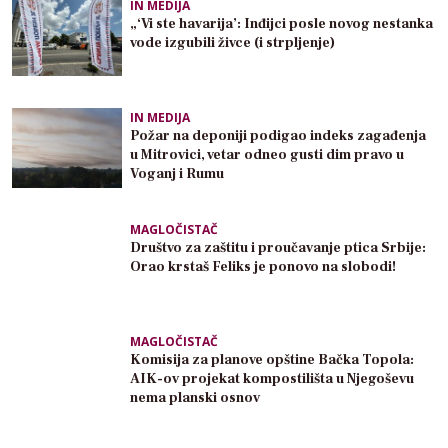
IN MEDIJA
„‘Vi ste havarija’: Inđijci posle novog nestanka
vode izgubili živce (i strpljenje)
IN MEDIJA
Požar na deponiji podigao indeks zagađenja
u Mitrovici, vetar odneo gusti dim pravo u
Voganj i Rumu
MAGLOČISTAČ
Društvo za zaštitu i proučavanje ptica Srbije:
Orao krstaš Feliks je ponovo na slobodi!
MAGLOČISTAČ
Komisija za planove opštine Bačka Topola:
AIK-ov projekat kompostilišta u Njegoševu
nema planski osnov