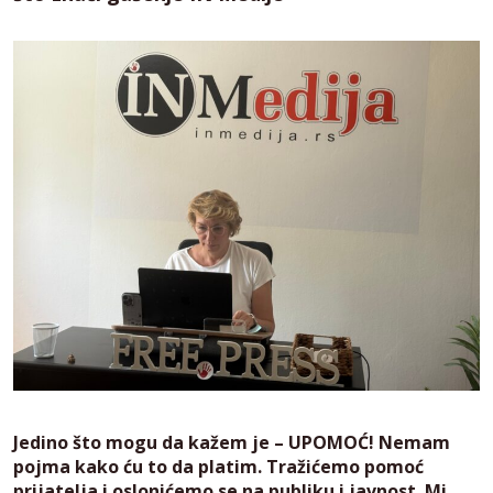
Jedino što mogu da kažem je – UPOMOĆ! Nemam
pojma kako ću to da platim. Tražićemo pomoć
prijatelja i oslonićemo se na publiku i javnost. Mi