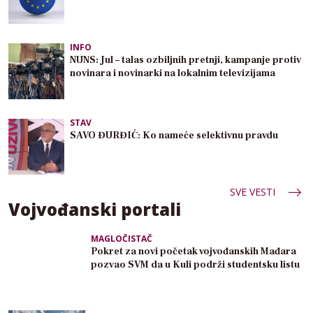
INFO
NUNS: Jul – talas ozbiljnih pretnji, kampanje protiv
novinara i novinarki na lokalnim televizijama
STAV
SAVO ĐURĐIĆ: Ko nameće selektivnu pravdu
SVE VESTI
Vojvođanski portali
MAGLOČISTAČ
Pokret za novi početak vojvođanskih Mađara
pozvao SVM da u Kuli podrži studentsku listu