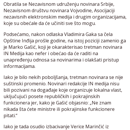
Obratila se Nezavisnom udruženju novinara Srbije,
Nezavisnom društvu novinara Vojvodine, Asocijaciji
nezavisnih elektronskim medija i drugim organizacijama,
koje su obećale da će učiniti sve što mogu.
Podsećamo, nakon odlaska Vladimira Gaka sa čela
Opštine Inđija prošle godine, na istoj poziciji zamenio ga
je Marko Gašić, koji je okarakterisao tretman novinara
IN Medija kao nefer i obećao da će raditi na
unapređenju odnosa sa novinarima i olakšati pristup
informacijama.
Iako je bilo nekih poboljšanja, tretman novinara se nije
suštinski promenio. Novinari redakcije IN medija nisu
bili pozivani na događaje koje organizuje lokalna vlast,
uključujući posete republičkih i pokrajinskih
funkcionera jer, kako je Gašić objasnio: „Ne znam
nikada šta ćete ministre ili pokrajinske funkcionere
pitati.“
Iako je tada osudio izbacivanje Verice Marinčić iz