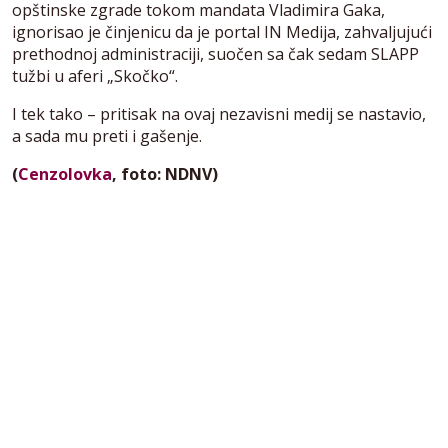
opštinske zgrade tokom mandata Vladimira Gaka,
ignorisao je činjenicu da je portal IN Medija, zahvaljujući
prethodnoj administraciji, suočen sa čak sedam SLAPP
tužbi u aferi „Skočko“.
I tek tako – pritisak na ovaj nezavisni medij se nastavio,
a sada mu preti i gašenje.
(
Cenzolovka
, foto: NDNV)