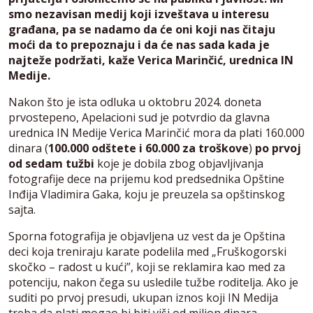
smo nezavisan medij koji izveštava u interesu
građana, pa se nadamo da će oni koji nas čitaju
moći da to prepoznaju i da će nas sada kada je
najteže podržati, kaže Verica Marinčić, urednica IN
Medije.
Nakon što je ista odluka u oktobru 2024. doneta
prvostepeno, Apelacioni sud je potvrdio da glavna
urednica IN Medije Verica Marinčić mora da plati 160.000
dinara (
100.000 odštete i 60.000 za troškove
)
po prvoj
od sedam tužbi
koje je dobila zbog objavljivanja
fotografije dece na prijemu kod predsednika Opštine
Inđija Vladimira Gaka, koju je preuzela sa opštinskog
sajta.
Sporna fotografija je objavljena uz vest da je Opština
deci koja treniraju karate podelila med „Fruškogorski
skočko – radost u kući”, koji se reklamira kao med za
potenciju, nakon čega su usledile tužbe roditelja. Ako je
suditi po prvoj presudi, ukupan iznos koji IN Medija