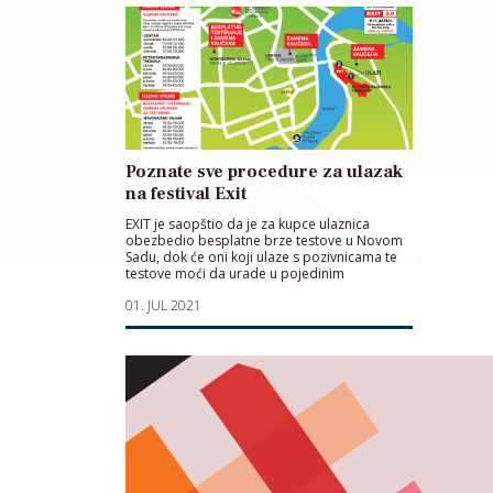
Poznate sve procedure za ulazak
na festival Exit
EXIT je saopštio da je za kupce ulaznica
obezbedio besplatne brze testove u Novom
Sadu, dok će oni koji ulaze s pozivnicama te
testove moći da urade u pojedinim
laboratorijama
01. JUL 2021