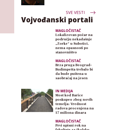
SVE VESTI
Vojvođanski portali
MAGLOČISTAČ
Lokalizovan požar na
području nekadašnje
„Zorke“ u Subotici,
nema opasnosti po
stanovništvo
MAGLOČISTAČ
Brza pruga Beograd–
Budimpešta trebalo bi
da bude puštena u
saobraćaj na jesen
IN MEDIJA
Most kod Barice
poskupeo zbog novih
temelja: Vrednost
radova procenjena na
17 miliona dinara
MAGLOČISTAČ
Prvi upisni rok na
fakultete za školsku