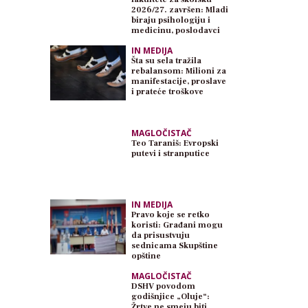
2026/27. završen: Mladi
biraju psihologiju i
medicinu, poslodavci
traže inženjere
IN MEDIJA
Šta su sela tražila
rebalansom: Milioni za
manifestacije, proslave
i prateće troškove
MAGLOČISTAČ
Teo Taraniš: Evropski
putevi i stranputice
IN MEDIJA
Pravo koje se retko
koristi: Građani mogu
da prisustvuju
sednicama Skupštine
opštine
MAGLOČISTAČ
DSHV povodom
godišnjice „Oluje“:
Žrtve ne smeju biti