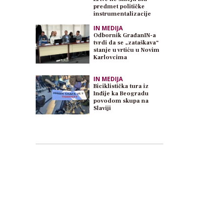
predmet političke
instrumentalizacije
IN MEDIJA
Odbornik GrađanIN-a
tvrdi da se „zataškava“
stanje u vrtiću u Novim
Karlovcima
IN MEDIJA
Biciklistička tura iz
Inđije ka Beogradu
povodom skupa na
Slaviji