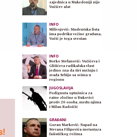
zajednica u Makedoniji nije
Vučićev alat
INFO
Milivojević: Studentska lista
ima podršku većine građana,
Vučić je toga svestan
INFO
Borko Stefanović: Vučićeva i
Glišićeva radikalska vlast
jedino zna da širi mržnju i
svađa Srbiju sa svima u
regionu
JUGOSLAVIJA
Podignuta optužnica za
ratne zločine u Đakovici
protiv 20 osoba, među njima
i Milan Radoičić
GRAĐANI
Goran Marković: Napad na
Stevana Filipovića metastaza
fašističkog režima