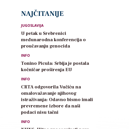
NAJČITANIJE
JUGOSLAVIJA
U petak u Srebrenici
međunarodna konferencija o
proučavanju genocida
INFO
Tonino Picula: Srbija je postala
kočničar proširenja EU
INFO
CRTA odgovorila Vučiću na
omalovažavanje njihovog
istraživanja: Odavno bismo imali
prevremene izbore da naši
podaci nisu tačni
INFO