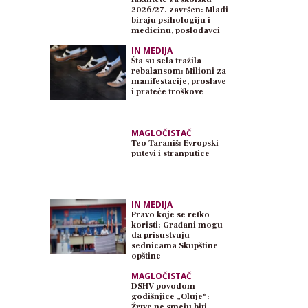
2026/27. završen: Mladi
biraju psihologiju i
medicinu, poslodavci
traže inženjere
IN MEDIJA
Šta su sela tražila
rebalansom: Milioni za
manifestacije, proslave
i prateće troškove
MAGLOČISTAČ
Teo Taraniš: Evropski
putevi i stranputice
IN MEDIJA
Pravo koje se retko
koristi: Građani mogu
da prisustvuju
sednicama Skupštine
opštine
MAGLOČISTAČ
DSHV povodom
godišnjice „Oluje“:
Žrtve ne smeju biti