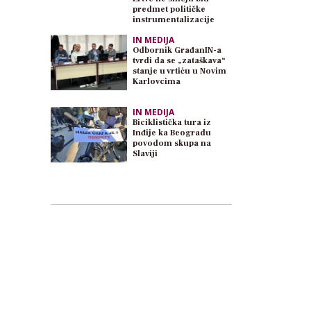
predmet političke
instrumentalizacije
IN MEDIJA
Odbornik GrađanIN-a
tvrdi da se „zataškava“
stanje u vrtiću u Novim
Karlovcima
IN MEDIJA
Biciklistička tura iz
Inđije ka Beogradu
povodom skupa na
Slaviji