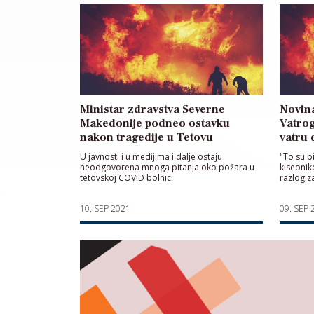
Ministar zdravstva Severne
Novina
Makedonije podneo ostavku
Vatrog
nakon tragedije u Tetovu
vatru 
U javnosti i u medijima i dalje ostaju
"To su bi
neodgovorena mnoga pitanja oko požara u
kiseonik
tetovskoj COVID bolnici
razlog z
10. SEP 2021
09. SEP 