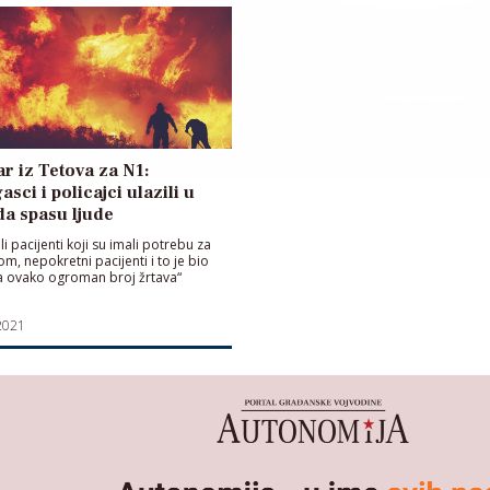
r iz Tetova za N1:
asci i policajci ulazili u
da spasu ljude
li pacijenti koji su imali potrebu za
om, nepokretni pacijenti i to je bio
a ovako ogroman broj žrtava“
2021