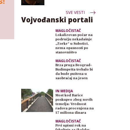
SVE VESTI
Vojvođanski portali
MAGLOČISTAČ
Lokalizovan požar na
području nekadašnje
„Zorke“ u Subotici,
nema opasnosti po
stanovništvo
MAGLOČISTAČ
Brza pruga Beograd–
Budimpešta trebalo bi
da bude puštena u
saobraćaj na jesen
IN MEDIJA
Most kod Barice
poskupeo zbog novih
temelja: Vrednost
radova procenjena na
17 miliona dinara
MAGLOČISTAČ
Prvi upisni rok na
fakultete za školsku