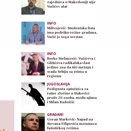
zajednica u Makedoniji nije
Vučićev alat
INFO
Milivojević: Studentska lista
ima podršku većine građana,
Vučić je toga svestan
INFO
Borko Stefanović: Vučićeva i
Glišićeva radikalska vlast
jedino zna da širi mržnju i
svađa Srbiju sa svima u
regionu
JUGOSLAVIJA
Podignuta optužnica za
ratne zločine u Đakovici
protiv 20 osoba, među njima
i Milan Radoičić
GRAĐANI
Goran Marković: Napad na
Stevana Filipovića metastaza
fašističkog režima