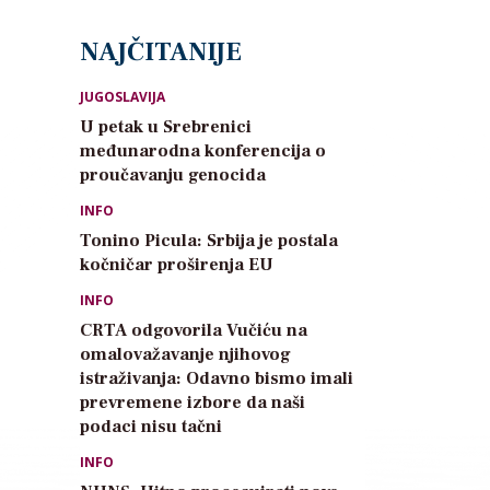
NAJČITANIJE
JUGOSLAVIJA
U petak u Srebrenici
međunarodna konferencija o
proučavanju genocida
INFO
Tonino Picula: Srbija je postala
kočničar proširenja EU
INFO
CRTA odgovorila Vučiću na
omalovažavanje njihovog
istraživanja: Odavno bismo imali
prevremene izbore da naši
podaci nisu tačni
INFO