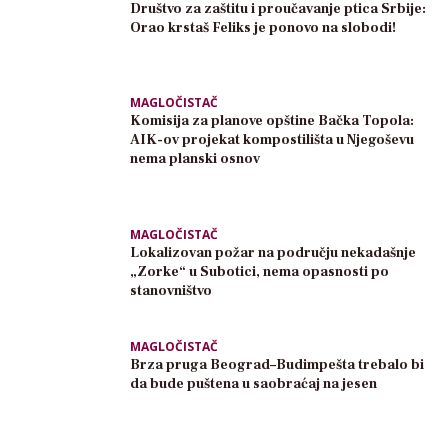
Društvo za zaštitu i proučavanje ptica Srbije:
Orao krstaš Feliks je ponovo na slobodi!
MAGLOČISTAČ
Komisija za planove opštine Bačka Topola:
AIK-ov projekat kompostilišta u Njegoševu
nema planski osnov
MAGLOČISTAČ
Lokalizovan požar na području nekadašnje
„Zorke“ u Subotici, nema opasnosti po
stanovništvo
MAGLOČISTAČ
Brza pruga Beograd–Budimpešta trebalo bi
da bude puštena u saobraćaj na jesen