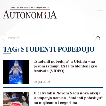
Skip to main content
TAG: STUDENTI POBEĐUJU
„Studenti pobeđuju“ u Ulcinju – na
prvom izdanju EXIT to Montenegro
festivala (VIDEO)
06. JUL 2026
U četvrtak u Novom Sadu nova akcija
štampanja natpisa „Studenti pobeđuju“
na majicama i cegerima