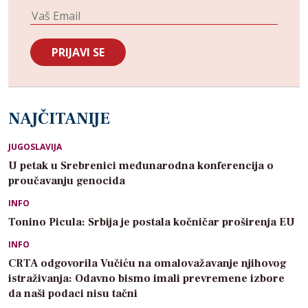
NAJČITANIJE
JUGOSLAVIJA
U petak u Srebrenici međunarodna konferencija o
proučavanju genocida
INFO
Tonino Picula: Srbija je postala kočničar proširenja EU
INFO
CRTA odgovorila Vučiću na omalovažavanje njihovog
istraživanja: Odavno bismo imali prevremene izbore
da naši podaci nisu tačni