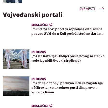
SVE VESTI
Vojvođanski portali
MAGLOČISTAČ
Pokret za novi početak vojvođanskih Mađara
pozvao SVM da u Kuli podrži studentsku listu
IN MEDIJA
„‘Vi ste havarija’: Inđijci posle novog nestanka
vode izgubili živce (i strpljenje)
IN MEDIJA
Požar na deponiji podigao indeks zagađenja
u Mitrovici, vetar odneo gusti dim pravo u
Voganj i Rumu
MAGLOČISTAČ