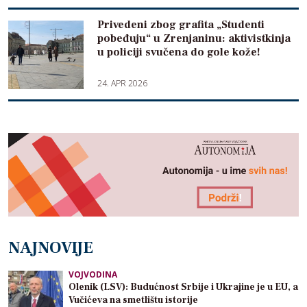
Privedeni zbog grafita „Studenti
pobeđuju“ u Zrenjaninu: aktivistkinja
u policiji svučena do gole kože!
24. APR 2026
NAJNOVIJE
VOJVODINA
Olenik (LSV): Budućnost Srbije i Ukrajine je u EU, a
Vučićeva na smetlištu istorije