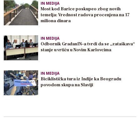
IN MEDIJA
Most kod Barice poskupeo zbog novih
temelja: Vrednost radova procenjena na 17
miliona dinara
IN MEDIJA
Odbornik GrađanIN-a tvrdi da se „zataškava“
stanje u vrtiću u Novim Karlovcima
IN MEDIJA
Biciklistička tura iz Inđije ka Beogradu
povodom skupa na Slaviji