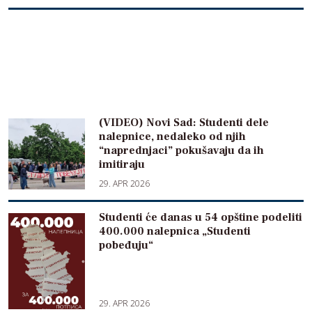
(VIDEO) Novi Sad: Studenti dele
nalepnice, nedaleko od njih
“naprednjaci” pokušavaju da ih
imitiraju
29. APR 2026
Studenti će danas u 54 opštine podeliti
400.000 nalepnica „Studenti
pobeđuju“
29. APR 2026