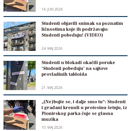
16. JUN 2026
Studenti objavili snimak sa poznatim
ličnostima koje ih podržavaju:
Studenti pobeđuju! (VIDEO)
24. MAJ 2026
Studenti u blokadi okačili poruke
‘Studenti pobeđuju’ na sajtove
provladinih tabloida
21. MAJ 2026
„(Ne)bojte se, i dalje smo tu“: Studenti
i građani krenuli u protestnu šetnju, iz
Pionirskog parka čuje se glasna
muzika
10. MAJ 2026