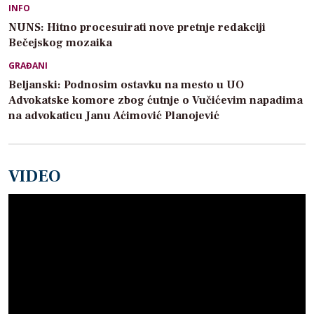
INFO
NUNS: Hitno procesuirati nove pretnje redakciji
Bečejskog mozaika
GRAĐANI
Beljanski: Podnosim ostavku na mesto u UO
Advokatske komore zbog ćutnje o Vučićevim napadima
na advokaticu Janu Aćimović Planojević
VIDEO