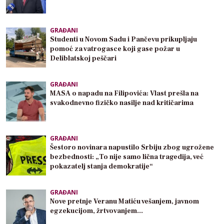
GRAĐANI
Studenti u Novom Sadu i Pančevu prikupljaju
pomoć za vatrogasce koji gase požar u
Deliblatskoj peščari
GRAĐANI
MASA o napadu na Filipovića: Vlast prešla na
svakodnevno fizičko nasilje nad kritičarima
GRAĐANI
Šestoro novinara napustilo Srbiju zbog ugrožene
bezbednosti: „To nije samo lična tragedija, već
pokazatelj stanja demokratije“
GRAĐANI
Nove pretnje Veranu Matiću vešanjem, javnom
egzekucijom, žrtvovanjem…