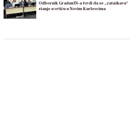
Odbornik GrađanIN-a tvrdi da se „zataškava“
stanje u vrtiću u Novim Karlovcima