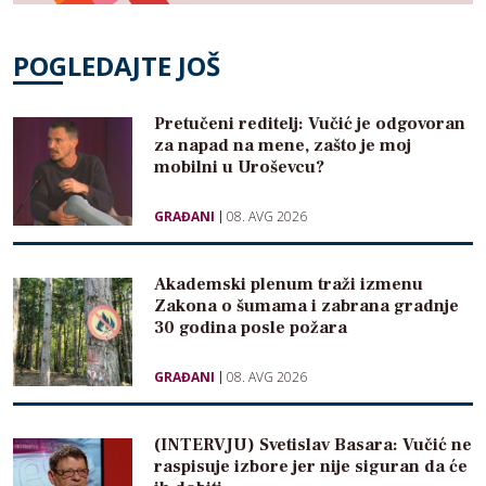
POGLEDAJTE JOŠ
Pretučeni reditelj: Vučić je odgovoran
za napad na mene, zašto je moj
mobilni u Uroševcu?
GRAĐANI
08. AVG 2026
Akademski plenum traži izmenu
Zakona o šumama i zabrana gradnje
30 godina posle požara
GRAĐANI
08. AVG 2026
(INTERVJU) Svetislav Basara: Vučić ne
raspisuje izbore jer nije siguran da će