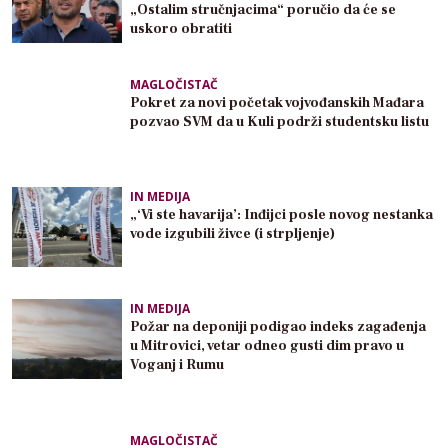
„Ostalim stručnjacima“ poručio da će se
uskoro obratiti
MAGLOČISTAČ
Pokret za novi početak vojvođanskih Mađara
pozvao SVM da u Kuli podrži studentsku listu
IN MEDIJA
„‘Vi ste havarija’: Inđijci posle novog nestanka
vode izgubili živce (i strpljenje)
IN MEDIJA
Požar na deponiji podigao indeks zagađenja
u Mitrovici, vetar odneo gusti dim pravo u
Voganj i Rumu
MAGLOČISTAČ