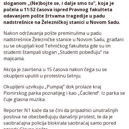
sloganom „(Ne)bojte se, i dalje smo tu“, koja je
počela u 11:52 časova ispred Pravnog fakulteta
odavanjem pošte žrtvama tragedije u padu
nadstrešnice na Železničkoj stanici u Novom Sadu.
Nakon održavanja pošte preminulima u padu
nadstrešnice Železničke stanice u Novom Sadu, građani
su se okupljali kod Tehničkog fakulteta gde su im
studenti štampali slogan „Studenti pobeđuju“ na
majicama.
Akcija je završena u 15 časova nakon čega su se
okupljeni uputili u protestnu šetnju.
Okupljeni uzvikuju „Pumpaj“ dok prolaze kraj
Pionirskog parka poznatijeg i kao „Ćacilend“. Iz parka se
čuje glasna muzika.
Reporter N1 kaže da se čini da pripadnici unutrašnjih
poslova ne obezbeđujuju današnji protest, te da je
saobraćajna policija blokirala saobraćaj samo pored