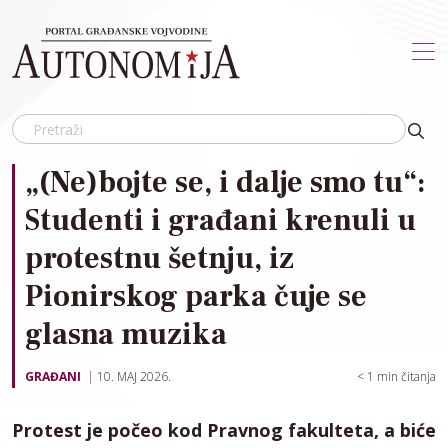
Skip to main content
„(Ne)bojte se, i dalje smo tu“:
Studenti i građani krenuli u
protestnu šetnju, iz
Pionirskog parka čuje se
glasna muzika
GRAĐANI
10. MAJ 2026.
< 1
min čitanja
Protest je počeo kod Pravnog fakulteta, a biće