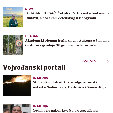
STAV
DRAGAN BURSAĆ: Čekali su Srbi ruske tenkove na
Dunavu, a dočekali Zelenskog u Beogradu
GRAĐANI
Akademski plenum traži izmenu Zakona o šumama
i zabrana gradnje 30 godina posle požara
SVE VESTI
Vojvođanski portali
IN MEDIJA
Studenti u blokadi traže odgovornost i
ostavke Nedimovića, Pavlovića i Samardžića
IN MEDIJA
Nedimović nakon izveštaja o zagađenju: