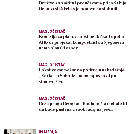
Društvo za zaštitu i proučavanje ptica Srbije:
Orao krstaš Feliks je ponovo na slobodi!
MAGLOČISTAČ
Komisija za planove opštine Bačka Topola:
AIK-ov projekat kompostilišta u Njegoševu
nema planski osnov
MAGLOČISTAČ
Lokalizovan požar na području nekadašnje
„Zorke“ u Subotici, nema opasnosti po
stanovništvo
MAGLOČISTAČ
Brza pruga Beograd–Budimpešta trebalo bi
da bude puštena u saobraćaj na jesen
IN MEDIJA