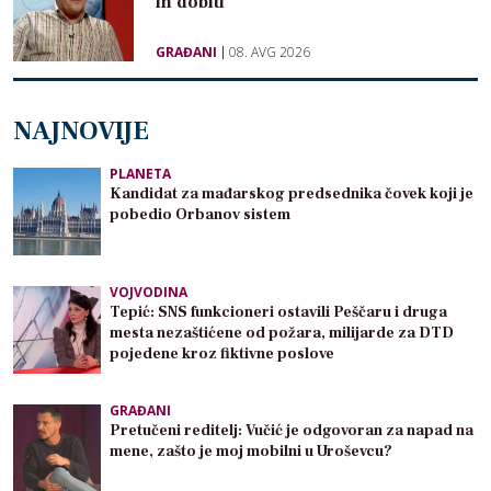
ih dobiti
GRAĐANI
08. AVG 2026
NAJNOVIJE
PLANETA
Kandidat za mađarskog predsednika čovek koji je
pobedio Orbanov sistem
VOJVODINA
Tepić: SNS funkcioneri ostavili Peščaru i druga
mesta nezaštićene od požara, milijarde za DTD
pojedene kroz fiktivne poslove
GRAĐANI
Pretučeni reditelj: Vučić je odgovoran za napad na
mene, zašto je moj mobilni u Uroševcu?