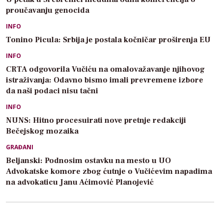
proučavanju genocida
INFO
Tonino Picula: Srbija je postala kočničar proširenja EU
INFO
CRTA odgovorila Vučiću na omalovažavanje njihovog
istraživanja: Odavno bismo imali prevremene izbore
da naši podaci nisu tačni
INFO
NUNS: Hitno procesuirati nove pretnje redakciji
Bečejskog mozaika
GRAĐANI
Beljanski: Podnosim ostavku na mesto u UO
Advokatske komore zbog ćutnje o Vučićevim napadima
na advokaticu Janu Aćimović Planojević