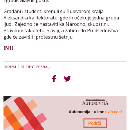
zgrade Glavne pošte.
Građani i studenti krenuli su Bulevarom kralja
Aleksandra ka Rektoratu, gde ih očekuje jedna grupa
ljudi. Zajedno će nastaviti ka Narodnoj skupštini,
Pravnom fakultetu, Slaviji, a zatim i do Predsedništva
gde će završiti protestnu šetnju.
(
N1
)
|
PROTEST
STUDENTI POBEĐUJU