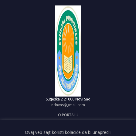
Sutjeska 2
21000 Novi Sad
ndnvns@gmail.com
O PORTALU
IMPRESUM
OBJAVI VEST
Ovaj veb sajt koristi kolačiće da bi unapredili