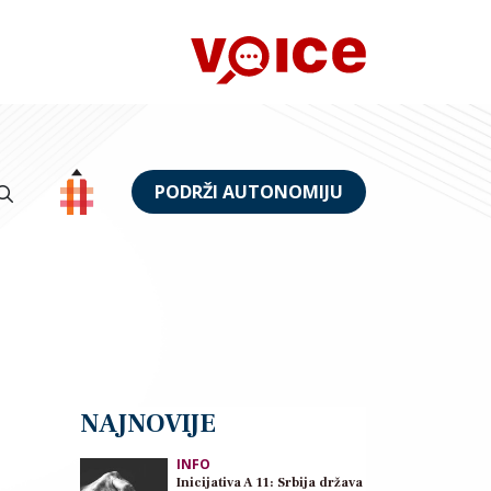
PODRŽI AUTONOMIJU
NAJNOVIJE
INFO
Inicijativa A 11: Srbija država