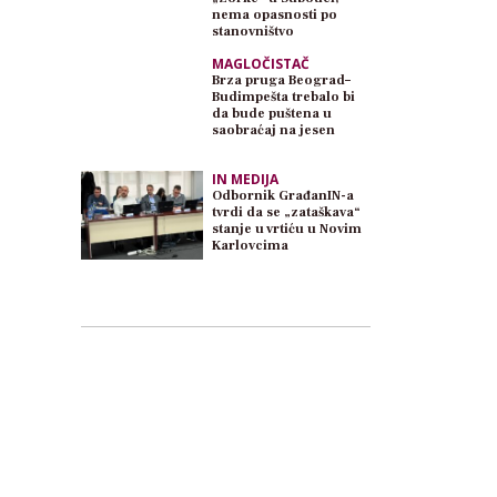
nema opasnosti po
stanovništvo
MAGLOČISTAČ
Brza pruga Beograd–
Budimpešta trebalo bi
da bude puštena u
saobraćaj na jesen
IN MEDIJA
Odbornik GrađanIN-a
tvrdi da se „zataškava“
stanje u vrtiću u Novim
Karlovcima