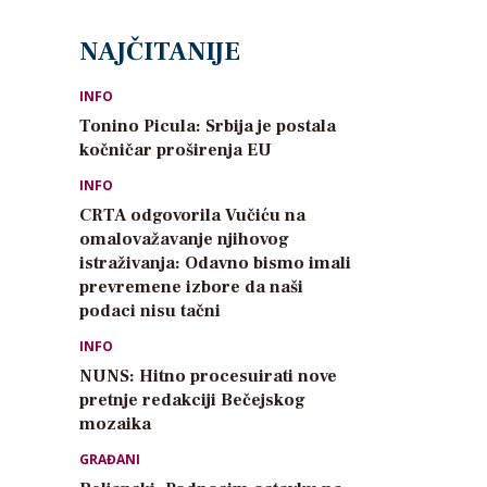
NAJČITANIJE
INFO
Tonino Picula: Srbija je postala
kočničar proširenja EU
INFO
CRTA odgovorila Vučiću na
omalovažavanje njihovog
istraživanja: Odavno bismo imali
prevremene izbore da naši
podaci nisu tačni
INFO
NUNS: Hitno procesuirati nove
pretnje redakciji Bečejskog
mozaika
GRAĐANI