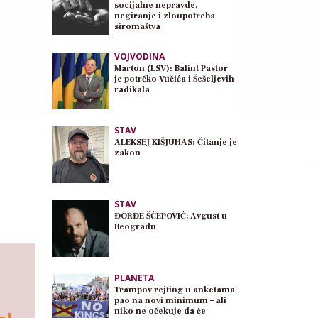
socijalne nepravde,
negiranje i zloupotreba
siromaštva
VOJVODINA
Marton (LSV): Balint Pastor
je potrčko Vučića i Šešeljevih
radikala
STAV
ALEKSEJ KIŠJUHAS: Čitanje je
zakon
STAV
ĐORĐE ŠĆEPOVIĆ: Avgust u
Beogradu
PLANETA
Trampov rejting u anketama
pao na novi minimum – ali
niko ne očekuje da će