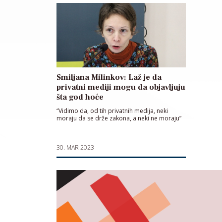
Smiljana Milinkov: Laž je da
privatni mediji mogu da objavljuju
šta god hoće
“Vidimo da, od tih privatnih medija, neki
moraju da se drže zakona, a neki ne moraju”
30. MAR 2023