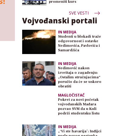
promeniti kurs
SVE VESTI
Vojvođanski portali
IN MEDIJA
Studenti u blokadi traže
odgovornost i ostavke
Nedimovića, Pavlovića i
Samardžića
IN MEDIJA
Nedimović nakon
izveštaja o zagađenju:
„Ostalim stručnjacima“
poručio da će se uskoro
obratiti
MAGLOČISTAČ
Pokret za novi početak
vojvođanskih Mađara
pozvao SVM da u Kuli
podrži studentsku listu
IN MEDIJA
„‘Vi ste havarija’: Inđijci
posle novog nestanka