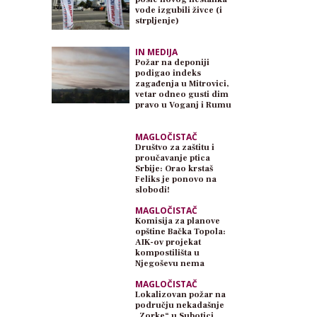
vode izgubili živce (i
strpljenje)
IN MEDIJA
Požar na deponiji
podigao indeks
zagađenja u Mitrovici,
vetar odneo gusti dim
pravo u Voganj i Rumu
MAGLOČISTAČ
Društvo za zaštitu i
proučavanje ptica
Srbije: Orao krstaš
Feliks je ponovo na
slobodi!
MAGLOČISTAČ
Komisija za planove
opštine Bačka Topola:
AIK-ov projekat
kompostilišta u
Njegoševu nema
planski osnov
MAGLOČISTAČ
Lokalizovan požar na
području nekadašnje
„Zorke“ u Subotici,