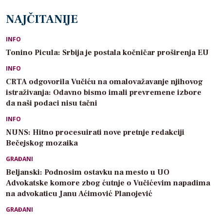
NAJČITANIJE
INFO
Tonino Picula: Srbija je postala kočničar proširenja EU
INFO
CRTA odgovorila Vučiću na omalovažavanje njihovog
istraživanja: Odavno bismo imali prevremene izbore
da naši podaci nisu tačni
INFO
NUNS: Hitno procesuirati nove pretnje redakciji
Bečejskog mozaika
GRAĐANI
Beljanski: Podnosim ostavku na mesto u UO
Advokatske komore zbog ćutnje o Vučićevim napadima
na advokaticu Janu Aćimović Planojević
GRAĐANI