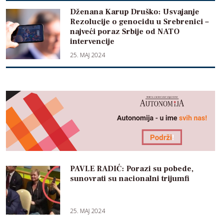
Dženana Karup Druško: Usvajanje
Rezolucije o genocidu u Srebrenici –
najveći poraz Srbije od NATO
intervencije
25. MAJ 2024
PAVLE RADIĆ: Porazi su pobede,
sunovrati su nacionalni trijumfi
25. MAJ 2024