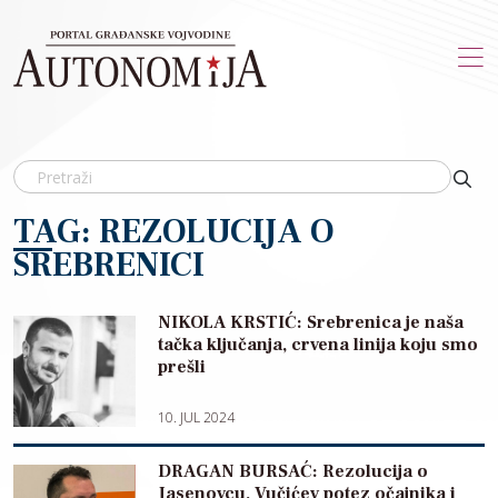
Skip to main content
TAG: REZOLUCIJA O
SREBRENICI
NIKOLA KRSTIĆ: Srebrenica je naša
tačka ključanja, crvena linija koju smo
prešli
10. JUL 2024
DRAGAN BURSAĆ: Rezolucija o
Jasenovcu, Vučićev potez očajnika i