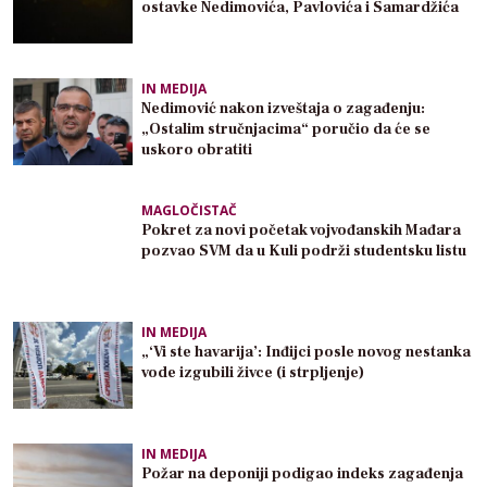
ostavke Nedimovića, Pavlovića i Samardžića
IN MEDIJA
Nedimović nakon izveštaja o zagađenju:
„Ostalim stručnjacima“ poručio da će se
uskoro obratiti
MAGLOČISTAČ
Pokret za novi početak vojvođanskih Mađara
pozvao SVM da u Kuli podrži studentsku listu
IN MEDIJA
„‘Vi ste havarija’: Inđijci posle novog nestanka
vode izgubili živce (i strpljenje)
IN MEDIJA
Požar na deponiji podigao indeks zagađenja