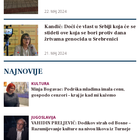
22. MAJ 2024
Kandić: Doći će vlast u Srbiji koja će se
stideti ove koja se bori protiv dana
žrtvama genocida u Srebrenici
21. MAJ 2024
NAJNOVIJE
KULTURA
Minja Bogavac: Podrška mladima imala cenu,
gospodo cenzori – kraj je kad mi kažemo
JUGOSLAVIJA
VAHIDIN PRELJEVIĆ: Dodikov strah od Bosne –
Razumijevanje kulture na nivou likova iz Turneje