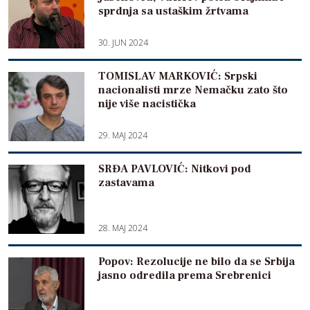
sprdnja sa ustaškim žrtvama
30. JUN 2024
TOMISLAV MARKOVIĆ: Srpski
nacionalisti mrze Nemačku zato što
nije više nacistička
29. MAJ 2024
SRĐA PAVLOVIĆ: Nitkovi pod
zastavama
28. MAJ 2024
Popov: Rezolucije ne bilo da se Srbija
jasno odredila prema Srebrenici