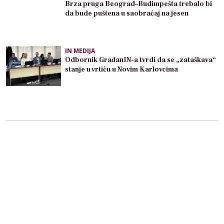
Brza pruga Beograd–Budimpešta trebalo bi
da bude puštena u saobraćaj na jesen
IN MEDIJA
Odbornik GrađanIN-a tvrdi da se „zataškava“
stanje u vrtiću u Novim Karlovcima