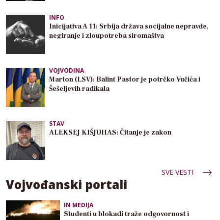
INFO
Inicijativa A 11: Srbija država socijalne nepravde,
negiranje i zloupotreba siromaštva
VOJVODINA
Marton (LSV): Balint Pastor je potrčko Vučića i
Šešeljevih radikala
STAV
ALEKSEJ KIŠJUHAS: Čitanje je zakon
SVE VESTI
Vojvođanski portali
IN MEDIJA
Studenti u blokadi traže odgovornost i