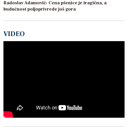
Radoslav Adamović: Cena pšenice je tragična, a
budućnost poljoprivrede još gora
VIDEO