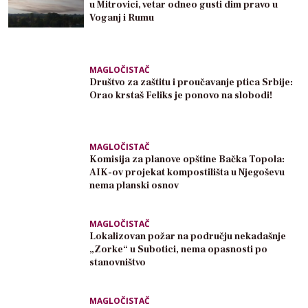
u Mitrovici, vetar odneo gusti dim pravo u
Voganj i Rumu
MAGLOČISTAČ
Društvo za zaštitu i proučavanje ptica Srbije:
Orao krstaš Feliks je ponovo na slobodi!
MAGLOČISTAČ
Komisija za planove opštine Bačka Topola:
AIK-ov projekat kompostilišta u Njegoševu
nema planski osnov
MAGLOČISTAČ
Lokalizovan požar na području nekadašnje
„Zorke“ u Subotici, nema opasnosti po
stanovništvo
MAGLOČISTAČ