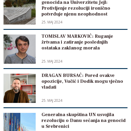
genocida na Univerzitetu Jejl:
Protivljenje rezoluciji ironično
potvrđuje njenu neophodnost
25. MAJ 2024
TOMISLAV MARKOVIĆ: Ruganje
žrtvama i zatiranje poslednjih
ostataka zaklanog morala
25. MAJ 2024
DRAGAN BURSAĆ: Pored ovakve
opozicije, Vučić i Dodik mogu vječno
vladati
25. MAJ 2024
Generalna skupština UN usvojila
rezoluciju o Danu sećanja na genocid
u Srebrenici