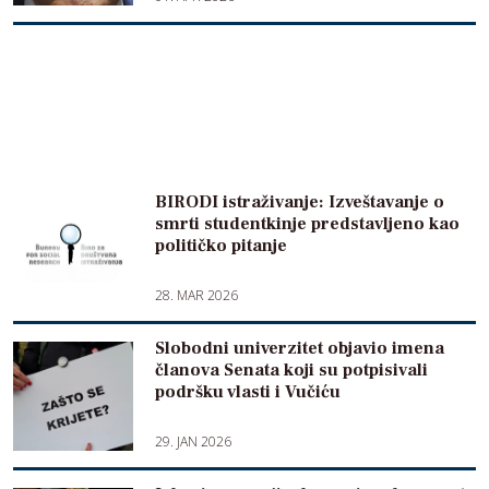
BIRODI istraživanje: Izveštavanje o
smrti studentkinje predstavljeno kao
političko pitanje
28. MAR 2026
Slobodni univerzitet objavio imena
članova Senata koji su potpisivali
podršku vlasti i Vučiću
29. JAN 2026