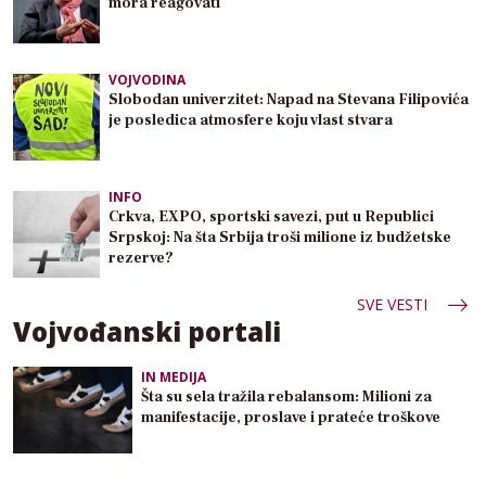
mora reagovati
VOJVODINA
Slobodan univerzitet: Napad na Stevana Filipovića
je posledica atmosfere koju vlast stvara
INFO
Crkva, EXPO, sportski savezi, put u Republici
Srpskoj: Na šta Srbija troši milione iz budžetske
rezerve?
SVE VESTI
Vojvođanski portali
IN MEDIJA
Šta su sela tražila rebalansom: Milioni za
manifestacije, proslave i prateće troškove