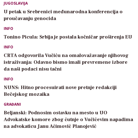
JUGOSLAVIJA
U petak u Srebrenici međunarodna konferencija o
proučavanju genocida
INFO
Tonino Picula: Srbija je postala kočničar proširenja EU
INFO
CRTA odgovorila Vučiću na omalovažavanje njihovog
istraživanja: Odavno bismo imali prevremene izbore
da naši podaci nisu tačni
INFO
NUNS: Hitno procesuirati nove pretnje redakciji
Bečejskog mozaika
GRAĐANI
Beljanski: Podnosim ostavku na mesto u UO
Advokatske komore zbog ćutnje o Vučićevim napadima
na advokaticu Janu Aćimović Planojević