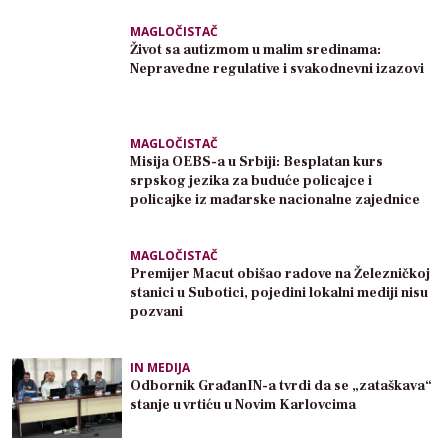
MAGLOČISTAČ
Život sa autizmom u malim sredinama:
Nepravedne regulative i svakodnevni izazovi
MAGLOČISTAČ
Misija OEBS-a u Srbiji: Besplatan kurs
srpskog jezika za buduće policajce i
policajke iz mađarske nacionalne zajednice
MAGLOČISTAČ
Premijer Macut obišao radove na Železničkoj
stanici u Subotici, pojedini lokalni mediji nisu
pozvani
IN MEDIJA
Odbornik GrađanIN-a tvrdi da se „zataškava“
stanje u vrtiću u Novim Karlovcima