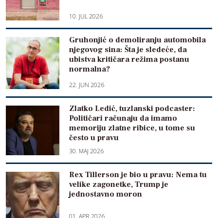
10. JUL 2026
Gruhonjić o demoliranju automobila
njegovog sina: Šta je sledeće, da
ubistva kritičara režima postanu
normalna?
22. JUN 2026
Zlatko Ledić, tuzlanski podcaster:
Političari računaju da imamo
memoriju zlatne ribice, u tome su
često u pravu
30. MAJ 2026
Rex Tillerson je bio u pravu: Nema tu
velike zagonetke, Trump je
jednostavno moron
01. APR 2026