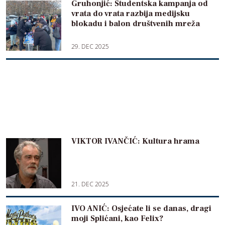
Gruhonjić: Studentska kampanja od
vrata do vrata razbija medijsku
blokadu i balon društvenih mreža
29. DEC 2025
VIKTOR IVANČIĆ: Kultura hrama
21. DEC 2025
IVO ANIĆ: Osjećate li se danas, dragi
moji Splićani, kao Felix?