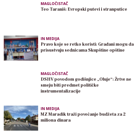
MAGLOČISTAČ
Teo Taraniš: Evropski putevi i stranputice
IN MEDIJA
Pravo koje se retko koristi: Građani mogu da
prisustvuju sednicama Skupštine opštine
MAGLOČISTAČ
DSHV povodom godišnjice „Oluje“: Žrtve ne
smeju biti predmet političke
instrumentalizacije
IN MEDIJA
MZ Maradik traži povećanje budžeta za 2
miliona dinara