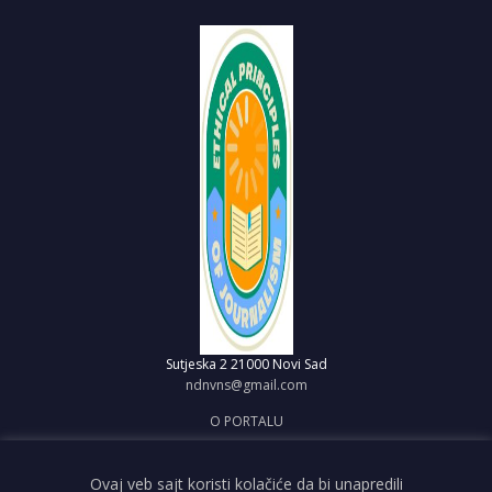
Sutjeska 2
21000 Novi Sad
ndnvns@gmail.com
O PORTALU
IMPRESUM
OBJAVI VEST
Ovaj veb sajt koristi kolačiće da bi unapredili