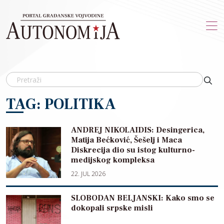
Skip to main content
TAG: POLITIKA
ANDREJ NIKOLAIDIS: Desingerica,
Matija Bećković, Šešelj i Maca
Diskrecija dio su istog kulturno-
medijskog kompleksa
22. JUL 2026
SLOBODAN BELJANSKI: Kako smo se
dokopali srpske misli