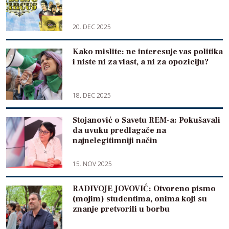
20. DEC 2025
Kako mislite: ne interesuje vas politika
i niste ni za vlast, a ni za opoziciju?
18. DEC 2025
Stojanović o Savetu REM-a: Pokušavali
da uvuku predlagače na
najnelegitimniji način
15. NOV 2025
RADIVOJE JOVOVIĆ: Otvoreno pismo
(mojim) studentima, onima koji su
znanje pretvorili u borbu