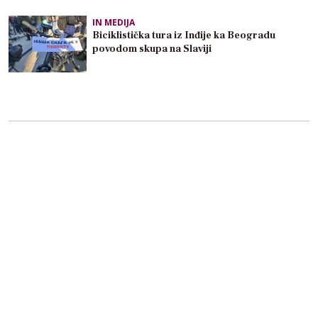
IN MEDIJA
Biciklistička tura iz Inđije ka Beogradu
povodom skupa na Slaviji