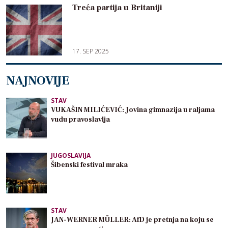
Treća partija u Britaniji
17. SEP 2025
NAJNOVIJE
STAV
VUKAŠIN MILIĆEVIĆ: Jovina gimnazija u raljama
vudu pravoslavlja
JUGOSLAVIJA
Šibenski festival mraka
STAV
JAN-WERNER MÜLLER: AfD je pretnja na koju se