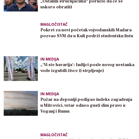
„Ostalim stručnjacima“ poručio da će se
uskoro obratiti
MAGLOČISTAČ
Pokret za novi početak vojvođanskih Mađara
pozvao SVM da u Kuli podrži studentsku listu
IN MEDIJA
„‘Vi ste havarija’: Inđijci posle novog nestanka
vode izgubili živce (i strpljenje)
IN MEDIJA
Požar na deponiji podigao indeks zagađenja
u Mitrovici, vetar odneo gusti dim pravo u
Voganj i Rumu
MAGLOČISTAČ