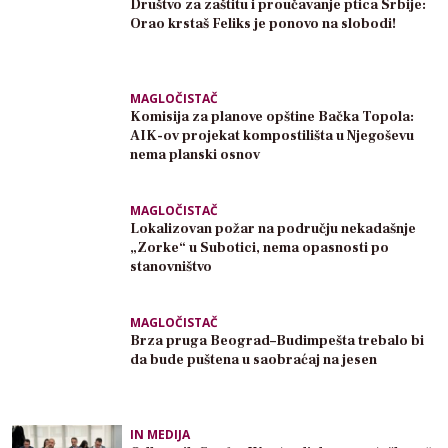
Društvo za zaštitu i proučavanje ptica Srbije:
Orao krstaš Feliks je ponovo na slobodi!
MAGLOČISTAČ
Komisija za planove opštine Bačka Topola:
AIK-ov projekat kompostilišta u Njegoševu
nema planski osnov
MAGLOČISTAČ
Lokalizovan požar na području nekadašnje
„Zorke“ u Subotici, nema opasnosti po
stanovništvo
MAGLOČISTAČ
Brza pruga Beograd–Budimpešta trebalo bi
da bude puštena u saobraćaj na jesen
IN MEDIJA