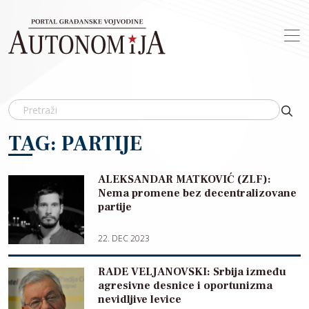
Skip to main content
TAG: PARTIJE
ALEKSANDAR MATKOVIĆ (ZLF):
Nema promene bez decentralizovane
partije
22. DEC 2023
RADE VELJANOVSKI: Srbija između
agresivne desnice i oportunizma
nevidljive levice