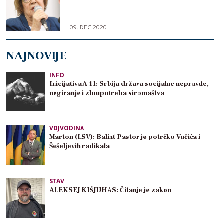
09. DEC 2020
NAJNOVIJE
INFO
Inicijativa A 11: Srbija država socijalne nepravde,
negiranje i zloupotreba siromaštva
VOJVODINA
Marton (LSV): Balint Pastor je potrčko Vučića i
Šešeljevih radikala
STAV
ALEKSEJ KIŠJUHAS: Čitanje je zakon