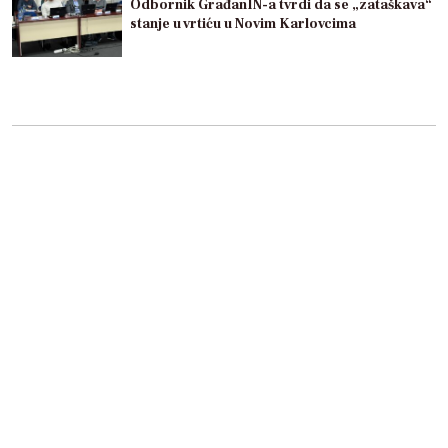
Odbornik GrađanIN-a tvrdi da se „zataškava“
stanje u vrtiću u Novim Karlovcima