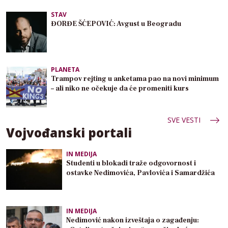
STAV
ĐORĐE ŠĆEPOVIĆ: Avgust u Beogradu
PLANETA
Trampov rejting u anketama pao na novi minimum
– ali niko ne očekuje da će promeniti kurs
SVE VESTI
Vojvođanski portali
IN MEDIJA
Studenti u blokadi traže odgovornost i
ostavke Nedimovića, Pavlovića i Samardžića
IN MEDIJA
Nedimović nakon izveštaja o zagađenju: