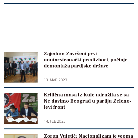
Zajedno: Završeni prvi
unutarstranački predizbori, počinje
demontaža partijske države
13. MAR 2023
Kritična masa iz Kule udružila se sa
Ne davimo Beograd u partiju Zeleno-
levi front
14. FEB 2023
Zoran Vuletić: Nacionalizam je veoma