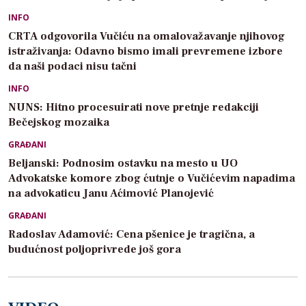
INFO
CRTA odgovorila Vučiću na omalovažavanje njihovog
istraživanja: Odavno bismo imali prevremene izbore
da naši podaci nisu tačni
INFO
NUNS: Hitno procesuirati nove pretnje redakciji
Bečejskog mozaika
GRAĐANI
Beljanski: Podnosim ostavku na mesto u UO
Advokatske komore zbog ćutnje o Vučićevim napadima
na advokaticu Janu Aćimović Planojević
GRAĐANI
Radoslav Adamović: Cena pšenice je tragična, a
budućnost poljoprivrede još gora