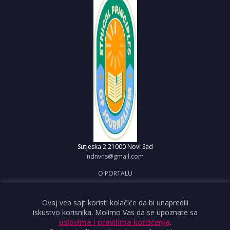
Sutjeska 2
21000 Novi Sad
ndnvns@gmail.com
O PORTALU
IMPRESUM
OBJAVI VEST
Ovaj veb sajt koristi kolačiće da bi unapredili
iskustvo korisnika. Molimo Vas da se upoznate sa
USLOVI KORIŠĆENJA
uslovima i pravilima korišćenja
.