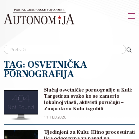
Skip to main content
TAG: OSVETNIČKA
PORNOGRAFIJA
Slučaj osvetničke pornografije u Kuli:
Targetiran svako ko se zamerio
lokalnoj vlasti, aktivisti poručuju –
Znaju da su Kulu izgubili
11. FEB 2026
Ujedinjeni za Kulu: Hitno procesuirati
lica odgovorna za napad na