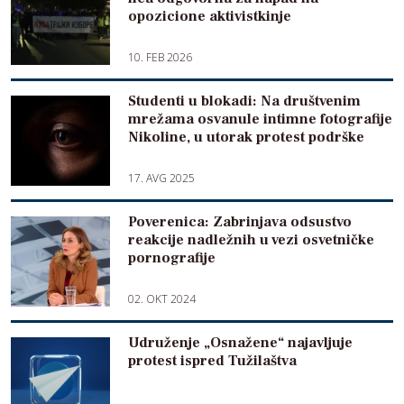
opozicione aktivistkinje
10. FEB 2026
Studenti u blokadi: Na društvenim
mrežama osvanule intimne fotografije
Nikoline, u utorak protest podrške
17. AVG 2025
Poverenica: Zabrinjava odsustvo
reakcije nadležnih u vezi osvetničke
pornografije
02. OKT 2024
Udruženje „Osnažene“ najavljuje
protest ispred Tužilaštva