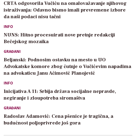
CRTA odgovorila Vučiću na omalovažavanje njihovog
istraživanja: Odavno bismo imali prevremene izbore
da naši podaci nisu tačni
INFO
NUNS: Hitno procesuirati nove pretnje redakciji
Bečejskog mozaika
GRAĐANI
Beljanski: Podnosim ostavku na mesto u UO
Advokatske komore zbog ćutnje o Vučićevim napadima
na advokaticu Janu Aćimović Planojević
INFO
Inicijativa A 11: Srbija država socijalne nepravde,
negiranje i zloupotreba siromaštva
GRAĐANI
Radoslav Adamović: Cena pšenice je tragična, a
budućnost poljoprivrede još gora