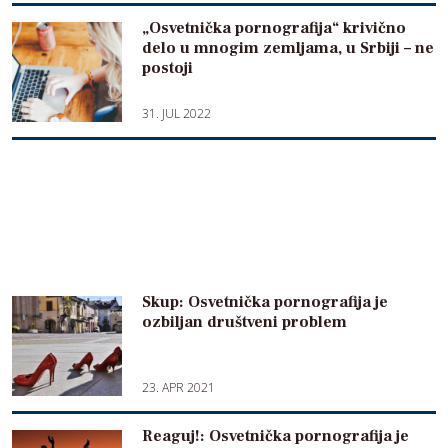
„Osvetnička pornografija“ krivično
delo u mnogim zemljama, u Srbiji – ne
postoji
31. JUL 2022
Skup: Osvetnička pornografija je
ozbiljan društveni problem
23. APR 2021
Reaguj!: Osvetnička pornografija je