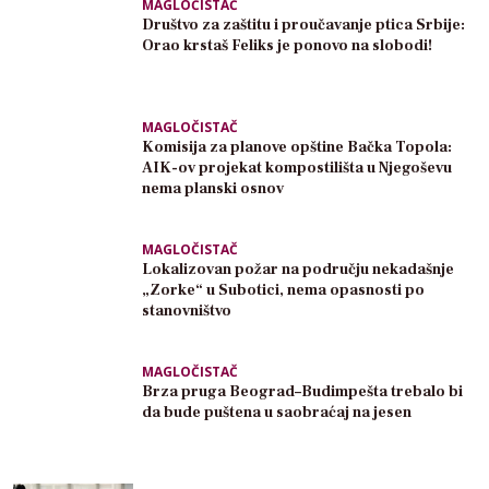
MAGLOČISTAČ
Društvo za zaštitu i proučavanje ptica Srbije:
Orao krstaš Feliks je ponovo na slobodi!
MAGLOČISTAČ
Komisija za planove opštine Bačka Topola:
AIK-ov projekat kompostilišta u Njegoševu
nema planski osnov
MAGLOČISTAČ
Lokalizovan požar na području nekadašnje
„Zorke“ u Subotici, nema opasnosti po
stanovništvo
MAGLOČISTAČ
Brza pruga Beograd–Budimpešta trebalo bi
da bude puštena u saobraćaj na jesen