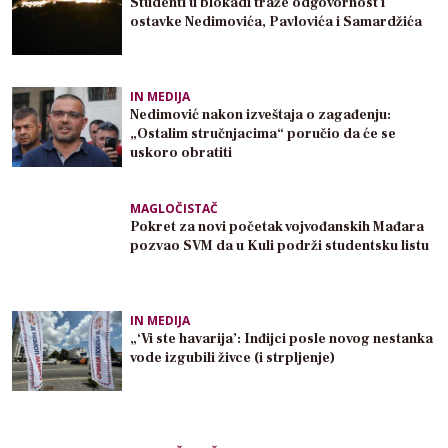
Studenti u blokadi traže odgovornost i
ostavke Nedimovića, Pavlovića i Samardžića
IN MEDIJA
Nedimović nakon izveštaja o zagađenju:
„Ostalim stručnjacima“ poručio da će se
uskoro obratiti
MAGLOČISTAČ
Pokret za novi početak vojvođanskih Mađara
pozvao SVM da u Kuli podrži studentsku listu
IN MEDIJA
„‘Vi ste havarija’: Inđijci posle novog nestanka
vode izgubili živce (i strpljenje)