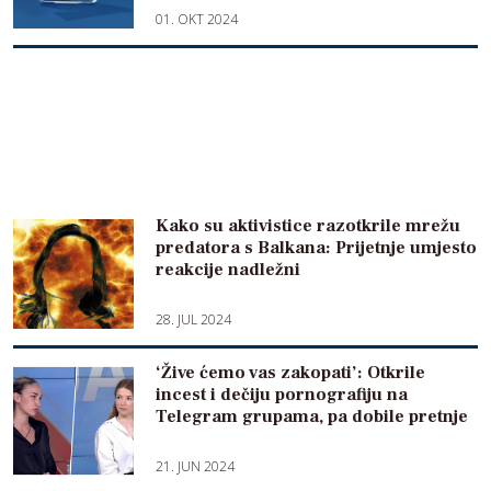
01. OKT 2024
Kako su aktivistice razotkrile mrežu
predatora s Balkana: Prijetnje umjesto
reakcije nadležni
28. JUL 2024
‘Žive ćemo vas zakopati’: Otkrile
incest i dečiju pornografiju na
Telegram grupama, pa dobile pretnje
21. JUN 2024