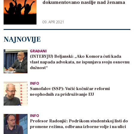
dokumentovano nasilje nad ženama
09. APR 2021
NAJNOVIJE
GRAĐANI
(INTERVJU) Beljanski: „Ako Komora ćuti kada
vlast napada advokata, ne ispunjava svoju osnovnu
dužnost“
INFO
Samofalov (SSP): Vučić kočničar reformi
neophodnih za pridruživanje EU
INFO
Profesor Radonjić: Podrškom studentskoj listi do
promene režima, odbrana izborne volje i na ulici