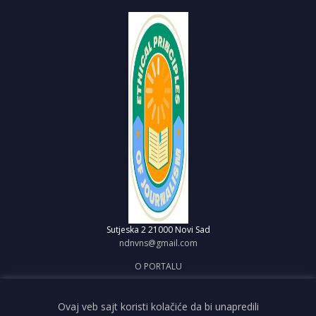
Sutjeska 2
21000 Novi Sad
ndnvns@gmail.com
O PORTALU
IMPRESUM
OBJAVI VEST
Ovaj veb sajt koristi kolačiće da bi unapredili