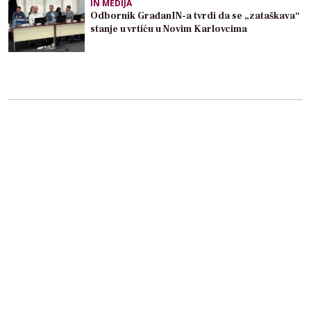
IN MEDIJA
Odbornik GrađanIN-a tvrdi da se „zataškava“
stanje u vrtiću u Novim Karlovcima