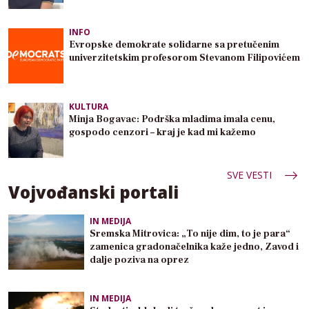
INFO
Evropske demokrate solidarne sa pretučenim
univerzitetskim profesorom Stevanom Filipovićem
KULTURA
Minja Bogavac: Podrška mladima imala cenu,
gospodo cenzori – kraj je kad mi kažemo
SVE VESTI
Vojvođanski portali
IN MEDIJA
Sremska Mitrovica: „To nije dim, to je para“
zamenica gradonačelnika kaže jedno, Zavod i
dalje poziva na oprez
IN MEDIJA