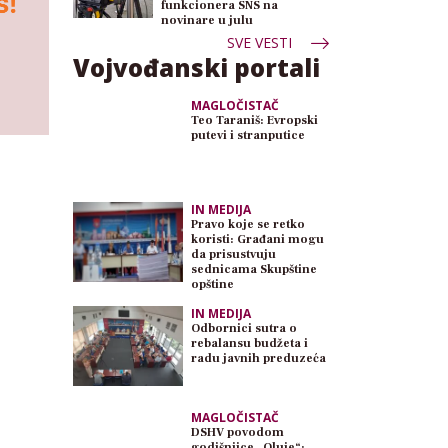
funkcionera SNS na
novinare u julu
SVE VESTI
Vojvođanski portali
MAGLOČISTAČ
Teo Taraniš: Evropski
putevi i stranputice
IN MEDIJA
Pravo koje se retko
koristi: Građani mogu
da prisustvuju
sednicama Skupštine
opštine
IN MEDIJA
Odbornici sutra o
rebalansu budžeta i
radu javnih preduzeća
MAGLOČISTAČ
DSHV povodom
godišnjice „Oluje“: