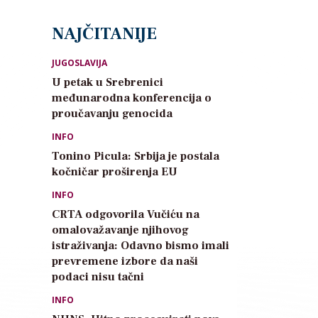
NAJČITANIJE
JUGOSLAVIJA
U petak u Srebrenici
međunarodna konferencija o
proučavanju genocida
INFO
Tonino Picula: Srbija je postala
kočničar proširenja EU
INFO
CRTA odgovorila Vučiću na
omalovažavanje njihovog
istraživanja: Odavno bismo imali
prevremene izbore da naši
podaci nisu tačni
INFO