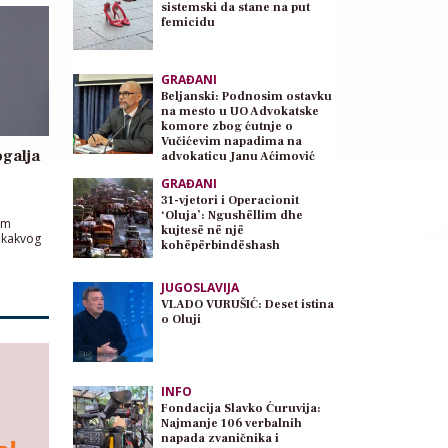
sistemski da stane na put
femicidu
GRAĐANI
Beljanski: Podnosim ostavku
na mesto u UO Advokatske
komore zbog ćutnje o
Vučićevim napadima na
galja
advokaticu Janu Aćimović
Planojević
GRAĐANI
31-vjetori i Operacionit
‘Oluja’: Ngushëllim dhe
im
kujtesë në një
 kakvog
kohëpërbindëshash
JUGOSLAVIJA
VLADO VURUŠIĆ: Deset istina
o Oluji
INFO
Fondacija Slavko Ćuruvija:
Najmanje 106 verbalnih
napada zvaničnika i