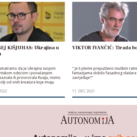
EJ KIŠJUHAS: Ukrajina u
VIKTOR IVANČIĆ: Tirada bo
u
smatramo da je Ukrajina svojom
" Je li pleme prepušteno muškim ratn
antskom odećom i ponašanjem
fantazijama dobilo fasadnog vladara
zazvala ili provocirala Rusiju, nismo
zavrjeđuje?"
olji od onih kreatura koje imaju
nja za razne nasilnike, zlostavljače i
2022
11. DEC 2021