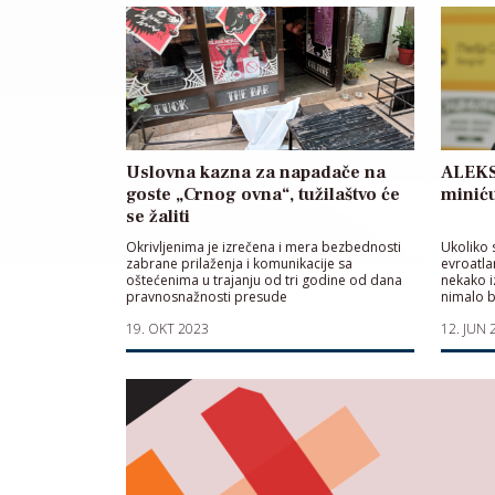
Uslovna kazna za napadače na
ALEKS
goste „Crnog ovna“, tužilaštvo će
minić
se žaliti
Okrivljenima je izrečena i mera bezbednosti
Ukoliko 
zabrane prilaženja i komunikacije sa
evroatl
oštećenima u trajanju od tri godine od dana
nekako i
pravnosnažnosti presude
nimalo b
razumeva
19. OKT 2023
12. JUN 
zločince