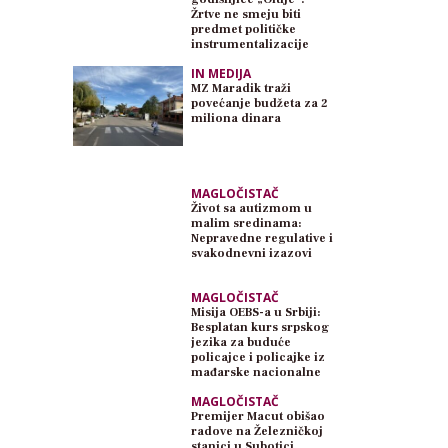
Žrtve ne smeju biti
predmet političke
instrumentalizacije
IN MEDIJA
MZ Maradik traži
povećanje budžeta za 2
miliona dinara
MAGLOČISTAČ
Život sa autizmom u
malim sredinama:
Nepravedne regulative i
svakodnevni izazovi
MAGLOČISTAČ
Misija OEBS-a u Srbiji:
Besplatan kurs srpskog
jezika za buduće
policajce i policajke iz
mađarske nacionalne
zajednice
MAGLOČISTAČ
Premijer Macut obišao
radove na Železničkoj
stanici u Subotici,