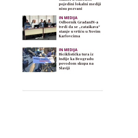
pojedini lokalni mediji
nisu pozvani
IN MEDIJA
Odbornik GrađanIN-a
tvrdi da se „zataškava“
stanje u vrtiću u Novim
Karlovcima
IN MEDIJA
Biciklistička tura iz
Inđije ka Beogradu
povodom skupa na
Slaviji