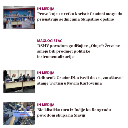
IN MEDIJA
Pravo koje se retko koristi: Građani mogu da
prisustvuju sednicama Skupštine opštine
MAGLOČISTAČ
DSHV povodom godišnjice „Oluje“: Žrtve ne
smeju biti predmet političke
instrumentalizacije
IN MEDIJA
Odbornik GrađanIN-a tvrdi da se „zataškava“
stanje u vrtiću u Novim Karlovcima
IN MEDIJA
Biciklistička tura iz Inđije ka Beogradu
povodom skupa na Slaviji