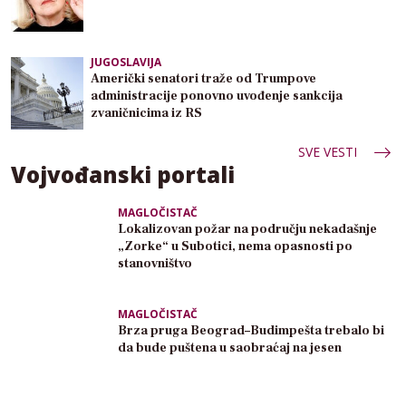
JUGOSLAVIJA
Američki senatori traže od Trumpove
administracije ponovno uvođenje sankcija
zvaničnicima iz RS
SVE VESTI
Vojvođanski portali
MAGLOČISTAČ
Lokalizovan požar na području nekadašnje
„Zorke“ u Subotici, nema opasnosti po
stanovništvo
MAGLOČISTAČ
Brza pruga Beograd–Budimpešta trebalo bi
da bude puštena u saobraćaj na jesen