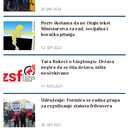
20. JAN 2024
Poziv školama da ne čitaju tekst
Ministarstva za rad, socijalna i
boračka pitanja
12. SEP 2022
Tara Rukeci o Linglongu: Država
negira da se išta dešava, ništa
neočekivano
17. NOV 2021
Udruženje: Formira se radna grupa
za regulisanje statusa frilensera
28. SEP 2021