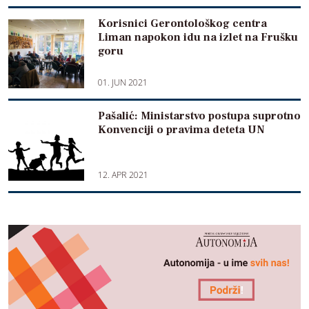
Korisnici Gerontološkog centra
Liman napokon idu na izlet na Frušku
goru
01. JUN 2021
Pašalić: Ministarstvo postupa suprotno
Konvenciji o pravima deteta UN
12. APR 2021