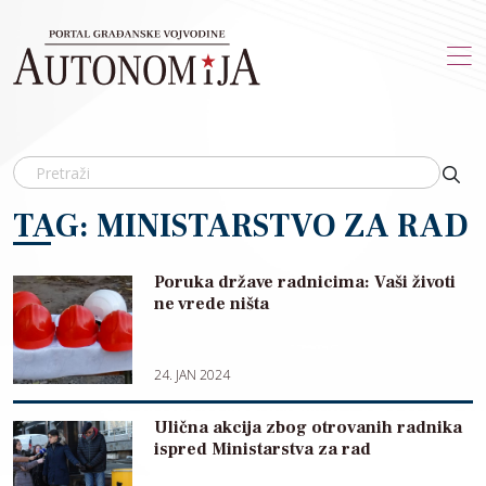
Skip to main content
TAG: MINISTARSTVO ZA RAD
Poruka države radnicima: Vaši životi
ne vrede ništa
24. JAN 2024
Ulična akcija zbog otrovanih radnika
ispred Ministarstva za rad