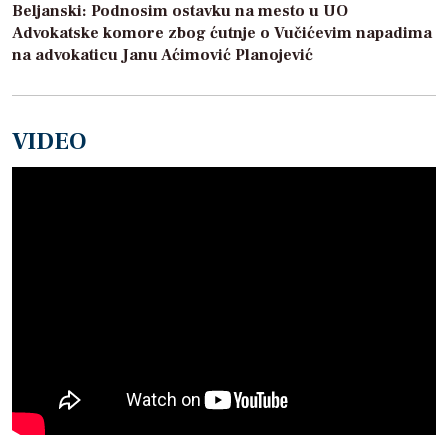
Beljanski: Podnosim ostavku na mesto u UO
Advokatske komore zbog ćutnje o Vučićevim napadima
na advokaticu Janu Aćimović Planojević
VIDEO