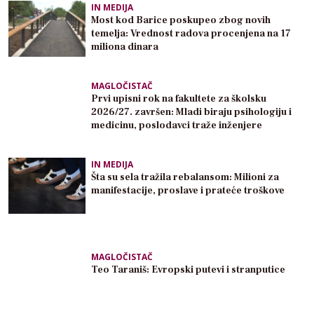
IN MEDIJA
Most kod Barice poskupeo zbog novih
temelja: Vrednost radova procenjena na 17
miliona dinara
MAGLOČISTAČ
Prvi upisni rok na fakultete za školsku
2026/27. završen: Mladi biraju psihologiju i
medicinu, poslodavci traže inženjere
IN MEDIJA
Šta su sela tražila rebalansom: Milioni za
manifestacije, proslave i prateće troškove
MAGLOČISTAČ
Teo Taraniš: Evropski putevi i stranputice