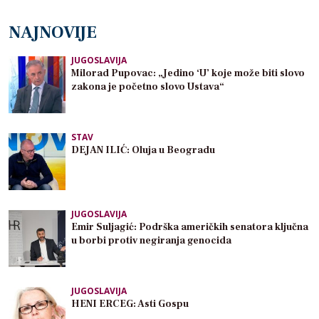
NAJNOVIJE
JUGOSLAVIJA
Milorad Pupovac: „Jedino ‘U’ koje može biti slovo
zakona je početno slovo Ustava“
STAV
DEJAN ILIĆ: Oluja u Beogradu
JUGOSLAVIJA
Emir Suljagić: Podrška američkih senatora ključna
u borbi protiv negiranja genocida
JUGOSLAVIJA
HENI ERCEG: Asti Gospu