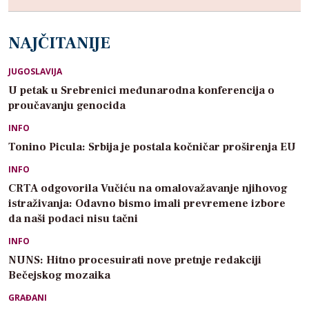
NAJČITANIJE
JUGOSLAVIJA
U petak u Srebrenici međunarodna konferencija o
proučavanju genocida
INFO
Tonino Picula: Srbija je postala kočničar proširenja EU
INFO
CRTA odgovorila Vučiću na omalovažavanje njihovog
istraživanja: Odavno bismo imali prevremene izbore
da naši podaci nisu tačni
INFO
NUNS: Hitno procesuirati nove pretnje redakciji
Bečejskog mozaika
GRAĐANI