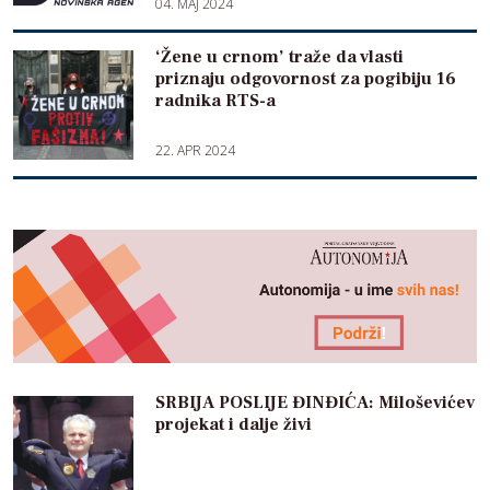
04. MAJ 2024
‘Žene u crnom’ traže da vlasti
priznaju odgovornost za pogibiju 16
radnika RTS-a
22. APR 2024
SRBIJA POSLIJE ĐINĐIĆA: Miloševićev
projekat i dalje živi