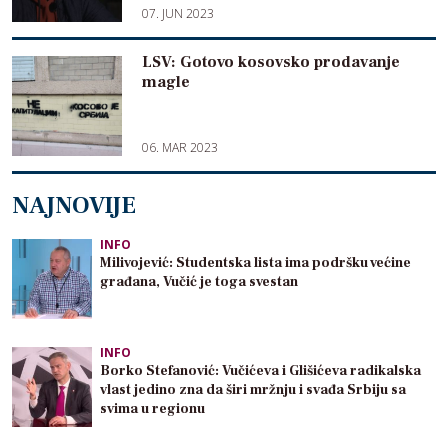
07. JUN 2023
LSV: Gotovo kosovsko prodavanje
magle
06. MAR 2023
NAJNOVIJE
INFO
Milivojević: Studentska lista ima podršku većine
građana, Vučić je toga svestan
INFO
Borko Stefanović: Vučićeva i Glišićeva radikalska
vlast jedino zna da širi mržnju i svađa Srbiju sa
svima u regionu