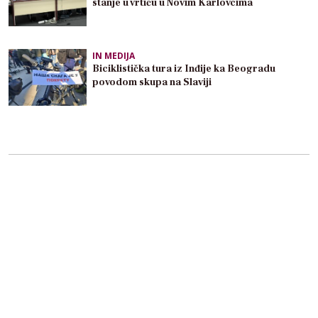
stanje u vrtiću u Novim Karlovcima
IN MEDIJA
Biciklistička tura iz Inđije ka Beogradu
povodom skupa na Slaviji