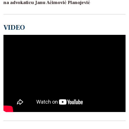
na advokaticu Janu Aćimović Planojević
VIDEO