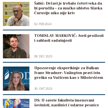
Šabić: Državi je trebalo četvrt veka da
bi poručila – za mučko ubistvo Slavka
Ćuruvije niko nije kriv
02. FEB 2024
TOMISLAV MARKOVIĆ: Aveti prošlosti
i sablasti sadašnjosti
08. DEC 2023
Upozorenje ekspertkinje za Balkan
Ivane Stradner: Vašington pravi istu
grešku sa Vučićem kao s Miloševićem
30. OKT 2023
DS: U savete fakulteta imenovani
šovinisti, nasilnici i udarne pesnice