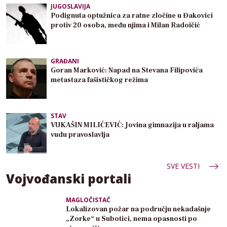
JUGOSLAVIJA
Podignuta optužnica za ratne zločine u Đakovici
protiv 20 osoba, među njima i Milan Radoičić
GRAĐANI
Goran Marković: Napad na Stevana Filipovića
metastaza fašističkog režima
STAV
VUKAŠIN MILIĆEVIĆ: Jovina gimnazija u raljama
vudu pravoslavlja
SVE VESTI
Vojvođanski portali
MAGLOČISTAČ
Lokalizovan požar na području nekadašnje
„Zorke“ u Subotici, nema opasnosti po