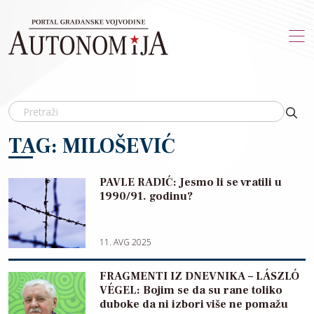
Skip to main content
TAG: MILOŠEVIĆ
PAVLE RADIĆ: Jesmo li se vratili u
1990/91. godinu?
11. AVG 2025
FRAGMENTI IZ DNEVNIKA – LÁSZLÓ
VÉGEL: Bojim se da su rane toliko
duboke da ni izbori više ne pomažu