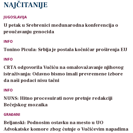
NAJČITANIJE
JUGOSLAVIJA
U petak u Srebrenici međunarodna konferencija o
proučavanju genocida
INFO
Tonino Picula: Srbija je postala kočničar proširenja EU
INFO
CRTA odgovorila Vučiću na omalovažavanje njihovog
istraživanja: Odavno bismo imali prevremene izbore
da naši podaci nisu tačni
INFO
NUNS: Hitno procesuirati nove pretnje redakciji
Bečejskog mozaika
GRAĐANI
Beljanski: Podnosim ostavku na mesto u UO
Advokatske komore zbog ćutnje o Vučićevim napadima