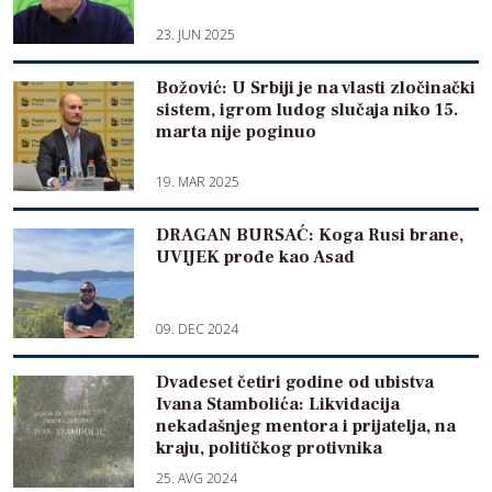
23. JUN 2025
Božović: U Srbiji je na vlasti zločinački
sistem, igrom ludog slučaja niko 15.
marta nije poginuo
19. MAR 2025
DRAGAN BURSAĆ: Koga Rusi brane,
UVIJEK prođe kao Asad
09. DEC 2024
Dvadeset četiri godine od ubistva
Ivana Stambolića: Likvidacija
nekadašnjeg mentora i prijatelja, na
kraju, političkog protivnika
25. AVG 2024