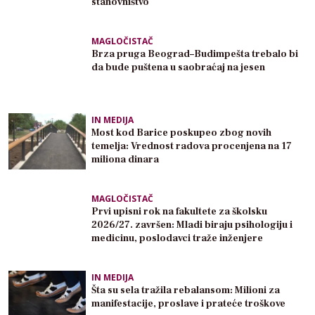
stanovništvo
MAGLOČISTAČ
Brza pruga Beograd–Budimpešta trebalo bi
da bude puštena u saobraćaj na jesen
IN MEDIJA
Most kod Barice poskupeo zbog novih
temelja: Vrednost radova procenjena na 17
miliona dinara
MAGLOČISTAČ
Prvi upisni rok na fakultete za školsku
2026/27. završen: Mladi biraju psihologiju i
medicinu, poslodavci traže inženjere
IN MEDIJA
Šta su sela tražila rebalansom: Milioni za
manifestacije, proslave i prateće troškove