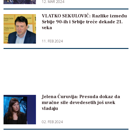
12. MAR 2024
VLATKO SEKULOVIĆ: Razlike između
Srbije 90-ih i Srbije treće dekade 21.
veka
11. FEB 2024
Jelena Ćuruvija: Presuda dokaz da
mračne sile devedesetih još uvek
vladaju
02. FEB 2024