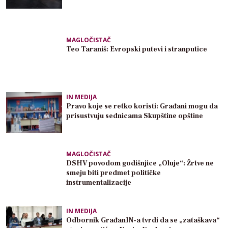
MAGLOČISTAČ
Teo Taraniš: Evropski putevi i stranputice
IN MEDIJA
Pravo koje se retko koristi: Građani mogu da
prisustvuju sednicama Skupštine opštine
MAGLOČISTAČ
DSHV povodom godišnjice „Oluje“: Žrtve ne
smeju biti predmet političke
instrumentalizacije
IN MEDIJA
Odbornik GrađanIN-a tvrdi da se „zataškava“