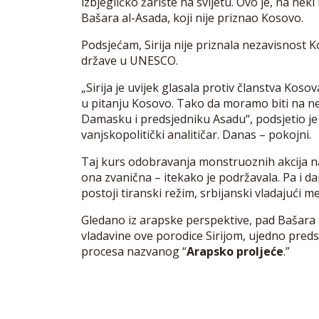
izbjegličko žarište na svijetu. Ovo je, na nek
Bašara al-Asada, koji nije priznao Kosovo.
Podsjećam, Sirija nije priznala nezavisnost K
države u UNESCO.
„Sirija je uvijek glasala protiv članstva Koso
u pitanju Kosovo. Tako da moramo biti na ne
Damasku i predsjedniku Asadu“, podsjetio je
vanjskopolitički analitičar. Danas – pokojni.
Taj kurs odobravanja monstruoznih akcija na
ona zvanična – itekako je podržavala. Pa i da
postoji tiranski režim, srbijanski vladajući med
Gledano iz arapske perspektive, pad Bašara a
vladavine ove porodice Sirijom, ujedno predsta
procesa nazvanog “
Arapsko proljeće
.”