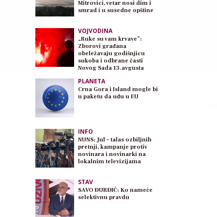
Mitrovici, vetar nosi dim i
smrad i u susedne opštine
VOJVODINA
„Ruke su vam krvave”:
Zborovi građana
obeležavaju godišnjicu
sukoba i odbrane časti
Novog Sada 13.avgusta
PLANETA
Crna Gora i Island mogle bi
u paketu da uđu u EU
INFO
NUNS: Jul – talas ozbiljnih
pretnji, kampanje protiv
novinara i novinarki na
lokalnim televizijama
STAV
SAVO ĐURĐIĆ: Ko nameće
selektivnu pravdu