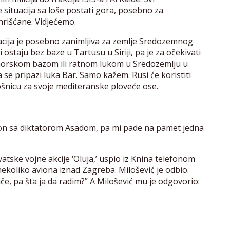
situacija sa loše postati gora, posebno za
hrišćane. Vidjećemo.
acija je posebno zanimljiva za zemlje Sredozemnog
 ostaju bez baze u Tartusu u Siriji, pa je za očekivati
morskom bazom ili ratnom lukom u Sredozemlju u
ka se pripazi luka Bar. Samo kažem. Rusi će koristiti
nicu za svoje mediteranske ploveće ose.
ion sa diktatorom Asadom, pa mi pade na pamet jedna
atske vojne akcije ‘Oluja,’ uspio iz Knina telefonom
nekoliko aviona iznad Zagreba. Milošević je odbio.
e, pa šta ja da radim?” A Milošević mu je odgovorio: