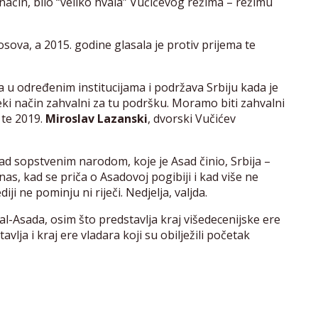
i način, bilo “veliko hvala” Vučićevog režima – režimu
osova, a 2015. godine glasala je protiv prijema te
va u određenim institucijama i podržava Srbiju kada je
ki način zahvalni za tu podršku. Moramo biti zahvalni
 te 2019.
Miroslav Lazanski
, dvorski Vučićev
d sopstvenim narodom, koje je Asad činio, Srbija –
nas, kad se priča o Asadovoj pogibiji i kad više ne
iji ne pominju ni riječi. Nedjelja, valjda.
l-Asada, osim što predstavlja kraj višedecenijske ere
vlja i kraj ere vladara koji su obilježili početak