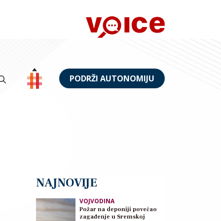
PODRŽI AUTONOMIJU
NAJNOVIJE
VOJVODINA
Požar na deponiji povećao
zagađenje u Sremskoj