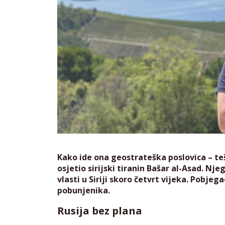
Kako ide ona geostrateška poslovica – teš
osjetio sirijski tiranin Bašar al-Asad. Nj
vlasti u Siriji skoro četvrt vijeka. Pobj
pobunjenika.
Rusija bez plana