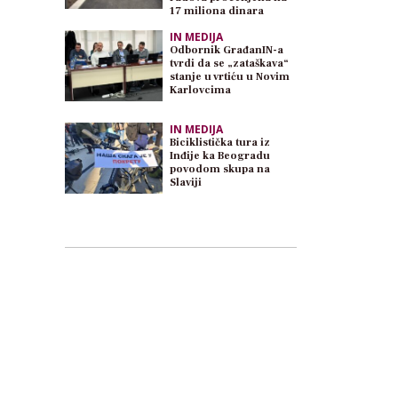
17 miliona dinara
IN MEDIJA
Odbornik GrađanIN-a
tvrdi da se „zataškava“
stanje u vrtiću u Novim
Karlovcima
IN MEDIJA
Biciklistička tura iz
Inđije ka Beogradu
povodom skupa na
Slaviji