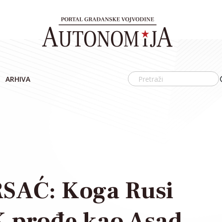
ARHIVA
AĆ: Koga Rusi
K prođe kao Asad