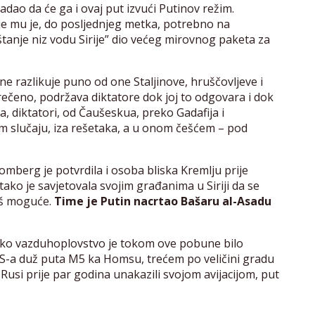
dao da će ga i ovaj put izvući Putinov režim.
e mu je, do posljednjeg metka, potrebno na
štanje niz vodu Sirije” dio većeg mirovnog paketa za
 ne razlikuje puno od one Staljinove, hruščovljeve i
rečeno, podržava diktatore dok joj to odgovara i dok
a, diktatori, od Čaušeskua, preko Gadafija i
em slučaju, iza rešetaka, a u onom češćem – pod
omberg je potvrdila i osoba bliska Kremlju prije
o je savjetovala svojim građanima u Siriji da se
oš moguće.
Time je Putin nacrtao Bašaru al-Asadu
sko vazduhoplovstvo je tokom ove pobune bilo
-a duž puta M5 ka Homsu, trećem po veličini gradu
usi prije par godina unakazili svojom avijacijom, put