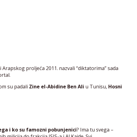
ti Arapskog proljeća 2011. nazvali “diktatorima” sada
rtal.
dom su padali
Zine el-Abidine Ben Ali
u Tunisu,
Hosni
ega i ko su famozni pobunjenici
? Ima tu svega –
milicija do frakcija ISIS-a i Al Kaide. Svi