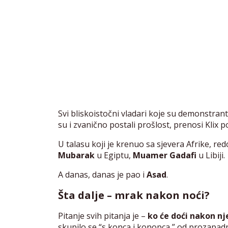
Svi bliskoistočni vladari koje su demonstran
su i zvanično postali prošlost, prenosi Klix po
U talasu koji je krenuo sa sjevera Afrike, re
Mubarak
u Egiptu,
Muamer Gadafi
u Libiji.
A danas, danas je pao i
Asad
.
Šta dalje – mrak nakon noći?
Pitanje svih pitanja je –
ko će doći nakon nj
skupilo se “s konca i konopca,” od prozapadnih 