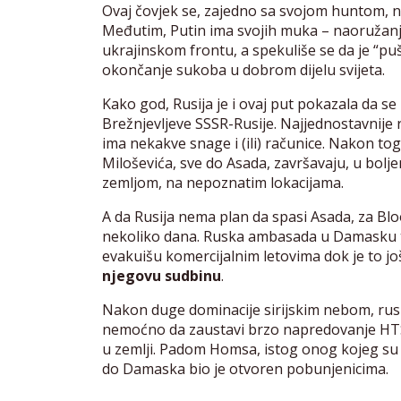
Ovaj čovjek se, zajedno sa svojom huntom, na
Međutim, Putin ima svojih muka – naoružanj
ukrajinskom frontu, a spekuliše se da je “pu
okončanje sukoba u dobrom dijelu svijeta.
Kako god, Rusija je i ovaj put pokazala da se
Brežnjevljeve SSSR-Rusije. Najjednostavnije 
ima nekakve snage i (ili) računice. Nakon tog
Miloševića, sve do Asada, završavaju, u bolj
zemljom, na nepoznatim lokacijama.
A da Rusija nema plan da spasi Asada, za Blo
nekoliko dana. Ruska ambasada u Damasku tak
evakuišu komercijalnim letovima dok je to j
njegovu sudbinu
.
Nakon duge dominacije sirijskim nebom, ru
nemoćno da zaustavi brzo napredovanje HTS
u zemlji. Padom Homsa, istog onog kojeg su R
do Damaska bio je otvoren pobunjenicima.