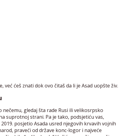
če, već ćeš znati dok ovo čitaš da li je Asad uopšte živ.
u
 o nečemu, gledaj šta rade Rusi ili velikosrpsko
na suprotnoj strani. Pa je tako, podsjetiću vas,
o 2019. posjetio Asada usred njegovih krvavih vojnih
 narod, praveći od države konc-logor i najveće