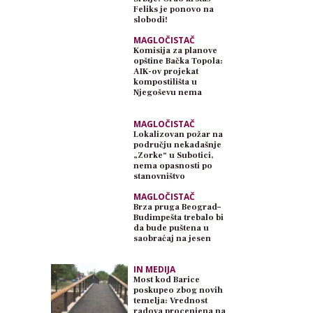
Feliks je ponovo na
slobodi!
MAGLOČISTAČ
Komisija za planove
opštine Bačka Topola:
AIK-ov projekat
kompostilišta u
Njegoševu nema
planski osnov
MAGLOČISTAČ
Lokalizovan požar na
području nekadašnje
„Zorke“ u Subotici,
nema opasnosti po
stanovništvo
MAGLOČISTAČ
Brza pruga Beograd–
Budimpešta trebalo bi
da bude puštena u
saobraćaj na jesen
IN MEDIJA
Most kod Barice
poskupeo zbog novih
temelja: Vrednost
radova procenjena na