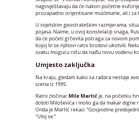
nagovještavaju da će nakon početne euforije 
prozapadno orijentisane muslimane, ali i za 
U svjetskim geostrateškim razmjerama, situ
pojasa. Naime, u ovoj konstelaciji snaga, Rusi
da će početi grčevita potraga za novom po
kojoj bi se njihovi ratni brodovi ukotvili. Ne
svaku moguću nišu da nađu novu vodenu koš
Umjesto zaključka
Na kraju, gledam kako sa radara nestaje av
scena iz 1995.
Ratni zločinac
Mile Martić
je, na početku hrv
dobiti Miloševića i molio ga da makar digne 
Onda je Martić rekao: “Gospodine predsjednič
“Ubij se.”