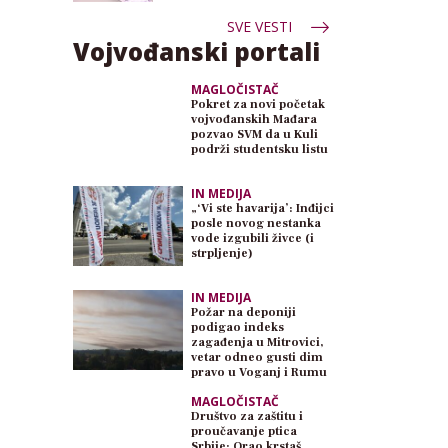
SVE VESTI
Vojvođanski portali
MAGLOČISTAČ
Pokret za novi početak
vojvođanskih Mađara
pozvao SVM da u Kuli
podrži studentsku listu
IN MEDIJA
„‘Vi ste havarija’: Inđijci
posle novog nestanka
vode izgubili živce (i
strpljenje)
IN MEDIJA
Požar na deponiji
podigao indeks
zagađenja u Mitrovici,
vetar odneo gusti dim
pravo u Voganj i Rumu
MAGLOČISTAČ
Društvo za zaštitu i
proučavanje ptica
Srbije: Orao krstaš