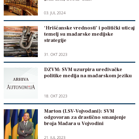
03. JUL 2024
‘Hrišćanske vrednosti’ i politički uticaj
temelj su mađarske medijske
strategije
31. OKT 2023
DZVM: SVM uzurpira uređivačke
politike medija na mađarskom jeziku
18. OKT 2023
Marton (LSV-Vojvođani): SVM
odgovoran za drastično smanjenje
broja Mađara u Vojvodini
21. JUL 2023