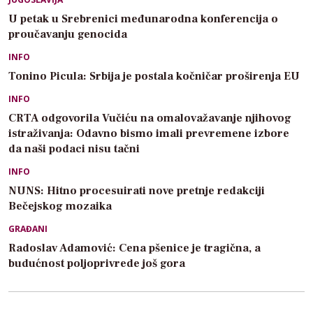
U petak u Srebrenici međunarodna konferencija o
proučavanju genocida
INFO
Tonino Picula: Srbija je postala kočničar proširenja EU
INFO
CRTA odgovorila Vučiću na omalovažavanje njihovog
istraživanja: Odavno bismo imali prevremene izbore
da naši podaci nisu tačni
INFO
NUNS: Hitno procesuirati nove pretnje redakciji
Bečejskog mozaika
GRAĐANI
Radoslav Adamović: Cena pšenice je tragična, a
budućnost poljoprivrede još gora