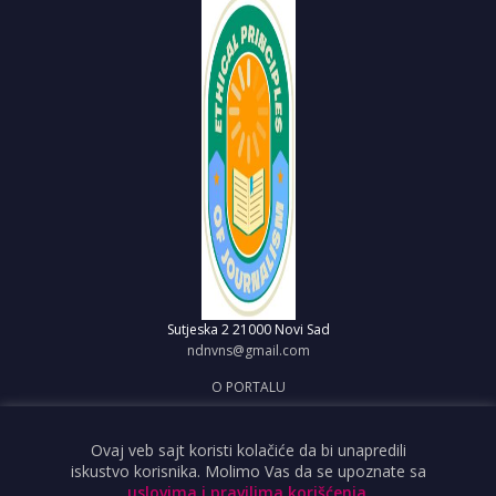
Sutjeska 2
21000 Novi Sad
ndnvns@gmail.com
O PORTALU
IMPRESUM
OBJAVI VEST
Ovaj veb sajt koristi kolačiće da bi unapredili
iskustvo korisnika. Molimo Vas da se upoznate sa
USLOVI KORIŠĆENJA
uslovima i pravilima korišćenja
.