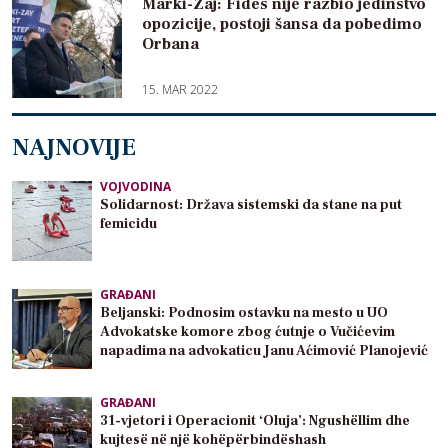
Marki-Zaj: Fides nije razbio jedinstvo
opozicije, postoji šansa da pobedimo
Orbana
15. MAR 2022
NAJNOVIJE
VOJVODINA
Solidarnost: Država sistemski da stane na put
femicidu
GRAĐANI
Beljanski: Podnosim ostavku na mesto u UO
Advokatske komore zbog ćutnje o Vučićevim
napadima na advokaticu Janu Aćimović Planojević
GRAĐANI
31-vjetori i Operacionit ‘Oluja’: Ngushëllim dhe
kujtesë në një kohëpërbindëshash