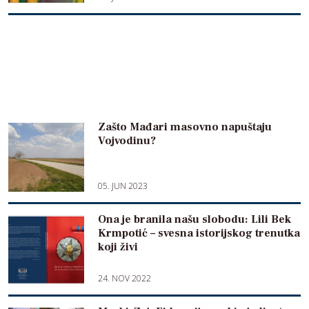
Zašto Mađari masovno napuštaju
Vojvodinu?
05. JUN 2023
Ona je branila našu slobodu: Lili Bek
Krmpotić – svesna istorijskog trenutka
koji živi
24. NOV 2022