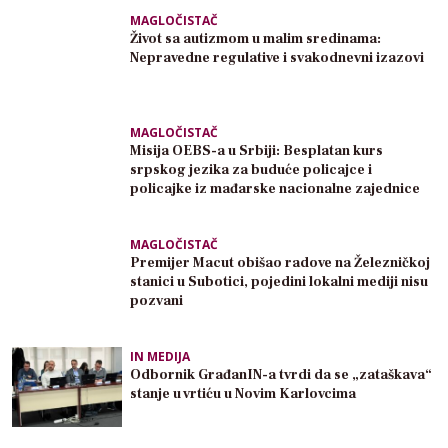
MAGLOČISTAČ
Život sa autizmom u malim sredinama:
Nepravedne regulative i svakodnevni izazovi
MAGLOČISTAČ
Misija OEBS-a u Srbiji: Besplatan kurs
srpskog jezika za buduće policajce i
policajke iz mađarske nacionalne zajednice
MAGLOČISTAČ
Premijer Macut obišao radove na Železničkoj
stanici u Subotici, pojedini lokalni mediji nisu
pozvani
IN MEDIJA
Odbornik GrađanIN-a tvrdi da se „zataškava“
stanje u vrtiću u Novim Karlovcima