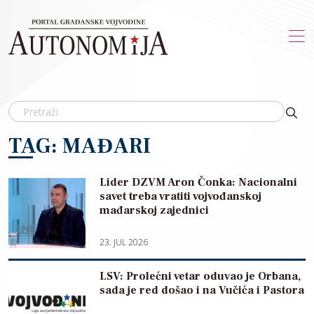
Skip to main content
TAG: MAĐARI
Lider DZVM Aron Čonka: Nacionalni
savet treba vratiti vojvođanskoj
mađarskoj zajednici
23. JUL 2026
LSV: Prolećni vetar oduvao je Orbana,
sada je red došao i na Vučića i Pastora